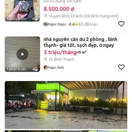
Đã sử dụng
Đồ nam
8.500.000 đ
Huyện Bình Chánh
(
Xã Bình Hưng
mới)
1 phút trước
5
4.4
80
đã bán
Ngọc Ngọc
nhà nguyên căn dư 2 phòng , bình
thạnh- giá tốt, sạch đẹp, ở ngay
3 triệu/tháng
15 m²
Q. Bình Thạnh
Ngọc Anh
1 phút trước
4