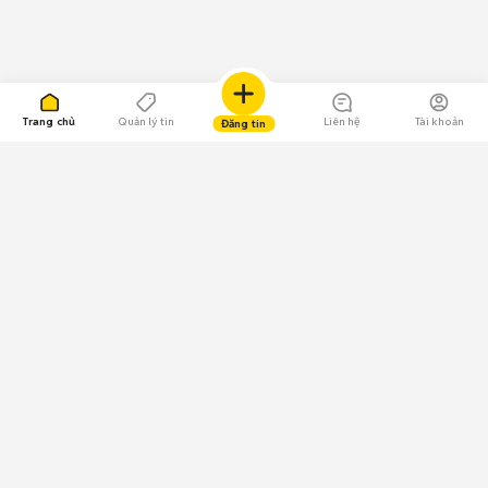
Trang chủ
Quản lý tin
Liên hệ
Tài khoản
Đăng tin
109.000 Bình chọn
Tải ứng dụng Chợ Tốt
Về Chợ Tốt
Quy chế sàn
Chính sách bảo mật
Giải quyết tranh chấp
CÔNG TY TNHH CHỢ TỐT - Người đại diện theo pháp luật:
Nguyễn Trọng Tấn; GPDKKD: 0312120782 do Sở KH & ĐT TP.HCM cấp ngày
11/01/2013;