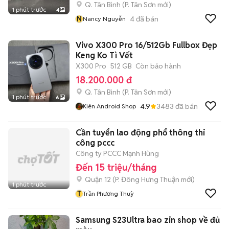
Q. Tân Bình
(
P. Tân Sơn
mới)
1 phút trước
4
N
4
đã bán
Nancy Nguyễn
Vivo X300 Pro 16/512Gb Fullbox Đẹp
Keng Ko Tì Vết
X300 Pro
512 GB
Còn bảo hành
18.200.000 đ
Q. Tân Bình
(
P. Tân Sơn
mới)
1 phút trước
6
4.9
3483
đã bán
Kiên Android Shop
Cần tuyển lao động phổ thông thi
công pccc
Công ty PCCC Mạnh Hùng
Đến 15 triệu/tháng
Quận 12
(
P. Đông Hưng Thuận
mới)
1 phút trước
T
Trần Phương Thuỳ
Samsung S23Ultra bao zin shop về đủ