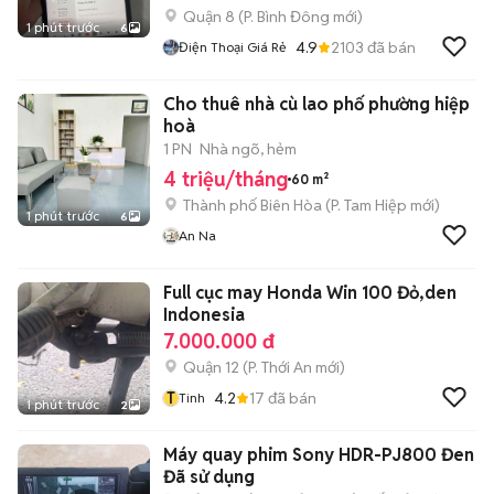
Quận 8
(
P. Bình Đông
mới)
1 phút trước
6
4.9
2103
đã bán
Điện Thoại Giá Rẻ
Cho thuê nhà cù lao phố phường hiệp
hoà
1 PN
Nhà ngõ, hẻm
4 triệu/tháng
60 m²
Thành phố Biên Hòa
(
P. Tam Hiệp
mới)
1 phút trước
6
An Na
Full cục may Honda Win 100 Đỏ,den
Indonesia
7.000.000 đ
Quận 12
(
P. Thới An
mới)
T
4.2
17
đã bán
Tinh
1 phút trước
2
Máy quay phim Sony HDR-PJ800 Đen
Đã sử dụng