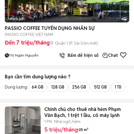
Tin nổi bật
4
PASSIO COFFEE TUYỂN DỤNG NHÂN SỰ
PASSIO COFFEE VIET NAM
Đến 7 triệu/tháng
Quận 1
(
P. Sài Gòn
mới)
Bấm để hiện số
Chat
Thị Ngân Nguyễn
Bạn cần tìm
dung lượng
nào ?
Dung lượng:
64 GB
128 GB
256 GB
512 GB
1 TB
2 
Chính chủ cho thuê nhà hẻm Phạm
Văn Bạch, 1 trệt 1 lầu, có máy lạnh
1 PN
Nhà ngõ, hẻm
5 triệu/tháng
25 m²