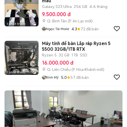
màu
Galaxy S23 Ultra
256 GB
4-6 tháng
9.500.000 đ
Q. Bình Tân
(
P. An Lạc
mới)
1 phút trước
1
4.3
72
đã bán
Ngọc Tài Moile
Máy tính để bàn Lắp ráp Ryzen 5
5500 32GB/1TB RTX
Ryzen 5
32 GB
1 TB
SSD
16.000.000 đ
Q. Liên Chiểu
(
P. Hòa Khánh
mới)
1 phút trước
3
5.0
57
đã bán
Bình Mỹ