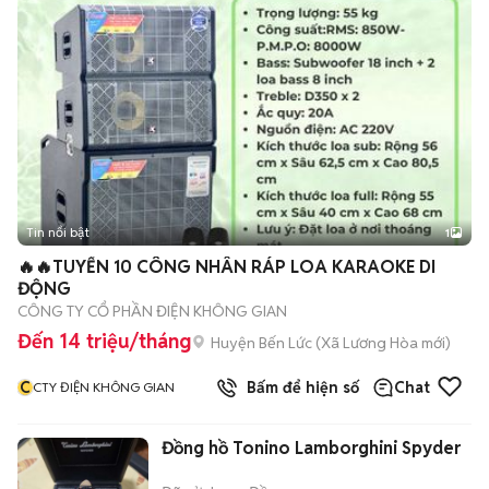
Tin nổi bật
1
🔥🔥TUYỂN 10 CÔNG NHÂN RÁP LOA KARAOKE DI
ĐỘNG
CÔNG TY CỔ PHẦN ĐIỆN KHÔNG GIAN
Đến 14 triệu/tháng
Huyện Bến Lức
(
Xã Lương Hòa
mới)
C
Bấm để hiện số
Chat
CTY ĐIỆN KHÔNG GIAN
Đồng hồ Tonino Lamborghini Spyder