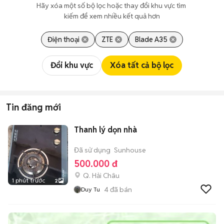
Hãy xóa một số bộ lọc hoặc thay đổi khu vực tìm 
kiếm để xem nhiều kết quả hơn
Điện thoại
ZTE
Blade A35
Đổi khu vực
Xóa tất cả bộ lọc
Tin đăng mới
Thanh lý dọn nhà
Đã sử dụng
Sunhouse
500.000 đ
Q. Hải Châu
1 phút trước
2
4
đã bán
Duy Tu