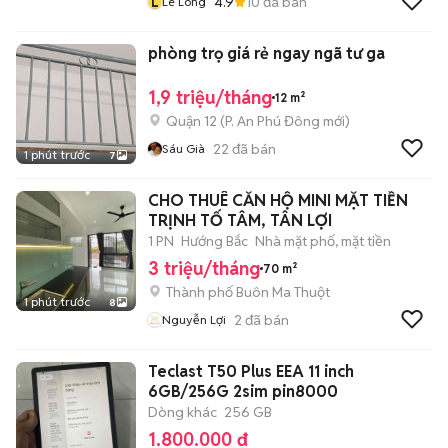
L
4.9
10
đã bán
Lê Long
phòng trọ giá rẻ ngay ngã tư ga
1,9 triệu/tháng
12 m²
Quận 12
(
P. An Phú Đông
mới)
22
đã bán
Sáu Già
1 phút trước
7
CHO THUÊ CĂN HỘ MINI MẶT TIỀN
TRỊNH TỐ TÂM, TÂN LỢI
1 PN
Hướng Bắc
Nhà mặt phố, mặt tiền
3 triệu/tháng
70 m²
Thành phố Buôn Ma Thuột
1 phút trước
8
2
đã bán
Nguyễn Lợi
Teclast T50 Plus EEA 11 inch
6GB/256G 2sim pin8000
Dòng khác
256 GB
1.800.000 đ