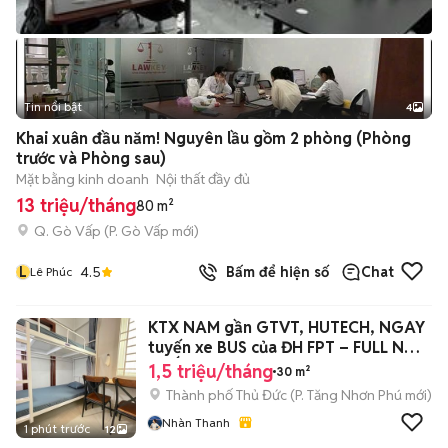
Tin nổi bật
4
Khai xuân đầu năm! Nguyên lầu gồm 2 phòng (Phòng
trước và Phòng sau)
Mặt bằng kinh doanh
Nội thất đầy đủ
13 triệu/tháng
80 m²
Q. Gò Vấp
(
P. Gò Vấp
mới)
L
4.5
Bấm để hiện số
Chat
Lê Phúc
KTX NAM gần GTVT, HUTECH, NGAY
tuyến xe BUS của ĐH FPT – FULL NỘI
THẤT
1,5 triệu/tháng
30 m²
Thành phố Thủ Đức
(
P. Tăng Nhơn Phú
mới)
Nhàn Thanh
1 phút trước
12