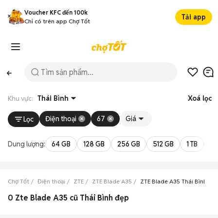
Voucher KFC đến 100k
Tải app
Chỉ có trên app Chợ Tốt
Khu vực:
Thái Bình
Xoá lọc
Điện thoại
67
Giá
Lọc
Dung lượng:
64 GB
128 GB
256 GB
512 GB
1 TB
2 
Chợ Tốt
Điện thoại
ZTE
ZTE Blade A35
ZTE Blade A35 Thái Bình
0 Zte Blade A35 cũ Thái Bình đẹp