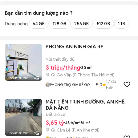
Bạn cần tìm
dung lượng
nào ?
Dung lượng:
64 GB
128 GB
256 GB
512 GB
1 TB
2 
PHÒNG AN NINH GIÁ RẺ
Nội thất đầy đủ
3 triệu/tháng
30 m²
Q. Gò Vấp
(
P. Thông Tây Hội
mới)
1 phút trước
4
17
đã
5.0
PHÒNG TRỌ GIÁ RẺ GÒ
bán
VẤP
MẶT TIỀN TRINH ĐƯỜNG, AN KHÊ,
ĐÀ NẴNG
Đất thổ cư
3,65 tỷ
45 tr/m²
81 m²
Q. Cẩm Lệ
(
P. An Khê
mới)
1 phút trước
3