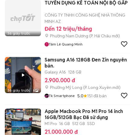
TUYỂN DỤNG KẾ TOÁN NỘI BỘ GẤP
CÔNG TY TNHH CÔNG NGHỆ NHÀ THÔNG
MINH AZ
Đến 12 triệu/tháng
36 giây trước
Phường Nam Dương
(
P. Hải Châu
mới)
Tâm Lê Quang Minh
Samsung A16 128GB Đen Zin nguyên
bản.
Galaxy A16
128 GB
2.900.000 đ
Phường Mỹ Long
(
P. Long Xuyên
mới)
36 giây trước
5
5.0
151
đã bán
Tk Smartphone
Apple Macbook Pro M1 Pro 14 inch
16GB/512GB Bạc Đã sử dụng
M1 Pro
16 GB
512 GB
SSD
21.000.000 đ