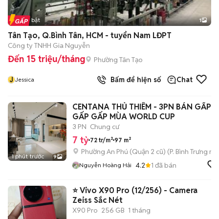
Tin nổi bật
1
Tân Tạo, Q.Bình Tân, HCM - tuyển Nam LĐPT
Công ty TNHH Gia Nguyễn
Đến 15 triệu/tháng
Phường Tân Tạo
J
Bấm để hiện số
Chat
Jessica
CENTANA THỦ THIÊM - 3PN BÁN GẤP
GẤP GẤP MÙA WORLD CUP
3 PN
Chung cư
7 tỷ
72 tr/m²
97 m²
Phường An Phú (Quận 2 cũ)
(
P. Bình Trưng
mới
1 phút trước
9
4.2
1
đã bán
Nguyễn Hoàng Hải
⭐ Vivo X90 Pro (12/256) - Camera
Zeiss Sắc Nét
X90 Pro
256 GB
1 tháng