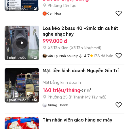
Phường Tân Tạo
1 phút trước
1
Kien Hoa
Loa kéo 2 bass 40 +2mic zin ca hát
nghe nhạc hay
999.000 đ
Xã Tân Kiên
(
Xã Tân Nhựt
mới)
4.7
178
đã bán
Bán Tại Nhà Ko Ship Ạ
1 phút trước
4
Mặt tiền kinh doanh Nguyễn Gia Trí
Mặt bằng kinh doanh
160 triệu/tháng
67 m²
Phường 25
(
P. Thạnh Mỹ Tây
mới)
1 phút trước
3
Dương Thanh
Tìm nhân viên giao hàng xe máy