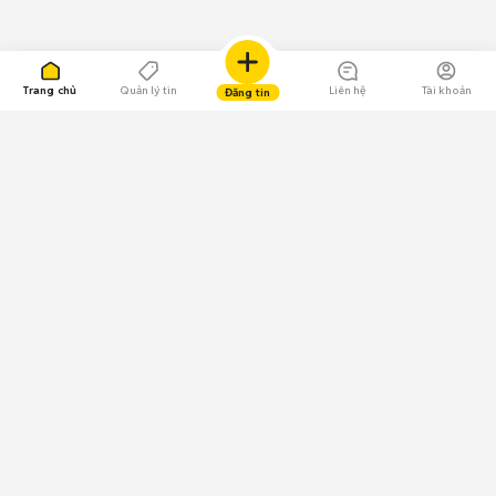
Trang chủ
Quản lý tin
Liên hệ
Tài khoản
Đăng tin
109.000 Bình chọn
Tải ứng dụng Chợ Tốt
Về Chợ Tốt
Quy chế sàn
Chính sách bảo mật
Giải quyết tranh chấp
CÔNG TY TNHH CHỢ TỐT - Người đại diện theo pháp luật:
Nguyễn Trọng Tấn; GPDKKD: 0312120782 do Sở KH & ĐT TP.HCM cấp ngày
11/01/2013;
GPMXH: 185/GP-BTTTT do Bộ Thông tin và Truyền thông
cấp ngày 09/07/2024 - Chịu trách nhiệm