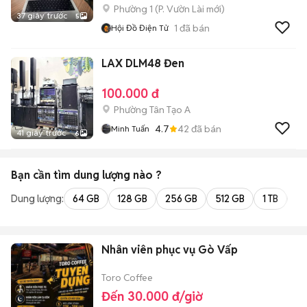
Phường 1
(
P. Vườn Lài
mới)
37 giây trước
5
1
đã bán
Hội Đồ Điện Tử
LAX DLM48 Đen
100.000 đ
Phường Tân Tạo A
4.7
42
đã bán
Minh Tuấn
41 giây trước
6
Bạn cần tìm
dung lượng
nào ?
Dung lượng:
64 GB
128 GB
256 GB
512 GB
1 TB
2 
Nhân viên phục vụ Gò Vấp
Toro Coffee
Đến 30.000 đ/giờ