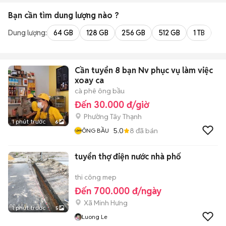
Bạn cần tìm
dung lượng
nào ?
Dung lượng:
64 GB
128 GB
256 GB
512 GB
1 TB
2 
Cần tuyển 8 bạn Nv phục vụ làm việc
xoay ca
cà phê ông bầu
Đến 30.000 đ/giờ
Phường Tây Thạnh
1 phút trước
6
5.0
8
đã bán
ÔNG BẦU
tuyển thợ điện nước nhà phố
thi công mep
Đến 700.000 đ/ngày
Xã Minh Hưng
1 phút trước
5
Luong Le