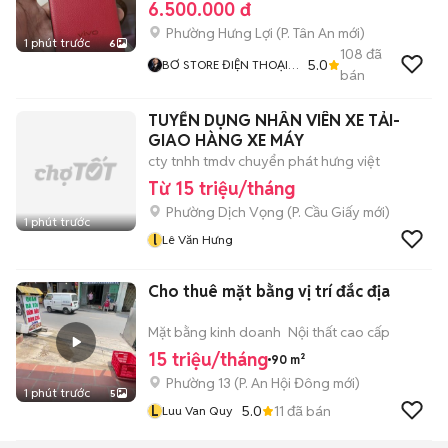
6.500.000 đ
Phường Hưng Lợi
(
P. Tân An
mới)
1 phút trước
6
108
đã
5.0
BƠ STORE ĐIỆN THOẠI
bán
XÁCH TAY CN CẦN THƠ
TUYỂN DỤNG NHÂN VIÊN XE TẢI-
GIAO HÀNG XE MÁY
cty tnhh tmdv chuyển phát hưng việt
Từ 15 triệu/tháng
Phường Dịch Vọng
(
P. Cầu Giấy
mới)
1 phút trước
l
Lê Văn Hưng
Cho thuê mặt bằng vị trí đắc địa
Mặt bằng kinh doanh
Nội thất cao cấp
15 triệu/tháng
90 m²
Phường 13
(
P. An Hội Đông
mới)
1 phút trước
5
L
5.0
11
đã bán
Luu Van Quy