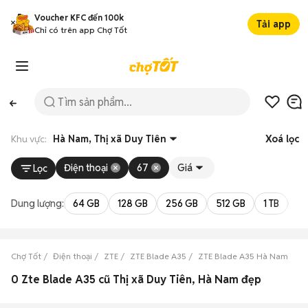
Voucher KFC đến 100k
Tải app
Chỉ có trên app Chợ Tốt
Khu vực:
Hà Nam, Thị xã Duy Tiên
Xoá lọc
Điện thoại
67
Giá
Lọc
Dung lượng:
64 GB
128 GB
256 GB
512 GB
1 TB
2 
Chợ Tốt
Điện thoại
ZTE
ZTE Blade A35
ZTE Blade A35 Hà Nam
ZT
0 Zte Blade A35 cũ Thị xã Duy Tiên, Hà Nam đẹp