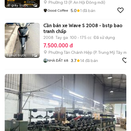
Phường 13
(
P. An Hội Đông
mới)
41 giây trước
1
5.0
1
đã bán
Good Coffee
Cần bán xe Wave S 2008 - bstp bao
tranh chấp
2008
Tay ga
100 - 175 cc
Đã sử dụng
7.500.000 đ
Phường Tân Chánh Hiệp
(
P. Trung Mỹ Tây
mới
1 phút trước
7
3.7
14
đã bán
NHÀ ĐẤT 68