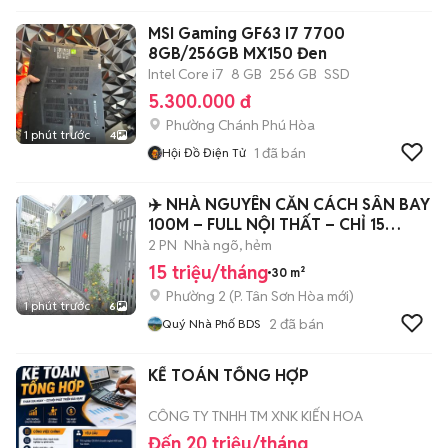
MSI Gaming GF63 I7 7700
8GB/256GB MX150 Đen
Intel Core i7
8 GB
256 GB
SSD
5.300.000 đ
Phường Chánh Phú Hòa
1 phút trước
4
1
đã bán
Hội Đồ Điện Tử
✈️ NHÀ NGUYÊN CĂN CÁCH SÂN BAY
100M – FULL NỘI THẤT – CHỈ 15
TRIỆU
2 PN
Nhà ngõ, hẻm
15 triệu/tháng
30 m²
Phường 2
(
P. Tân Sơn Hòa
mới)
1 phút trước
6
2
đã bán
Quý Nhà Phố BDS
KẾ TOÁN TỔNG HỢP
CÔNG TY TNHH TM XNK KIẾN HOA
Đến 20 triệu/tháng