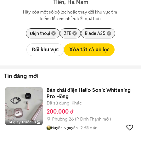
Tiên, Hà Nam
Hãy xóa một số bộ lọc hoặc thay đổi khu vực tìm 
kiếm để xem nhiều kết quả hơn
Điện thoại
ZTE
Blade A35
Đổi khu vực
Xóa tất cả bộ lọc
Tin đăng mới
Bàn chải điện Halio Sonic Whitening
Pro Hồng
Đã sử dụng
Khác
200.000 đ
Phường 26
(
P. Bình Thạnh
mới)
34 giây trước
2
2
đã bán
Huyền Nguyễn