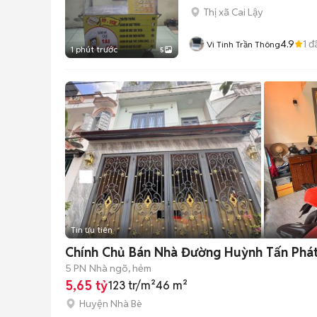
Thị xã Cai Lậy
4.9
1
đ
Vi Tinh Trần Thông
1 phút trước
5
Tin ưu tiên
Chính Chủ Bán Nhà Đường Huỳnh Tấn Phát
5 PN
Nhà ngõ, hẻm
5,65 tỷ
123 tr/m²
46 m²
Huyện Nhà Bè