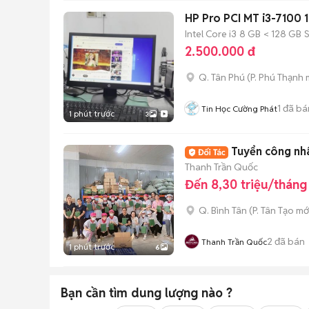
HP Pro PCI MT i3-7100 
Intel Core i3
8 GB
< 128 GB
2.500.000 đ
Q. Tân Phú
(
P. Phú Thạnh
m
1
đã bá
Tin Học Cường Phát
1 phút trước
3
Tuyển công nh
Thanh Trần Quốc
Đến 8,30 triệu/tháng
Q. Bình Tân
(
P. Tân Tạo
mớ
2
đã bán
Thanh Trần Quốc
1 phút trước
6
Bạn cần tìm
dung lượng
nào ?