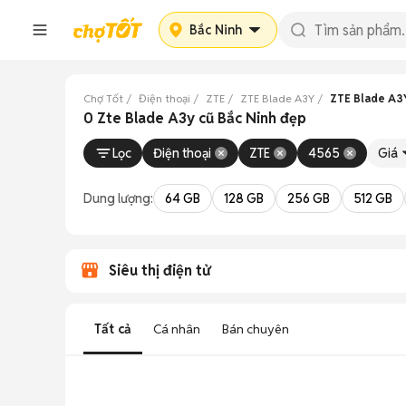
Bắc Ninh
Chợ Tốt
Điện thoại
ZTE
ZTE Blade A3Y
ZTE Blade A3Y
0 Zte Blade A3y cũ Bắc Ninh đẹp
Lọc
Điện thoại
ZTE
4565
Giá
Dung lượng:
64 GB
128 GB
256 GB
512 GB
Siêu thị điện tử
Tất cả
Cá nhân
Bán chuyên