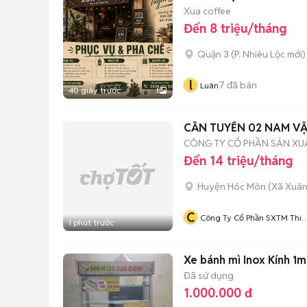
Xua coffee
Đến 8 triệu/tháng
Quận 3
(
P. Nhiêu Lộc
mới)
l
7
đã bán
Luân
40 giây trước
1
CẦN TUYỂN 02 NAM V
CÔNG TY CỔ PHẦN SẢN XUẤT
Đến 14 triệu/tháng
Huyện Hóc Môn
(
Xã Xuân
C
Công Ty Cổ Phần SXTM Thiế
1 phút trước
Kế Bình Minh
Xe bánh mì Inox Kính 1
Đã sử dụng
1.000.000 đ