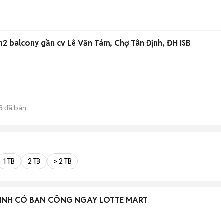
2 balcony gần cv Lê Văn Tám, Chợ Tân Định, ĐH ISB
3
đã bán
1 TB
2 TB
> 2 TB
XINH CÓ BAN CÔNG NGAY LOTTE MART