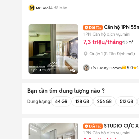
M
14
đã bán
Mr Bao
Căn hộ 1PN 55m
1 PN
Căn hộ dịch vụ, mini
7,3 triệu/tháng
55 m²
Quận 1
(
P. Tân Định
mới)
5.0
1
Tín Luxury Homes
1 phút trước
8
Bạn cần tìm
dung lượng
nào ?
Dung lượng:
64 GB
128 GB
256 GB
512 GB
STUDIO CỰC 
1 PN
Căn hộ dịch vụ, mini