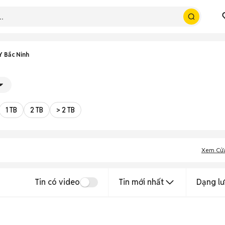
 Bắc Ninh
1 TB
2 TB
> 2 TB
Xem Cử
Tin có video
Tin mới nhất
Dạng lư