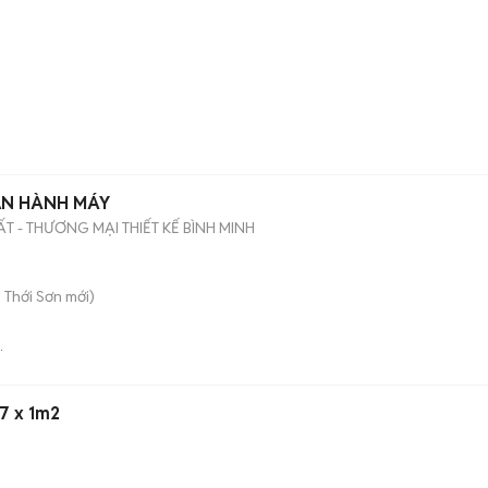
ẬN HÀNH MÁY
 - THƯƠNG MẠI THIẾT KẾ BÌNH MINH
 Thới Sơn
mới)
t
m7 x 1m2