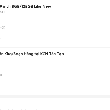
19 inch 8GB/128GB Like New
SSD
ới)
n
ân Kho/Soạn Hàng tại KCN Tân Tạo
i)