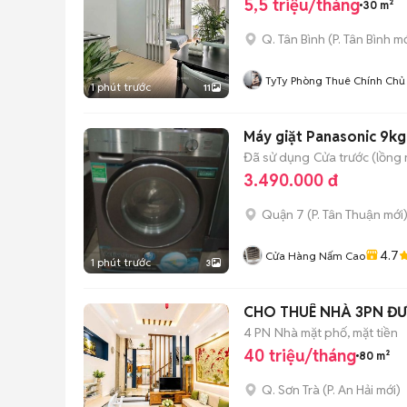
5,5 triệu/tháng
30 m²
Q. Tân Bình
(
P. Tân Bình
mớ
TyTy Phòng Thuê Chính Chủ
1 phút trước
11
Máy giặt Panasonic 9kg
Đã sử dụng
Cửa trước (lồng
3.490.000 đ
Quận 7
(
P. Tân Thuận
mới
4.7
Cửa Hàng Nấm Cao
1 phút trước
3
CHO THUÊ NHÀ 3PN Đ
4 PN
Nhà mặt phố, mặt tiền
40 triệu/tháng
80 m²
Q. Sơn Trà
(
P. An Hải
mới)