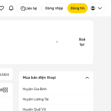
Đăng nhập
Đăng tin
Liên hệ
Xoá
lọc
a hàng
Mua bán điện thoại
Huyện Gia Bình
ới
Huyện Lương Tài
Huyện Quế Võ