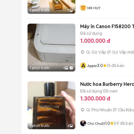
MR HUY
1 phút trước
7
Máy in Canon F158200 
Đã sử dụng
1.000.000 đ
Q. Gò Vấp
(
P. Gò Vấp
mới
A
3.0
13
đã bán
Apple
1 phút trước
1
Nước hoa Burberry Her
Đã sử dụng
Đồ nam
1.300.000 đ
Q. Phú Nhuận
(
P. Cầu Kiệu
1.0
59
đã bán
Chú Chuột
1 phút trước
2