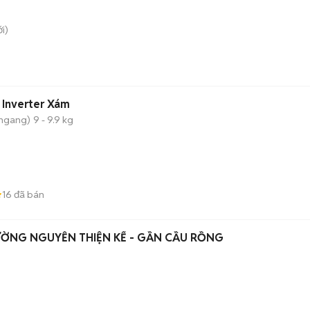
i)
 Inverter Xám
 ngang)
9 - 9.9 kg
)
16
đã bán
ƯỜNG NGUYỄN THIỆN KẾ - GẦN CẦU RỒNG