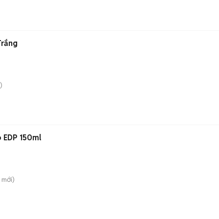
Trắng
)
o EDP 150ml
mới)