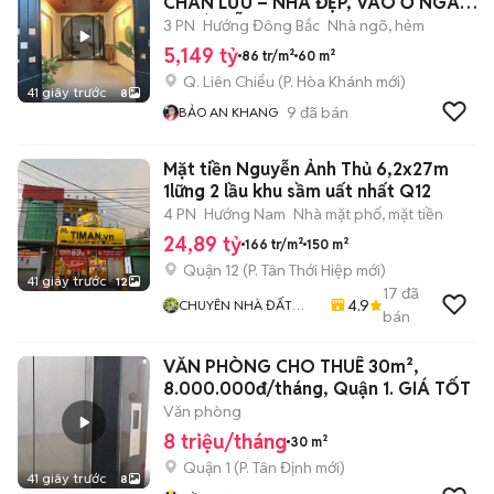
CHÂN LƯU – NHÀ ĐẸP, VÀO Ở NGAY,
TP ĐÀ NẴNG
3 PN
Hướng Đông Bắc
Nhà ngõ, hẻm
5,149 tỷ
86 tr/m²
60 m²
Q. Liên Chiểu
(
P. Hòa Khánh
mới)
41 giây trước
8
9
đã bán
BẢO AN KHANG
Mặt tiền Nguyễn Ảnh Thủ 6,2x27m
1lững 2 lầu khu sầm uất nhất Q12
4 PN
Hướng Nam
Nhà mặt phố, mặt tiền
24,89 tỷ
166 tr/m²
150 m²
Quận 12
(
P. Tân Thới Hiệp
mới)
41 giây trước
12
17
đã
4.9
CHUYÊN NHÀ ĐẤT
bán
QUẬN 12
VĂN PHÒNG CHO THUÊ 30m²,
8.000.000đ/tháng, Quận 1. GIÁ TỐT
Văn phòng
8 triệu/tháng
30 m²
Quận 1
(
P. Tân Định
mới)
41 giây trước
8