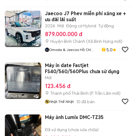
Jaecoo J7 Phev miễn phí xăng xe +
ưu đãi lãi suất
2026
Mới
Động cơ Hybrid
Tự động
879.000.000 đ
Huyện Bình Chánh
(
Xã Bình Hưng
mới)
1 phút trước
14
5.0
Omoda & Jaecoo Hồ Chí
Minh
Máy in date Fastjet
FS40/560/560Plus chưa sử dụng
Mới
123.456 đ
Thành phố Thái Bình
(
P. Trần Lãm
mới)
1 phút trước
4
N
10
đã bán
Nhật Thế Nhật
Máy ảnh Lumix DMC-TZ35
Đã sử dụng (chưa sửa chữa)