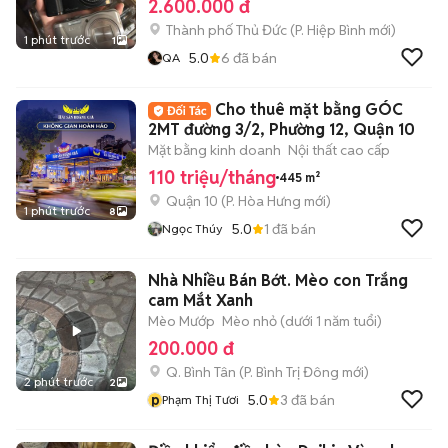
2.600.000 đ
Thành phố Thủ Đức
(
P. Hiệp Bình
mới)
1 phút trước
1
5.0
6
đã bán
QA
Cho thuê mặt bằng GÓC
2MT đường 3/2, Phường 12, Quận 10
Mặt bằng kinh doanh
Nội thất cao cấp
110 triệu/tháng
445 m²
Quận 10
(
P. Hòa Hưng
mới)
1 phút trước
8
5.0
1
đã bán
Ngọc Thúy
Nhà Nhiều Bán Bớt. Mèo con Trắng
cam Mắt Xanh
Mèo Mướp
Mèo nhỏ (dưới 1 năm tuổi)
200.000 đ
Q. Bình Tân
(
P. Bình Trị Đông
mới)
2 phút trước
2
p
5.0
3
đã bán
Phạm Thị Tươi