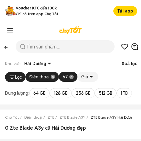
Voucher KFC đến 100k
Tải app
Chỉ có trên app Chợ Tốt
Khu vực:
Hải Dương
Xoá lọc
Điện thoại
67
Giá
Lọc
Dung lượng:
64 GB
128 GB
256 GB
512 GB
1 TB
2 
Chợ Tốt
Điện thoại
ZTE
ZTE Blade A3Y
ZTE Blade A3Y Hải Dương
0 Zte Blade A3y cũ Hải Dương đẹp