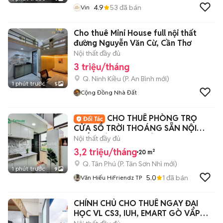
4.9
53
đã bán
Vin
Cho thuê Mini House full nội thất
đường Nguyễn Văn Cừ, Cần Thơ
Nội thất đầy đủ
3 triệu/tháng
Q. Ninh Kiều
(
P. An Bình
mới)
1 phút trước
5
Cộng Đồng Nhà Đất
CHO THUÊ PHÒNG TRỌ
CỬA SỔ TRỜI THOÁNG SẴN NỘI
THẤT CÓ THANG MÁY
Nội thất đầy đủ
3,2 triệu/tháng
20 m²
Q. Tân Phú
(
P. Tân Sơn Nhì
mới)
1 phút trước
9
5.0
1
đã bán
Văn Hiếu HiFriendz TP
CHÍNH CHỦ CHO THUÊ NGAY ĐẠI
HỌC VL CS3, IUH, EMART GÒ VẤP