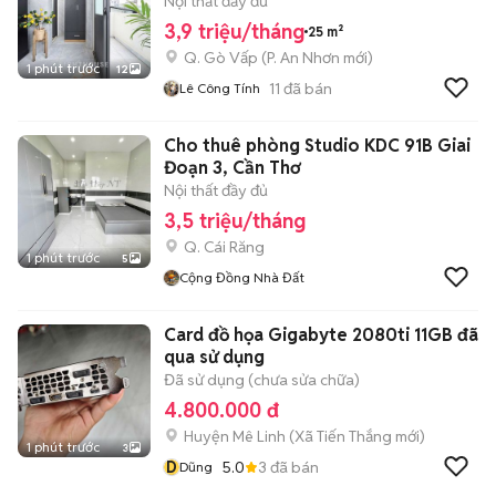
FULL NT GV
Nội thất đầy đủ
3,9 triệu/tháng
25 m²
Q. Gò Vấp
(
P. An Nhơn
mới)
1 phút trước
12
11
đã bán
Lê Công Tính
Cho thuê phòng Studio KDC 91B Giai
Đoạn 3, Cần Thơ
Nội thất đầy đủ
3,5 triệu/tháng
Q. Cái Răng
1 phút trước
5
Cộng Đồng Nhà Đất
Card đồ họa Gigabyte 2080ti 11GB đã
qua sử dụng
Đã sử dụng (chưa sửa chữa)
4.800.000 đ
Huyện Mê Linh
(
Xã Tiến Thắng
mới)
1 phút trước
3
D
5.0
3
đã bán
Dũng