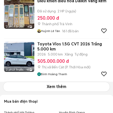
Điều khiển điều hòa Daikin Vàng kem
Đã sử dụng
2 HP (ngựa)
250.000 đ
Thành phố Trà Vinh
2 phút trước
6
161
đã bán
Huỳnh Lê Tân
Toyota Vios 1.5G CVT 2026 Trắng
5.000 km
2026
5.000 km
Xăng
Tự động
505.000.000 đ
Thị xã Bến Cát
(
P. Thới Hòa
mới)
2 phút trước
10
Bình Hoàng Thanh
Xem thêm
Mua bán điện thoại
Thành phố Hải Dương
Huyện Bình Giang