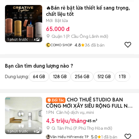
🔥Bán rẻ bật lửa thiết kế sang trọng,
chất liệu tốt
Mới
Bật lửa
65.000 đ
Quận 1
(
P. Cầu Ông Lãnh
mới)
1 phút trước
6
C
4.8
36
đã bán
COMO SHOP
Bạn cần tìm
dung lượng
nào ?
Dung lượng:
64 GB
128 GB
256 GB
512 GB
1 TB
2 
CHO THUÊ STUDIO BAN
CÔNG MỚI XÂY SIÊU RỘNG FULL NỘI
THẤT | CÓ HẦM XE
1 PN
Căn hộ dịch vụ, mini
4,5 triệu/tháng
45 m²
Q. Tân Phú
(
P. Phú Thọ Hòa
mới)
1 phút trước
6
5.0
1
đã bán
Văn Hiếu HiFriendz TP