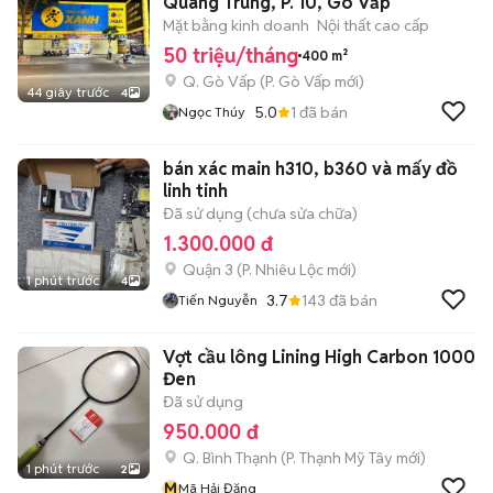
Quang Trung, P. 10, Gò Vấp
Mặt bằng kinh doanh
Nội thất cao cấp
50 triệu/tháng
400 m²
Q. Gò Vấp
(
P. Gò Vấp
mới)
44 giây trước
4
5.0
1
đã bán
Ngọc Thúy
bán xác main h310, b360 và mấy đồ
linh tinh
Đã sử dụng (chưa sửa chữa)
1.300.000 đ
Quận 3
(
P. Nhiêu Lộc
mới)
1 phút trước
4
3.7
143
đã bán
Tiến Nguyễn
Vợt cầu lông Lining High Carbon 1000
Đen
Đã sử dụng
950.000 đ
Q. Bình Thạnh
(
P. Thạnh Mỹ Tây
mới)
1 phút trước
2
M
Mã Hải Đăng