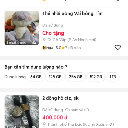
Thú nhồi bông Vải bông Tím
Đã sử dụng
Cho tặng
Q. Gò Vấp
(
P. An Nhơn
mới)
1 phút trước
1
N
5.0
7
đã bán
Nga
Bạn cần tìm
dung lượng
nào ?
Dung lượng:
64 GB
128 GB
256 GB
512 GB
1 TB
2 
2 đồng hồ ctz, sk
Đã sử dụng
Cả nam và nữ
400.000 đ
Thành phố Thủ Đức
(
P. Linh Xuân
mới)
1 phút trước
3