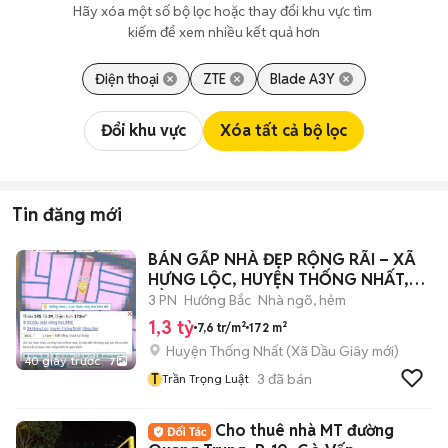
Hãy xóa một số bộ lọc hoặc thay đổi khu vực tìm 
kiếm để xem nhiều kết quả hơn
Điện thoại
ZTE
Blade A3Y
Đổi khu vực
Xóa tất cả bộ lọc
Tin đăng mới
BÁN GẤP NHÀ ĐẸP RỘNG RÃI – XÃ
HƯNG LỘC, HUYỆN THỐNG NHẤT,
ĐỒNG NAI
3 PN
Hướng Bắc
Nhà ngõ, hẻm
1,3 tỷ
7,6 tr/m²
172 m²
Huyện Thống Nhất
(
Xã Dầu Giây
mới)
40 giây trước
7
T
3
đã bán
Trần Trọng Luật
Cho thuê nhà MT đường