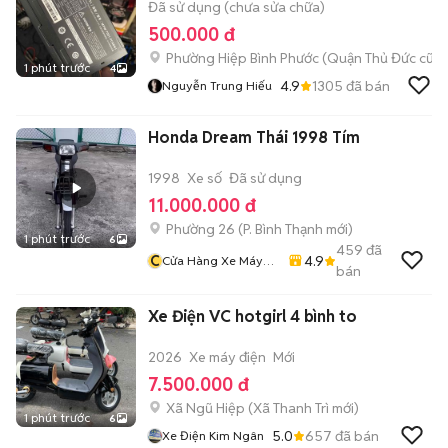
Đã sử dụng (chưa sửa chữa)
500.000 đ
Phường Hiệp Bình Phước (Quận Thủ Đức cũ)
1 phút trước
4
4.9
1305
đã bán
Nguyễn Trung Hiếu
Honda Dream Thái 1998 Tím
1998
Xe số
Đã sử dụng
11.000.000 đ
Phường 26
(
P. Bình Thạnh
mới)
1 phút trước
6
459
đã
C
4.9
Cửa Hàng Xe Máy
bán
Văn Vũ
Xe Điện VC hotgirl 4 bình to
2026
Xe máy điện
Mới
7.500.000 đ
Xã Ngũ Hiệp
(
Xã Thanh Trì
mới)
1 phút trước
6
5.0
657
đã bán
Xe Điện Kim Ngân