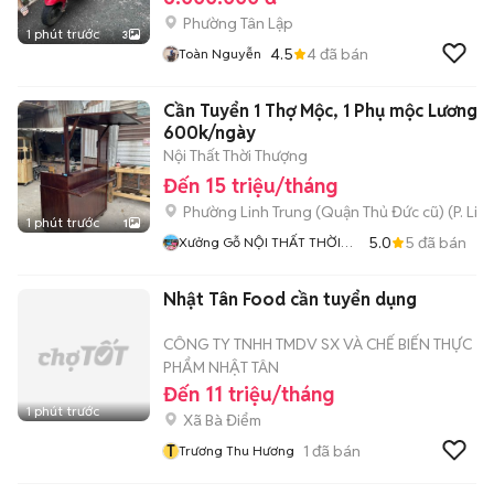
Phường Tân Lập
1 phút trước
3
4.5
4
đã bán
Toàn Nguyễn
Cần Tuyển 1 Thợ Mộc, 1 Phụ mộc Lương 
600k/ngày
Nội Thất Thời Thượng
Đến 15 triệu/tháng
Phường Linh Trung (Quận Thủ Đức cũ)
(
P. Lin
1 phút trước
1
5.0
5
đã bán
Xưởng Gỗ NỘI THẤT THỜI
THƯỢNG
Nhật Tân Food cần tuyển dụng
CÔNG TY TNHH TMDV SX VÀ CHẾ BIẾN THỰC
PHẨM NHẬT TÂN
Đến 11 triệu/tháng
1 phút trước
Xã Bà Điểm
T
1
đã bán
Trương Thu Hương