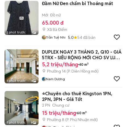
Đầm Nữ Đen chấm bi Thoáng mát
Mới
Đồ nữ
65.000 đ
Xã Bà Điểm
1 phút trước
1
5.0
54
đã bán
Trần Tuệ Nhi
DUPLEX NGAY 3 THÁNG 2, Q10 - GIÁ
5TRX - SIÊU RỘNG MỚI CHO SV LUN
NÈ
5,2 triệu/tháng
40 m²
Phường 14
(
P. Diên Hồng
mới)
Nam Dương
1 phút trước
4
⭐Chuyên cho thuê Kingston 1PN,
2PN, 3PN - Giá Tốt
2 PN
Chung cư
15 triệu/tháng
60 m²
Phường 8
(
P. Phú Nhuận
mới)
1 phút trước
9