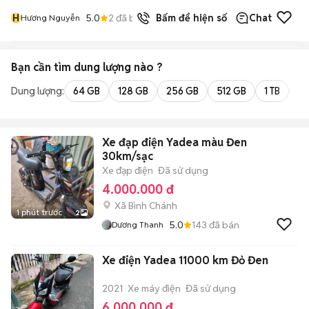
H
5.0
2
đã bán
Bấm để hiện số
Chat
Hương Nguyễn
Bạn cần tìm
dung lượng
nào ?
Dung lượng:
64 GB
128 GB
256 GB
512 GB
1 TB
2 
Xe đạp điện Yadea màu Đen
30km/sạc
Xe đạp điện
Đã sử dụng
4.000.000 đ
Xã Bình Chánh
1 phút trước
2
5.0
143
đã bán
Dương Thanh
Xe điện Yadea 11000 km Đỏ Đen
2021
Xe máy điện
Đã sử dụng
6.000.000 đ