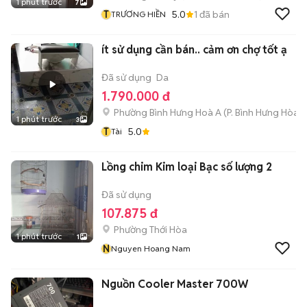
1 phút trước
7
T
5.0
1
đã bán
TRƯƠNG HIỀN
ít sử dụng cần bán.. cảm ơn chợ tốt ạ
Đã sử dụng
Da
1.790.000 đ
Phường Bình Hưng Hoà A
(
P. Bình Hưng Hòa
m
1 phút trước
3
T
5.0
Tài
Lồng chim Kim loại Bạc số lượng 2
Đã sử dụng
107.875 đ
Phường Thới Hòa
1 phút trước
1
N
Nguyen Hoang Nam
Nguồn Cooler Master 700W