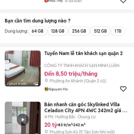
8
đã bán
Hữu Thọ
Bạn cần tìm
dung lượng
nào ?
Dung lượng:
64 GB
128 GB
256 GB
512 GB
1 TB
2 
Tuyển Nam lễ tân khách sạn quận 2
CÔNG TY TNHH KHÁCH SẠN MINH LUÂN
Đến 8,50 triệu/tháng
Phường An Khánh (Quận 2 cũ)
1 phút trước
1
N
Nguyen Ho
Bán nhanh căn góc Skylinked Villa
Celadon City 4PN 4WC 242m2 giá 20
tỷ
4 PN
Hướng Bắc
Chung cư
20 tỷ
83 tr/m²
242 m²
Phường Sơn Kỳ
(
P. Tân Sơn Nhì
mới)