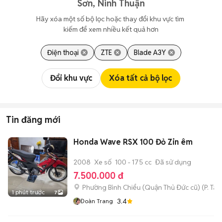
Sơn, Ninh Thuận
Hãy xóa một số bộ lọc hoặc thay đổi khu vực tìm 
kiếm để xem nhiều kết quả hơn
Điện thoại
ZTE
Blade A3Y
Đổi khu vực
Xóa tất cả bộ lọc
Tin đăng mới
Honda Wave RSX 100 Đỏ Zin êm
2008
Xe số
100 - 175 cc
Đã sử dụng
7.500.000 đ
Phường Bình Chiểu (Quận Thủ Đức cũ)
(
P. Ta
1 phút trước
7
3.4
Đoàn Trang