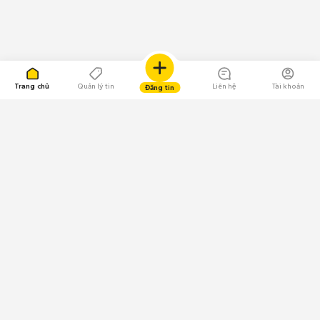
Trang chủ
Quản lý tin
Liên hệ
Tài khoản
Đăng tin
109.000 Bình chọn
Tải ứng dụng Chợ Tốt
Về Chợ Tốt
Quy chế sàn
Chính sách bảo mật
Giải quyết tranh chấp
CÔNG TY TNHH CHỢ TỐT - Người đại diện theo pháp luật:
Nguyễn Trọng Tấn; GPDKKD: 0312120782 do Sở KH & ĐT TP.HCM cấp ngày