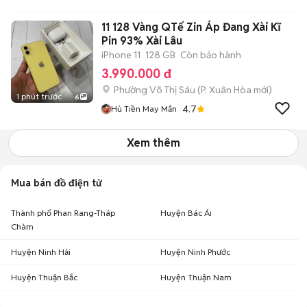
11 128 Vàng QTế Zin Áp Đang Xài Kĩ
Pin 93% Xài Lâu
iPhone 11
128 GB
Còn bảo hành
3.990.000 đ
Phường Võ Thị Sáu
(
P. Xuân Hòa
mới)
1 phút trước
6
4.7
Hủ Tiền May Mắn
Xem thêm
Mua bán đồ điện tử
Thành phố Phan Rang-Tháp
Huyện Bác Ái
Chàm
Huyện Ninh Hải
Huyện Ninh Phước
Huyện Thuận Bắc
Huyện Thuận Nam