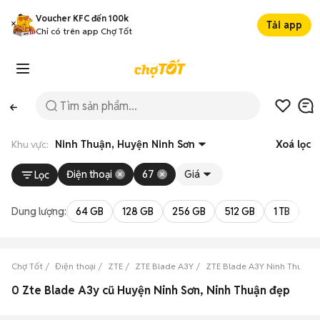
Voucher KFC đến 100k
Tải app
Chỉ có trên app Chợ Tốt
Khu vực:
Ninh Thuận, Huyện Ninh Sơn
Xoá lọc
Điện thoại
67
Giá
Lọc
Dung lượng:
64 GB
128 GB
256 GB
512 GB
1 TB
2 
Chợ Tốt
Điện thoại
ZTE
ZTE Blade A3Y
ZTE Blade A3Y Ninh Thuận
0 Zte Blade A3y cũ Huyện Ninh Sơn, Ninh Thuận đẹp