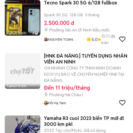
Tecno Spark 30 5G 6/128 fullbox
Spark 30 5G
128 GB
3 tháng
2.500.000 đ
Phường Tân An
(
P. Ninh Kiều
mới)
1 phút trước
6
1071
đã
5.0
NGUYEN TOAN
bán
Mobile - Thu Máy Cũ -
Bán Trả Góp
[HNK ĐÀ NẴNG] TUYỂN DỤNG NHÂN
VIÊN AN NINH
CHI NHÁNH CÔNG TY TNHH KINH DOANH
DỊCH VỤ BẢO VỆ CHUYÊN NGHIỆP HNK TẠI
ĐÀ NẴNG
1 phút trước
Đến 11 triệu/tháng
Phường Hải Châu I
Hồ Hạ Tâm
Yamaha R3 cuoi 2023 biển TP mới đi
3000 km pkl
2023
Tay côn/Moto
Đã sử dụng