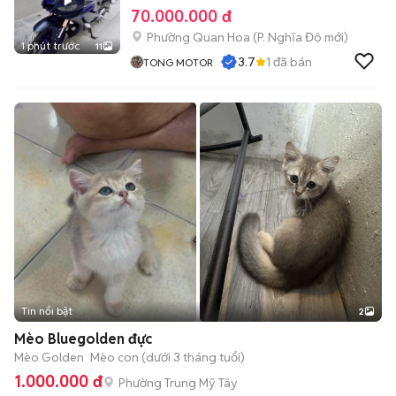
70.000.000 đ
Phường Quan Hoa
(
P. Nghĩa Đô
mới)
1 phút trước
11
3.7
1
đã bán
TONG MOTOR
Tin nổi bật
2
Mèo Bluegolden đực
Mèo Golden
Mèo con (dưới 3 tháng tuổi)
1.000.000 đ
Phường Trung Mỹ Tây