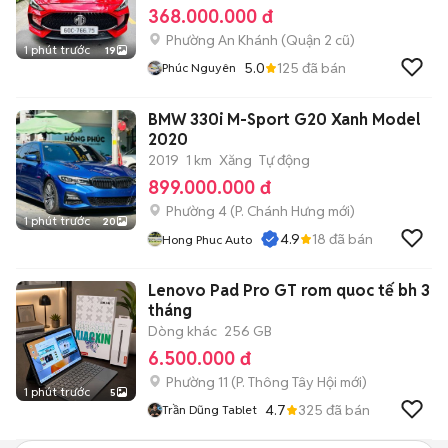
368.000.000 đ
Phường An Khánh (Quận 2 cũ)
1 phút trước
19
5.0
125
đã bán
Phúc Nguyên
BMW 330i M-Sport G20 Xanh Model
2020
2019
1 km
Xăng
Tự động
899.000.000 đ
Phường 4
(
P. Chánh Hưng
mới)
1 phút trước
20
4.9
18
đã bán
Hong Phuc Auto
Lenovo Pad Pro GT rom quoc tế bh 3
tháng
Dòng khác
256 GB
6.500.000 đ
Phường 11
(
P. Thông Tây Hội
mới)
1 phút trước
5
4.7
325
đã bán
Trần Dũng Tablet