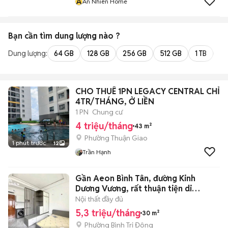
A
An Nhiên Home
Bạn cần tìm
dung lượng
nào ?
Dung lượng:
64 GB
128 GB
256 GB
512 GB
1 TB
2 
CHO THUÊ 1PN LEGACY CENTRAL CHỈ
4TR/THÁNG, Ở LIỀN
1 PN
Chung cư
4 triệu/tháng
43 m²
Phường Thuận Giao
1 phút trước
12
Trần Hạnh
Gần Aeon Bình Tân, đường Kinh
Dương Vương, rất thuận tiện di
chuyển
Nội thất đầy đủ
5,3 triệu/tháng
30 m²
Phường Bình Trị Đông