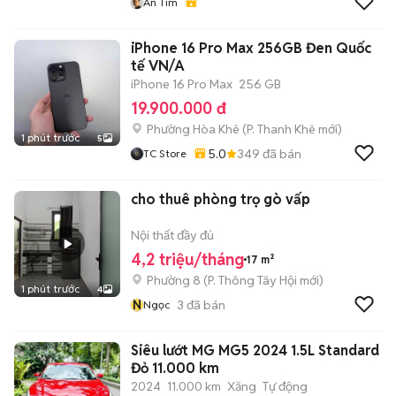
An Tim
iPhone 16 Pro Max 256GB Đen Quốc
tế VN/A
iPhone 16 Pro Max
256 GB
19.900.000 đ
Phường Hòa Khê
(
P. Thanh Khê
mới)
1 phút trước
5
5.0
349
đã bán
TC Store
cho thuê phòng trọ gò vấp
Nội thất đầy đủ
4,2 triệu/tháng
17 m²
Phường 8
(
P. Thông Tây Hội
mới)
1 phút trước
4
N
3
đã bán
Ngọc
Siêu lướt MG MG5 2024 1.5L Standard
Đỏ 11.000 km
2024
11.000 km
Xăng
Tự động