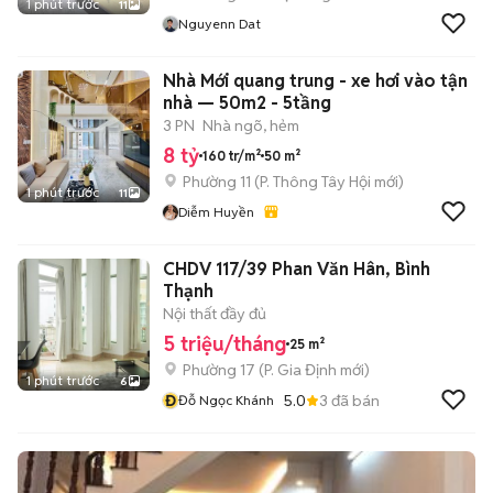
1 phút trước
11
Nguyenn Dat
Nhà Mới quang trung - xe hơi vào tận
nhà — 50m2 - 5tầng
3 PN
Nhà ngõ, hẻm
8 tỷ
160 tr/m²
50 m²
Phường 11
(
P. Thông Tây Hội
mới)
1 phút trước
11
Diễm Huyền
CHDV 117/39 Phan Văn Hân, Bình
Thạnh
Nội thất đầy đủ
5 triệu/tháng
25 m²
Phường 17
(
P. Gia Định
mới)
1 phút trước
6
Đ
5.0
3
đã bán
Đỗ Ngọc Khánh