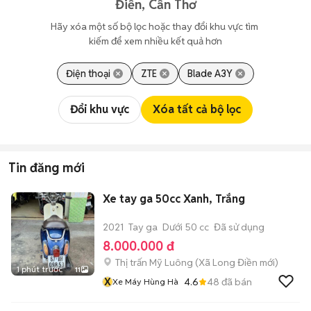
Điền, Cần Thơ
Hãy xóa một số bộ lọc hoặc thay đổi khu vực tìm 
kiếm để xem nhiều kết quả hơn
Điện thoại
ZTE
Blade A3Y
Đổi khu vực
Xóa tất cả bộ lọc
Tin đăng mới
Xe tay ga 50cc Xanh, Trắng
2021
Tay ga
Dưới 50 cc
Đã sử dụng
8.000.000 đ
Thị trấn Mỹ Luông
(
Xã Long Điền
mới)
1 phút trước
11
X
4.6
48
đã bán
Xe Máy Hùng Hà