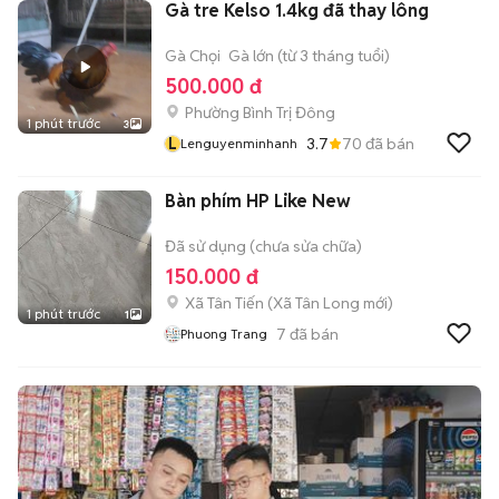
Gà tre Kelso 1.4kg đã thay lông
Gà Chọi
Gà lớn (từ 3 tháng tuổi)
500.000 đ
Phường Bình Trị Đông
1 phút trước
3
L
3.7
70
đã bán
Lenguyenminhanh
Bàn phím HP Like New
Đã sử dụng (chưa sửa chữa)
150.000 đ
Xã Tân Tiến
(
Xã Tân Long
mới)
1 phút trước
1
7
đã bán
Phuong Trang