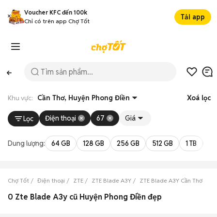
Voucher KFC đến 100k
Tải app
Chỉ có trên app Chợ Tốt
Khu vực:
Cần Thơ, Huyện Phong Điền
Xoá lọc
Điện thoại
67
Giá
Lọc
Dung lượng:
64 GB
128 GB
256 GB
512 GB
1 TB
2 
Chợ Tốt
Điện thoại
ZTE
ZTE Blade A3Y
ZTE Blade A3Y Cần Thơ
ZT
0 Zte Blade A3y cũ Huyện Phong Điền đẹp