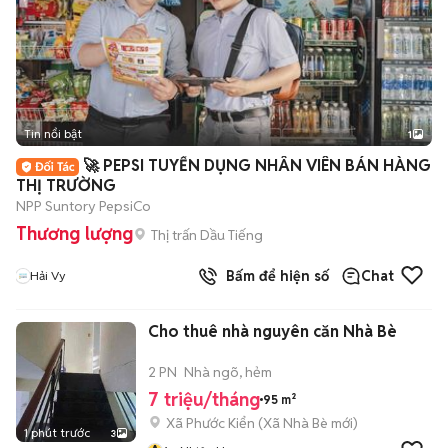
Tin nổi bật
1
🚀 PEPSI TUYỂN DỤNG NHÂN VIÊN BÁN HÀNG
THỊ TRƯỜNG
NPP Suntory PepsiCo
Thương lượng
Thị trấn Dầu Tiếng
Bấm để hiện số
Chat
Hải Vy
Cho thuê nhà nguyên căn Nhà Bè
2 PN
Nhà ngõ, hẻm
7 triệu/tháng
95 m²
Xã Phước Kiển
(
Xã Nhà Bè
mới)
1 phút trước
3