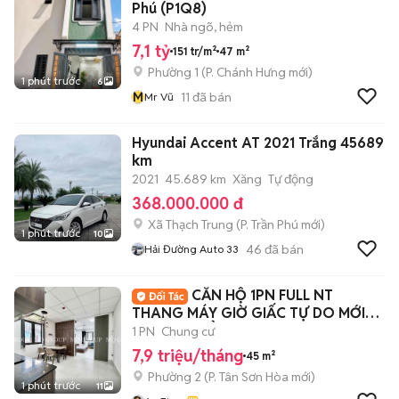
Phú (P1Q8)
4 PN
Nhà ngõ, hẻm
7,1 tỷ
151 tr/m²
47 m²
Phường 1
(
P. Chánh Hưng
mới)
1 phút trước
6
M
11
đã bán
Mr Vũ
Hyundai Accent AT 2021 Trắng 45689
km
2021
45.689 km
Xăng
Tự động
368.000.000 đ
Xã Thạch Trung
(
P. Trần Phú
mới)
1 phút trước
10
46
đã bán
Hải Đường Auto 33
CĂN HỘ 1PN FULL NT
THANG MÁY GIỜ GIẤC TỰ DO MỚI
KENG Đ.PHỔ QUANG
1 PN
Chung cư
7,9 triệu/tháng
45 m²
Phường 2
(
P. Tân Sơn Hòa
mới)
1 phút trước
11