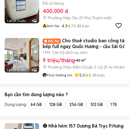
Đã sử dụng
400.000 đ
Phường Hiệp Tân
(
P. Phú Thạnh
mới)
1 phút trước
4
A
4.3
74
đã bán
Anh Hai
Cho thuê studio ban công tác
bếp full ngay Quốc Hương - cầu Sài Gòn
1 PN
Căn hộ dịch vụ, mini
9 triệu/tháng
40 m²
Phường Thảo Điền (Quận 2 cũ)
(
P. An Khánh
m
1 phút trước
8
5.0
8
đã bán
Thuỳ Dương Uni
Bạn cần tìm
dung lượng
nào ?
Dung lượng:
64 GB
128 GB
256 GB
512 GB
1 TB
2 
🔴 Nhà hẻm 157 Dương Bá Trạc P.Hưng