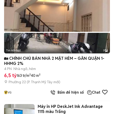
Tin nổi bật
7
+
2
🏡 CHÍNH CHỦ BÁN NHÀ 2 MẶT HẺM – GẦN QUẬN 1-
HHMG 2%
4 PN
Nhà ngõ, hẻm
6,5 tỷ
163 tr/m²
40 m²
Phường 22
(
P. Thạnh Mỹ Tây
mới)
V
Bấm để hiện số
Chat
Vũ
Máy in HP DeskJet Ink Advantage
1115 màu Trắng