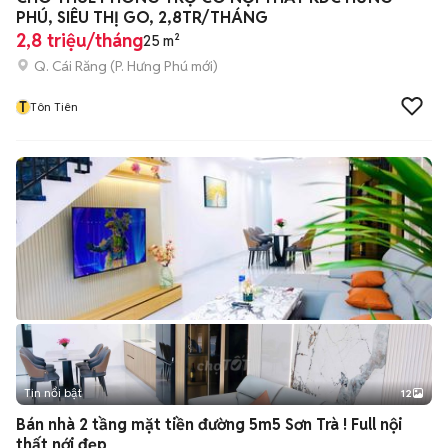
PHÚ, SIÊU THỊ GO, 2,8TR/THÁNG
2,8 triệu/tháng
25 m²
Q. Cái Răng
(
P. Hưng Phú
mới)
T
Tôn Tiên
Tin nổi bật
12
+
2
Bán nhà 2 tầng mặt tiền đường 5m5 Sơn Trà ! Full nội
thất nới đẹp