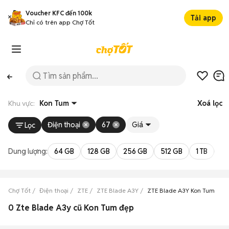
Voucher KFC đến 100k
Tải app
Chỉ có trên app Chợ Tốt
Khu vực:
Kon Tum
Xoá lọc
Điện thoại
67
Giá
Lọc
Dung lượng:
64 GB
128 GB
256 GB
512 GB
1 TB
2 
Chợ Tốt
Điện thoại
ZTE
ZTE Blade A3Y
ZTE Blade A3Y Kon Tum
0 Zte Blade A3y cũ Kon Tum đẹp