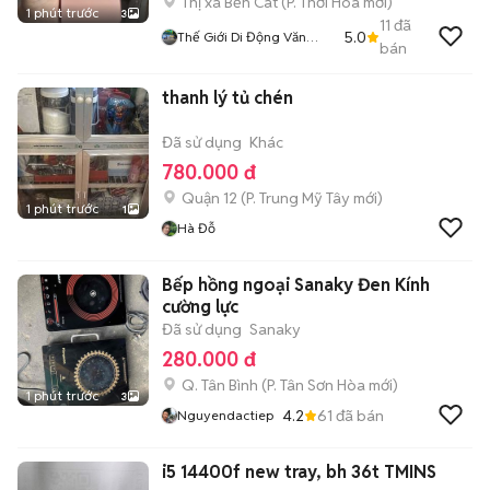
Thị xã Bến Cát
(
P. Thới Hòa
mới)
1 phút trước
3
11
đã
5.0
Thế Giới Di Động Văn
bán
Tường
thanh lý tủ chén
Đã sử dụng
Khác
780.000 đ
Quận 12
(
P. Trung Mỹ Tây
mới)
1 phút trước
1
Hà Đỗ
Bếp hồng ngoại Sanaky Đen Kính
cường lực
Đã sử dụng
Sanaky
280.000 đ
Q. Tân Bình
(
P. Tân Sơn Hòa
mới)
1 phút trước
3
4.2
61
đã bán
Nguyendactiep
i5 14400f new tray, bh 36t TMINS