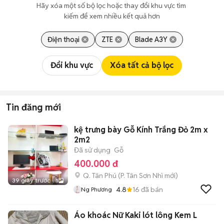
Hãy xóa một số bộ lọc hoặc thay đổi khu vực tìm 
kiếm để xem nhiều kết quả hơn
Điện thoại
ZTE
Blade A3Y
Đổi khu vực
Xóa tất cả bộ lọc
Tin đăng mới
kệ trưng bày Gỗ Kính Trắng Đỏ 2m x
2m2
Đã sử dụng
Gỗ
400.000 đ
Q. Tân Phú
(
P. Tân Sơn Nhì
mới)
39 giây trước
1
4.8
16
đã bán
Ng Phương
Áo khoác Nữ Kaki lót lông Kem L