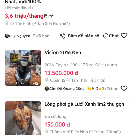
Nhất, mới 100%
Nội thất đầy đủ
3,6 triệu/tháng
15 m²
Q. Tân Bình
(
P. Tân Sơn Hòa
mới)
5
đã bán
Bấm để hiện số
Chat
Duy Nguyễn
Vision 2016 Đen
2016
Tay ga
100 - 175 cc
Đã sử dụng
13.500.000 đ
Quận 12
(
P. Tân Thới Hiệp
mới)
1 phút trước
6
5.0
3
đã bán
Cầm Đồ Quang Dũng
Lồng phơi gà Lưới Xanh 1m2 thu gọn
Đã sử dụng
150.000 đ
Thành phố Biên Hòa
(
P. Trảng Dài
mới)
1 phút trước
2