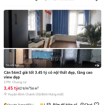
Tin nổi bật
6
+
2
Căn 56m2 giá tốt 3.45 tỷ có nội thất đẹp, tầng cao
view đẹp
2 PN
Chung cư
3,45 tỷ
62 tr/m²
56 m²
Huyện Bình Chánh
(
Xã Bình Hưng
mới)
6
đã
C
5.0
Bấm để hiện số
Chat
Chuyên Trang BĐS Lê