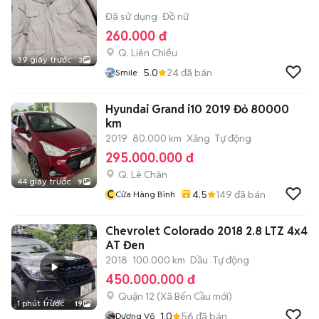
Đã sử dụng
Đồ nữ
260.000 đ
Q. Liên Chiểu
39 giây trước
3
5.0
24
đã bán
Smile
Hyundai Grand i10 2019 Đỏ 80000
km
2019
80.000 km
Xăng
Tự động
295.000.000 đ
Q. Lê Chân
44 giây trước
9
C
4.5
149
đã bán
Cửa Hàng Bình
Chevrolet Colorado 2018 2.8 LTZ 4x4
AT Đen
2018
100.000 km
Dầu
Tự động
450.000.000 đ
Quận 12
(
Xã Bến Cầu
mới)
1 phút trước
19
1.0
56
đã bán
Dương Võ