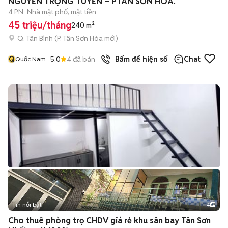
NGUYỄN TRỌNG TUYỂN – PTÂN SƠN HÒA.
4 PN
Nhà mặt phố, mặt tiền
45 triệu/tháng
240 m²
Q. Tân Bình
(
P. Tân Sơn Hòa
mới)
Q
5.0
4
đã bán
Bấm để hiện số
Chat
Quốc Nam
Tin nổi bật
4
Cho thuê phòng trọ CHDV giá rẻ khu sân bay Tân Sơn