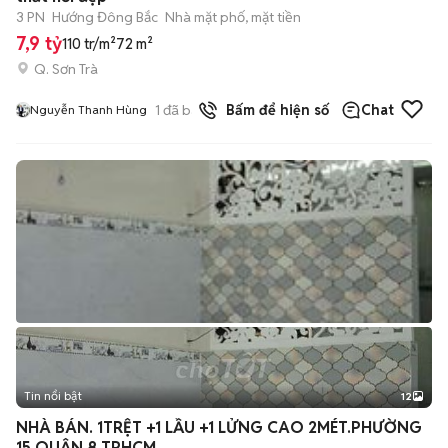
3 PN
Hướng Đông Bắc
Nhà mặt phố, mặt tiền
7,9 tỷ
110 tr/m²
72 m²
Q. Sơn Trà
1
đã bán
Bấm để hiện số
Chat
Nguyễn Thanh Hùng
Tin nổi bật
12
+
2
NHÀ BÁN. 1TRỆT +1 LẦU +1 LỬNG CAO 2MÉT.PHƯỜNG
15 QUẬN 8 TPHCM