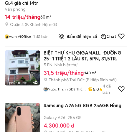
Q.4 giá chỉ 14tr
Văn phòng
14 triệu/tháng
60 m²
Quận 4
(
P. Khánh Hội
mới)
a
1
đã bán
Bấm để hiện số
Chat
Adm ViOffice
BIỆT THỰ KHU GIGAMALL- ĐƯỜNG
25- 1 TRỆT 2 LẦU ST, 5PN, 31,5TR.
5 PN
Nhà biệt thự
31,5 triệu/tháng
140 m²
Thành phố Thủ Đức
(
P. Hiệp Bình
mới)
1 phút trước
7
4
đã
5.0
Ngọc Thanh BDS Thủ
bán
Đức
Samsung A26 5G 8GB 256GB Hồng
Galaxy A26
256 GB
4.300.000 đ