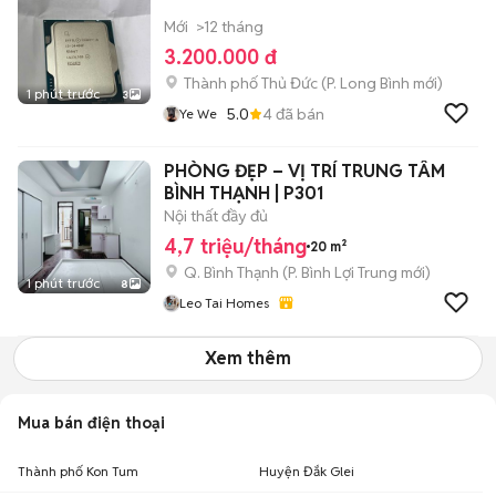
Mới
>12 tháng
3.200.000 đ
Thành phố Thủ Đức
(
P. Long Bình
mới)
1 phút trước
3
5.0
4
đã bán
Ye We
PHÒNG ĐẸP – VỊ TRÍ TRUNG TÂM
BÌNH THẠNH | P301
Nội thất đầy đủ
4,7 triệu/tháng
20 m²
Q. Bình Thạnh
(
P. Bình Lợi Trung
mới)
1 phút trước
8
Leo Tai Homes
Xem thêm
Mua bán điện thoại
Thành phố Kon Tum
Huyện Đắk Glei