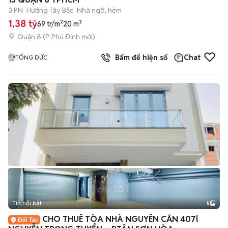
3 PN
Hướng Tây Bắc
Nhà ngõ, hẻm
1,38 tỷ
69 tr/m²
20 m²
Quận 8
(
P. Phú Định
mới)
Bấm để hiện số
Chat
TỐNG ĐỨC
Tin nổi bật
5
CHO THUÊ TÒA NHÀ NGUYÊN CĂN 407l