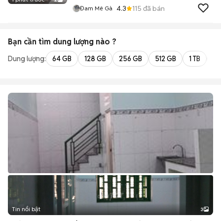
4.3
115
đã bán
Đam Mê Gà
Bạn cần tìm
dung lượng
nào ?
Dung lượng:
64 GB
128 GB
256 GB
512 GB
1 TB
2 
Tin nổi bật
3