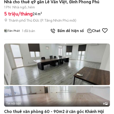
Nhà cho thuê q9 gần Lê Văn Việt, Đình Phong Phú
1 PN
Nhà ngõ, hẻm
5 triệu/tháng
24 m²
Thành phố Thủ Đức
(
P. Tăng Nhơn Phú
mới)
1
đã bán
Bấm để hiện số
Chat
Tân Phát
Tin nổi bật
8
+
2
Cho thuê văn phòng 60 - 90m2 ở căn góc Khánh Hội