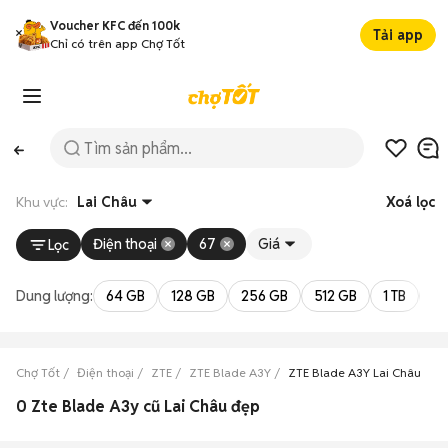
Voucher KFC đến 100k
Tải app
Chỉ có trên app Chợ Tốt
Khu vực:
Lai Châu
Xoá lọc
Điện thoại
67
Giá
Lọc
Dung lượng:
64 GB
128 GB
256 GB
512 GB
1 TB
2 
Chợ Tốt
Điện thoại
ZTE
ZTE Blade A3Y
ZTE Blade A3Y Lai Châu
0 Zte Blade A3y cũ Lai Châu đẹp