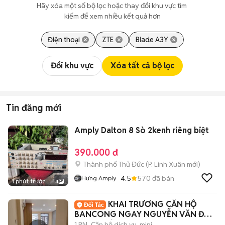
Hãy xóa một số bộ lọc hoặc thay đổi khu vực tìm 
kiếm để xem nhiều kết quả hơn
Điện thoại
ZTE
Blade A3Y
Đổi khu vực
Xóa tất cả bộ lọc
Tin đăng mới
Amply Dalton 8 Sò 2kenh riêng biệt
390.000 đ
Thành phố Thủ Đức
(
P. Linh Xuân
mới)
4.5
570
đã bán
Hưng Amply
1 phút trước
4
KHAI TRƯƠNG CĂN HỘ
BANCONG NGAY NGUYỄN VĂN ĐẬU
- PHAN XÍCH LONG
1 PN
Căn hộ dịch vụ, mini