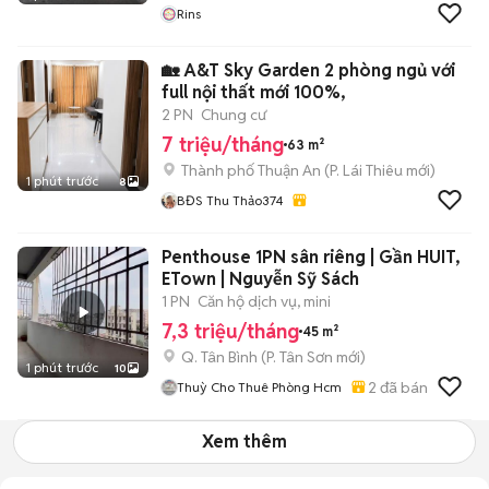
Rins
🏡 A&T Sky Garden 2 phòng ngủ với
full nội thất mới 100%,
2 PN
Chung cư
7 triệu/tháng
63 m²
Thành phố Thuận An
(
P. Lái Thiêu
mới)
1 phút trước
8
BĐS Thu Thảo374
Penthouse 1PN sân riêng | Gần HUIT,
ETown | Nguyễn Sỹ Sách
1 PN
Căn hộ dịch vụ, mini
7,3 triệu/tháng
45 m²
Q. Tân Bình
(
P. Tân Sơn
mới)
1 phút trước
10
2
đã bán
Thuỳ Cho Thuê Phòng Hcm
Xem thêm