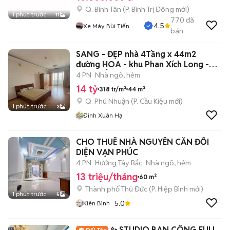
Q. Bình Tân
(
P. Bình Trị Đông
mới)
1 phút trước
11
770
đã
4.5
Xe Máy Bùi Tiến
bán
Dũng
SANG - ĐẸP nhà 4Tầng x 44m2
đường HOA - khu Phan Xích Long -
BÁN GẤP
4 PN
Nhà ngõ, hẻm
14 tỷ
318 tr/m²
44 m²
Q. Phú Nhuận
(
P. Cầu Kiệu
mới)
1 phút trước
3
Đinh Xuân Hạ
CHO THUÊ NHÀ NGUYÊN CĂN ĐỐI
DIỆN VẠN PHÚC
4 PN
Hướng Tây Bắc
Nhà ngõ, hẻm
13 triệu/tháng
60 m²
Thành phố Thủ Đức
(
P. Hiệp Bình
mới)
1 phút trước
5
5.0
Kiên Bình
✨ STUDIO BAN CÔNG FULL