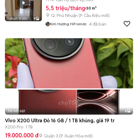
5,5 triệu/tháng
30 m²
Q. Phú Nhuận
(
P. Cầu Kiệu
mới)
1 phút trước
9
4
đã bán
Kim Hương HiFriendz
Tin nổi bật
6
+
2
Vivo X200 Ultra Đỏ 16 GB / 1 TB khủng, giá 19 tr
X200 Pro
1 TB
19.000.000 đ
Quận 3
(
P. Xuân Hòa
mới)