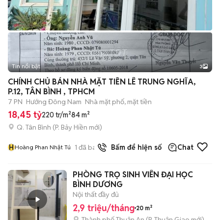
Tin nổi bật
3
CHÍNH CHỦ BÁN NHÀ MẶT TIỀN LÊ TRUNG NGHĨA,
P.12, TÂN BÌNH , TPHCM
7 PN
Hướng Đông Nam
Nhà mặt phố, mặt tiền
18,45 tỷ
220 tr/m²
84 m²
Q. Tân Bình
(
P. Bảy Hiền
mới)
H
1
đã bán
Bấm để hiện số
Chat
Hoàng Phan Nhật Tú
PHÒNG TRỌ SINH VIÊN ĐẠI HỌC
BÌNH DƯƠNG
Nội thất đầy đủ
2,9 triệu/tháng
20 m²
Thành phố Thuận An
(
P. Thuận Giao
mới)