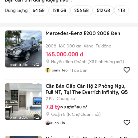
Dung lượng:
64 GB
128 GB
256 GB
512 GB
1 TB
2 
Mercedes-Benz E200 2008 Đen
2008
160.000 km
Xăng
Tự động
165.000.000 đ
Huyện Bình Chánh
(
Xã Bình Hưng
mới)
1 phút trước
12
T
11
đã bán
Tonny Tèo
Cần Bán Gấp Căn Hộ 2 Phòng Ngủ,
Full NT, Tại The Everrich Infinity, Q5
2 PN
Chung cư
7,8 tỷ
98 tr/m²
80 m²
Quận 5
(
P. Chợ Quán
mới)
1 phút trước
4
Xuân Tín