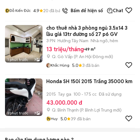
Đ
4.9
20
đã bán
Bấm để hiện số
Chat
Đỗ Kiến Đức
cho thuê nhà 3 phòng ngủ 3.5x14 3
lầu giá 13tr đường số 27 p6 GV
3 PN
Hướng Tây Nam
Nhà ngõ, hẻm
13 triệu/tháng
49 m²
Q. Gò Vấp
(
P. An Hội Đông
mới)
1 phút trước
7
5.0
3
đã bán
Khắc Hùng
Honda SH 150i 2015 Trắng 35000 km
2015
Tay ga
100 - 175 cc
Đã sử dụng
43.000.000 đ
Q. Bình Thạnh
(
P. Bình Lợi Trung
mới)
1 phút trước
7
h
5.0
39
đã bán
Huy
Bạn cần tìm
dung lượng
nào ?