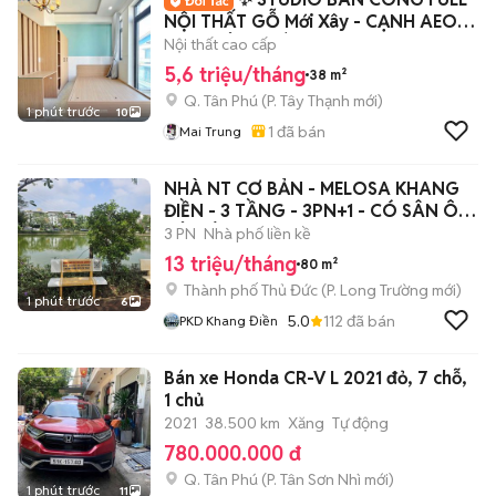
NỘI THẤT GỖ Mới Xây - CẠNH AEON
MALL TÂN PHÚ ✨
Nội thất cao cấp
5,6 triệu/tháng
38 m²
Q. Tân Phú
(
P. Tây Thạnh
mới)
1 phút trước
10
1
đã bán
Mai Trung
NHÀ NT CƠ BẢN - MELOSA KHANG
ĐIỀN - 3 TẦNG - 3PN+1 - CÓ SÂN Ô
TÔ RIÊNG
3 PN
Nhà phố liền kề
13 triệu/tháng
80 m²
Thành phố Thủ Đức
(
P. Long Trường
mới)
1 phút trước
6
5.0
112
đã bán
PKD Khang Điền
Bán xe Honda CR-V L 2021 đỏ, 7 chỗ,
1 chủ
2021
38.500 km
Xăng
Tự động
780.000.000 đ
Q. Tân Phú
(
P. Tân Sơn Nhì
mới)
1 phút trước
11