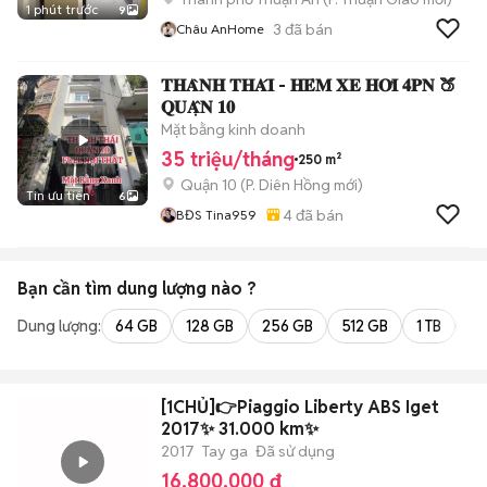
1 phút trước
9
3
đã bán
Châu AnHome
𝐓𝐇𝐀̀𝐍𝐇 𝐓𝐇𝐀́𝐈 - 𝐇𝐄̉𝐌 𝐗𝐄 𝐇𝐎̛𝐈 𝟒𝐏𝐍 🍑
𝐐𝐔𝐀̣̂𝐍 𝟏𝟎
Mặt bằng kinh doanh
35 triệu/tháng
250 m²
Quận 10
(
P. Diên Hồng
mới)
Tin ưu tiên
6
4
đã bán
BĐS Tina959
Bạn cần tìm
dung lượng
nào ?
Dung lượng:
64 GB
128 GB
256 GB
512 GB
1 TB
2 
[1CHỦ]👉Piaggio Liberty ABS Iget
2017✨ 31.000 km✨
2017
Tay ga
Đã sử dụng
16.800.000 đ