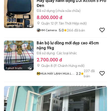
Máy quay hành động DJI Action 5 Pro
Đen
Đã sử dụng (chưa sửa chữa)
8.000.000 đ
Quận 12
(
P. Tân Thới Hiệp
mới)
1 phút trước
6
5.0
266
đã bán
HM Camera
Bán bộ lư đồng mới đẹp cao 45cm
nặng 9kg
Đã sử dụng
Các loại khác
2.700.000 đ
Quận 8
(
P. Chánh Hưng
mới)
1 phút trước
1
237
đã
M
2.2
MUA MÁY LẠNH MUA LƯ
bán
ĐỒNG Và MUA ĐỒ CỔ