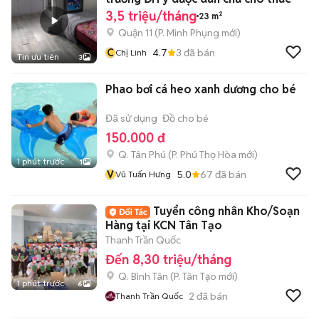
3,5 triệu/tháng
23 m²
Quận 11
(
P. Minh Phụng
mới)
C
4.7
3
đã bán
Chị Linh
Tin ưu tiên
3
Phao bơi cá heo xanh dương cho bé
Đã sử dụng
Đồ cho bé
150.000 đ
Q. Tân Phú
(
P. Phú Thọ Hòa
mới)
1 phút trước
1
V
5.0
67
đã bán
Vũ Tuấn Hưng
Tuyển công nhân Kho/Soạn
Hàng tại KCN Tân Tạo
Thanh Trần Quốc
Đến 8,30 triệu/tháng
Q. Bình Tân
(
P. Tân Tạo
mới)
1 phút trước
6
2
đã bán
Thanh Trần Quốc