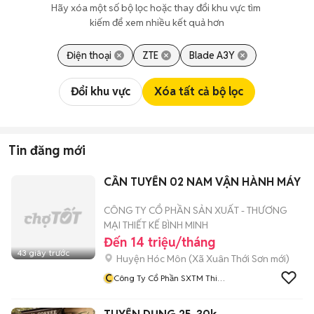
Hãy xóa một số bộ lọc hoặc thay đổi khu vực tìm 
kiếm để xem nhiều kết quả hơn
Điện thoại
ZTE
Blade A3Y
Đổi khu vực
Xóa tất cả bộ lọc
Tin đăng mới
CẦN TUYỂN 02 NAM VẬN HÀNH MÁY
CÔNG TY CỔ PHẦN SẢN XUẤT - THƯƠNG
MẠI THIẾT KẾ BÌNH MINH
Đến 14 triệu/tháng
43 giây trước
Huyện Hóc Môn
(
Xã Xuân Thới Sơn
mới)
C
Công Ty Cổ Phần SXTM Thiết
Kế Bình Minh