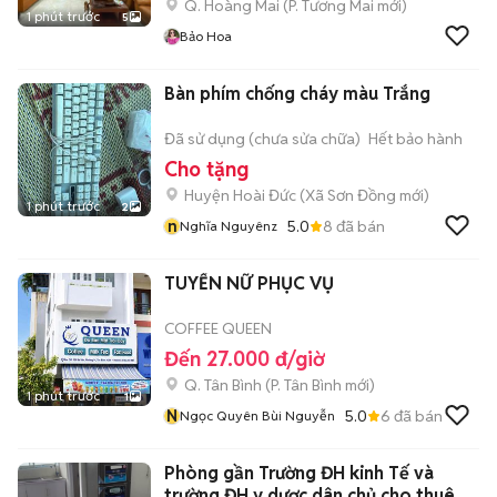
Q. Hoàng Mai
(
P. Tương Mai
mới)
1 phút trước
5
Bảo Hoa
Bàn phím chống cháy màu Trắng
Đã sử dụng (chưa sửa chữa)
Hết bảo hành
Cho tặng
Huyện Hoài Đức
(
Xã Sơn Đồng
mới)
1 phút trước
2
n
5.0
8
đã bán
Nghĩa Nguyênz
TUYỂN NỮ PHỤC VỤ
COFFEE QUEEN
Đến 27.000 đ/giờ
Q. Tân Bình
(
P. Tân Bình
mới)
1 phút trước
1
N
5.0
6
đã bán
Ngọc Quyên Bùi Nguyễn
Phòng gần Trường ĐH kinh Tế và
trường ĐH y dược dân chủ cho thuê