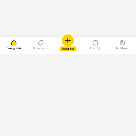
Trang chủ
Quản lý tin
Liên hệ
Tài khoản
Đăng tin
109.000 Bình chọn
Tải ứng dụng Chợ Tốt
Về Chợ Tốt
Quy chế sàn
Chính sách bảo mật
Giải quyết tranh chấp