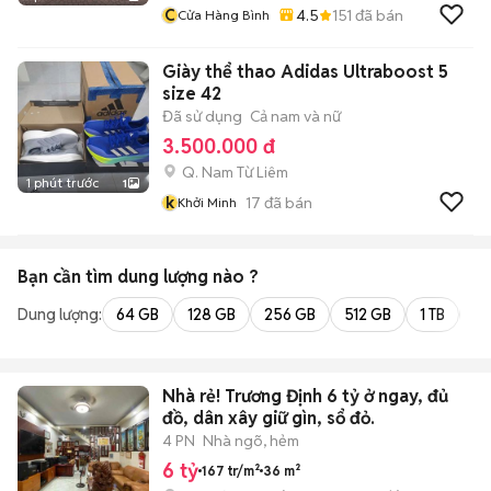
C
4.5
151
đã bán
Cửa Hàng Bình
Giày thể thao Adidas Ultraboost 5
size 42
Đã sử dụng
Cả nam và nữ
3.500.000 đ
Q. Nam Từ Liêm
1 phút trước
1
k
17
đã bán
Khởi Minh
Bạn cần tìm
dung lượng
nào ?
Dung lượng:
64 GB
128 GB
256 GB
512 GB
1 TB
2 
Nhà rẻ! Trương Định 6 tỷ ở ngay, đủ
đồ, dân xây giữ gìn, sổ đỏ.
4 PN
Nhà ngõ, hẻm
6 tỷ
167 tr/m²
36 m²