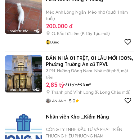
Mèo Anh Lông Ngắn
Mèo nhỏ (dưới 1 năm
tuổi)
200.000 đ
1 phút trước
2
Q. Bắc Từ Liêm
(
P. Tây Tựu
mới)
D
Dũng
BÁN NHÀ 01 TRỆT, 01 LẦU MỚI 100%,
Phường Trường An cũ TPVL
3 PN
Hướng Đông Nam
Nhà mặt phố, mặt
tiền
2,85 tỷ
31 tr/m²
93 m²
1 phút trước
12
Thành phố Vĩnh Long
(
P. Long Châu
mới)
5.0
LAN ANH
Nhân viên Kho _Kiểm Hàng
CÔNG TY TNHH ĐẦU TƯ VÀ PHÁT TRIỂN
THƯƠNG HIỆU PHƯƠNG NAM