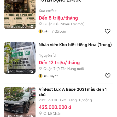
TUYỂN DỤNG 25-30k
Xua coffee
Đến 8 triệu/tháng
Quận 3
(
P. Nhiêu Lộc
mới)
43 giây trước
1
l
7
đã bán
Luân
Nhân viên Kho biết tiếng Hoa (Trung)
Nguyên Ích
Đến 12 triệu/tháng
Quận 7
(
P. Tân Hưng
mới)
1 phút trước
1
T
Tieu Tuyet
VinFast Lux A Base 2021 màu đen 1
chủ
2021
60.000 km
Xăng
Tự động
425.000.000 đ
Q. Lê Chân
1 phút trước
10