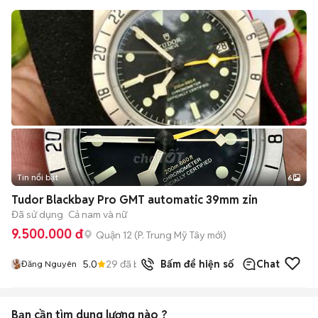
Tin nổi bật
6
+
2
Tudor Blackbay Pro GMT automatic 39mm zin
Đã sử dụng
Cả nam và nữ
9.500.000 đ
Quận 12
(
P. Trung Mỹ Tây
mới)
5.0
29
đã bán
Bấm để hiện số
Chat
Đăng Nguyên
Bạn cần tìm
dung lượng
nào ?