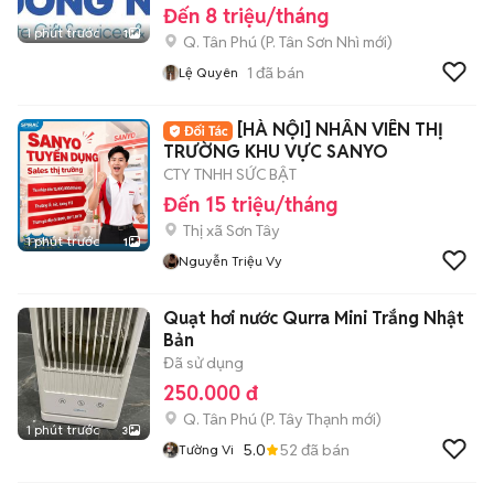
Đến 8 triệu/tháng
1 phút trước
1
Q. Tân Phú
(
P. Tân Sơn Nhì
mới)
1
đã bán
Lệ Quyên
[HÀ NỘI] NHÂN VIÊN THỊ
TRƯỜNG KHU VỰC SANYO
CTY TNHH SỨC BẬT
Đến 15 triệu/tháng
Thị xã Sơn Tây
1 phút trước
1
Nguyễn Triệu Vy
Quạt hơi nước Qurra Mini Trắng Nhật
Bản
Đã sử dụng
250.000 đ
Q. Tân Phú
(
P. Tây Thạnh
mới)
1 phút trước
3
5.0
52
đã bán
Tường Vi