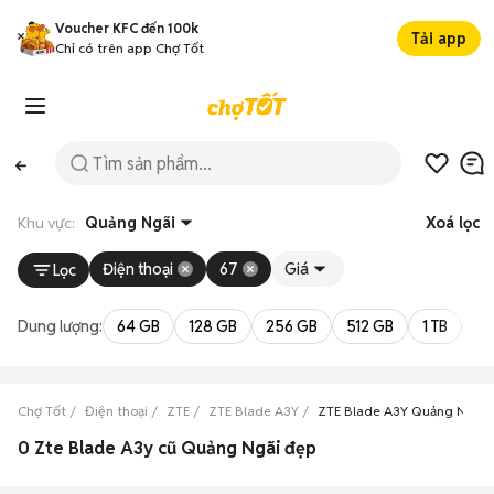
Voucher KFC đến 100k
Tải app
Chỉ có trên app Chợ Tốt
Khu vực:
Quảng Ngãi
Xoá lọc
Điện thoại
67
Giá
Lọc
Dung lượng:
64 GB
128 GB
256 GB
512 GB
1 TB
2 
Chợ Tốt
Điện thoại
ZTE
ZTE Blade A3Y
ZTE Blade A3Y Quảng Ngãi
0 Zte Blade A3y cũ Quảng Ngãi đẹp