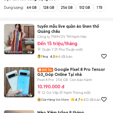
Dung lượng:
64 GB
128 GB
256 GB
512 GB
1 TB
2 
tuyển mẫu live quần áo linen thổ
Quảng châu
Công ty TNHH DV TM Hạnh Hân
Đến 15 triệu/tháng
Quận 7
(
P. Phú Thuận
mới)
1 phút trước
6
T
4.0
6
đã bán
Tăng
Google Pixel 8 Pro Tensor
G3_Góp Online Tại nhà
Pixel 8 Pro
256 GB
Còn bảo hành
10.190.000 đ
Q. Gò Vấp
(
P. Hạnh Thông
mới)
1 phút trước
6
4.7
412
đã bán
Cửa Hàng Vio Store
Mèo Xiêm trắng 9 tháng