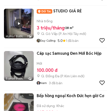
STUDIO GIÁ RẺ
Nhà trống
3 triệu/tháng
28 m²
Q. Gò Vấp
(
P. An Hội Tây
mới)
4 phút trước
7
5.0
1
đã bán
Duy Cường
Cáp sạc Samsung Đen Mới Bóc Hộp
Mới
100.000 đ
Q. Đống Đa
(
P. Kim Liên
mới)
5 phút trước
1
3
đã bán
Nam
Bếp hồng ngoại Koch Đức hẹn giờ Cơ
Đã sử dụng
Khác