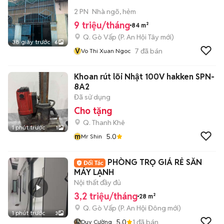
2 PN
Nhà ngõ, hẻm
9 triệu/tháng
84 m²
Q. Gò Vấp
(
P. An Hội Tây
mới)
38 giây trước
6
V
7
đã bán
Vo Thi Xuan Ngoc
Khoan rút lõi Nhật 100V hakken SPN-
8A2
Đã sử dụng
Cho tặng
Q. Thanh Khê
1 phút trước
1
m
5.0
Mr Shin
PHÒNG TRỌ GIÁ RẺ SẴN
MÁY LẠNH
Nội thất đầy đủ
3,2 triệu/tháng
28 m²
Q. Gò Vấp
(
P. An Hội Đông
mới)
1 phút trước
3
5.0
1
đã bán
Duy Cường