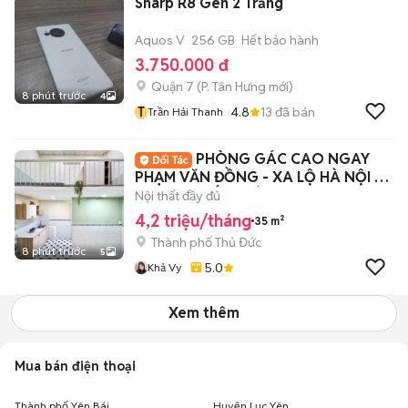
Sharp R8 Gen 2 Trắng
Aquos V
256 GB
Hết bảo hành
3.750.000 đ
Quận 7
(
P. Tân Hưng
mới)
8 phút trước
4
T
4.8
13
đã bán
Trần Hải Thanh
PHÒNG GÁC CAO NGAY
PHẠM VĂN ĐỒNG - XA LỘ HÀ NỘI -
ĐẠI HỌC KIẾN TRÚC
Nội thất đầy đủ
4,2 triệu/tháng
35 m²
Thành phố Thủ Đức
8 phút trước
5
5.0
Khả Vy
Xem thêm
Mua bán điện thoại
Thành phố Yên Bái
Huyện Lục Yên