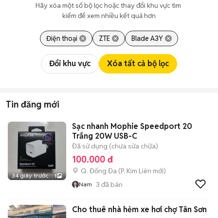
Hãy xóa một số bộ lọc hoặc thay đổi khu vực tìm 
kiếm để xem nhiều kết quả hơn
Điện thoại
ZTE
Blade A3Y
Đổi khu vực
Xóa tất cả bộ lọc
Tin đăng mới
Sạc nhanh Mophie Speedport 20
Trắng 20W USB-C
Đã sử dụng (chưa sửa chữa)
100.000 đ
Q. Đống Đa
(
P. Kim Liên
mới)
34 giây trước
1
3
đã bán
Nam
Cho thuê nhà hẻm xe hơi chợ Tân Sơn