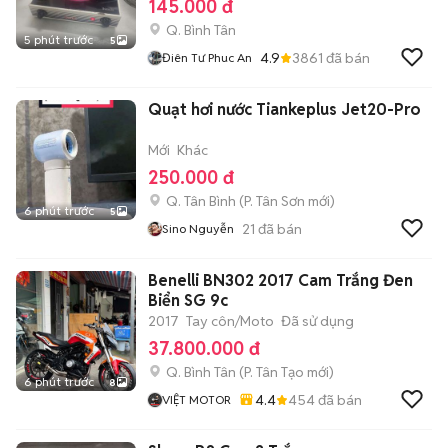
145.000 đ
Q. Bình Tân
5 phút trước
5
4.9
3861
đã bán
Điên Tư Phuc An
Quạt hơi nước Tiankeplus Jet20-Pro
Mới
Khác
250.000 đ
Q. Tân Bình
(
P. Tân Sơn
mới)
6 phút trước
5
21
đã bán
Sino Nguyễn
Benelli BN302 2017 Cam Trắng Đen
Biển SG 9c
2017
Tay côn/Moto
Đã sử dụng
37.800.000 đ
Q. Bình Tân
(
P. Tân Tạo
mới)
6 phút trước
8
4.4
454
đã bán
VIỆT MOTOR