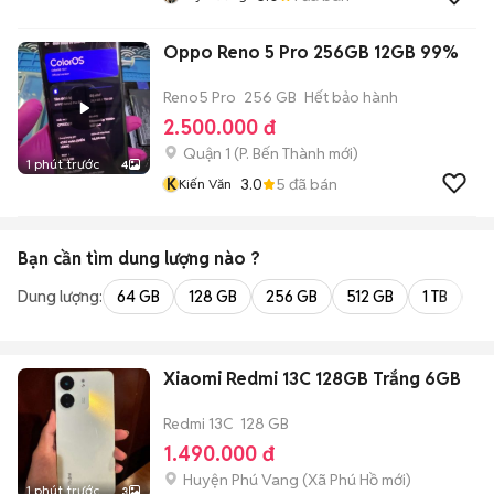
Oppo Reno 5 Pro 256GB 12GB 99%
Reno5 Pro
256 GB
Hết bảo hành
2.500.000 đ
Quận 1
(
P. Bến Thành
mới)
1 phút trước
4
K
3.0
5
đã bán
Kiến Văn
Bạn cần tìm
dung lượng
nào ?
Dung lượng:
64 GB
128 GB
256 GB
512 GB
1 TB
2 
Xiaomi Redmi 13C 128GB Trắng 6GB
Redmi 13C
128 GB
1.490.000 đ
Huyện Phú Vang
(
Xã Phú Hồ
mới)
1 phút trước
3