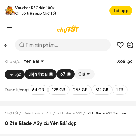
Voucher KFC đến 100k
Tải app
Chỉ có trên app Chợ Tốt
Khu vực:
Yên Bái
Xoá lọc
Điện thoại
67
Giá
Lọc
Dung lượng:
64 GB
128 GB
256 GB
512 GB
1 TB
2 
Chợ Tốt
Điện thoại
ZTE
ZTE Blade A3Y
ZTE Blade A3Y Yên Bái
0 Zte Blade A3y cũ Yên Bái đẹp