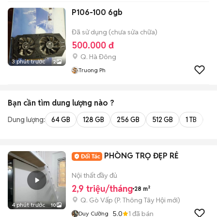
P106-100 6gb
Đã sử dụng (chưa sửa chữa)
500.000 đ
Q. Hà Đông
3 phút trước
2
Truong Ph
Bạn cần tìm
dung lượng
nào ?
Dung lượng:
64 GB
128 GB
256 GB
512 GB
1 TB
2 
PHÒNG TRỌ ĐẸP RẺ
Nội thất đầy đủ
2,9 triệu/tháng
28 m²
Q. Gò Vấp
(
P. Thông Tây Hội
mới)
4 phút trước
10
5.0
1
đã bán
Duy Cường