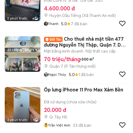
Intel Core i5
8 GB
128 GB
SSD
4.600.000 đ
Huyện Dầu Tiếng
(
Xã Thanh An
mới)
2 phút trước
6
5.0
7
đã bán
Thanh
Cho thuê nhà mặt tiền 477
đường Nguyễn Thị Thập, Quận 7. DT:
10x30m
Mặt bằng kinh doanh
Nội thất cao cấp
70 triệu/tháng
300 m²
Quận 7
(
P. Tân Hưng
mới)
3 phút trước
4
5.0
1
đã bán
Ngọc Thúy
Ốp lưng iPhone 11 Pro Max Xám Bền
Đã sử dụng (chưa sửa chữa)
20.000 đ
Q. Tây Hồ
3 phút trước
1
T
23
đã bán
Trần Việt Anh