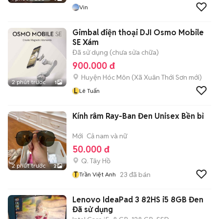
Vin
Gimbal điện thoại DJI Osmo Mobile
SE Xám
Đã sử dụng (chưa sửa chữa)
900.000 đ
Huyện Hóc Môn
(
Xã Xuân Thới Sơn
mới)
2 phút trước
1
L
Lê Tuấn
Kính râm Ray-Ban Đen Unisex Bền bỉ
Mới
Cả nam và nữ
50.000 đ
Q. Tây Hồ
2 phút trước
2
T
23
đã bán
Trần Việt Anh
Lenovo IdeaPad 3 82HS i5 8GB Đen
Đã sử dụng