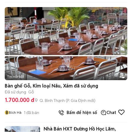
Tin nổi bật
4
Bàn ghế Gỗ, Kim loại Nâu, Xám đã sử dụng
Đã sử dụng
Gỗ
1.700.000 đ
Q. Bình Thạnh
(
P. Gia Định
mới)
B
1
đã bán
Bấm để hiện số
Chat
Bích Hà
Nhà Bán HXT Đường Hồ Học Lãm,