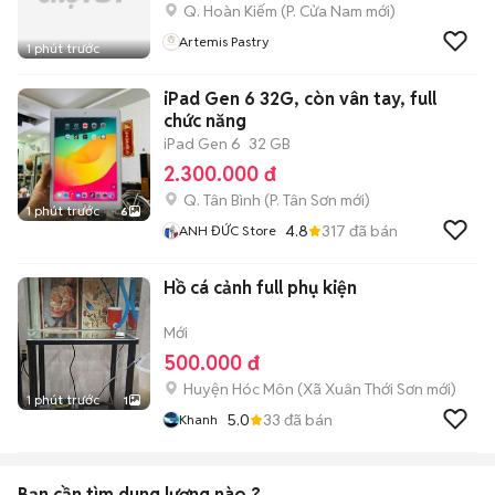
Q. Hoàn Kiếm
(
P. Cửa Nam
mới)
Artemis Pastry
1 phút trước
iPad Gen 6 32G, còn vân tay, full
chức năng
iPad Gen 6
32 GB
2.300.000 đ
Q. Tân Bình
(
P. Tân Sơn
mới)
1 phút trước
6
4.8
317
đã bán
ANH ĐỨC Store
Hồ cá cảnh full phụ kiện
Mới
500.000 đ
Huyện Hóc Môn
(
Xã Xuân Thới Sơn
mới)
1 phút trước
1
5.0
33
đã bán
Khanh
Bạn cần tìm
dung lượng
nào ?