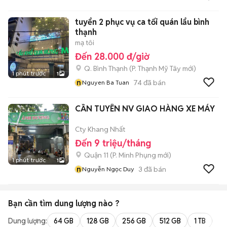
tuyển 2 phục vụ ca tối quán lẩu bình
thạnh
mạ tôi
Đến 28.000 đ/giờ
Q. Bình Thạnh
(
P. Thạnh Mỹ Tây
mới)
1 phút trước
1
n
74
đã bán
Nguyen Ba Tuan
CẦN TUYÊN NV GIAO HÀNG XE MÁY
Cty Khang Nhất
Đến 9 triệu/tháng
Quận 11
(
P. Minh Phụng
mới)
1 phút trước
1
n
3
đã bán
Nguyễn Ngọc Duy
Bạn cần tìm
dung lượng
nào ?
Dung lượng:
64 GB
128 GB
256 GB
512 GB
1 TB
2 