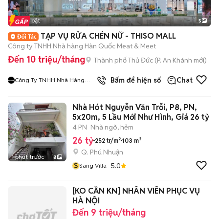
Tin nổi bật
5
TẠP VỤ RỬA CHÉN NỮ - THISO MALL
Công ty TNHH Nhà hàng Hàn Quốc Meat & Meet
Đến 10 triệu/tháng
Thành phố Thủ Đức
(
P. An Khánh
mới)
9
đã bán
Bấm để hiện số
Chat
Công Ty TNHH Nhà Hàng
Hàn Quốc Meat And Meet
Nhà Hót Nguyễn Văn Trỗi, P8, PN,
5x20m, 5 Lầu Mới Như Hình, Giá 26 tỷ
4 PN
Nhà ngõ, hẻm
26 tỷ
252 tr/m²
103 m²
Q. Phú Nhuận
1 phút trước
8
S
5.0
Sang Villa
[KO CẦN KN] NHÂN VIÊN PHỤC VỤ
HÀ NỘI
Đến 9 triệu/tháng