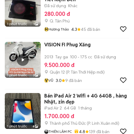
Đã sử dụng
Khác
280.000 đ
Q. Tân Phú
1 phút trước
1
H
4.3
45
đã bán
Hương Thảo
VISION FI Phug Xăng
2013
Tay ga
100 - 175 cc
Đã sử dụng
9.500.000 đ
Quận 12
(
P. Tân Thới Hiệp
mới)
1 phút trước
3
V
3.0
9
đã bán
VŨ
Bán iPad Air 2 Wifi + 4G 64GB , hàng
Nhật, zin đẹp
iPad Air 2
64 GB
1 tháng
1.700.000 đ
Thành phố Thủ Đức
(
P. Linh Xuân
mới)
1 phút trước
6
4.8
139
đã bán
THIÊN LÂM PC