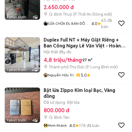
2.650.000 đ
Q. Bình Thuỷ
(
P. Thới An Đông
mới)
1 phút trước
3
65
đã
4.0
SỬA CHỮA ĐL BÁN ĐỒ
bán
ĐỊỆN MÁY ĐẢ QUA SỬ
DỤNG
Duplex Full NT + Máy Giặt Riêng +
Ban Công Ngay Lê Văn Việt - Hoàng
Hữ
Nội thất đầy đủ
4,8 triệu/tháng
27 m²
Thành phố Thủ Đức
(
P. Long Bình
mới)
1 phút trước
6
5.0
Nguyễn Hữu Trí
Bật lửa Zippo Kim loại Bạc, Vàng
đồng
Đã sử dụng
Bật lửa
800.000 đ
Q. Bình Tân
1 phút trước
4
M
4.0
178
đã bán
Minh Khánh