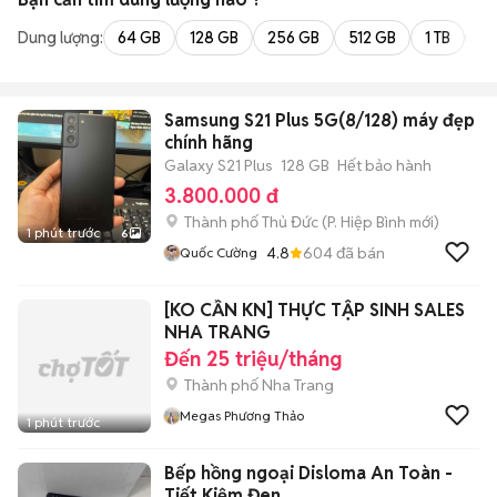
Dung lượng:
64 GB
128 GB
256 GB
512 GB
1 TB
2 
Samsung S21 Plus 5G(8/128) máy đẹp
chính hãng
Galaxy S21 Plus
128 GB
Hết bảo hành
3.800.000 đ
Thành phố Thủ Đức
(
P. Hiệp Bình
mới)
1 phút trước
6
4.8
604
đã bán
Quốc Cường
[KO CẦN KN] THỰC TẬP SINH SALES
NHA TRANG
Đến 25 triệu/tháng
Thành phố Nha Trang
Megas Phương Thảo
1 phút trước
Bếp hồng ngoại Disloma An Toàn -
Tiết Kiệm Đen