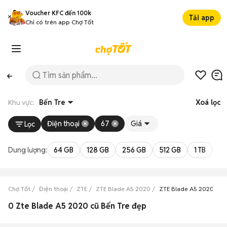
Voucher KFC đến 100k
Tải app
Chỉ có trên app Chợ Tốt
Khu vực:
Bến Tre
Xoá lọc
Điện thoại
67
Giá
Lọc
Dung lượng:
64 GB
128 GB
256 GB
512 GB
1 TB
2 
Chợ Tốt
Điện thoại
ZTE
ZTE Blade A5 2020
ZTE Blade A5 2020 Bến
0 Zte Blade A5 2020 cũ Bến Tre đẹp