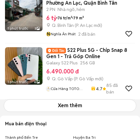
Phường An Lạc, Quận Bình Tân
2 PN
Nhà ngõ, hẻm
6 tỷ
76 tr/m²
79 m²
Q. Bình Tân
(
P. An Lạc
mới)
1 phút trước
3
N
2
đã bán
Nghĩa Ân Phát
S22 Plus 5G - Chip Snap 8
Gen 1 - Trả Góp Online
Galaxy S22 Plus
256 GB
6.490.000 đ
Q. Gò Vấp
(
P. Gò Vấp
mới)
1 phút trước
6
85
đã
4.7
Cửa Hàng TOTO
bán
MOBILE
Xem thêm
Mua bán điện thoại
Thành phố Bến Tre
Huyện Ba Tri