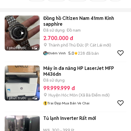
Đồng hồ Citizen Nam 41mm Kính
sapphire
Đã sử dụng
Đồ nam
2.700.000 đ
Thành phố Thủ Đức
(
P. Cát Lái
mới)
1 phút trước
6
5.0
228
đã bán
Khiêm Vinh
Máy in đa năng HP LaserJet MFP
M436dn
Đã sử dụng
99.999.999 đ
Huyện Hóc Môn
(
Xã Bà Điểm
mới)
1 phút trước
4
t
Trai Đẹp Mua Bán Ve Chai
Tủ lạnh Inverter Rất mới
Mới
300 - 399 lít