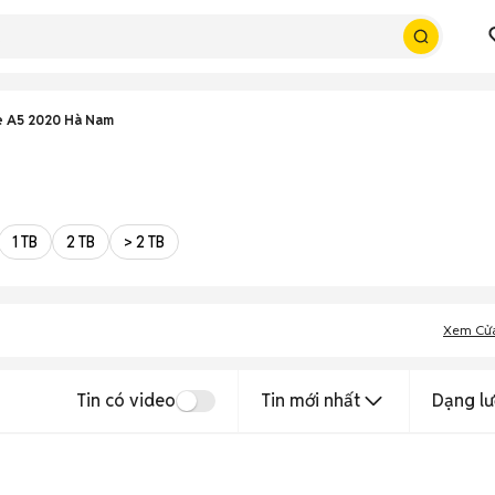
e A5 2020 Hà Nam
1 TB
2 TB
> 2 TB
Xem Cử
Tin có video
Tin mới nhất
Dạng lư