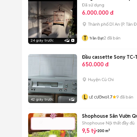
Đã sử dụng
6.000.000 đ
Thành phố Dĩ An
(
P. Tân 
T
2
đã bán
Trần Đạt
24 giây trước
4
Đầu cassette Sony TC-
650.000 đ
Huyện Củ Chi
L
1.7
9
đã bán
LÊ CƯỜNG
42 giây trước
6
Shophouse Sân Vườn Qu
Shophouse
Nội thất đầy đủ
9,5 tỷ
200 m²