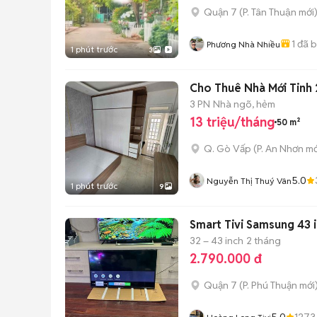
Quận 7
(
P. Tân Thuận
mới
1
đã 
Phương Nhà Nhiều
1 phút trước
3
Cho Thuê Nhà Mới Tinh 
3 PN
Nhà ngõ, hẻm
13 triệu/tháng
50 m²
Q. Gò Vấp
(
P. An Nhơn
mớ
5.0
Nguyễn Thị Thuý Vân
1 phút trước
9
Smart Tivi Samsung 43 
32 – 43 inch
2 tháng
2.790.000 đ
Quận 7
(
P. Phú Thuận
mới
5.0
1273