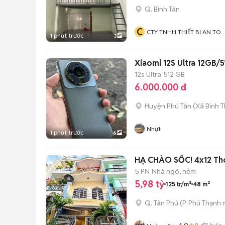
Q. Bình Tân
C
CTY TNHH THIẾT BỊ AN TO
1 phút trước
3
BẢO HỘ Á CHÂU
Xiaomi 12S Ultra 12GB/
12s Ultra
512 GB
6.000.000 đ
Huyện Phú Tân
(
Xã Bình 
Nhựt
1 phút trước
6
HẠ CHÀO SỐC! 4x12 Thoạ
5 PN
Nhà ngõ, hẻm
5,98 tỷ
125 tr/m²
48 m²
Q. Tân Phú
(
P. Phú Thạnh
m