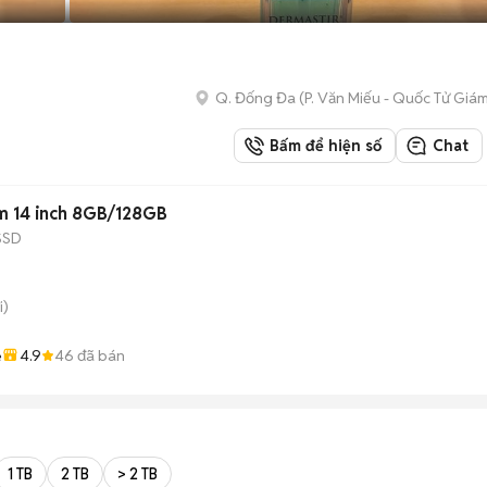
Q. Đống Đa
(
P. Văn Miếu - Quốc Tử Giá
Bấm để hiện số
Chat
 14 inch 8GB/128GB
SSD
i)
4.9
46
đã bán
ẻ
1 TB
2 TB
> 2 TB