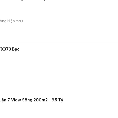
Đông Hiệp
mới)
TX373 Bạc
ận 7 View Sông 200m2 - 9.5 Tỷ