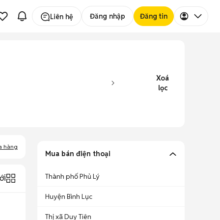
Đăng nhập
Đăng tin
Liên hệ
Xoá
lọc
a hàng
Mua bán điện thoại
Thành phố Phủ Lý
ới
Huyện Bình Lục
Thị xã Duy Tiên