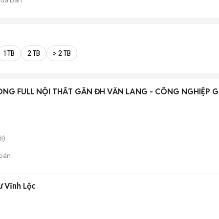
1 TB
2 TB
> 2 TB
NG FULL NỘI THẤT GẦN ĐH VĂN LANG - CÔNG NGHIỆP 
i)
bán
ư Vĩnh Lộc