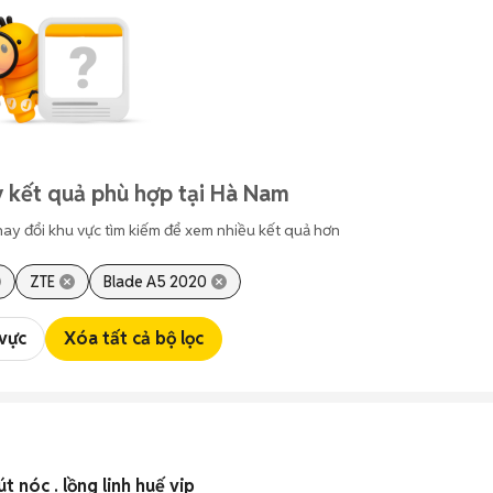
 kết quả phù hợp tại Hà Nam
hay đổi khu vực tìm kiếm để xem nhiều kết quả hơn
ZTE
Blade A5 2020
 vực
Xóa tất cả bộ lọc
t nóc . lồng linh huế vip