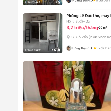
4.0
8
đã bán
Hoàng Sơn
1 phút trước
8
Phòng Lê Đức thọ, máy l
Nội thất đầy đủ
3,2 triệu/tháng
20 m²
Q. Gò Vấp
(
P. An Nhơn
mớ
5.0
15
đã bá
Hùng Phạm
1 phút trước
5