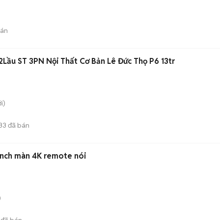
)
bán
2Lầu ST 3PN Nội Thất Cơ Bản Lê Đức Thọ P6 13tr
i)
33
đã bán
inch màn 4K remote nói
)
đã bán