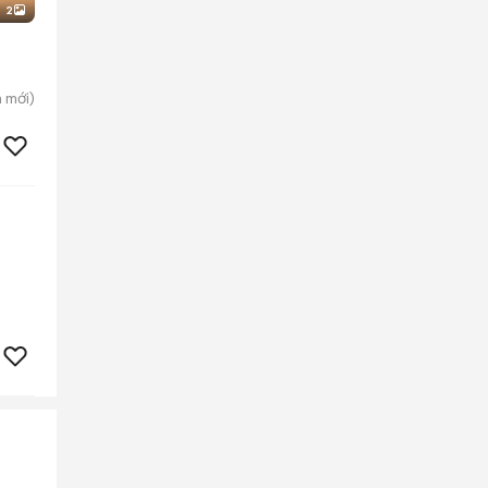
2
m
mới)