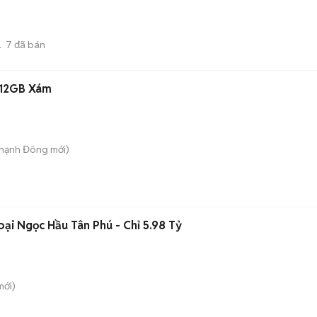
7
đã bán
ÀN
512GB Xám
Thạnh Đông
mới)
i Ngọc Hầu Tân Phú - Chỉ 5.98 Tỷ
ới)