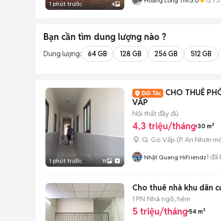
Hoàng Long Tivi
1 phút trước
4
Bạn cần tìm
dung lượng
nào ?
Dung lượng:
64 GB
128 GB
256 GB
512 GB
CHO THUÊ PHÒ
VẤP
Nội thất đầy đủ
4,3 triệu/tháng
30 m²
Q. Gò Vấp
(
P. An Nhơn
mớ
1
đã 
Nhật Quang HiFriendz
1 phút trước
11
Cho thuê nhà khu dân c
1 PN
Nhà ngõ, hẻm
5 triệu/tháng
54 m²