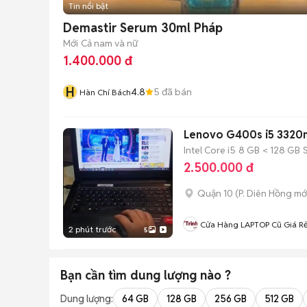
Tin nổi bật
Demastir Serum 30ml Pháp
Mới
Cả nam và nữ
1.400.000 đ
H
4.8
5
đã bán
Hàn Chí Bách
Lenovo G400s i5 3320m
Intel Core i5
8 GB
< 128 GB
2.500.000 đ
Quận 10
(
P. Diên Hồng
mớ
Cửa Hàng LAPTOP Cũ Giá R
2 phút trước
5
Bạn cần tìm
dung lượng
nào ?
Dung lượng:
64 GB
128 GB
256 GB
512 GB