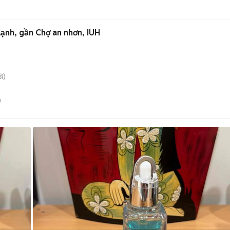
ạnh, gần Chợ an nhơn, IUH
i)
n