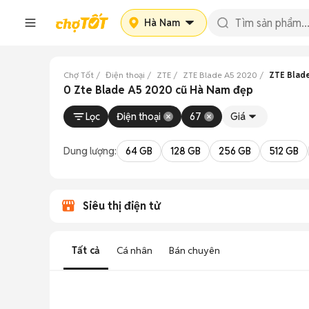
Hà Nam
Chợ Tốt
Điện thoại
ZTE
ZTE Blade A5 2020
ZTE Blad
0 Zte Blade A5 2020 cũ Hà Nam đẹp
Lọc
Điện thoại
67
Giá
Dung lượng:
64 GB
128 GB
256 GB
512 GB
Siêu thị điện tử
Tất cả
Cá nhân
Bán chuyên