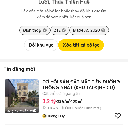
Lưới, Thừa Thiên Huế
Hãy xóa một số bộ lọc hoặc thay đổi khu vực tìm 
kiếm để xem nhiều kết quả hơn
Điện thoại
ZTE
Blade A5 2020
Đổi khu vực
Xóa tất cả bộ lọc
Tin đăng mới
CƠ HỘI BÁN ĐẤT MẶT TIỀN ĐƯỜNG
THỐNG NHẤT (KHU TÁI ĐỊNH CƯ)
Đất thổ cư
Ngang 5 m
3,2 tỷ
32 tr/m²
100 m²
Xã An Hải
(
Xã Phước Dinh
mới)
37 giây trước
12
Q
Quang Huy