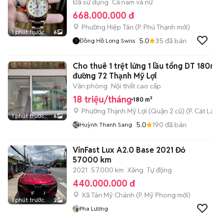
Đã sử dụng
Cả nam và nữ
668.000.000 đ
Phường Hiệp Tân
(
P. Phú Thạnh
mới)
1 phút trước
6
5.0
35
đã bán
Đồng Hồ Long Swiss
Cho thuê 1 trệt lửng 1 lầu tổng DT 180m
đường 72 Thạnh Mỹ Lợi
Văn phòng
Nội thất cao cấp
18 triệu/tháng
180 m²
Phường Thạnh Mỹ Lợi (Quận 2 cũ)
(
P. Cát Lái
m
1 phút trước
6
5.0
190
đã bán
Huỳnh Thanh Sang
VinFast Lux A2.0 Base 2021 Đỏ
57000 km
2021
57.000 km
Xăng
Tự động
440.000.000 đ
Xã Tân Mỹ Chánh
(
P. Mỹ Phong
mới)
1 phút trước
2
Pha Lương