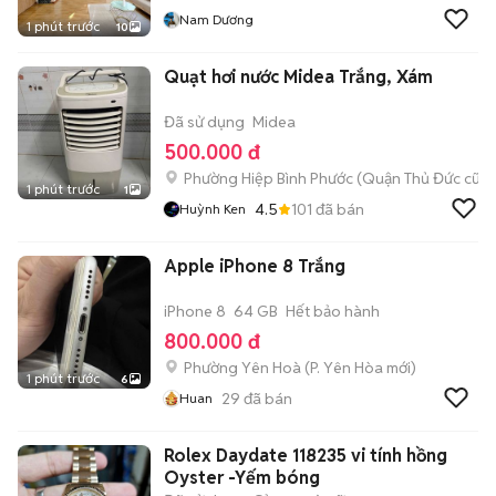
Nam Dương
1 phút trước
10
Quạt hơi nước Midea Trắng, Xám
Đã sử dụng
Midea
500.000 đ
Phường Hiệp Bình Phước (Quận Thủ Đức cũ)
1 phút trước
1
4.5
101
đã bán
Huỳnh Ken
Apple iPhone 8 Trắng
iPhone 8
64 GB
Hết bảo hành
800.000 đ
Phường Yên Hoà
(
P. Yên Hòa
mới)
1 phút trước
6
29
đã bán
Huan
Rolex Daydate 118235 vi tính hồng
Oyster -Yếm bóng