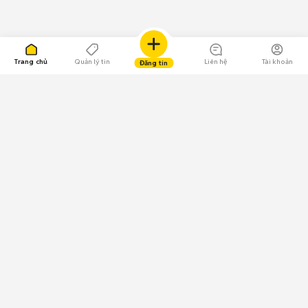
Trang chủ
Quản lý tin
Liên hệ
Tài khoản
Đăng tin
109.000 Bình chọn
Tải ứng dụng Chợ Tốt
Về Chợ Tốt
Quy chế sàn
Chính sách bảo mật
Giải quyết tranh chấp
CÔNG TY TNHH CHỢ TỐT - Người đại diện theo pháp luật:
Nguyễn Trọng Tấn; GPDKKD: 0312120782 do Sở KH & ĐT TP.HCM cấp ngày
11/01/2013;
GPMXH: 185/GP-BTTTT do Bộ Thông tin và Truyền thông