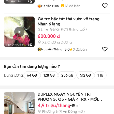
Tin ưu tiên
8
16
đã bán
Hà Văn Hinh
Gà tre bắc tút thả vườn vỡ trạng
Nhạn 6 lạng
Gà Tre
Gà lớn (từ 3 tháng tuổi)
600.000 đ
Xã Chương Dương
1 phút trước
3
N
5.0
3
đã bán
Nguyễn Thắng
Bạn cần tìm
dung lượng
nào ?
Dung lượng:
64 GB
128 GB
256 GB
512 GB
1 TB
2 
DUPLEX NGAY NGUYỄN TRI
PHƯƠNG, Q5 - GIÁ 4TRX - MỚI
RỘNG FULL NỘI THẤT
4,9 triệu/tháng
45 m²
Phường 8
(
P. An Đông
mới)