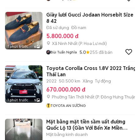
Giày lười Gucci Jodaan Horsebit Size
8 42
Đã sử dụng
Đồ nam
5.800.000 đ
Xã Ninh Nhất
(
P. Hoa Lư
mới)
1 phút trước
6
5.0
255
đã bán
Bùi Tuấn Nghĩa
Toyota Corolla Cross 1.8V 2022 Trắng
Thái Lan
2022
50.500 km
Xăng
Tự động
670.000.000 đ
Phường Tân Thới Nhất
(
P. Đông Hưng Thuận
m
1 phút trước
5
T
TOYOTA AN SƯƠNG
Mặt bằng mặt tiền sầm uất đường
Quốc Lộ 13 (Gần Với Bến Xe Miền
Đông)
Mặt bằng kinh doanh