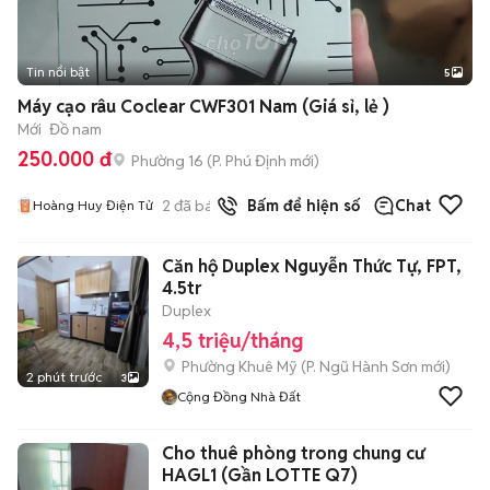
Tin nổi bật
5
Máy cạo râu Coclear CWF301 Nam (Giá sỉ, lẻ )
Mới
Đồ nam
250.000 đ
Phường 16
(
P. Phú Định
mới)
2
đã bán
Bấm để hiện số
Chat
Hoàng Huy Điện Tử
Căn hộ Duplex Nguyễn Thức Tự, FPT,
4.5tr
Duplex
4,5 triệu/tháng
Phường Khuê Mỹ
(
P. Ngũ Hành Sơn
mới)
2 phút trước
3
Cộng Đồng Nhà Đất
Cho thuê phòng trong chung cư
HAGL1 (Gần LOTTE Q7)