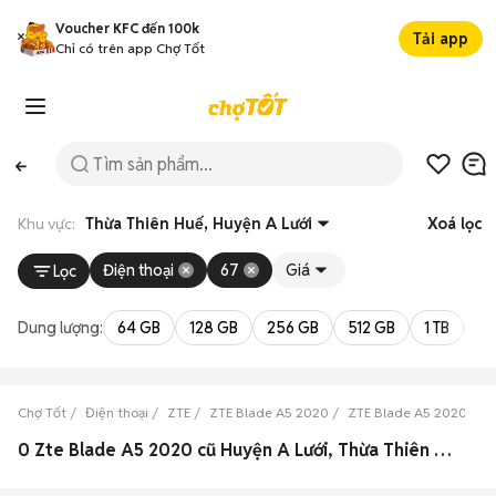
Voucher KFC đến 100k
Tải app
Chỉ có trên app Chợ Tốt
Khu vực:
Thừa Thiên Huế, Huyện A Lưới
Xoá lọc
Điện thoại
67
Giá
Lọc
Dung lượng:
64 GB
128 GB
256 GB
512 GB
1 TB
2 
Chợ Tốt
Điện thoại
ZTE
ZTE Blade A5 2020
ZTE Blade A5 2020 Thừ
0 Zte Blade A5 2020 cũ Huyện A Lưới, Thừa Thiên Huế đẹp