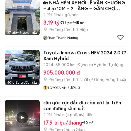
🏡 NHÀ HẺM XE HƠI LÊ VĂN KHƯƠNG
– 4.5x10M – 2 TẦNG – GẦN CHỢ
THIẾC – 3.
2 PN
Nhà ngõ, hẻm
3,19 tỷ
71 tr/m²
45 m²
Phường Tân Thới Hiệp
37 giây trước
11
Phan Thanh Hướng
Toyota Innova Cross HEV 2024 2.0 CVT
Xám Hybrid
2024
55.000 km
Động cơ Hybrid
Tự động
905.000.000 đ
Phường Tân Thới Nhất
(
P. Đông Hưng Thuận
m
40 giây trước
5
T
TOYOTA AN SƯƠNG
căn góc cực đắc địa còn xót lại trên
con đường sầm uất
2 PN
Nhà mặt phố, mặt tiền
17,9 triệu/tháng
90 m²
Phường Thuận Giao