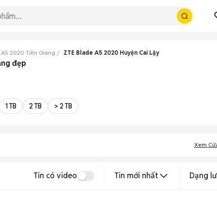
 A5 2020 Tiền Giang
ZTE Blade A5 2020 Huyện Cai Lậy
ang đẹp
1 TB
2 TB
> 2 TB
Xem Cử
Tin có video
Tin mới nhất
Dạng lư