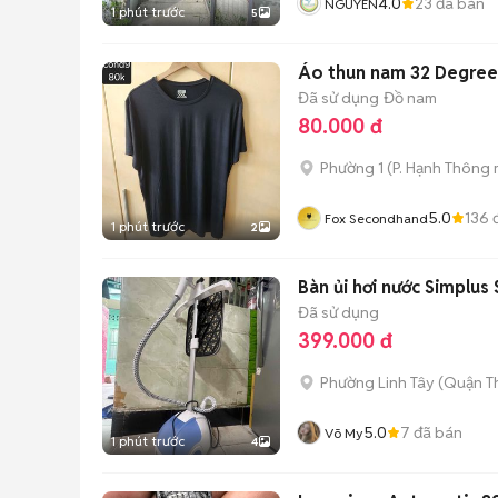
4.0
23
đã bán
NGUYÊN
1 phút trước
5
Áo thun nam 32 Degree
Đã sử dụng
Đồ nam
80.000 đ
Phường 1
(
P. Hạnh Thông
5.0
136
đ
Fox Secondhand
1 phút trước
2
Bàn ủi hơi nước Simplu
Đã sử dụng
399.000 đ
Phường Linh Tây (Quận T
5.0
7
đã bán
Võ My
1 phút trước
4