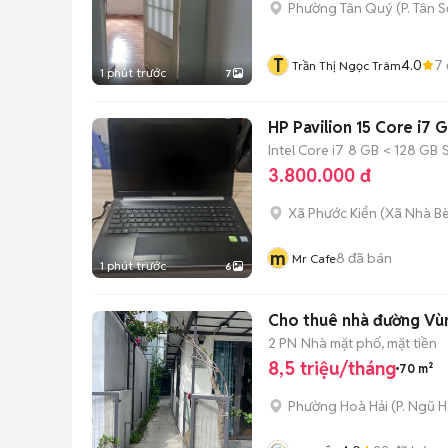
Phường Tân Quý
(
P. Tân 
T
4.0
7
Trần Thị Ngọc Trâm
1 phút trước
7
HP Pavilion 15 Core i7
Intel Core i7
8 GB
< 128 GB
3.800.000 đ
Xã Phước Kiển
(
Xã Nhà B
m
8
đã bán
Mr Cafe
1 phút trước
6
Cho thuê nhà đường Vùn
2 PN
Nhà mặt phố, mặt tiền
8,5 triệu/tháng
70 m²
Phường Hoà Hải
(
P. Ngũ 