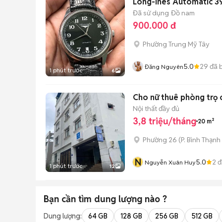
Long-ines Automatic 
Đã sử dụng
Đồ nam
900.000 đ
Phường Trung Mỹ Tây
5.0
29
đã 
Đăng Nguyên
1 phút trước
6
Cho nữ thuê phòng trọ c
Nội thất đầy đủ
3,8 triệu/tháng
20 m²
Phường 26
(
P. Bình Thạnh
N
5.0
2
đ
Nguyễn Xuân Huy
1 phút trước
12
Bạn cần tìm
dung lượng
nào ?
Dung lượng:
64 GB
128 GB
256 GB
512 GB