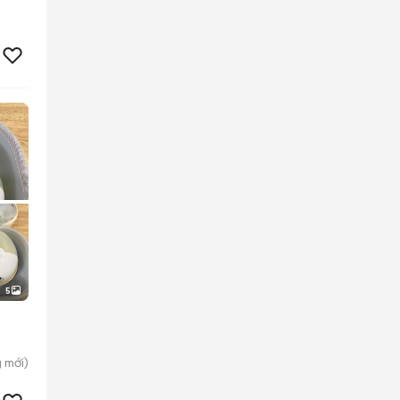
5
g
mới)