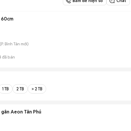
Bấm để hiện số
Chat
x 60cm
(
P. Bình Tân
mới)
4
đã bán
1 TB
2 TB
> 2 TB
rẻ gân Aeon Tân Phú