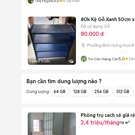
3.0
6
đã bán
Thọ Huỳnh
80k Kệ Gỗ Xanh 50cm 
Đã sử dụng
Gỗ
80.000 đ
Phường Bình Hưng Hoà B
5.0
34
Tin Còn Hàng Còn
1 phút trước
3
Bạn cần tìm
dung lượng
nào ?
Dung lượng:
64 GB
128 GB
256 GB
512 GB
Phòng trọ sach sẽ giá 
2,4 triệu/tháng
16 m²