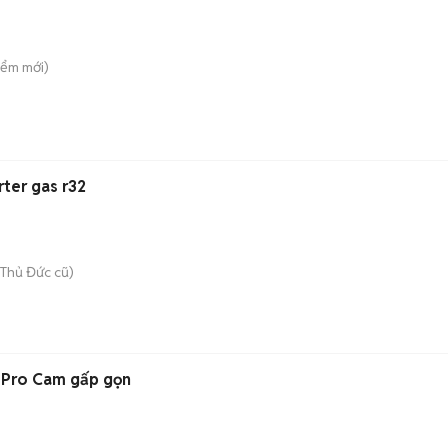
iểm
mới)
rter gas r32
Thủ Đức cũ)
n
2 Pro Cam gấp gọn