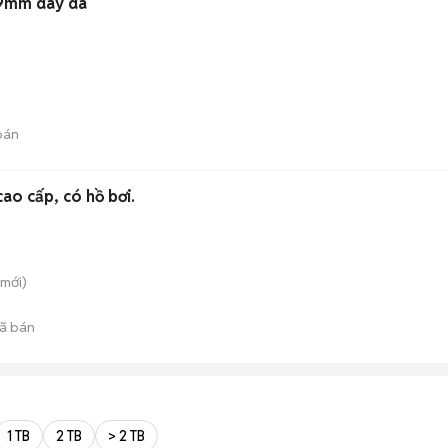
39mm dây da
bán
ao cấp, có hồ bơi.
mới)
ã bán
1 TB
2 TB
> 2 TB