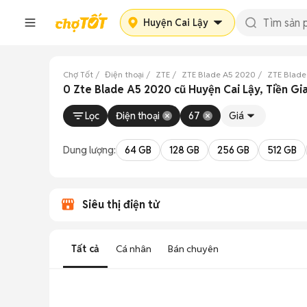
Huyện Cai Lậy
Chợ Tốt
Điện thoại
ZTE
ZTE Blade A5 2020
ZTE Blade
0 Zte Blade A5 2020 cũ Huyện Cai Lậy, Tiền Gi
Lọc
Điện thoại
67
Giá
Dung lượng:
64 GB
128 GB
256 GB
512 GB
Siêu thị điện tử
Tất cả
Cá nhân
Bán chuyên