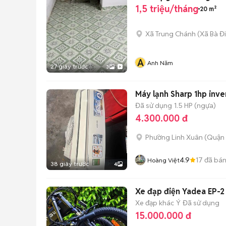
1,5 triệu/tháng
20 m²
Xã Trung Chánh
(
Xã Bà Đ
A
Anh Năm
27 giây trước
3
Máy lạnh Sharp 1hp inve
Đã sử dụng
1.5 HP (ngựa)
4.300.000 đ
Phường Linh Xuân (Quận 
4.9
17
đã bá
Hoàng Việt
38 giây trước
4
Xe đạp điện Yadea EP-
Xe đạp khác
Ý
Đã sử dụng
15.000.000 đ