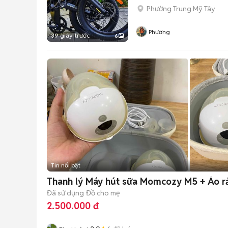
Phường Trung Mỹ Tây
Phương
39 giây trước
6
Tin nổi bật
Thanh lý Máy hút sữa Momcozy M5 + Áo r
Đã sử dụng
Đồ cho mẹ
2.500.000 đ