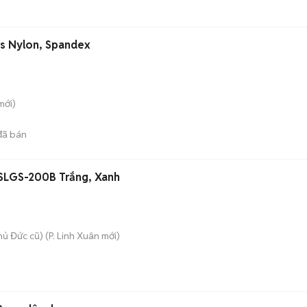
s Nylon, Spandex
mới)
ã bán
s SLGS-200B Trắng, Xanh
hủ Đức cũ)
(
P. Linh Xuân
mới)