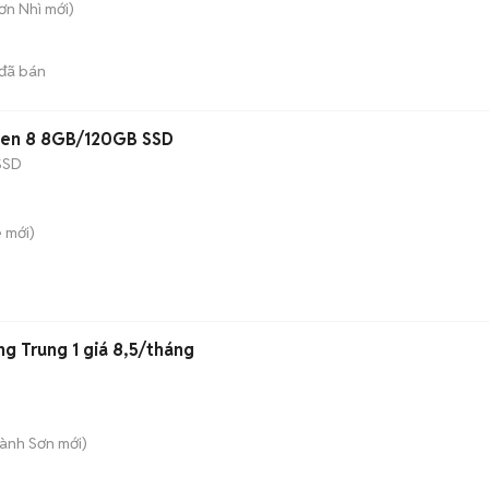
Sơn Nhì
mới)
đã bán
 Gen 8 8GB/120GB SSD
SSD
è
mới)
g Trung 1 giá 8,5/tháng
Hành Sơn
mới)