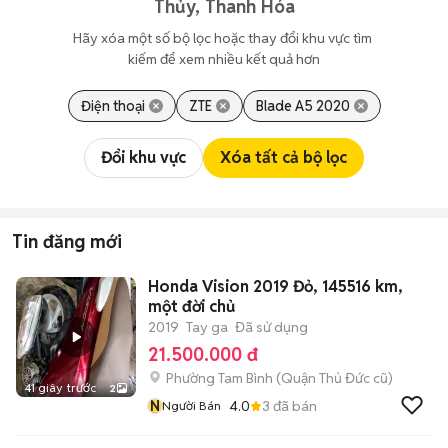
Thủy, Thanh Hóa
Hãy xóa một số bộ lọc hoặc thay đổi khu vực tìm 
kiếm để xem nhiều kết quả hơn
Điện thoại
ZTE
Blade A5 2020
Đổi khu vực
Xóa tất cả bộ lọc
Tin đăng mới
Honda Vision 2019 Đỏ, 145516 km,
một đời chủ
2019
Tay ga
Đã sử dụng
21.500.000 đ
Phường Tam Bình (Quận Thủ Đức cũ)
41 giây trước
2
N
4.0
3
đã bán
Người Bán