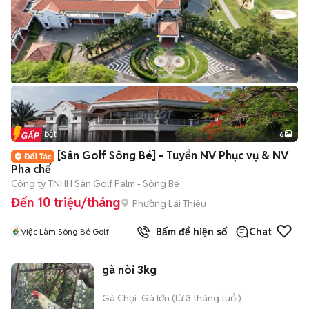
Tin nổi bật
6
+
2
[Sân Golf Sông Bé] - Tuyển NV Phục vụ & NV
Pha chế
Công ty TNHH Sân Golf Palm - Sông Bé
Đến 10 triệu/tháng
Phường Lái Thiêu
Bấm để hiện số
Chat
Việc Làm Sông Bé Golf
gà nòi 3kg
Gà Chọi
Gà lớn (từ 3 tháng tuổi)