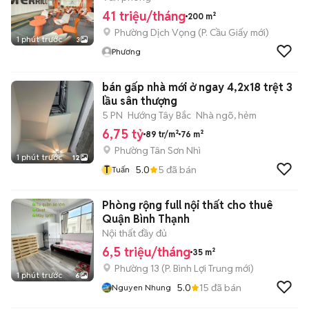
41 triệu/tháng
200 m²
Phường Dịch Vọng
(
P. Cầu Giấy
mới)
1 phút trước
3
Phương
bán gấp nhà mới ở ngay 4,2x18 trệt 3
lầu sân thượng
5 PN
Hướng Tây Bắc
Nhà ngõ, hẻm
6,75 tỷ
89 tr/m²
76 m²
Phường Tân Sơn Nhì
1 phút trước
12
T
5.0
5
đã bán
Tuấn
Phòng rộng full nội thất cho thuê
Quận Bình Thạnh
Nội thất đầy đủ
6,5 triệu/tháng
35 m²
Phường 13
(
P. Bình Lợi Trung
mới)
1 phút trước
6
5.0
15
đã bán
Nguyen Nhung