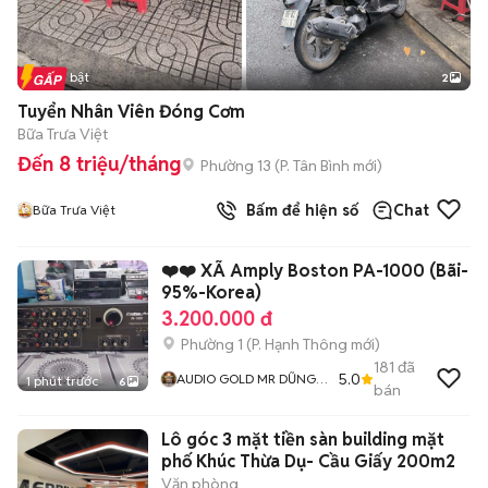
Tin nổi bật
2
Tuyển Nhân Viên Đóng Cơm
Bữa Trưa Việt
Đến 8 triệu/tháng
Phường 13
(
P. Tân Bình
mới)
Bấm để hiện số
Chat
Bữa Trưa Việt
❤️❤️ XÃ Amply Boston PA-1000 (Bãi-
95%-Korea)
3.200.000 đ
Phường 1
(
P. Hạnh Thông
mới)
181
đã
5.0
AUDIO GOLD MR DŨNG
1 phút trước
6
bán
GÒ VẤP
Lô góc 3 mặt tiền sàn building mặt
phố Khúc Thừa Dụ- Cầu Giấy 200m2
Văn phòng