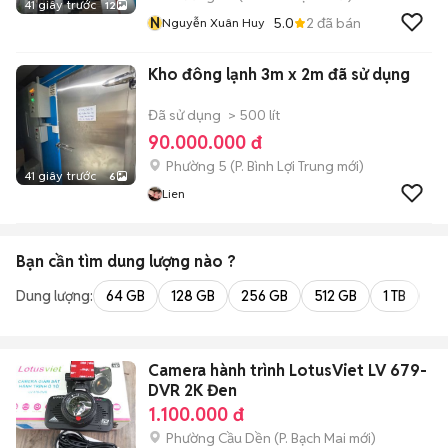
41 giây trước
12
N
5.0
2
đã bán
Nguyễn Xuân Huy
Kho đông lạnh 3m x 2m đã sử dụng
Đã sử dụng
> 500 lít
90.000.000 đ
Phường 5
(
P. Bình Lợi Trung
mới)
41 giây trước
6
Lien
Bạn cần tìm
dung lượng
nào ?
Dung lượng:
64 GB
128 GB
256 GB
512 GB
1 TB
2 
Camera hành trình LotusViet LV 679-
DVR 2K Đen
1.100.000 đ
Phường Cầu Dền
(
P. Bạch Mai
mới)