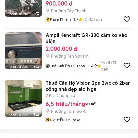
900.000 đ
Phường Tây Thạnh
1 phút trước
1
P
1.7
20
đã bán
Phạm Khiêm
Ampli Kencraft GR-330 cắm ko vào
điện
2.000.000 đ
Phường Tân Sơn Nhì
1874
đã
4.9
Thế Giới Đồ Cũ Thanh
1 phút trước
6
bán
Lý
Thuê Căn Hộ Vision 2pn 2wc có 2ban
công nhà đẹp alo Nga
2 PN
Chung cư
6,5 triệu/tháng
61 m²
Phường Tân Tạo A
1 phút trước
5
N
NGUYỄN THỊ NGA