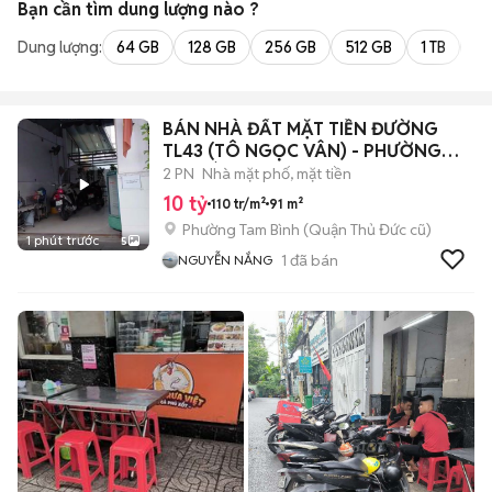
Bạn cần tìm
dung lượng
nào ?
Dung lượng:
64 GB
128 GB
256 GB
512 GB
1 TB
2 
BÁN NHÀ ĐẤT MẶT TIỀN ĐƯỜNG
TL43 (TÔ NGỌC VÂN) - PHƯỜNG
TAM BÌNH-TPHCM
2 PN
Nhà mặt phố, mặt tiền
10 tỷ
110 tr/m²
91 m²
Phường Tam Bình (Quận Thủ Đức cũ)
1 phút trước
5
1
đã bán
NGUYỄN NẮNG