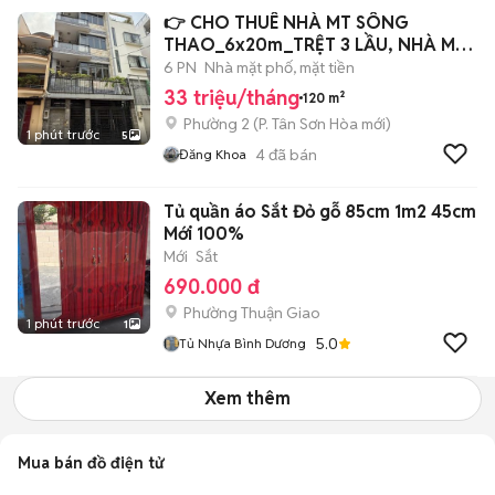
👉 CHO THUÊ NHÀ MT SÔNG
THAO_6x20m_TRỆT 3 LẦU, NHÀ MỚI
ĐẸP.
6 PN
Nhà mặt phố, mặt tiền
33 triệu/tháng
120 m²
Phường 2
(
P. Tân Sơn Hòa
mới)
1 phút trước
5
4
đã bán
Đăng Khoa
Tủ quần áo Sắt Đỏ gỗ 85cm 1m2 45cm
Mới 100%
Mới
Sắt
690.000 đ
Phường Thuận Giao
1 phút trước
1
5.0
Tủ Nhựa Bình Dương
Xem thêm
Mua bán đồ điện tử