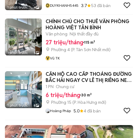
D
3.7
53
đã bán
DUYKHANH5445
1 phút trước
4
CHÍNH CHỦ CHO THUÊ VĂN PHÒNG
HOÀNG VIỆT TÂN BÌNH
Văn phòng
Nội thất đầy đủ
27 triệu/tháng
115 m²
Phường 4
(
P. Tân Sơn Nhất
mới)
1 phút trước
5
V
Vũ TK
CĂN HỘ CAO CẤP THOÁNG ĐƯỜNG
BẮC HẢI NGAY CV LÊ THỊ RIÊNG NEW
6 TRIỆU
1 PN
Chung cư
6 triệu/tháng
30 m²
Phường 15
(
P. Hòa Hưng
mới)
1 phút trước
5
5.0
4
đã bán
Hoàng Pháp