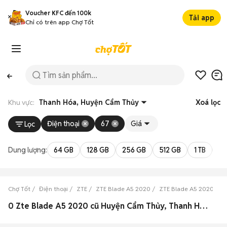
Voucher KFC đến 100k
Tải app
Chỉ có trên app Chợ Tốt
Khu vực:
Thanh Hóa, Huyện Cẩm Thủy
Xoá lọc
Điện thoại
67
Giá
Lọc
Dung lượng:
64 GB
128 GB
256 GB
512 GB
1 TB
2 
Chợ Tốt
Điện thoại
ZTE
ZTE Blade A5 2020
ZTE Blade A5 2020 Tha
0 Zte Blade A5 2020 cũ Huyện Cẩm Thủy, Thanh Hóa đẹp