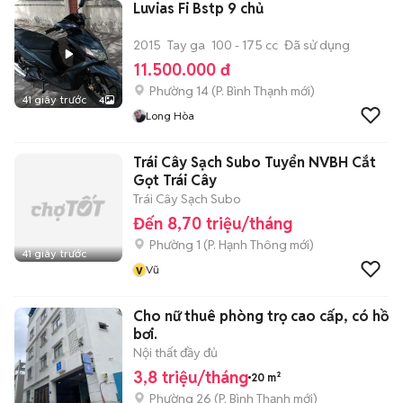
Luvias Fi Bstp 9 chủ
2015
Tay ga
100 - 175 cc
Đã sử dụng
11.500.000 đ
Phường 14
(
P. Bình Thạnh
mới)
41 giây trước
4
Long Hòa
Trái Cây Sạch Subo Tuyển NVBH Cắt
Gọt Trái Cây
Trái Cây Sạch Subo
Đến 8,70 triệu/tháng
Phường 1
(
P. Hạnh Thông
mới)
41 giây trước
v
Vũ
Cho nữ thuê phòng trọ cao cấp, có hồ
bơi.
Nội thất đầy đủ
3,8 triệu/tháng
20 m²
Phường 26
(
P. Bình Thạnh
mới)