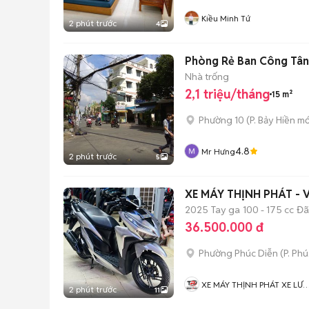
Kiều Minh Tứ
2 phút trước
4
Phòng Rẻ Ban Công Tân 
Nhà trống
2,1 triệu/tháng
15 m²
Phường 10
(
P. Bảy Hiền
mớ
4.8
Mr Hưng
2 phút trước
5
XE MÁY THỊNH PHÁT - 
2025
Tay ga
100 - 175 cc
Đã
36.500.000 đ
Phường Phúc Diễn
(
P. Ph
XE MÁY THỊNH PHÁT XE LƯ
2 phút trước
11
GIÁ RẺ