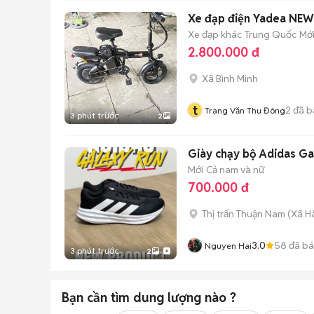
Xe đạp điện Yadea NEW
Xe đạp khác
Trung Quốc
Mớ
2.800.000 đ
Xã Bình Minh
t
2
đã b
Trang Văn Thu Đông
3 phút trước
2
Giày chạy bộ Adidas Gal
Mới
Cả nam và nữ
700.000 đ
Thị trấn Thuận Nam
(
Xã H
3.0
58
đã b
Nguyen Hai
3 phút trước
2
Bạn cần tìm
dung lượng
nào ?