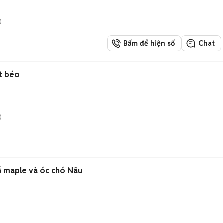
)
Bấm để hiện số
Chat
t béo
)
Gỗ maple và óc chó Nâu