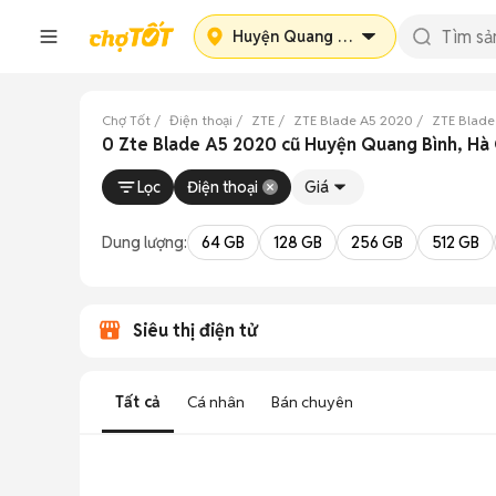
Huyện Quang Bình
Chợ Tốt
Điện thoại
ZTE
ZTE Blade A5 2020
ZTE Blade
0 Zte Blade A5 2020 cũ Huyện Quang Bình, Hà
Lọc
Điện thoại
Giá
Dung lượng:
64 GB
128 GB
256 GB
512 GB
Siêu thị điện tử
Tất cả
Cá nhân
Bán chuyên