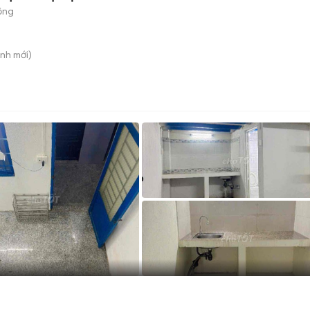
ộng
ình
mới)