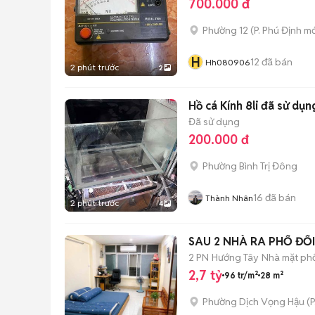
700.000 đ
Phường 12
(
P. Phú Định
mớ
H
12
đã bán
Hh080906
2 phút trước
2
Hồ cá Kính 8li đã sử dụn
Đã sử dụng
200.000 đ
Phường Bình Trị Đông
16
đã bán
Thành Nhân
2 phút trước
4
SAU 2 NHÀ RA PHỐ ĐỐ
2 PN
Hướng Tây
Nhà mặt phố
2,7 tỷ
96 tr/m²
28 m²
Phường Dịch Vọng Hậu
(
P