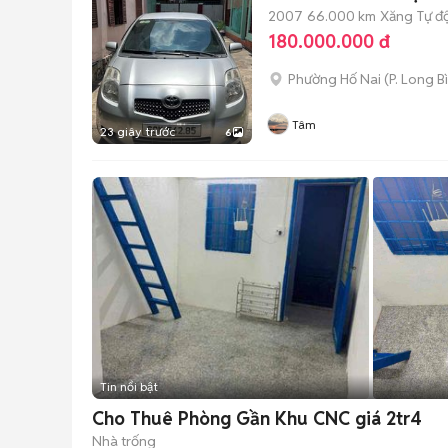
2007
66.000 km
Xăng
Tự đ
180.000.000 đ
Phường Hố Nai
(
P. Long B
Tâm
23 giây trước
6
Tin nổi bật
Cho Thuê Phòng Gần Khu CNC giá 2tr4
Nhà trống