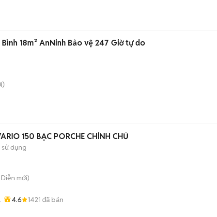
Bình 18m² AnNinh Bảo vệ 247 Giờ tự do
i)
VARIO 150 BẠC PORCHE CHÍNH CHỦ
 sử dụng
ú Diễn
mới)
4.6
1421
đã bán
ỚT