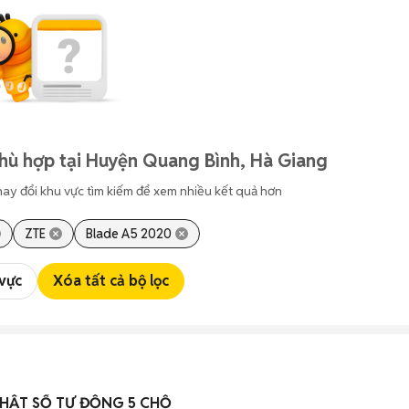
hù hợp tại Huyện Quang Bình, Hà Giang
hay đổi khu vực tìm kiếm để xem nhiều kết quả hơn
ZTE
Blade A5 2020
 vực
Xóa tất cả bộ lọc
HẬT SỐ TỰ ĐỘNG 5 CHỖ