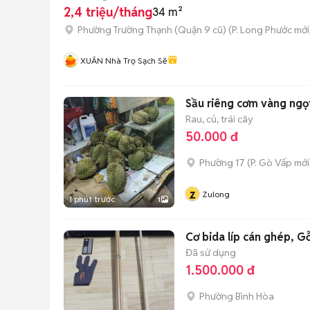
2,4 triệu/tháng
34 m²
Phường Trường Thạnh (Quận 9 cũ)
(
P. Long Phước
mới
XUÂN Nhà Trọ Sạch Sẽ
Sầu riêng cơm vàng ngọ
Rau, củ, trái cây
50.000 đ
Phường 17
(
P. Gò Vấp
mới
z
Zulong
1 phút trước
1
Cơ bida líp cán ghép, 
Đã sử dụng
1.500.000 đ
Phường Bình Hòa