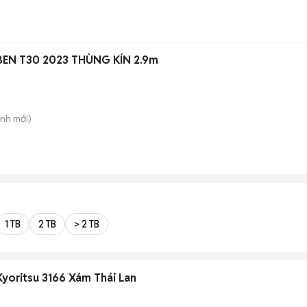
BEN T30 2023 THÙNG KÍN 2.9m
ình
mới)
1 TB
2 TB
> 2 TB
Kyoritsu 3166 Xám Thái Lan