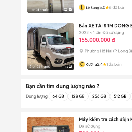
L
5.0
8
đã bán
Lê Sang
1 phút trước
1
Bán XE TẢI SRM DONG 
2023
< 1 tấn
Đã sử dụng
155.000.000 đ
Phường Hố Nai
(
P. Long B
C
2.4
1
đã bán
Cường
2 phút trước
12
Bạn cần tìm
dung lượng
nào ?
Dung lượng:
64 GB
128 GB
256 GB
512 GB
Máy kiểm tra cách điện 
Đã sử dụng