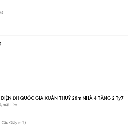
i)
g
I DIỆN ĐH QUỐC GIA XUÂN THUỶ 28m NHÀ 4 TẦNG 2 Ty7
, mặt tiền
. Cầu Giấy
mới)