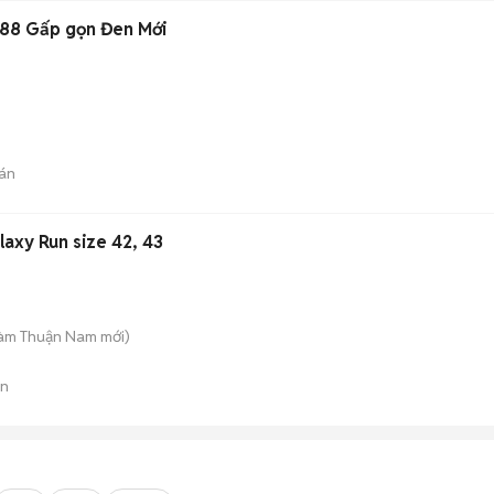
88 Gấp gọn Đen Mới
i
án
axy Run size 42, 43
àm Thuận Nam
mới)
án