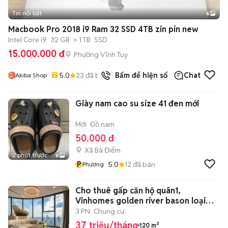
Tin nổi bật
6
+
2
Macbook Pro 2018 i9 Ram 32 SSD 4TB zin pin new
Intel Core i9
32 GB
> 1 TB
SSD
15.000.000 đ
Phường Vĩnh Tuy
5.0
23
đã bán
Bấm để hiện số
Chat
Akiba Shop
Giày nam cao su size 41 đen mới
Mới
Đồ nam
50.000 đ
Xã Bà Điểm
2 phút trước
6
P
5.0
12
đã bán
Phương
Cho thuê gấp căn hộ quân1,
Vinhomes golden river bason loại
3PN
3 PN
Chung cư
37 triệu/tháng
120 m²