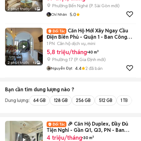
Phường Bến Nghé
(
P. Sài Gòn
mới)
2 phút trước
5
5.0
Chí Nhân
Căn Hộ Mới Xây Ngay Cầu
Điện Biên Phủ - Quận 1 - Ban Công
Lớn, Xịn
1 PN
Căn hộ dịch vụ, mini
5,8 triệu/tháng
40 m²
Phường 17
(
P. Gia Định
mới)
2 phút trước
12
4.4
2
đã bán
Nguyễn Đạt
Bạn cần tìm
dung lượng
nào ?
Dung lượng:
64 GB
128 GB
256 GB
512 GB
1 TB
2 
🎉 Căn Hộ Duplex, Đầy Đủ
Tiện Nghi - Gần Q1, Q3, PN - Ban
Công Lớn
4 triệu/tháng
30 m²