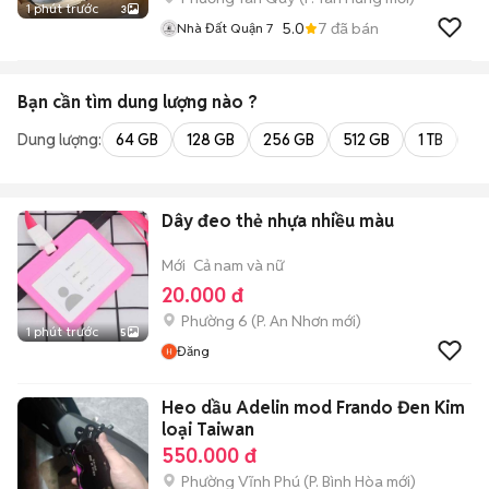
1 phút trước
3
5.0
7
đã bán
Nhà Đất Quận 7
Bạn cần tìm
dung lượng
nào ?
Dung lượng:
64 GB
128 GB
256 GB
512 GB
1 TB
2 
Dây đeo thẻ nhựa nhiều màu
Mới
Cả nam và nữ
20.000 đ
Phường 6
(
P. An Nhơn
mới)
1 phút trước
5
Đăng
Heo dầu Adelin mod Frando Đen Kim
loại Taiwan
550.000 đ
Phường Vĩnh Phú
(
P. Bình Hòa
mới)