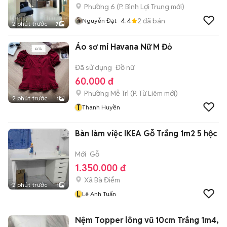
Phường 6
(
P. Bình Lợi Trung
mới)
4.4
2
đã bán
Nguyễn Đạt
2 phút trước
7
Áo sơ mi Havana Nữ M Đỏ
Đã sử dụng
Đồ nữ
60.000 đ
Phường Mễ Trì
(
P. Từ Liêm
mới)
2 phút trước
1
T
Thanh Huyền
Bàn làm việc IKEA Gỗ Trắng 1m2 5 hộc
Mới
Gỗ
1.350.000 đ
Xã Bà Điểm
2 phút trước
1
L
Lê Anh Tuấn
Nệm Topper lông vũ 10cm Trắng 1m4,