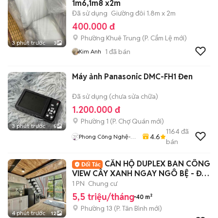
1m6,1m8 x2m
Đã sử dụng
Giường đôi 1.8m x 2m
400.000 đ
Phường Khuê Trung
(
P. Cẩm Lệ
mới)
3 phút trước
3
1
đã bán
Kim Anh
Máy ảnh Panasonic DMC-FH1 Đen
Đã sử dụng (chưa sửa chữa)
1.200.000 đ
Phường 1
(
P. Chợ Quán
mới)
3 phút trước
5
1164
đã
4.6
Phong Công Nghệ-
bán
TienTranMobile
CĂN HỘ DUPLEX BAN CÔNG
VIEW CÂY XANH NGAY NGÔ BỆ - ĐỐI
DIỆN ETOWN
1 PN
Chung cư
5,5 triệu/tháng
40 m²
Phường 13
(
P. Tân Bình
mới)
4 phút trước
12