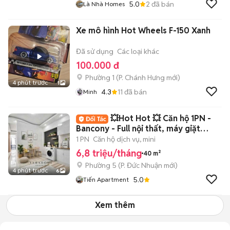
5.0
2
đã bán
Là Nhà Homes
Xe mô hình Hot Wheels F-150 Xanh
Đã sử dụng
Các loại khác
100.000 đ
Phường 1
(
P. Chánh Hưng
mới)
4 phút trước
1
4.3
11
đã bán
Minh
💥Hot Hot 💥 Căn hộ 1PN -
Bancony - Full nội thất, máy giặt
riêng đây
1 PN
Căn hộ dịch vụ, mini
6,8 triệu/tháng
40 m²
Phường 5
(
P. Đức Nhuận
mới)
4 phút trước
6
5.0
Tiến Apartment
Xem thêm