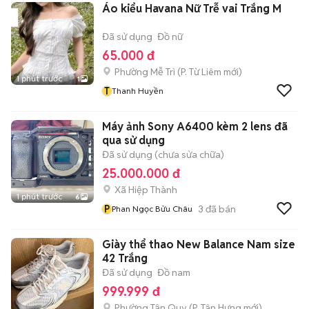
Áo kiểu Havana Nữ Trễ vai Trắng M
Đã sử dụng
Đồ nữ
65.000 đ
Phường Mễ Trì
(
P. Từ Liêm
mới)
1 phút trước
1
T
Thanh Huyền
Máy ảnh Sony A6400 kèm 2 lens đã
qua sử dụng
Đã sử dụng (chưa sửa chữa)
25.000.000 đ
Xã Hiệp Thành
1 phút trước
6
P
3
đã bán
Phan Ngọc Bửu Châu
Giày thể thao New Balance Nam size
42 Trắng
Đã sử dụng
Đồ nam
999.999 đ
Phường Tân Quy
(
P. Tân Hưng
mới)