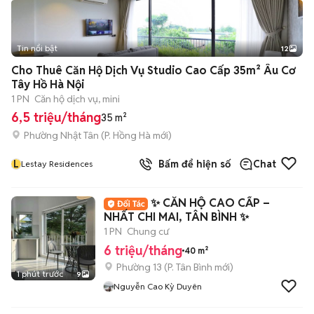
Tin nổi bật
12
+
2
Cho Thuê Căn Hộ Dịch Vụ Studio Cao Cấp 35m² Âu Cơ
Tây Hồ Hà Nội
1 PN
Căn hộ dịch vụ, mini
6,5 triệu/tháng
35 m²
Phường Nhật Tân
(
P. Hồng Hà
mới)
L
Bấm để hiện số
Chat
Lestay Residences
✨ CĂN HỘ CAO CẤP –
NHẤT CHI MAI, TÂN BÌNH ✨
1 PN
Chung cư
6 triệu/tháng
40 m²
Phường 13
(
P. Tân Bình
mới)
1 phút trước
9
Nguyễn Cao Kỳ Duyên