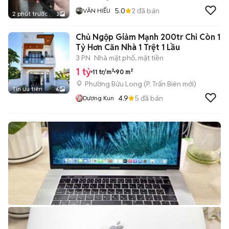
5.0
2
đã bán
VĂN HIẾU
2 phút trước
3
Chủ Ngộp Giảm Mạnh 200tr Chỉ Còn 1
Tỷ Hơn Căn Nhà 1 Trệt 1 Lầu
3 PN
Nhà mặt phố, mặt tiền
1 tỷ
11 tr/m²
90 m²
Phường Bửu Long
(
P. Trấn Biên
mới)
Tin ưu tiên
6
4.9
5
đã bán
Dương Kun