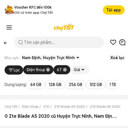
Voucher KFC đến 100k
Tải app
Chỉ có trên app Chợ Tốt
Khu vực:
Nam Định, Huyện Trực Ninh
Xoá lọc
Điện thoại
67
Giá
Lọc
Dung lượng:
64 GB
128 GB
256 GB
512 GB
1 TB
2 
Chợ Tốt
Điện thoại
ZTE
ZTE Blade A5 2020
ZTE Blade A5 2020 Na
0 Zte Blade A5 2020 cũ Huyện Trực Ninh, Nam Định đẹp