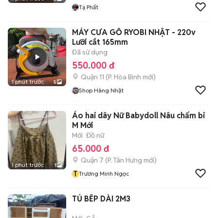
Tạ Phất
MÁY CƯA GỖ RYOBI NHẬT - 220v
Lưỡi cắt 165mm
Đã sử dụng
550.000 đ
Quận 11
(
P. Hòa Bình
mới)
1 phút trước
5
Shop Hàng Nhật
Áo hai dây Nữ Babydoll Nâu chấm bi
M Mới
Mới
Đồ nữ
65.000 đ
Quận 7
(
P. Tân Hưng
mới)
1 phút trước
1
T
Trương Minh Ngọc
TỦ BẾP DÀI 2M3