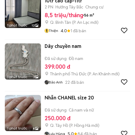
10tr cao cấp-11tr
2 PN
Hướng Tây Bắc
Chung cư
8,5 triệu/tháng
56 m²
Q. Bình Tân
(
P. An Lạc
mới)
1 phút trước
12
t
4.0
1
đã bán
Thiện
Dây chuyền nam
Đã sử dụng
Đồ nam
399.000 đ
Thành phố Thủ Đức
(
P. An Khánh
mới)
1 phút trước
3
22
đã bán
Bảo Anh
Nhẫn CHANEL size 20
Đã sử dụng
Cả nam và nữ
250.000 đ
Q. Tây Hồ
(
P. Hồng Hà
mới)
1 phút trước
6
5.0
84
đã bán
Lưu Hùng