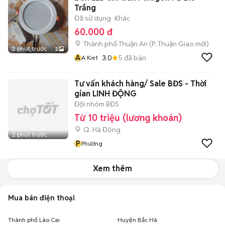
Trắng
Đã sử dụng
Khác
60.000 đ
Thành phố Thuận An
(
P. Thuận Giao
mới)
2 phút trước
2
A
3.0
5
đã bán
A Kiet
Tư vấn khách hàng/ Sale BĐS - Thời
gian LINH ĐỘNG
Đội nhóm BĐS
Từ 10 triệu (lương khoán)
Q. Hà Đông
2 phút trước
P
Phương
Xem thêm
Mua bán điện thoại
Thành phố Lào Cai
Huyện Bắc Hà