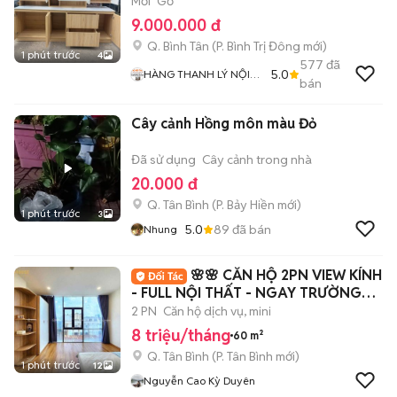
Mới
Gỗ
9.000.000 đ
Q. Bình Tân
(
P. Bình Trị Đông
mới)
1 phút trước
4
577
đã
5.0
HÀNG THANH LÝ NỘI
bán
THẤT 268
Cây cảnh Hồng môn màu Đỏ
Đã sử dụng
Cây cảnh trong nhà
20.000 đ
Q. Tân Bình
(
P. Bảy Hiền
mới)
1 phút trước
3
5.0
89
đã bán
Nhung
🌸🌸 CĂN HỘ 2PN VIEW KÍNH
- FULL NỘI THẤT - NGAY TRƯỜNG
CHINH 🌸🌸
2 PN
Căn hộ dịch vụ, mini
8 triệu/tháng
60 m²
Q. Tân Bình
(
P. Tân Bình
mới)
1 phút trước
12
Nguyễn Cao Kỳ Duyên