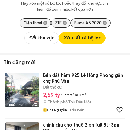
Hãy xóa một số bộ lọc hoặc thay đổi khu vực tìm 
kiếm để xem nhiều kết quả hơn
Điện thoại
ZTE
Blade A5 2020
Đổi khu vực
Xóa tất cả bộ lọc
Tin đăng mới
Bán đất hẻm 925 Lê Hồng Phong gần
chợ Phú Văn
Đất thổ cư
2,69 tỷ
15 tr/m²
180 m²
Thành phố Thủ Dầu Một
1 phút trước
3
Đ
1
đã bán
Đat Nguyễn
chính chủ cho thuê 2 pn full 8tr 3pn