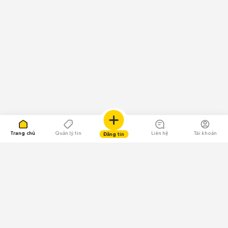
Trang chủ
Quản lý tin
Liên hệ
Tài khoản
Đăng tin
109.000 Bình chọn
Tải ứng dụng Chợ Tốt