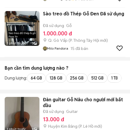
Sào treo đồ Thép Gỗ Đen Đã sử dụng
Đã sử dụng
Gỗ
1.000.000 đ
Q. Gò Vấp
(
P. Thông Tây Hội
mới)
1 phút trước
3
15
đã bán
Milo Pandora
Bạn cần tìm
dung lượng
nào ?
Dung lượng:
64 GB
128 GB
256 GB
512 GB
1 TB
2 
Đàn guitar Gỗ Nâu cho người mới bắt
đầu
Đã sử dụng
Guitar
13.000 đ
Huyện Kim Bảng
(
P. Lê Hồ
mới)
1 phút trước
2