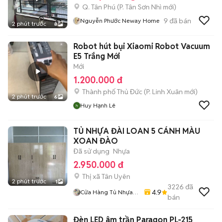
Q. Tân Phú
(
P. Tân Sơn Nhì
mới)
9
đã bán
Nguyễn Phước Neway Home
2 phút trước
8
Robot hút bụi Xiaomi Robot Vacuum
E5 Trắng Mới
Mới
1.200.000 đ
Thành phố Thủ Đức
(
P. Linh Xuân
mới)
2 phút trước
6
Huy Hạnh Lê
TỦ NHỰA ĐÀI LOAN 5 CÁNH MÀU
XOAN ĐÀO
Đã sử dụng
Nhựa
2.950.000 đ
Thị xã Tân Uyên
2 phút trước
1
3226
đã
4.9
Cửa Hàng Tủ Nhựa
bán
Đài Loan Hoàng
Quân
Đèn LED âm trần Paragon PL-215