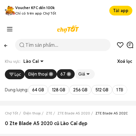
Voucher KFC đến 100k
Tải app
Chỉ có trên app Chợ Tốt
Khu vực:
Lào Cai
Xoá lọc
Điện thoại
67
Giá
Lọc
Dung lượng:
64 GB
128 GB
256 GB
512 GB
1 TB
2 
Chợ Tốt
Điện thoại
ZTE
ZTE Blade A5 2020
ZTE Blade A5 2020 Lào 
0 Zte Blade A5 2020 cũ Lào Cai đẹp