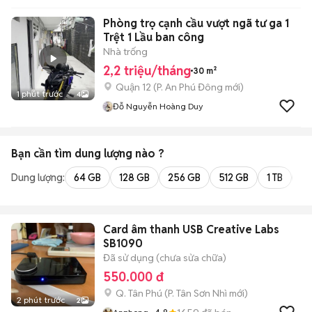
Phòng trọ cạnh cầu vượt ngã tư ga 1
Trệt 1 Lầu ban công
Nhà trống
2,2 triệu/tháng
30 m²
Quận 12
(
P. An Phú Đông
mới)
1 phút trước
4
Đỗ Nguyễn Hoàng Duy
Bạn cần tìm
dung lượng
nào ?
Dung lượng:
64 GB
128 GB
256 GB
512 GB
1 TB
2 
Card âm thanh USB Creative Labs
SB1090
Đã sử dụng (chưa sửa chữa)
550.000 đ
Q. Tân Phú
(
P. Tân Sơn Nhì
mới)
2 phút trước
2