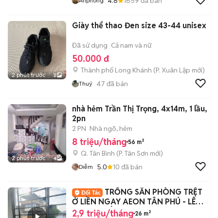
4.8
1659
đã bán
Anphong
Giày thể thao Đen size 43-44 unisex
Đã sử dụng
Cả nam và nữ
50.000 đ
Thành phố Long Khánh
(
P. Xuân Lập
mới)
2 phút trước
2
47
đã bán
Thuý
nhà hẻm Trần Thị Trọng, 4x14m, 1 lầu,
2pn
2 PN
Nhà ngõ, hẻm
8 triệu/tháng
56 m²
Q. Tân Bình
(
P. Tân Sơn
mới)
2 phút trước
4
5.0
10
đã bán
Diễm
TRỐNG SẴN PHÒNG TRỆT
Ở LIỀN NGAY AEON TÂN PHÚ - LÊ
TRỌNG TẤN - CN1
2,9 triệu/tháng
26 m²