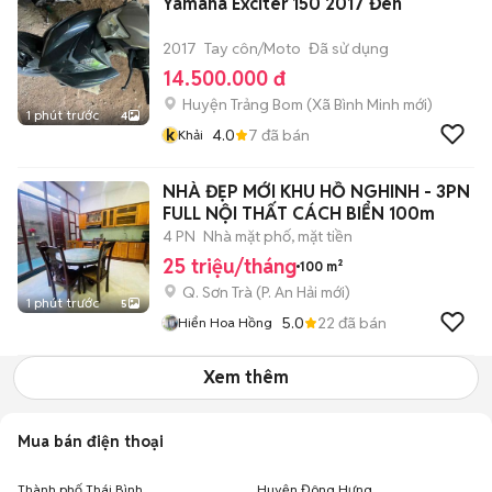
Yamaha Exciter 150 2017 Đen
2017
Tay côn/Moto
Đã sử dụng
14.500.000 đ
Huyện Trảng Bom
(
Xã Bình Minh
mới)
1 phút trước
4
k
4.0
7
đã bán
Khải
NHÀ ĐẸP MỚI KHU HỒ NGHINH - 3PN
FULL NỘI THẤT CÁCH BIỂN 100m
4 PN
Nhà mặt phố, mặt tiền
25 triệu/tháng
100 m²
Q. Sơn Trà
(
P. An Hải
mới)
1 phút trước
5
5.0
22
đã bán
Hiển Hoa Hồng
Xem thêm
Mua bán điện thoại
Thành phố Thái Bình
Huyện Đông Hưng