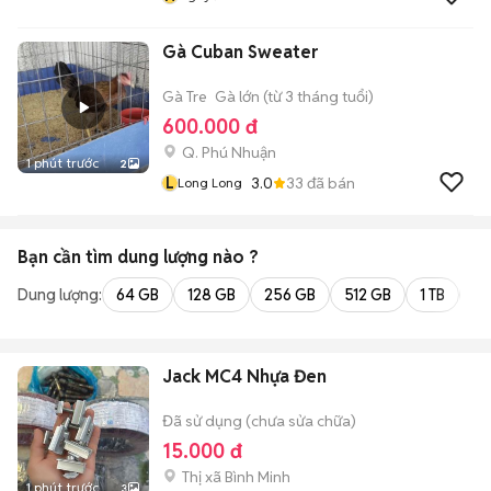
Gà Cuban Sweater
Gà Tre
Gà lớn (từ 3 tháng tuổi)
600.000 đ
Q. Phú Nhuận
1 phút trước
2
L
3.0
33
đã bán
Long Long
Bạn cần tìm
dung lượng
nào ?
Dung lượng:
64 GB
128 GB
256 GB
512 GB
1 TB
2 
Jack MC4 Nhựa Đen
Đã sử dụng (chưa sửa chữa)
15.000 đ
Thị xã Bình Minh
1 phút trước
3