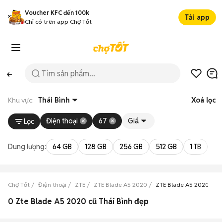
Voucher KFC đến 100k
Tải app
Chỉ có trên app Chợ Tốt
Khu vực:
Thái Bình
Xoá lọc
Điện thoại
67
Giá
Lọc
Dung lượng:
64 GB
128 GB
256 GB
512 GB
1 TB
2 
Chợ Tốt
Điện thoại
ZTE
ZTE Blade A5 2020
ZTE Blade A5 2020 Thái
0 Zte Blade A5 2020 cũ Thái Bình đẹp