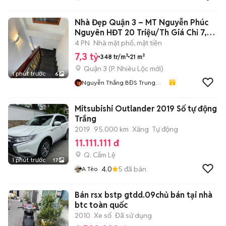
Nhà Đẹp Quận 3 – MT Nguyễn Phúc
Nguyên HĐT 20 Triệu/Th Giá Chỉ 7,3
Tỷ
4 PN
Nhà mặt phố, mặt tiền
7,3 tỷ
348 tr/m²
21 m²
Quận 3
(
P. Nhiêu Lộc
mới)
1 phút trước
6
Nguyễn Thắng BĐS Trung
Tâm HCM
Mitsubishi Outlander 2019 Số tự động
Trắng
2019
95.000 km
Xăng
Tự động
11.111.111 đ
Q. Cẩm Lệ
1 phút trước
17
4.0
5
đã bán
A Tèo
Bán rsx bstp gtdd.09chủ bán tại nhà
btc toàn quốc
2010
Xe số
Đã sử dụng