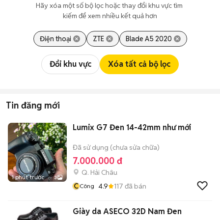
Hãy xóa một số bộ lọc hoặc thay đổi khu vực tìm 
kiếm để xem nhiều kết quả hơn
Điện thoại
ZTE
Blade A5 2020
Đổi khu vực
Xóa tất cả bộ lọc
Tin đăng mới
Lumix G7 Đen 14-42mm như mới
Đã sử dụng (chưa sửa chữa)
7.000.000 đ
Q. Hải Châu
1 phút trước
3
C
4.9
117
đã bán
Công
Giày da ASECO 32D Nam Đen