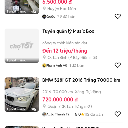
6.500.000 đ
Huyện Hóc Môn
1 phút trước
6
29
đã bán
Quốc
Tuyễn quản lý Music Box
công ty tnhh kiến tân đạt
Đến 12 triệu/tháng
Q. Tân Bình
(
P. Bảy Hiền
mới)
1 phút trước
p
1
đã bán
Phạm Anh Vũ
BMW 528i GT 2016 Trắng 70000 km
2016
70.000 km
Xăng
Tự động
720.000.000 đ
Quận 7
(
P. Tân Hưng
mới)
1 phút trước
9
5.0
112
đã bán
Auto Thanh Tâm