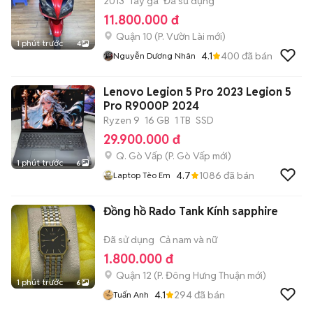
2013
Tay ga
Đã sử dụng
11.800.000 đ
Quận 10
(
P. Vườn Lài
mới)
1 phút trước
4
4.1
400
đã bán
Nguyễn Dương Nhân
Lenovo Legion 5 Pro 2023 Legion 5
Pro R9000P 2024
Ryzen 9
16 GB
1 TB
SSD
29.900.000 đ
Q. Gò Vấp
(
P. Gò Vấp
mới)
1 phút trước
6
4.7
1086
đã bán
Laptop Tèo Em
Đồng hồ Rado Tank Kính sapphire
Đã sử dụng
Cả nam và nữ
1.800.000 đ
Quận 12
(
P. Đông Hưng Thuận
mới)
1 phút trước
6
4.1
294
đã bán
Tuấn Anh