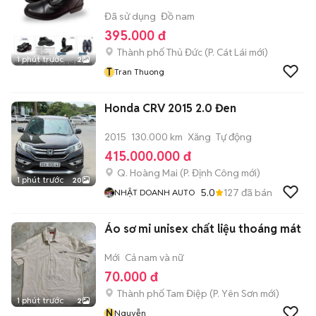
Đã sử dụng
Đồ nam
395.000 đ
Thành phố Thủ Đức
(
P. Cát Lái
mới)
1 phút trước
2
T
Tran Thuong
Honda CRV 2015 2.0 Đen
2015
130.000 km
Xăng
Tự động
415.000.000 đ
Q. Hoàng Mai
(
P. Định Công
mới)
1 phút trước
20
5.0
127
đã bán
NHẬT DOANH AUTO
Áo sơ mi unisex chất liệu thoáng mát
Mới
Cả nam và nữ
70.000 đ
Thành phố Tam Điệp
(
P. Yên Sơn
mới)
1 phút trước
2
N
Nguyễn