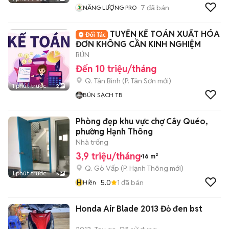
7
đã bán
NĂNG LƯỢNG PRO
TUYỂN KẾ TOÁN XUẤT HÓA
ĐƠN KHÔNG CẦN KINH NGHIỆM
BÚN
Đến 10 triệu/tháng
Q. Tân Bình
(
P. Tân Sơn
mới)
1 phút trước
2
BÚN SẠCH TB
Phòng đẹp khu vực chợ Cây Quéo,
phường Hạnh Thông
Nhà trống
3,9 triệu/tháng
16 m²
Q. Gò Vấp
(
P. Hạnh Thông
mới)
1 phút trước
5
H
5.0
1
đã bán
Hiền
Honda Air Blade 2013 Đỏ đen bst