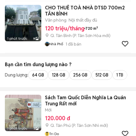
CHO THUÊ TOÀ NHÀ DTSD 700m2
TÂN BÌNH
Văn phòng
Nội thất đầy đủ
120 triệu/tháng
720 m²
Q. Tân Bình
(
P. Tân Sơn Hòa
mới)
1 phút trước
9
1
đã bán
Nhà Phố
Bạn cần tìm
dung lượng
nào ?
Dung lượng:
64 GB
128 GB
256 GB
512 GB
1 TB
2 
Sách Tam Quốc Diễn Nghĩa La Quán
Trung Rất mới
Mới
120.000 đ
Q. Tân Phú
(
P. Tân Sơn Nhì
mới)
1 phút trước
3
T
Tri Do