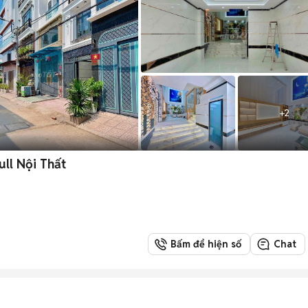
+
2
ull Nội Thất
Bấm để hiện số
Chat