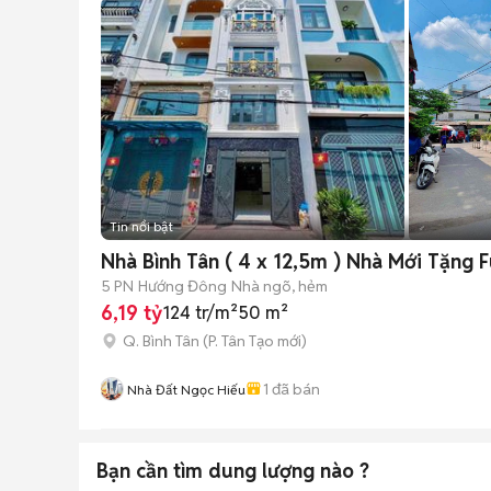
Tin nổi bật
Nhà Bình Tân ( 4 x 12,5m ) Nhà Mới Tặng F
5 PN
Hướng Đông
Nhà ngõ, hẻm
6,19 tỷ
124 tr/m²
50 m²
Q. Bình Tân
(
P. Tân Tạo
mới)
1
đã bán
Nhà Đất Ngọc Hiếu
Bạn cần tìm
dung lượng
nào ?