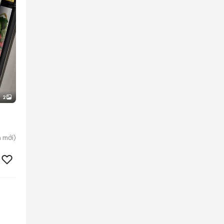
2
h
mới)