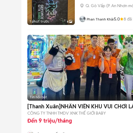
Q. Gò Vấp
(
P. An Nhơn
mớ
5.0
8
đã
Phan Thanh Khải
1 phút trước
6
Tin nổi bật
[Thanh Xuân]NHÂN VIÊN KHU VUI CHƠI
CÔNG TY TNHH TMDV XNK THẾ GIỚI BABY
Đến 9 triệu/tháng