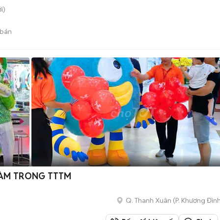
i)
 bán
 LÀM TRONG TTTM
Q. Thanh Xuân
(
P. Khương Đìn