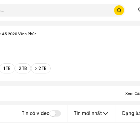
 A5 2020 Vĩnh Phúc
1 TB
2 TB
> 2 TB
Xem Cử
Tin có video
Tin mới nhất
Dạng lư