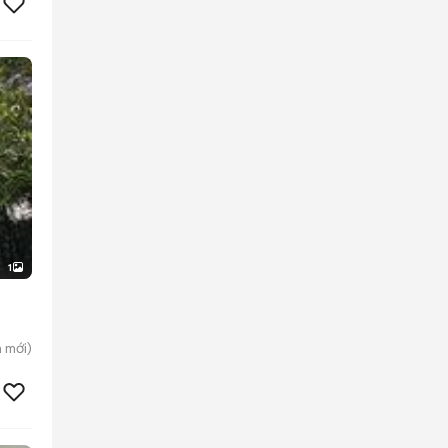
1
h
mới)