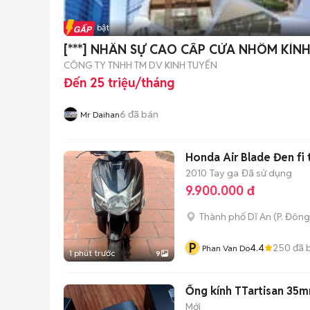
Tin nổi bật
[***] NHÂN SỰ CAO CẤP CỬA NHÔM KÍ
CÔNG TY TNHH TM DV KINH TUYẾN
Đến 25 triệu/tháng
6
đã bán
Mr Daihan
Honda Air Blade Đen fi 
2010
Tay ga
Đã sử dụng
9.900.000 đ
Thành phố Dĩ An
(
P. Đôn
P
4.4
250
đã 
Phan Van Do
1 phút trước
9
Ống kính TTartisan 35mm
Mới