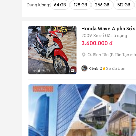
Dung lượng:
64 GB
128 GB
256 GB
512 GB
Honda Wave Alpha Số s
2009
Xe số
Đã sử dụng
3.600.000 đ
Q. Bình Tân
(
P. Tân Tạo
mớ
5.0
25
đã bán
Kiên
1 phút trước
3