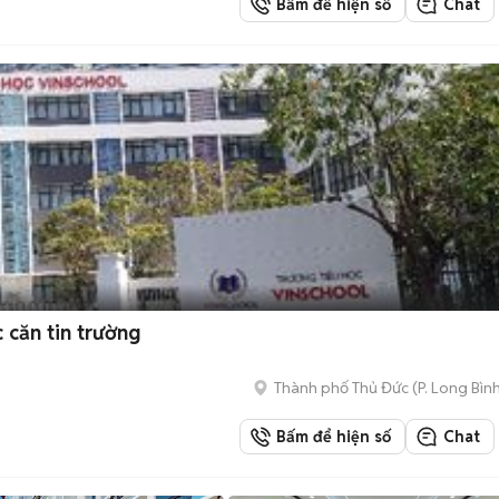
Bấm để hiện số
Chat
 căn tin trường
Thành phố Thủ Đức
(
P. Long Bìn
Bấm để hiện số
Chat