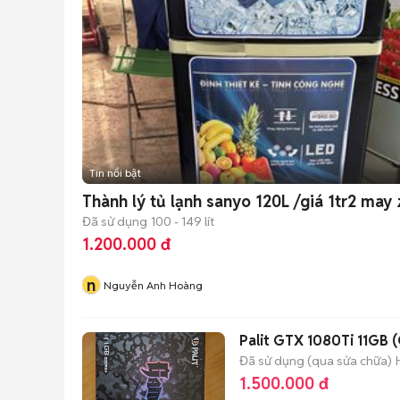
Tin nổi bật
Thành lý tủ lạnh sanyo 120L /giá 1tr2 may 
Đã sử dụng
100 - 149 lít
1.200.000 đ
n
Nguyễn Anh Hoàng
Palit GTX 1080Ti 11GB
Đã sử dụng (qua sửa chữa)
1.500.000 đ