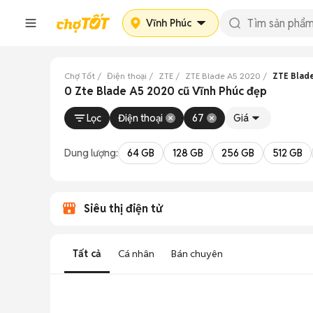
Vĩnh Phúc
Chợ Tốt
Điện thoại
ZTE
ZTE Blade A5 2020
ZTE Blade
0 Zte Blade A5 2020 cũ Vĩnh Phúc đẹp
Lọc
Điện thoại
67
Giá
Dung lượng:
64 GB
128 GB
256 GB
512 GB
Siêu thị điện tử
Tất cả
Cá nhân
Bán chuyên