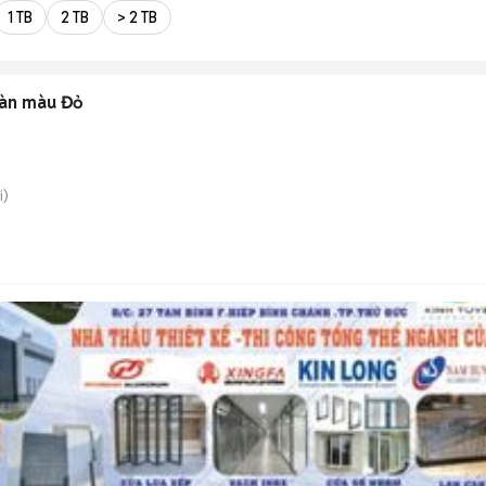
1 TB
2 TB
> 2 TB
àn màu Đỏ
i)