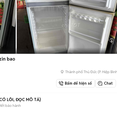
zin bao
Thành phố Thủ Đức
(
P. Hiệp Bìn
Bấm để hiện số
Chat
 (CÓ LỖI, ĐỌC MÔ TẢ)
Hết bảo hành