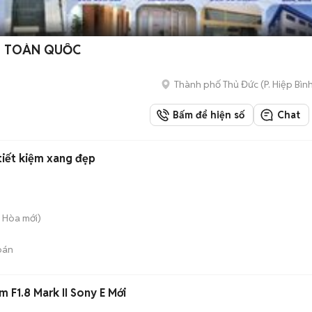
NH TOÀN QUỐC
Thành phố Thủ Đức
(
P. Hiệp Bìn
Bấm để hiện số
Chat
tiết kiệm xang đẹp
g Hòa
mới)
bán
 F1.8 Mark II Sony E Mới