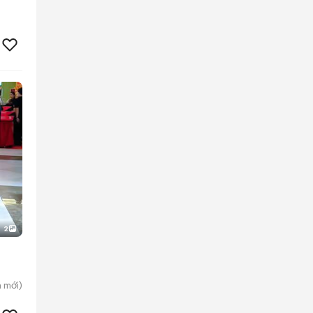
2
h
mới)