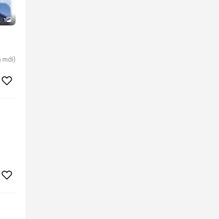
1
h
mới)