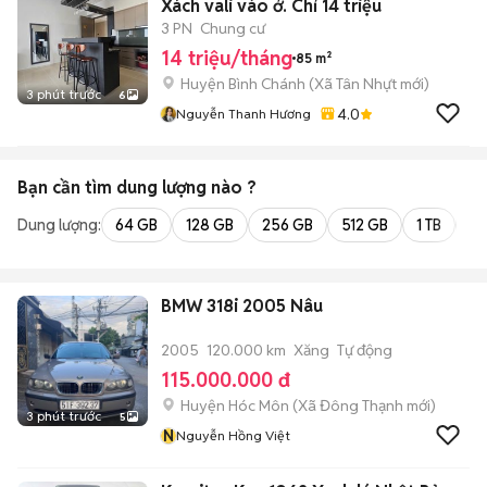
Xách vali vào ở. Chỉ 14 triệu
3 PN
Chung cư
14 triệu/tháng
85 m²
Huyện Bình Chánh
(
Xã Tân Nhựt
mới)
3 phút trước
6
4.0
Nguyễn Thanh Hương
Bạn cần tìm
dung lượng
nào ?
Dung lượng:
64 GB
128 GB
256 GB
512 GB
1 TB
2 
BMW 318i 2005 Nâu
2005
120.000 km
Xăng
Tự động
115.000.000 đ
Huyện Hóc Môn
(
Xã Đông Thạnh
mới)
3 phút trước
5
N
Nguyễn Hồng Việt