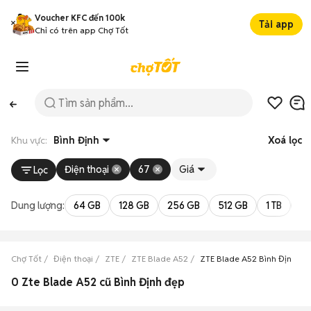
Voucher KFC đến 100k
Tải app
Chỉ có trên app Chợ Tốt
Khu vực:
Bình Định
Xoá lọc
Điện thoại
67
Giá
Lọc
Dung lượng:
64 GB
128 GB
256 GB
512 GB
1 TB
2 
Chợ Tốt
Điện thoại
ZTE
ZTE Blade A52
ZTE Blade A52 Bình Định
0 Zte Blade A52 cũ Bình Định đẹp