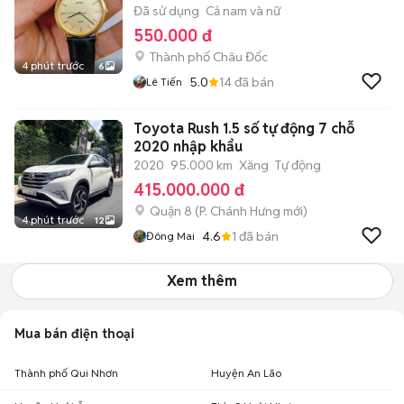
Đã sử dụng
Cả nam và nữ
550.000 đ
Thành phố Châu Đốc
4 phút trước
6
5.0
14
đã bán
Lê Tiến
Toyota Rush 1.5 số tự động 7 chỗ
2020 nhập khẩu
2020
95.000 km
Xăng
Tự động
415.000.000 đ
Quận 8
(
P. Chánh Hưng
mới)
4 phút trước
12
4.6
1
đã bán
Đông Mai
Xem thêm
Mua bán điện thoại
Thành phố Qui Nhơn
Huyện An Lão