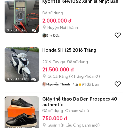
Kyoritsu Kew1062 Xanh lá Nhật Bản
Đã sử dụng
2.000.000 đ
Huyện Núi Thành
3 phút trước
3
Bily Đức
Honda SH 125 2016 Trắng
2016
Tay ga
Đã sử dụng
21.500.000 đ
Q. Cái Răng
(
P. Hưng Phú
mới)
3 phút trước
8
4.6
91
đã bán
Nguyễn Thanh
Giày thể thao Da Đen Prospecs 40
authentic
Đã sử dụng
Cả nam và nữ
750.000 đ
Quận 1
(
P. Cầu Ông Lãnh
mới)
3 phút trước