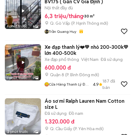
BV175 ( Gần CV Gia Định )
Nội thất đầy đủ
6,3 triệu/tháng
30 m²
Q. Gò Vấp
(
P. Hạnh Thông
mới)
1 phút trước
8
Trần Quang Huy
Xe đạp thanh lý❤️💚 nhỏ 200-300k💛
lớn 400-500k
Xe đạp phổ thông
Việt Nam
Đã sử dụng
600.000 đ
Quận 8
(
P. Bình Đông
mới)
1 phút trước
7
187
đã
4.9
Cửa Hàng Thanh Lý Đồ
bán
Cũ Mới
Áo sơ mi Ralph Lauren Nam Cotton
size L
Đã sử dụng
Đồ nam
1.320.000 đ
Q. Cầu Giấy
(
P. Yên Hòa
mới)
2 phút trước
3