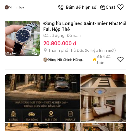
Bấm để hiện số
Chat
Minh Huy
Đồng hồ Longines Saint-Imier Như Mới
Full Hộp Thẻ
Đã sử dụng
Đồ nam
20.800.000 đ
Thành phố Thủ Đức
(
P. Hiệp Bình
mới)
2 phút trước
6
654
đã
Đồng Hồ Chính Hãng
bán
Thụy Sỹ