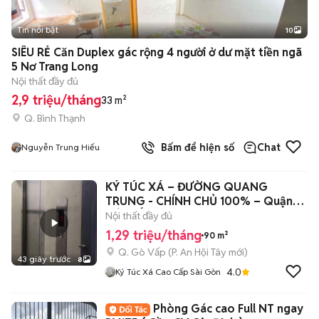
Tin nổi bật
10
+
2
SIÊU RẺ Căn Duplex gác rộng 4 người ở dư mặt tiền ngã
5 Nơ Trang Long
Nội thất đầy đủ
2,9 triệu/tháng
33 m²
Q. Bình Thạnh
Bấm để hiện số
Chat
Nguyễn Trung Hiếu
KÝ TÚC XÁ – ĐƯỜNG QUANG
TRUNG - CHÍNH CHỦ 100% – Quận
GÒ VẤP
Nội thất đầy đủ
1,29 triệu/tháng
90 m²
Q. Gò Vấp
(
P. An Hội Tây
mới)
43 giây trước
8
4.0
Ký Túc Xá Cao Cấp Sài Gòn
Phòng Gác cao Full NT ngay