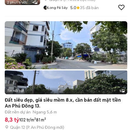
2 phút trước
4
5.0
35
đã bán
Long Pá Sáy
Tin nổi bật
5
Đất siêu đẹp, giá siêu mềm 8.x, cần bán đất mặt tiền
An Phú Đông 13.
Đất nền dự án
Ngang 5,6 m
8,3 tỷ
102 tr/m²
81 m²
Quận 12
(
P. An Phú Đông
mới)