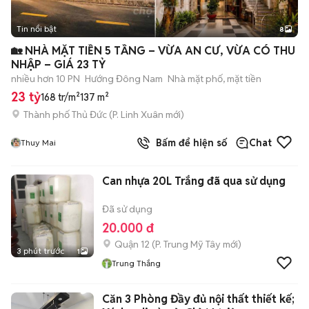
Tin nổi bật
8
+
2
🏡 NHÀ MẶT TIỀN 5 TẦNG – VỪA AN CƯ, VỪA CÓ THU
NHẬP – GIÁ 23 TỶ
nhiều hơn 10 PN
Hướng Đông Nam
Nhà mặt phố, mặt tiền
23 tỷ
168 tr/m²
137 m²
Thành phố Thủ Đức
(
P. Linh Xuân
mới)
Bấm để hiện số
Chat
Thuy Mai
Can nhựa 20L Trắng đã qua sử dụng
Đã sử dụng
20.000 đ
Quận 12
(
P. Trung Mỹ Tây
mới)
3 phút trước
1
Trung Thắng
Căn 3 Phòng Đầy đủ nội thất thiết kế;