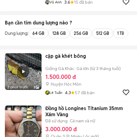
3.6
15
đã bán
Vũ Anh
Bạn cần tìm
dung lượng
nào ?
Dung lượng:
64 GB
128 GB
256 GB
512 GB
1 TB
2 
cặp gà khét bông
Giống Gà Khác
Gà lớn (từ 3 tháng tuổi)
1.500.000 đ
Huyện Hóc Môn
2 phút trước
2
4.3
57
đã bán
Lê Tuấn
Đồng hồ Longines Titanium 35mm
Xám Vàng
Đã sử dụng
Cả nam và nữ
3.000.000 đ
Quận 3
(
P. Nhiêu Lộc
mới)