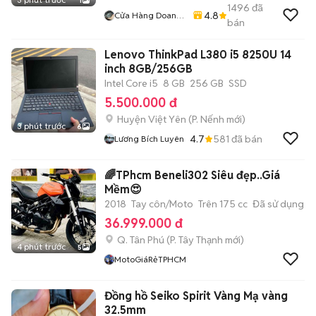
1
1496
đã
4.8
Cửa Hàng Doan
bán
Vu
Lenovo ThinkPad L380 i5 8250U 14
inch 8GB/256GB
Intel Core i5
8 GB
256 GB
SSD
5.500.000 đ
Huyện Việt Yên
(
P. Nếnh
mới)
3 phút trước
6
4.7
581
đã bán
Lương Bích Luyên
🌈TPhcm Beneli302 Siêu đẹp..Giá
Mềm😍
2018
Tay côn/Moto
Trên 175 cc
Đã sử dụng
36.999.000 đ
Q. Tân Phú
(
P. Tây Thạnh
mới)
4 phút trước
5
MotoGiáRẻTPHCM
Đồng hồ Seiko Spirit Vàng Mạ vàng
32.5mm