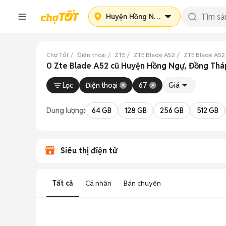
Huyện Hồng Ngự
Chợ Tốt
Điện thoại
ZTE
ZTE Blade A52
ZTE Blade A52
0 Zte Blade A52 cũ Huyện Hồng Ngự, Đồng Thá
Lọc
Điện thoại
67
Giá
Dung lượng:
64 GB
128 GB
256 GB
512 GB
Siêu thị điện tử
Tất cả
Cá nhân
Bán chuyên