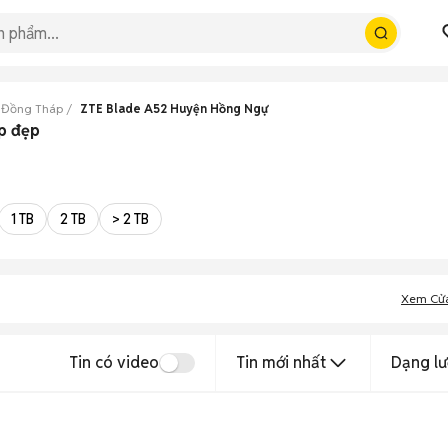
 Đồng Tháp
ZTE Blade A52 Huyện Hồng Ngự
p đẹp
1 TB
2 TB
> 2 TB
Xem Cử
Tin có video
Tin mới nhất
Dạng lư