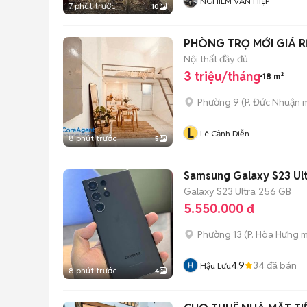
NGHIÊM VĂN HIỆP
7 phút trước
10
Nội thất đầy đủ
3 triệu/tháng
18 m²
Phường 9
(
P. Đức Nhuận
m
L
Lê Cảnh Diễn
8 phút trước
5
Samsung Galaxy S23 Ul
Galaxy S23 Ultra
256 GB
5.550.000 đ
Phường 13
(
P. Hòa Hưng
m
4.9
34
đã bán
Hậu Lưu
8 phút trước
4