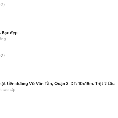
ới)
 Bạc đẹp
háng
ới)
ặt tiền đường Võ Văn Tần, Quận 3. DT: 10x18m. Trệt 2 Lầu
ất cao cấp