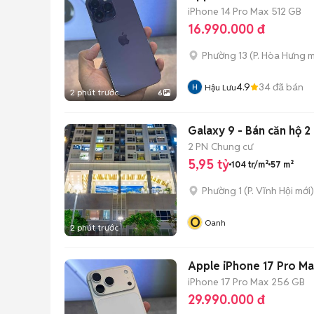
iPhone 14 Pro Max
512 GB
16.990.000 đ
Phường 13
(
P. Hòa Hưng
m
4.9
34
đã bán
Hậu Lưu
2 phút trước
6
Galaxy 9 - Bán căn hộ 
2 PN
Chung cư
5,95 tỷ
104 tr/m²
57 m²
Phường 1
(
P. Vĩnh Hội
mới)
O
Oanh
2 phút trước
Apple iPhone 17 Pro Ma
iPhone 17 Pro Max
256 GB
29.990.000 đ