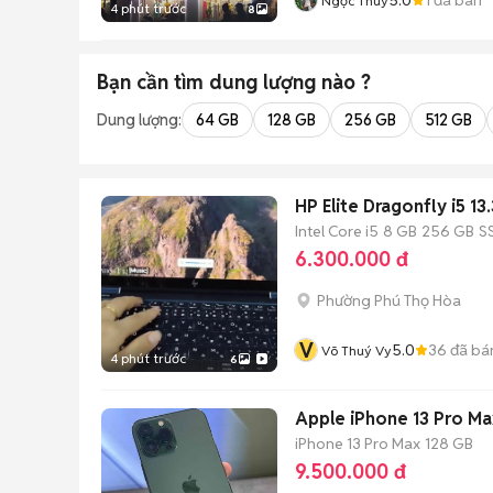
Ngọc Thúy
4 phút trước
8
Bạn cần tìm
dung lượng
nào ?
Dung lượng:
64 GB
128 GB
256 GB
512 GB
HP Elite
Intel Core i5
8 GB
256 GB
S
6.300.000 đ
Phường Phú Thọ Hòa
V
5.0
36
đã bá
Võ Thuý Vy
4 phút trước
6
Apple iPhone 13 Pro Ma
iPhone 13 Pro Max
128 GB
9.500.000 đ