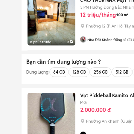
CHO THUÊ NHÀ MẶT TI
3 PN
Hướng Đông Bắc
Nhà m
12 triệu/tháng
100 m²
Phường 12
(
P. An Hội Tây
m
51
đã 
Nhà Đất Khánh Đăng
8 phút trước
8
Bạn cần tìm
dung lượng
nào ?
Dung lượng:
64 GB
128 GB
256 GB
512 GB
Vợt Pickleball Kamito A
Mới
2.000.000 đ
Phường An Khánh (Quận 