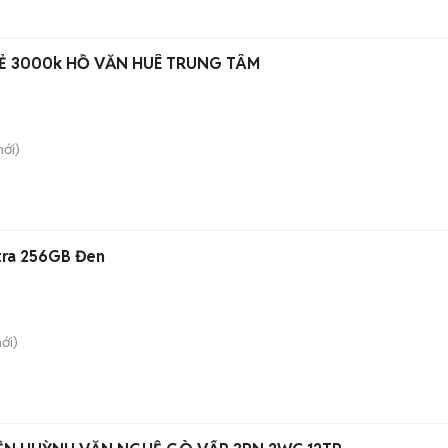
PHÒNG TRỌ MỚI GIÁ RẺ 3000k HỒ VĂN HUÊ TRUNG TÂM
ới)
tra 256GB Đen
ới)