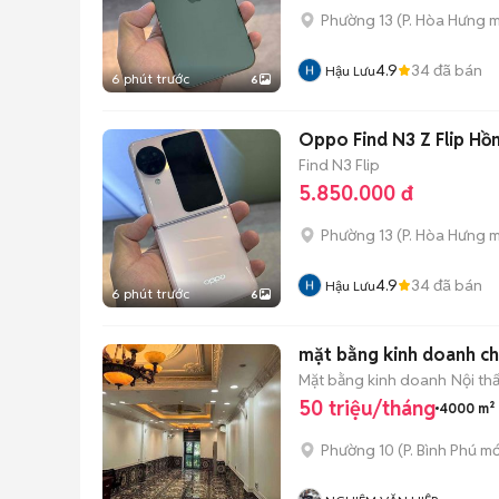
Phường 13
(
P. Hòa Hưng
m
4.9
34
đã bán
Hậu Lưu
6 phút trước
6
Oppo Find N3 Z Flip Hồ
Find N3 Flip
5.850.000 đ
Phường 13
(
P. Hòa Hưng
m
4.9
34
đã bán
Hậu Lưu
6 phút trước
6
mặt bằng kinh doanh c
Mặt bằng kinh doanh
Nội th
50 triệu/tháng
4000 m²
Phường 10
(
P. Bình Phú
mớ