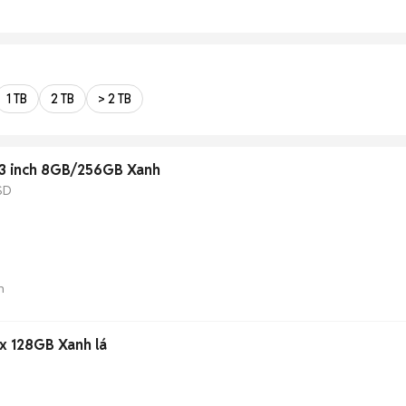
1 TB
2 TB
> 2 TB
 Dragonfly i5 13.3 inch 8GB/256GB Xanh
SD
n
x 128GB Xanh lá