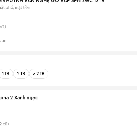
ỀN HUỲNH VĂN NGHỆ GÒ VẤP 3PN 2WC 12TR
ặt phố, mặt tiền
ới)
bán
1 TB
2 TB
> 2 TB
lpha 2 Xanh ngọc
2 cũ)