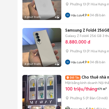
Phường 13
(
P. Hòa Hưng
m
4.9
34
đã bán
Hậu Lưu
3 phút trước
6
Samsung Z Fold4 256GB
Galaxy Z Fold4
256 GB
3 t
8.880.000 đ
Phường 13
(
P. Hòa Hưng
m
4.9
34
đã bán
Hậu Lưu
4 phút trước
6
Cho thuê nhà m
Mặt bằng kinh doanh
Nội th
100 triệu/tháng
171 m²
Phường 5
(
P. Bàn Cờ
mới)
5.0
1
đã bán