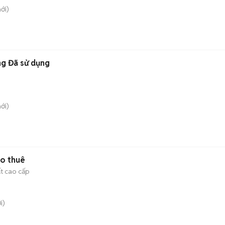
ới)
ng Đã sử dụng
ới)
ho thuê
ất cao cấp
i)