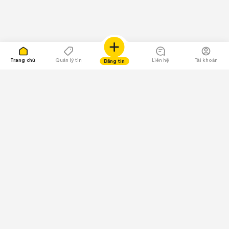
Trang chủ
Quản lý tin
Liên hệ
Tài khoản
Đăng tin
109.000 Bình chọn
Tải ứng dụng Chợ Tốt
Về Chợ Tốt
Quy chế sàn
Chính sách bảo mật
Giải quyết tranh chấp
CÔNG TY TNHH CHỢ TỐT - Người đại diện theo pháp luật:
Nguyễn Trọng Tấn; GPDKKD: 0312120782 do Sở KH & ĐT TP.HCM cấp ngày
11/01/2013;