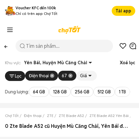
Voucher KFC đến 100k
Tải app
Chỉ có trên app Chợ Tốt
Khu vực:
Yên Bái, Huyện Mù Căng Chải
Xoá lọc
Điện thoại
67
Giá
Lọc
Dung lượng:
64 GB
128 GB
256 GB
512 GB
1 TB
2 
Chợ Tốt
Điện thoại
ZTE
ZTE Blade A52
ZTE Blade A52 Yên Bái
ZT
0 Zte Blade A52 cũ Huyện Mù Căng Chải, Yên Bái đẹp