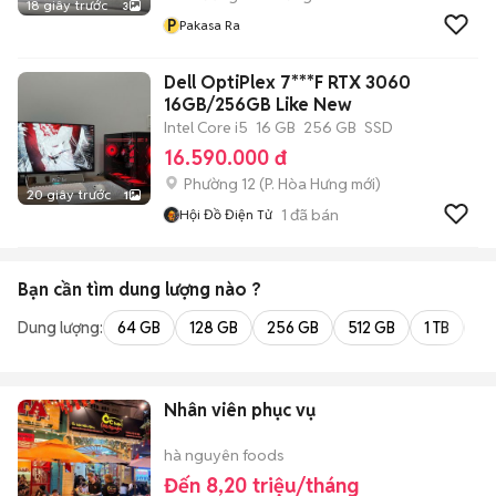
18 giây trước
3
P
Pakasa Ra
Dell OptiPlex 7***F RTX 3060
16GB/256GB Like New
Intel Core i5
16 GB
256 GB
SSD
16.590.000 đ
Phường 12
(
P. Hòa Hưng
mới)
20 giây trước
1
1
đã bán
Hội Đồ Điện Tử
Bạn cần tìm
dung lượng
nào ?
Dung lượng:
64 GB
128 GB
256 GB
512 GB
1 TB
2 
Nhân viên phục vụ
hà nguyên foods
Đến 8,20 triệu/tháng