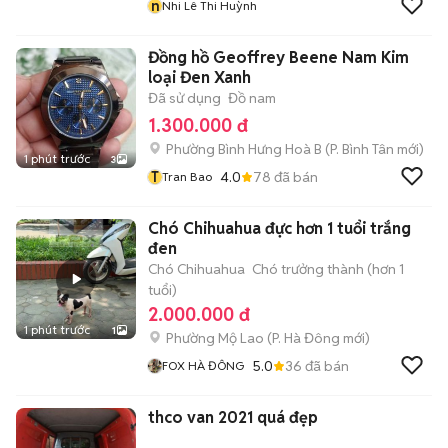
n
Nhi Lê Thi Huỳnh
Đồng hồ Geoffrey Beene Nam Kim
loại Đen Xanh
Đã sử dụng
Đồ nam
1.300.000 đ
Phường Bình Hưng Hoà B
(
P. Bình Tân
mới)
1 phút trước
3
T
4.0
78
đã bán
Tran Bao
Chó Chihuahua đực hơn 1 tuổi trắng
đen
Chó Chihuahua
Chó trưởng thành (hơn 1
tuổi)
2.000.000 đ
1 phút trước
1
Phường Mộ Lao
(
P. Hà Đông
mới)
5.0
36
đã bán
FOX HÀ ĐÔNG
thco van 2021 quá đẹp