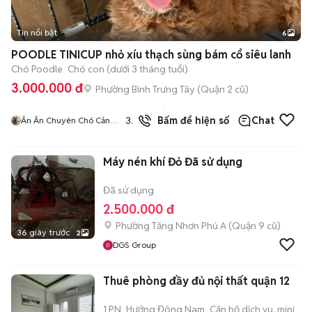
Tin nổi bật
6
+
2
POODLE TINICUP nhỏ xíu thạch sùng bám cổ siêu lanh
Chó Poodle
Chó con (dưới 3 tháng tuổi)
3.000.000 đ
Phường Bình Trưng Tây (Quận 2 cũ)
71
đã
3.7
Bấm để hiện số
Chat
Ân Ân Chuyên Chó Cảnh
bán
Đẹp Thuần
Máy nén khí Đỏ Đã sử dụng
Đã sử dụng
2.500.000 đ
Phường Tăng Nhơn Phú A (Quận 9 cũ)
36 giây trước
2
DGS Group
Thuê phòng đầy đủ nội thất quận 12
1 PN
Hướng Đông Nam
Căn hộ dịch vụ, mini