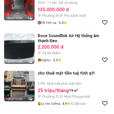
2021
< 1 tấn
Đã sử dụng
135.000.000 đ
Phường 16
(
P. Phú Định
mới)
1 phút trước
5
5.0
Về Tính Lại
Bose Soundlink Air Hệ thống âm
thanh Đen
2.200.000 đ
Xã Bà Điểm
N
5.0
NgDuc
1 phút trước
4
cho thuê mặt tiền tuệ tĩnh q11
2 PN
Nhà mặt phố, mặt tiền
25 triệu/tháng
75 m²
Phường 12
(
P. Minh Phụng
mới)
1 phút trước
4
L
4.9
10
đã bán
Lý Gia Cường