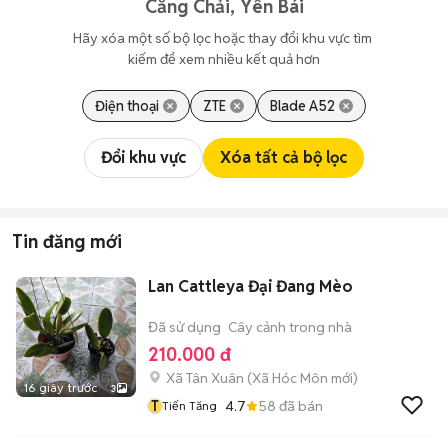
Căng Chải, Yên Bái
Hãy xóa một số bộ lọc hoặc thay đổi khu vực tìm 
kiếm để xem nhiều kết quả hơn
Điện thoại
ZTE
Blade A52
Đổi khu vực
Xóa tất cả bộ lọc
Tin đăng mới
Lan Cattleya Đại Đang Mèo
Đã sử dụng
Cây cảnh trong nhà
210.000 đ
Xã Tân Xuân
(
Xã Hóc Môn
mới)
16 giây trước
3
T
4.7
58
đã bán
Tiến Tăng