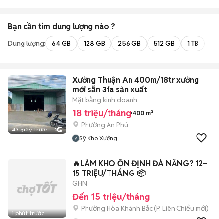
Bạn cần tìm
dung lượng
nào ?
Dung lượng:
64 GB
128 GB
256 GB
512 GB
1 TB
2 
Xưởng Thuận An 400m/18tr xưởng
mới sẵn 3fa sản xuất
Mặt bằng kinh doanh
18 triệu/tháng
400 m²
Phường An Phú
43 giây trước
3
Sỹ Kho Xưởng
🔥LÀM KHO ỔN ĐỊNH ĐÀ NẴNG? 12–
15 TRIỆU/THÁNG 📦
GHN
Đến 15 triệu/tháng
Phường Hòa Khánh Bắc
(
P. Liên Chiểu
mới)
1 phút trước