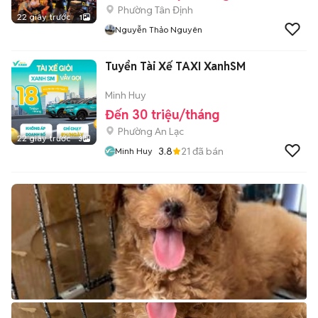
Phường Tân Định
22 giây trước
1
Nguyễn Thảo Nguyên
Tuyển Tài Xế TAXI XanhSM
Minh Huy
Đến 30 triệu/tháng
Phường An Lạc
22 giây trước
3
3.8
21
đã bán
Minh Huy