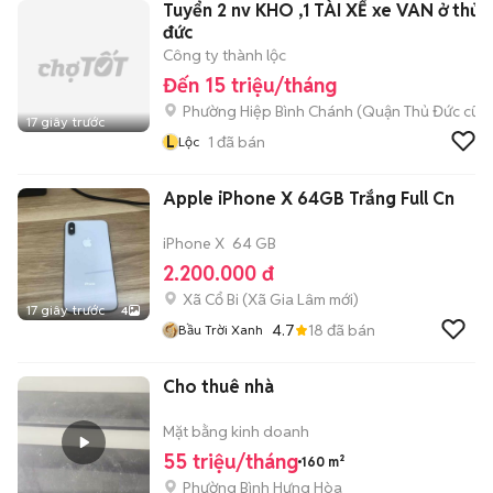
Tuyển 2 nv KHO ,1 TÀI XẾ xe VAN ở thủ
đức
Công ty thành lộc
Đến 15 triệu/tháng
Phường Hiệp Bình Chánh (Quận Thủ Đức cũ)
17 giây trước
L
1
đã bán
Lộc
Apple iPhone X 64GB Trắng Full Cn
iPhone X
64 GB
2.200.000 đ
Xã Cổ Bi
(
Xã Gia Lâm
mới)
17 giây trước
4
4.7
18
đã bán
Bầu Trời Xanh
Cho thuê nhà
Mặt bằng kinh doanh
55 triệu/tháng
160 m²
Phường Bình Hưng Hòa