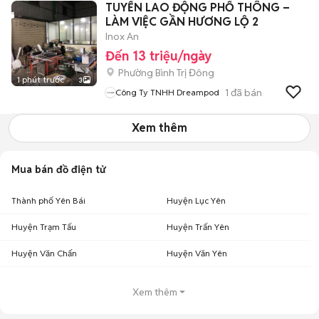
TUYỂN LAO ĐỘNG PHỔ THÔNG –
LÀM VIỆC GẦN HƯƠNG LỘ 2
Inox An
Đến 13 triệu/ngày
Phường Bình Trị Đông
1 phút trước
3
1
đã bán
Công Ty TNHH Dreampod
Xem thêm
Mua bán đồ điện tử
Thành phố Yên Bái
Huyện Lục Yên
Huyện Trạm Tấu
Huyện Trấn Yên
Huyện Văn Chấn
Huyện Văn Yên
Xem thêm