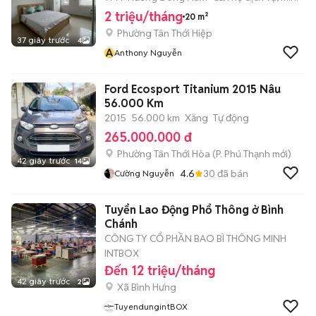
2 triệu/tháng
20 m²
Phường Tân Thới Hiệp
37 giây trước
4
A
Anthony Nguyễn
Ford Ecosport Titanium 2015 Nâu
56.000 Km
2015
56.000 km
Xăng
Tự động
265.000.000 đ
Phường Tân Thới Hòa
(
P. Phú Thạnh
mới)
42 giây trước
14
4.6
30
đã bán
Cường Nguyễn
Tuyển Lao Động Phổ Thông ở Bình
Chánh
CÔNG TY CỔ PHẦN BAO BÌ THÔNG MINH
INTBOX
Đến 12 triệu/tháng
42 giây trước
2
Xã Bình Hưng
TuyendungintBOX