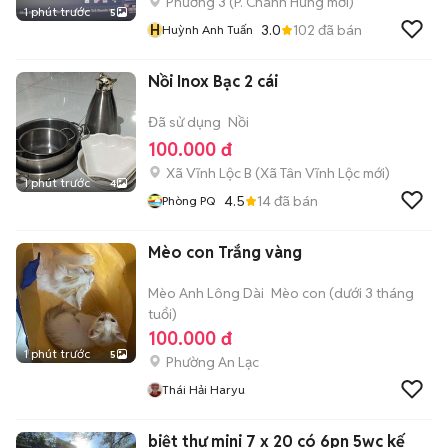
Phường 3
(
P. Chánh Hưng
mới)
1 phút trước
5
H
3.0
102
đã bán
Huỳnh Anh Tuấn
Nồi Inox Bạc 2 cái
Đã sử dụng
Nồi
100.000 đ
Xã Vĩnh Lộc B
(
Xã Tân Vĩnh Lộc
mới)
1 phút trước
4
4.5
14
đã bán
Phòng PQ
Mèo con Trắng vàng
Mèo Anh Lông Dài
Mèo con (dưới 3 tháng
tuổi)
100.000 đ
1 phút trước
5
Phường An Lạc
Thái Hải Haryu
biệt thự mini 7 x 20 có 6pn 5wc kế