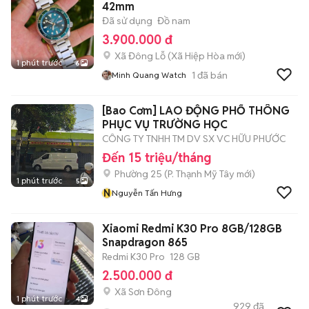
42mm
Đã sử dụng
Đồ nam
3.900.000 đ
Xã Đông Lỗ
(
Xã Hiệp Hòa
mới)
1 phút trước
6
1
đã bán
Minh Quang Watch
[Bao Cơm] LAO ĐỘNG PHỔ THÔNG
PHỤC VỤ TRƯỜNG HỌC
CÔNG TY TNHH TM DV SX VC HỮU PHƯỚC
Đến 15 triệu/tháng
Phường 25
(
P. Thạnh Mỹ Tây
mới)
1 phút trước
5
N
Nguyễn Tấn Hưng
Xiaomi Redmi K30 Pro 8GB/128GB
Snapdragon 865
Redmi K30 Pro
128 GB
2.500.000 đ
Xã Sơn Đông
1 phút trước
4
929
đã