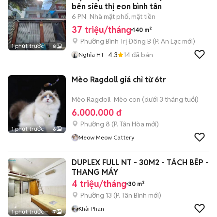
bên siêu thị eon bình tân
6 PN
Nhà mặt phố, mặt tiền
37 triệu/tháng
140 m²
Phường Bình Trị Đông B
(
P. An Lạc
mới)
1 phút trước
8
4.3
14
đã bán
Nghĩa HT
Mèo Ragdoll giá chỉ từ 6tr
Mèo Ragdoll
Mèo con (dưới 3 tháng tuổi)
6.000.000 đ
Phường 8
(
P. Tân Hòa
mới)
1 phút trước
6
Meow Meow Cattery
DUPLEX FULL NT - 30M2 - TÁCH BẾP -
THANG MÁY
4 triệu/tháng
30 m²
Phường 13
(
P. Tân Bình
mới)
Khải Phan
1 phút trước
7