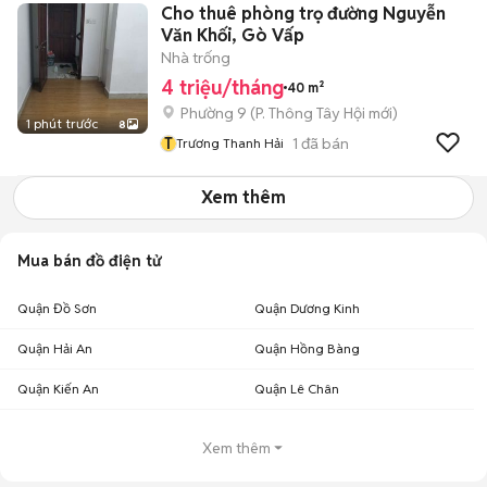
Cho thuê phòng trọ đường Nguyễn
Văn Khối, Gò Vấp
Nhà trống
4 triệu/tháng
40 m²
Phường 9
(
P. Thông Tây Hội
mới)
1 phút trước
8
T
1
đã bán
Trương Thanh Hải
Xem thêm
Mua bán đồ điện tử
Quận Đồ Sơn
Quận Dương Kinh
Quận Hải An
Quận Hồng Bàng
Quận Kiến An
Quận Lê Chân
Xem thêm