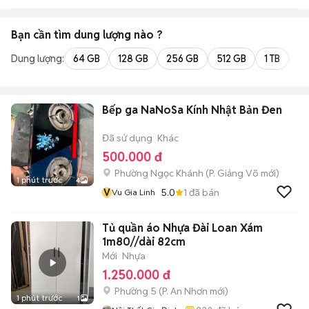
Bạn cần tìm
dung lượng
nào ?
Dung lượng:
64 GB
128 GB
256 GB
512 GB
1 TB
2 
Bếp ga NaNoSa Kính Nhật Bản Đen
Đã sử dụng
Khác
500.000 đ
Phường Ngọc Khánh
(
P. Giảng Võ
mới)
1 phút trước
4
V
5.0
1
đã bán
Vu Gia Linh
Tủ quần áo Nhựa Đài Loan Xám
1m80//dài 82cm
Mới
Nhựa
1.250.000 đ
Phường 5
(
P. An Nhơn
mới)
1 phút trước
1