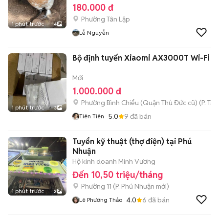
180.000 đ
Phường Tân Lập
1 phút trước
4
Lễ Nguyễn
Bộ định tuyến Xiaomi AX3000T Wi-Fi 6
Mới
1.000.000 đ
Phường Bình Chiểu (Quận Thủ Đức cũ)
(
P. Ta
1 phút trước
3
5.0
9
đã bán
Tiên Tiên
Tuyển kỹ thuật (thợ điện) tại Phú
Nhuận
Hộ kinh doanh Minh Vương
Đến 10,50 triệu/tháng
Phường 11
(
P. Phú Nhuận
mới)
1 phút trước
2
4.0
6
đã bán
Lê Phương Thảo