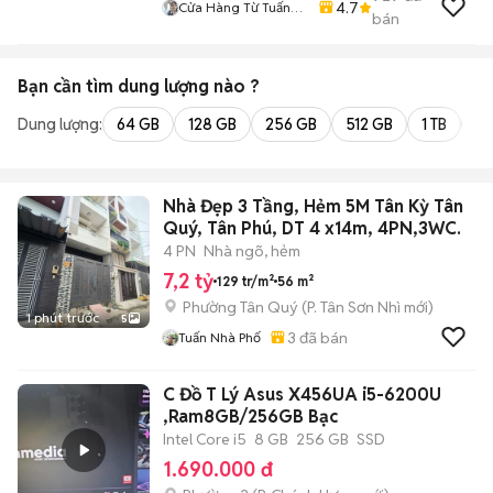
4.7
Cửa Hàng Từ Tuấn
bán
Bến Tre
Bạn cần tìm
dung lượng
nào ?
Dung lượng:
64 GB
128 GB
256 GB
512 GB
1 TB
2 
Nhà Đẹp 3 Tầng, Hẻm 5M Tân Kỳ Tân
Quý, Tân Phú, DT 4 x14m, 4PN,3WC.
4 PN
Nhà ngõ, hẻm
7,2 tỷ
129 tr/m²
56 m²
Phường Tân Quý
(
P. Tân Sơn Nhì
mới)
1 phút trước
5
3
đã bán
Tuấn Nhà Phố
C Đồ T Lý Asus X456UA i5-6200U
,Ram8GB/256GB Bạc
Intel Core i5
8 GB
256 GB
SSD
1.690.000 đ