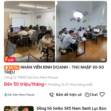
Tin nổi bật
2
NHÂN VIÊN KINH DOANH - THU NHẬP 30-50
TRIỆU
Công Ty TNHH Sài Gòn New House
Đến 50 triệu/tháng
Phường 15
(
P. Hòa Hưng
mới)
Bấm để hiện số
Chat
Sài Gòn New House
Đồng hồ Seiko SK5 Nam Xanh Lục Bảo