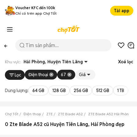
Voucher KFC đến 100k
Tải app
Chỉ có trên app Chợ Tốt
Khu vực:
Hải Phòng, Huyện Tiên Lãng
Xoá lọc
Điện thoại
67
Giá
Lọc
Dung lượng:
64 GB
128 GB
256 GB
512 GB
1 TB
2 
Chợ Tốt
Điện thoại
ZTE
ZTE Blade A52
ZTE Blade A52 Hải Phòng
0 Zte Blade A52 cũ Huyện Tiên Lãng, Hải Phòng đẹp