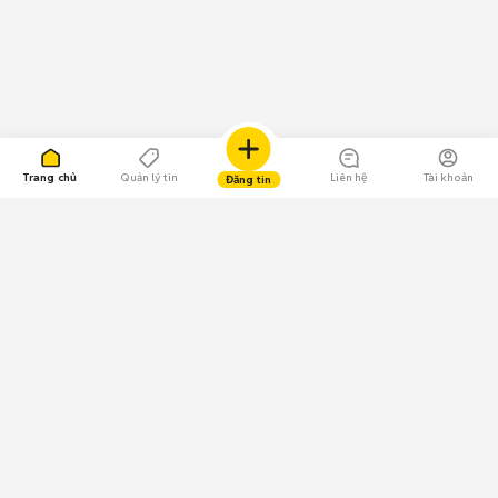
Trang chủ
Quản lý tin
Liên hệ
Tài khoản
Đăng tin
109.000 Bình chọn
Tải ứng dụng Chợ Tốt
Về Chợ Tốt
Quy chế sàn
Chính sách bảo mật
Giải quyết tranh chấp