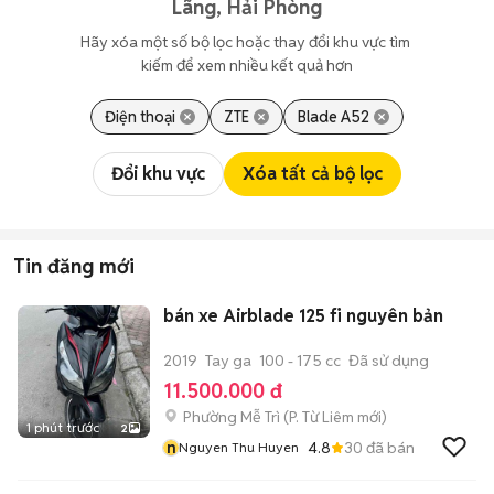
Lãng, Hải Phòng
Hãy xóa một số bộ lọc hoặc thay đổi khu vực tìm 
kiếm để xem nhiều kết quả hơn
Điện thoại
ZTE
Blade A52
Đổi khu vực
Xóa tất cả bộ lọc
Tin đăng mới
bán xe Airblade 125 fi nguyên bản
2019
Tay ga
100 - 175 cc
Đã sử dụng
11.500.000 đ
Phường Mễ Trì
(
P. Từ Liêm
mới)
1 phút trước
2
n
4.8
30
đã bán
Nguyen Thu Huyen