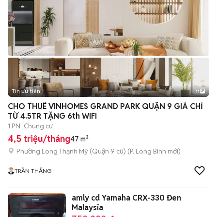
Tin ưu tiên
11
+
2
CHO THUÊ VINHOMES GRAND PARK QUẬN 9 GIÁ CHỈ
TỪ 4.5TR TẶNG 6th WIFI
1 PN
Chung cư
4,5 triệu/tháng
47 m²
Phường Long Thạnh Mỹ (Quận 9 cũ)
(
P. Long Bình
mới)
TRẦN THẮNG
amly cd Yamaha CRX-330 Đen
Malaysia