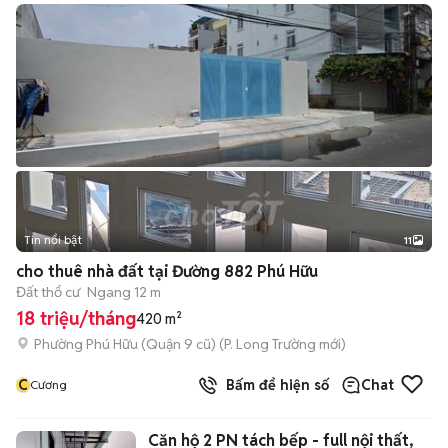
Tin nổi bật
11
+
2
cho thuê nhà đất tại Đường 882 Phú Hữu
Đất thổ cư
Ngang 12 m
18 triệu/tháng
420 m²
Phường Phú Hữu (Quận 9 cũ)
(
P. Long Trường
mới)
C
Bấm để hiện số
Chat
Cương
Căn hộ 2 PN tách bếp - full nội thất,