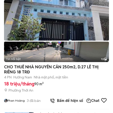
Tin nổi bật
12
+
2
CHO THUÊ NHÀ NGUYÊN CĂN 250m2, D.27 LÊ THỊ
RIÊNG 18 TRĐ
4 PN
Hướng Nam
Nhà mặt phố, mặt tiền
18 triệu/tháng
90 m²
Phường Thới An
3
đã bán
Bấm để hiện số
Chat
Phan Hoàng