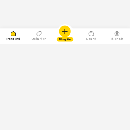
Trang chủ
Quản lý tin
Liên hệ
Tài khoản
Đăng tin
109.000 Bình chọn
Tải ứng dụng Chợ Tốt
Về Chợ Tốt
Quy chế sàn
Chính sách bảo mật
Giải quyết tranh chấp
CÔNG TY TNHH CHỢ TỐT - Người đại diện theo pháp luật:
Nguyễn Trọng Tấn; GPDKKD: 0312120782 do Sở KH & ĐT TP.HCM cấp ngày