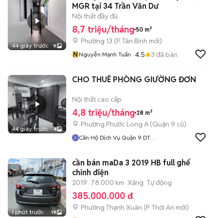
MGR tại 34 Trần Văn Dư
Nội thất đầy đủ
8,7 triệu/tháng
50 m²
Phường 13
(
P. Tân Bình
mới)
44 giây trước
9
N
4.5
3
đã bán
Nguyễn Mạnh Tuấn
CHO THUÊ PHÒNG GIƯỜNG ĐƠN
Nội thất cao cấp
4,8 triệu/tháng
28 m²
Phường Phước Long A (Quận 9 cũ)
44 giây trước
4
Căn Hộ Dịch Vụ Quận 9 DT
HOMES
cần bán maDa 3 2019 HB full ghế
chỉnh điện
2019
78.000 km
Xăng
Tự động
385.000.000 đ
Phường Thạnh Xuân
(
P. Thới An
mới)
1 phút trước
19