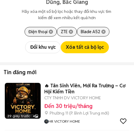
Dũng, Bắc Giang
Hãy xóa một số bộ lọc hoặc thay đổi khu vực tìm 
kiếm để xem nhiều kết quả hơn
Điện thoại
ZTE
Blade A52
Đổi khu vực
Xóa tất cả bộ lọc
Tin đăng mới
🔥 Tân Sinh Viên, Mới Ra Trường – Cơ
Hội Kiếm Tiền
CTY TNHH DV VICTORY HOME
Đến 30 triệu/tháng
Phường 11
(
P. Bình Lợi Trung
mới)
39 giây trước
4
HR VICTORY HOME