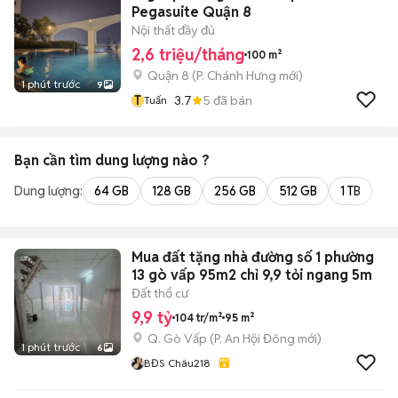
Pegasuite Quận 8
Nội thất đầy đủ
2,6 triệu/tháng
100 m²
Quận 8
(
P. Chánh Hưng
mới)
1 phút trước
9
T
3.7
5
đã bán
Tuấn
Bạn cần tìm
dung lượng
nào ?
Dung lượng:
64 GB
128 GB
256 GB
512 GB
1 TB
2 
Mua đất tặng nhà đường số 1 phường
13 gò vấp 95m2 chỉ 9,9 tỏi ngang 5m
Đất thổ cư
9,9 tỷ
104 tr/m²
95 m²
Q. Gò Vấp
(
P. An Hội Đông
mới)
1 phút trước
6
BĐS Châu218