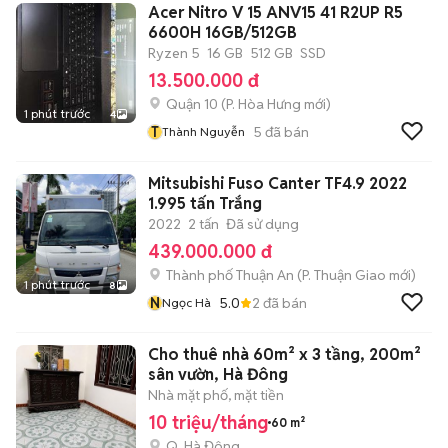
Acer Nitro V 15 ANV15 41 R2UP R5
6600H 16GB/512GB
Ryzen 5
16 GB
512 GB
SSD
13.500.000 đ
Quận 10
(
P. Hòa Hưng
mới)
1 phút trước
4
T
5
đã bán
Thành Nguyễn
Mitsubishi Fuso Canter TF4.9 2022
1.995 tấn Trắng
2022
2 tấn
Đã sử dụng
439.000.000 đ
Thành phố Thuận An
(
P. Thuận Giao
mới)
1 phút trước
8
N
5.0
2
đã bán
Ngọc Hà
Cho thuê nhà 60m² x 3 tầng, 200m²
sân vườn, Hà Đông
Nhà mặt phố, mặt tiền
10 triệu/tháng
60 m²
Q. Hà Đông