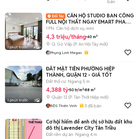
bán
TỐT
CĂN HỘ STUDIO BAN CÔNG
FULL NỘI THẤT NGAY EMART PHAN
HUY ÍCH
1 PN
Căn hộ dịch vụ, mini
4,3 triệu/tháng
40 m²
Q. Gò Vấp
(
P. An Hội Tây
mới)
1 phút trước
6
Phụng Linh Megas
ĐẤT MẶT TIỀN PHƯỜNG HIỆP
THÀNH, QUẬN 12 - GIÁ TỐT
Đất thổ cư
Ngang 5 m
4,388 tỷ
50 tr/m²
88 m²
Quận 12
(
P. Tân Thới Hiệp
mới)
1 phút trước
3
3
đã bán
BĐS Thiên Vinh
Cơ hội hiếm để anh chị sở hữu đất khu
đô thị Lavender City Tân Triều
Đất nền dự án
Ngang 4 m