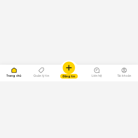
Trang chủ
Quản lý tin
Liên hệ
Tài khoản
Đăng tin
109.000 Bình chọn
Tải ứng dụng Chợ Tốt