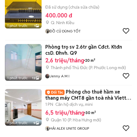
Đã sử dụng (chưa sửa chữa)
400.000 đ
Q. Ninh Kiều
1 phút trước
1
ĐỒ CỦ DÙNG TỐT
Phòng trọ sv 2.6tr gần Cđct. Ktđn
csD. Đhvh. Q9
2,6 triệu/tháng
20 m²
Thành phố Thủ Đức
(
P. Phước Long
mới)
Jenny A M I
1 phút trước
12
Phòng cho thuê hầm xe
thang máy CMT8 gần toà nhà Viettel
gần đh UEH
1 PN
Căn hộ dịch vụ, mini
6,5 triệu/tháng
30 m²
Quận 10
(
P. Hòa Hưng
mới)
1 phút trước
9
HẢI ALEX UNITE GROUP