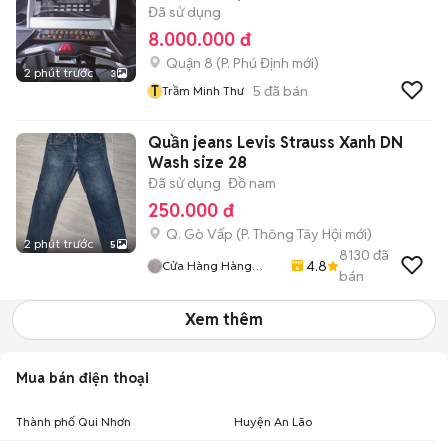
Đã sử dụng
8.000.000 đ
Quận 8
(
P. Phú Định
mới)
2 phút trước
3
T
5
đã bán
Trầm Minh Thư
Quần jeans Levis Strauss Xanh DN
Wash size 28
Đã sử dụng
Đồ nam
250.000 đ
Q. Gò Vấp
(
P. Thông Tây Hội
mới)
2 phút trước
5
8130
đã
4.8
Cửa Hàng Hàng
bán
2handsgood
Xem thêm
Mua bán điện thoại
Thành phố Qui Nhơn
Huyện An Lão