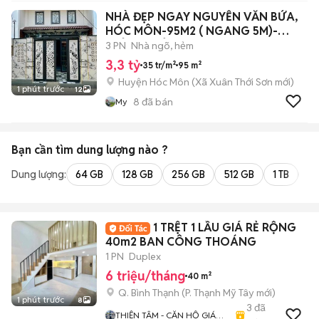
NHÀ ĐẸP NGAY NGUYỄN VĂN BỨA,
HÓC MÔN-95M2 ( NGANG 5M)-
NHỈNH 3 TỶ
3 PN
Nhà ngõ, hẻm
3,3 tỷ
35 tr/m²
95 m²
Huyện Hóc Môn
(
Xã Xuân Thới Sơn
mới)
1 phút trước
12
8
đã bán
My
Bạn cần tìm
dung lượng
nào ?
Dung lượng:
64 GB
128 GB
256 GB
512 GB
1 TB
2 
1 TRỆT 1 LẦU GIÁ RẺ RỘNG
40m2 BAN CÔNG THOÁNG
1 PN
Duplex
6 triệu/tháng
40 m²
Q. Bình Thạnh
(
P. Thạnh Mỹ Tây
mới)
1 phút trước
8
3
đã
THIỆN TÂM - CĂN HỘ GIÁ