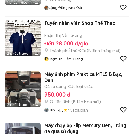
1 phút trước
4
Cộng Đồng Nhà Đất
Tuyển nhân viên Shop Thể Thao
Phạm Thị Cẩm Giang
Đến 28.000 đ/giờ
Thành phố Thủ Đức
(
P. Bình Trưng
mới)
2 phút trước
1
P
Phạm Thị Cẩm Giang
Máy ảnh phim Praktica MTL5 B Bạc,
Đen
Đã sử dụng
Các loại khác
950.000 đ
Q. Tân Bình
(
P. Tân Hòa
mới)
2 phút trước
6
4.3
451
đã bán
Huy
Máy chạy bộ Elip Mercury Đen, Trắng
đã qua sử dụng