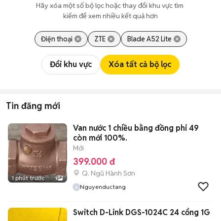
Hãy xóa một số bộ lọc hoặc thay đổi khu vực tìm 
kiếm để xem nhiều kết quả hơn
Điện thoại
ZTE
Blade A52 Lite
Đổi khu vực
Xóa tất cả bộ lọc
Tin đăng mới
Van nước 1 chiều bằng đồng phi 49
còn mới 100%.
Mới
399.000 đ
Q. Ngũ Hành Sơn
1 phút trước
1
Nguyenductang
Switch D-Link DGS-1024C 24 cổng 1G