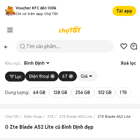
Voucher KFC đến 100k
Tải app
Chỉ có trên app Chợ Tốt
Khu vực:
Bình Định
Xoá lọc
Điện thoại
67
Giá
Lọc
Dung lượng:
64 GB
128 GB
256 GB
512 GB
1 TB
2 
Chợ Tốt
Điện thoại
ZTE
ZTE Blade A52 Lite
ZTE Blade A52 Lite Bình
0 Zte Blade A52 Lite cũ Bình Định đẹp