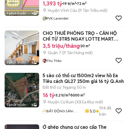
1,393 tỷ
19 tr/m²
72 m²
Huyện Vĩnh Cửu
(
P. Tân Triều
mới)
1 phút trước
4
PVK Lavender
CHO THUÊ PHÒNG TRỌ - CĂN HỘ
CHỈ TỪ 3TR5 NGAY LOTTE MART
QUẬN 7
3,5 triệu/tháng
20 m²
Quận 7
(
P. Tân Hưng
mới)
Thu Thảo
1 phút trước
5
5 sào có thổ cư 1500m2 view hồ Ea
Tiêu cách QL27 250m giá 16 tỷ Q.Anh
Đất thổ cư
Ngang 50 m
16 tỷ
3,2 tr/m²
5000 m²
Huyện Cư Kuin
(
Xã Ea Ktur
mới)
1 phút trước
5
194
đã
5.0
BẤT ĐỘNG SẢN-
bán
QUỲNH ANH
Ở ghép chung cư cao cấp The