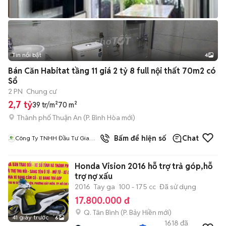
Tin nổi bật
4
Bán Căn Habitat tầng 11 giá 2 tỷ 8 full nội thất 70m2 có
Sổ
2 PN
Chung cư
2,7 tỷ
39 tr/m²
70 m²
Thành phố Thuận An
(
P. Bình Hòa
mới)
Bấm để hiện số
Chat
Công Ty TNHH Đầu Tư Gia
Hưng Land
Honda Vision 2016 hỗ trợ trả góp,hỗ
trợ nợ xấu
2016
Tay ga
100 - 175 cc
Đã sử dụng
17.800.000 đ
Q. Tân Bình
(
P. Bảy Hiền
mới)
41 giây trước
6
1618
đã