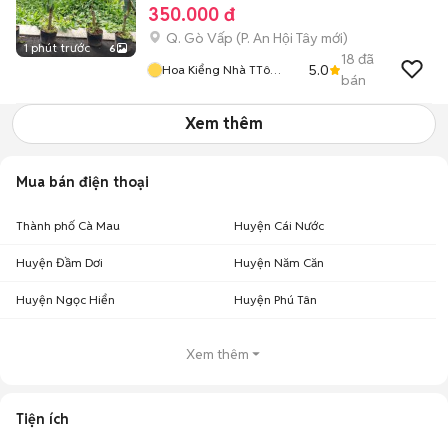
350.000 đ
Q. Gò Vấp
(
P. An Hội Tây
mới)
1 phút trước
6
18
đã
5.0
Hoa Kiểng Nhà TTô
bán
KKem
Xem thêm
Mua bán điện thoại
Thành phố Cà Mau
Huyện Cái Nước
Huyện Đầm Dơi
Huyện Năm Căn
Huyện Ngọc Hiển
Huyện Phú Tân
Xem thêm
Tiện ích