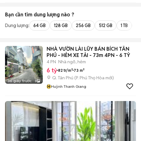
Bạn cần tìm
dung lượng
nào ?
Dung lượng:
64 GB
128 GB
256 GB
512 GB
1 TB
2 
NHÀ VƯỜN LÀI LŨY BÁN BÍCH TÂN
PHÚ - HẺM XE TẢI - 73m 4PN - 6 TỶ
4 PN
Nhà ngõ, hẻm
6 tỷ
82 tr/m²
73 m²
Q. Tân Phú
(
P. Phú Thọ Hòa
mới)
36 giây trước
3
H
Huỳnh Thanh Giang