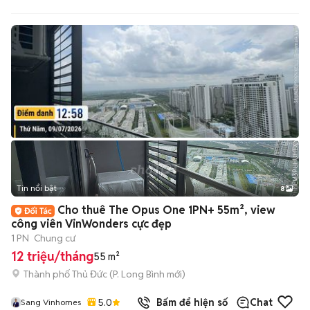
Tin nổi bật
8
+
2
Cho thuê The Opus One 1PN+ 55m², view
công viên VinWonders cực đẹp
1 PN
Chung cư
12 triệu/tháng
55 m²
Thành phố Thủ Đức
(
P. Long Bình
mới)
5.0
Bấm để hiện số
Chat
Sang Vinhomes