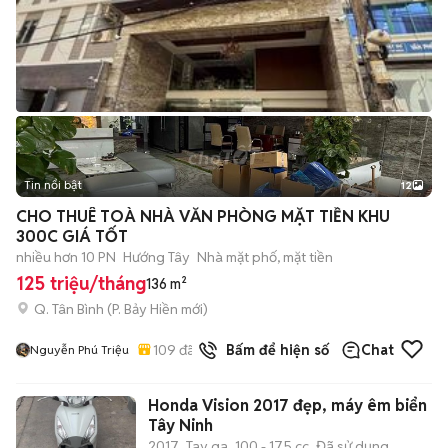
Tin nổi bật
12
+
2
CHO THUÊ TOÀ NHÀ VĂN PHÒNG MẶT TIỀN KHU
300C GIÁ TỐT
nhiều hơn 10 PN
Hướng Tây
Nhà mặt phố, mặt tiền
125 triệu/tháng
136 m²
Q. Tân Bình
(
P. Bảy Hiền
mới)
109
đã bán
Bấm để hiện số
Chat
Nguyễn Phú Triệu
Honda Vision 2017 đẹp, máy êm biển
Tây Ninh
2017
Tay ga
100 - 175 cc
Đã sử dụng