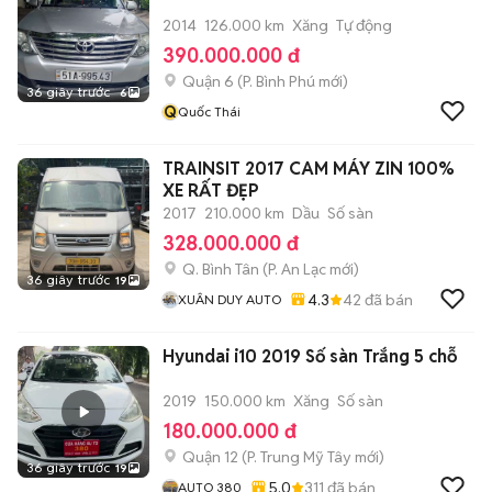
2014
126.000 km
Xăng
Tự động
390.000.000 đ
Quận 6
(
P. Bình Phú
mới)
36 giây trước
6
Q
Quốc Thái
TRAINSIT 2017 CAM MÁY ZIN 100%
XE RẤT ĐẸP
2017
210.000 km
Dầu
Số sàn
328.000.000 đ
Q. Bình Tân
(
P. An Lạc
mới)
36 giây trước
19
4.3
42
đã bán
XUÂN DUY AUTO
Hyundai i10 2019 Số sàn Trắng 5 chỗ
2019
150.000 km
Xăng
Số sàn
180.000.000 đ
Quận 12
(
P. Trung Mỹ Tây
mới)
36 giây trước
19
5.0
311
đã bán
AUTO 380