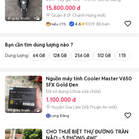
15.800.000 đ
Quận 8
(
P. Chánh Hưng
mới)
41 giây trước
7
4.6
1009
đã bán
Hiếu CT5
Bạn cần tìm
dung lượng
nào ?
Dung lượng:
64 GB
128 GB
256 GB
512 GB
1 TB
2 
Nguồn máy tính Cooler Master V650
SFX Gold Đen
Đã sử dụng (chưa sửa chữa)
1.100.000 đ
Huyện Gia Lâm
(
Xã Thuận An
mới)
44 giây trước
2
Long Đăng
CHO THUÊ BIỆT THỰ ĐƯỜNG TRẦN
NÃO - 5 PHÒNG 4WC