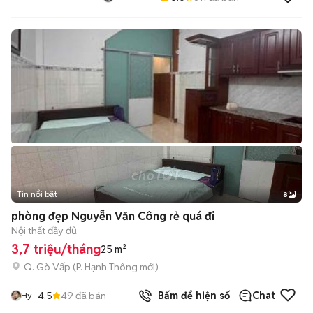
Tin nổi bật
8
+
2
phòng đẹp Nguyễn Văn Công rẻ quá đi
Nội thất đầy đủ
3,7 triệu/tháng
25 m²
Q. Gò Vấp
(
P. Hạnh Thông
mới)
4.5
49
đã bán
Bấm để hiện số
Chat
Hy