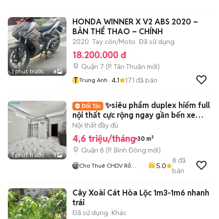
HONDA WINNER X V2 ABS 2020 –
BẢN THỂ THAO – CHÍNH
2020
Tay côn/Moto
Đã sử dụng
18.200.000 đ
Quận 7
(
P. Tân Thuận
mới)
1 phút trước
8
T
4.1
171
đã bán
Trung Anh
✨siêu phẩm duplex hiếm full
nội thất cực rộng ngay gần bến xe
Quận 8
Nội thất đầy đủ
4,6 triệu/tháng
30 m²
Quận 8
(
P. Bình Đông
mới)
1 phút trước
7
8
đã
5.0
Cho Thuê CHDV Rổ
bán
Hàng Tại Hifriendz
Cây Xoài Cát Hòa Lộc 1m3-1m6 nhanh
trái
Đã sử dụng
Khác