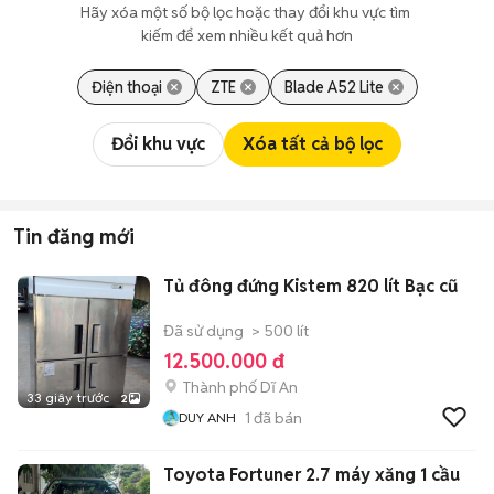
Hãy xóa một số bộ lọc hoặc thay đổi khu vực tìm 
kiếm để xem nhiều kết quả hơn
Điện thoại
ZTE
Blade A52 Lite
Đổi khu vực
Xóa tất cả bộ lọc
Tin đăng mới
Tủ đông đứng Kistem 820 lít Bạc cũ
Đã sử dụng
> 500 lít
12.500.000 đ
Thành phố Dĩ An
33 giây trước
2
1
đã bán
DUY ANH
Toyota Fortuner 2.7 máy xăng 1 cầu