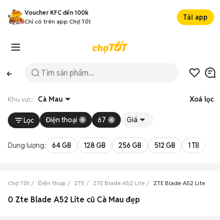
Voucher KFC đến 100k
Tải app
Chỉ có trên app Chợ Tốt
Khu vực:
Cà Mau
Xoá lọc
Điện thoại
67
Giá
Lọc
Dung lượng:
64 GB
128 GB
256 GB
512 GB
1 TB
2 
Chợ Tốt
Điện thoại
ZTE
ZTE Blade A52 Lite
ZTE Blade A52 Lite Cà 
0 Zte Blade A52 Lite cũ Cà Mau đẹp