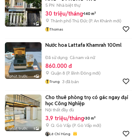
5 PN
Nhà biệt thự
30 triệu/tháng
140 m²
Thành phố Thủ Đức
(
P. An Khánh
mới)
1 phút trước
9
T
Thomas
Nước hoa Lattafa Khamrah 100ml
Đã sử dụng
Cả nam và nữ
860.000 đ
Quận 8
(
P. Bình Đông
mới)
1 phút trước
4
T
3
đã bán
Trung
Cho thuê phòng trọ có gác ngay đại
học Công Nghiệp
Nội thất đầy đủ
3,9 triệu/tháng
30 m²
Q. Gò Vấp
(
P. Gò Vấp
mới)
1 phút trước
5
Lê Chí Hùng