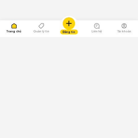
Trang chủ
Quản lý tin
Liên hệ
Tài khoản
Đăng tin
109.000 Bình chọn
Tải ứng dụng Chợ Tốt
Về Chợ Tốt
Quy chế sàn
Chính sách bảo mật
Giải quyết tranh chấp
CÔNG TY TNHH CHỢ TỐT - Người đại diện theo pháp luật:
Nguyễn Trọng Tấn; GPDKKD: 0312120782 do Sở KH & ĐT TP.HCM cấp ngày
11/01/2013;