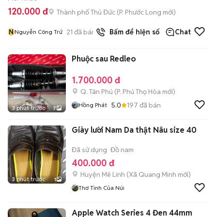
120.000 đ
Thành phố Thủ Đức
(
P. Phước Long
mới)
N
21
đã bán
Bấm để hiện số
Chat
Nguyễn Công Trứ
Phuộc sau Redleo
1.700.000 đ
Q. Tân Phú
(
P. Phú Thọ Hòa
mới)
5.0
197
đã bán
Hồng Phát
3 phút trước
7
Giày lười Nam Da thật Nâu size 40
Đã sử dụng
Đồ nam
400.000 đ
Huyện Mê Linh
(
Xã Quang Minh
mới)
3 phút trước
1
Thơ Tình Của Núi
Apple Watch Series 4 Đen 44mm