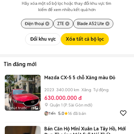
Hãy xóa một số bộ lọc hoặc thay đổi khu vực tìm 
kiếm để xem nhiều kết quả hơn
Điện thoại
ZTE
Blade A52 Lite
Đổi khu vực
Xóa tất cả bộ lọc
Tin đăng mới
Mazda CX-5 5 chỗ Xăng màu Đỏ
2023
340.000 km
Xăng
Tự động
630.000.000 đ
Quận 1
(
P. Sài Gòn
mới)
1 phút trước
5
5.0
16
đã bán
Tiến
Bán Căn Hộ Mini Xuân La Tây Hồ, Mới