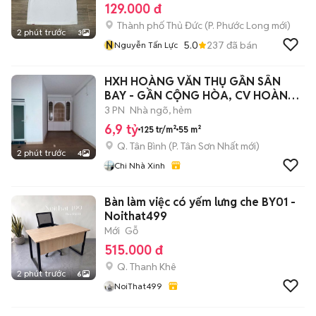
129.000 đ
Thành phố Thủ Đức
(
P. Phước Long
mới)
2 phút trước
3
N
5.0
237
đã bán
Nguyễn Tấn Lực
HXH HOÀNG VĂN THỤ GẦN SÂN
BAY - GẦN CỘNG HÒA, CV HOÀNG
VĂN THỤ.
3 PN
Nhà ngõ, hẻm
6,9 tỷ
125 tr/m²
55 m²
Q. Tân Bình
(
P. Tân Sơn Nhất
mới)
2 phút trước
4
Chi Nhà Xinh
Bàn làm việc có yếm lưng che BY01 -
Noithat499
Mới
Gỗ
515.000 đ
Q. Thanh Khê
2 phút trước
6
NoiThat499