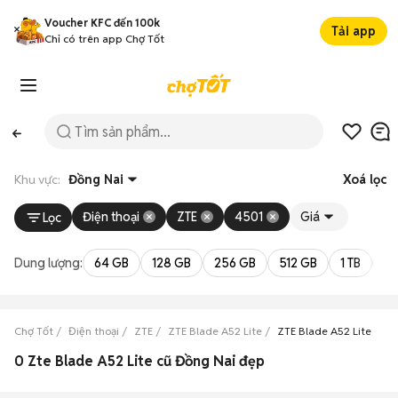
Voucher KFC đến 100k
Tải app
Chỉ có trên app Chợ Tốt
Khu vực:
Đồng Nai
Xoá lọc
Điện thoại
ZTE
4501
Giá
Lọc
Dung lượng:
64 GB
128 GB
256 GB
512 GB
1 TB
2 
Chợ Tốt
Điện thoại
ZTE
ZTE Blade A52 Lite
ZTE Blade A52 Lite Đồn
0 Zte Blade A52 Lite cũ Đồng Nai đẹp