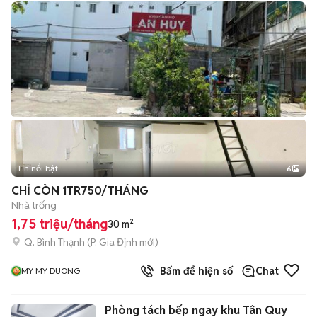
Tin nổi bật
6
+
2
CHỈ CÒN 1TR750/THÁNG
Nhà trống
1,75 triệu/tháng
30 m²
Q. Bình Thạnh
(
P. Gia Định
mới)
Bấm để hiện số
Chat
MY MY DUONG
Phòng tách bếp ngay khu Tân Quy