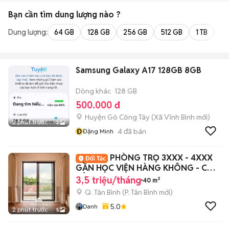
Bạn cần tìm
dung lượng
nào ?
Dung lượng:
64 GB
128 GB
256 GB
512 GB
1 TB
2 
Samsung Galaxy A17 128GB 8GB
Dòng khác
128 GB
500.000 đ
Huyện Gò Công Tây
(
Xã Vĩnh Bình
mới)
2 phút trước
2
Đ
4
đã bán
Đặng Minh
PHÒNG TRỌ 3XXX - 4XXX
GẦN HỌC VIỆN HÀNG KHÔNG - CAO
ĐẲNG Y PNT
3,5 triệu/tháng
40 m²
Q. Tân Bình
(
P. Tân Bình
mới)
5.0
Danh
2 phút trước
5