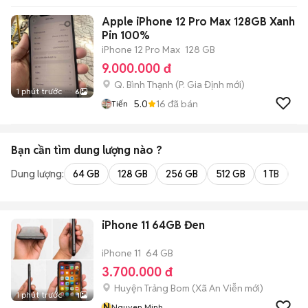
Apple iPhone 12 Pro Max 128GB Xanh
Pin 100%
iPhone 12 Pro Max
128 GB
9.000.000 đ
Q. Bình Thạnh
(
P. Gia Định
mới)
1 phút trước
6
5.0
16
đã bán
Tiến
Bạn cần tìm
dung lượng
nào ?
Dung lượng:
64 GB
128 GB
256 GB
512 GB
1 TB
2 
iPhone 11 64GB Đen
iPhone 11
64 GB
3.700.000 đ
Huyện Trảng Bom
(
Xã An Viễn
mới)
1 phút trước
1
N
Nguyen Minh