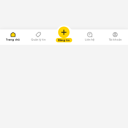
Trang chủ
Quản lý tin
Liên hệ
Tài khoản
Đăng tin
109.000 Bình chọn
Tải ứng dụng Chợ Tốt
Về Chợ Tốt
Quy chế sàn
Chính sách bảo mật
Giải quyết tranh chấp
CÔNG TY TNHH CHỢ TỐT - Người đại diện theo pháp luật: