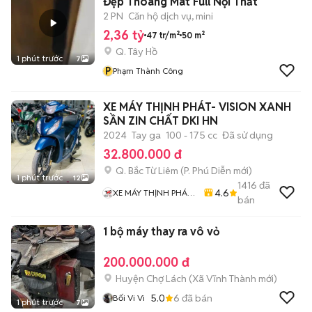
Đẹp Thoáng Mát Full Nội Thất
2 PN
Căn hộ dịch vụ, mini
2,36 tỷ
47 tr/m²
50 m²
Q. Tây Hồ
1 phút trước
7
P
Phạm Thành Công
XE MÁY THỊNH PHÁT- VISION XANH
SẦN ZIN CHẤT DKI HN
2024
Tay ga
100 - 175 cc
Đã sử dụng
32.800.000 đ
Q. Bắc Từ Liêm
(
P. Phú Diễn
mới)
1 phút trước
12
1416
đã
4.6
XE MÁY THỊNH PHÁT
bán
XE LƯỚT GIÁ RẺ
1 bộ máy thay ra vô vỏ
200.000.000 đ
Huyện Chợ Lách
(
Xã Vĩnh Thành
mới)
5.0
6
đã bán
Bối Vi Vi
1 phút trước
7