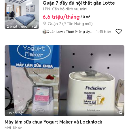
Quận 7 đầy đủ nội thất gần Lotte
1 PN
Căn hộ dịch vụ, mini
6,6 triệu/tháng
30 m²
Quận 7
(
P. Tân Hưng
mới)
2 phút trước
9
1
đã bán
Quân Lewis Thuê Phòng Uy
Tín
Tin nổi bật
1
Máy làm sữa chua Yogurt Maker và Locknlock
Mới
Khác