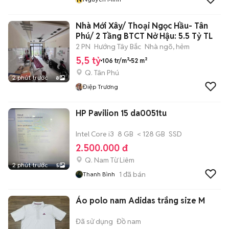
Nhà Mới Xây/ Thoại Ngọc Hầu- Tân
Phú/ 2 Tầng BTCT Nở Hậu: 5.5 Tỷ TL
2 PN
Hướng Tây Bắc
Nhà ngõ, hẻm
5,5 tỷ
106 tr/m²
52 m²
Q. Tân Phú
2 phút trước
8
Điệp Trương
HP Pavilion 15 da0051tu
Intel Core i3
8 GB
< 128 GB
SSD
2.500.000 đ
Q. Nam Từ Liêm
2 phút trước
5
1
đã bán
Thanh Bình
Áo polo nam Adidas trắng size M
Đã sử dụng
Đồ nam