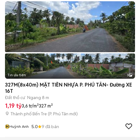
Tin ưu tiên
3
327M(8x40m) MẶT TIỀN NHỰA P. PHÚ TÂN- Đường XE
16T
Đất thổ cư
Ngang 8 m
1,19 tỷ
3,6 tr/m²
327 m²
Thành phố Bến Tre
(
P. Phú Tân
mới)
H
5.0
9
đã bán
Huỳnh Anh