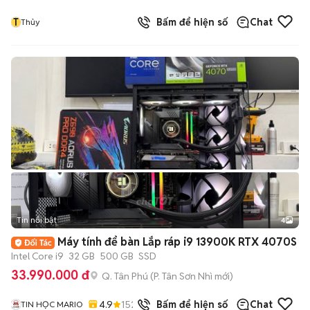
T
Bấm để hiện số
Chat
Thủy
Tin nổi bật
4
Máy tính để bàn Lắp ráp i9 13900K RTX 4070S
Intel Core i9
32 GB
500 GB
SSD
33.990.000 đ
Q. Tân Phú
(
P. Tân Sơn Nhì
mới)
4.9
152
đã bán
Bấm để hiện số
Chat
TIN HỌC MARIO