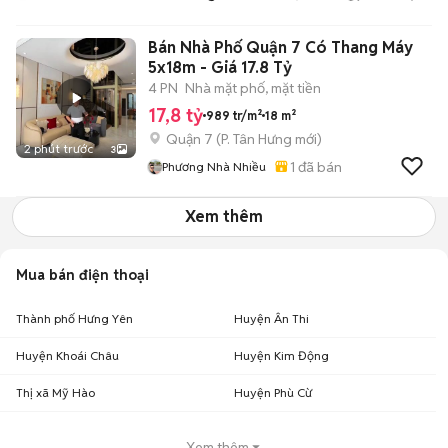
Bán Nhà Phố Quận 7 Có Thang Máy
5x18m - Giá 17.8 Tỷ
4 PN
Nhà mặt phố, mặt tiền
17,8 tỷ
989 tr/m²
18 m²
Quận 7
(
P. Tân Hưng
mới)
2 phút trước
3
1
đã bán
Phương Nhà Nhiều
Xem thêm
Mua bán điện thoại
Thành phố Hưng Yên
Huyện Ân Thi
Huyện Khoái Châu
Huyện Kim Động
Thị xã Mỹ Hào
Huyện Phù Cừ
Xem thêm