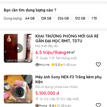
Bạn cần tìm
dung lượng
nào ?
Dung lượng:
64 GB
128 GB
256 GB
512 GB
1 TB
2 
KHAI TRƯƠNG PHÒNG MỚI GIÁ RẺ
GẦN ĐẠI HỌC RMIT, TDTU
Nội thất đầy đủ
6,5 triệu/tháng
30 m²
Quận 7
(
P. Tân Hưng
mới)
1 phút trước
10
5.0
9
đã bán
Phúc Hà
Máy ảnh Sony NEX-F3 Trắng kèm phụ
kiện
Đã sử dụng (chưa sửa chữa)
5.100.000 đ
Q. Gò Vấp
(
P. Gò Vấp
mới)
1 phút trước
5
4.4
31
đã bán
Phong