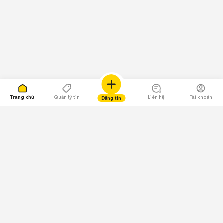
Trang chủ
Quản lý tin
Liên hệ
Tài khoản
Đăng tin
109.000 Bình chọn
Tải ứng dụng Chợ Tốt
Về Chợ Tốt
Quy chế sàn