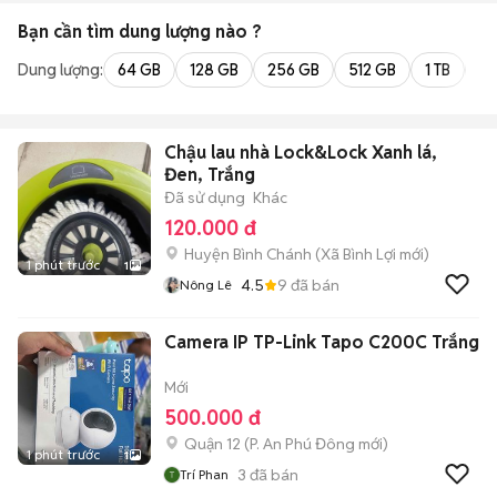
Bạn cần tìm
dung lượng
nào ?
Dung lượng:
64 GB
128 GB
256 GB
512 GB
1 TB
2 
Chậu lau nhà Lock&Lock Xanh lá,
Đen, Trắng
Đã sử dụng
Khác
120.000 đ
Huyện Bình Chánh
(
Xã Bình Lợi
mới)
1 phút trước
1
4.5
9
đã bán
Nông Lê
Camera IP TP-Link Tapo C200C Trắng
Mới
500.000 đ
Quận 12
(
P. An Phú Đông
mới)
1 phút trước
1
3
đã bán
Trí Phan