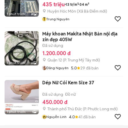
435 triệu
13 tr/m²
34 m²
Huyện Hóc Môn
(
Xã Bà Điểm
mới)
1 phút trước
8
T
Trung Nguyên
Máy khoan Makita Nhật Bản nội địa
zin đẹp 405W
Đã sử dụng
1.200.000 đ
Quận 12
(
P. Trung Mỹ Tây
mới)
1 phút trước
6
5.0
29
đã bán
Đăng Nguyên
Dép Nữ Cói Kem Size 37
Đã sử dụng
Đồ nữ
450.000 đ
Thành phố Thủ Đức
(
P. Phước Long
mới)
1 phút trước
1
n
4.0
41
đã bán
Nguyễn Linh