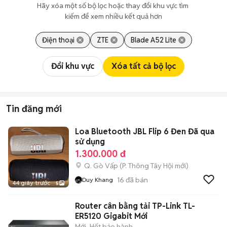
Hãy xóa một số bộ lọc hoặc thay đổi khu vực tìm 
kiếm để xem nhiều kết quả hơn
Điện thoại
ZTE
Blade A52 Lite
Đổi khu vực
Xóa tất cả bộ lọc
Tin đăng mới
Loa Bluetooth JBL Flip 6 Đen Đã qua
sử dụng
1.300.000 đ
Q. Gò Vấp
(
P. Thông Tây Hội
mới)
16
đã bán
Duy Khang
44 giây trước
5
Router cân bằng tải TP-Link TL-
ER5120 Gigabit Mới
Mới
Hết bảo hành