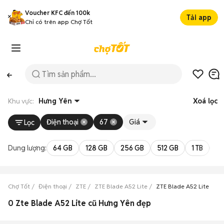
Voucher KFC đến 100k
Tải app
Chỉ có trên app Chợ Tốt
Khu vực:
Hưng Yên
Xoá lọc
Điện thoại
67
Giá
Lọc
Dung lượng:
64 GB
128 GB
256 GB
512 GB
1 TB
2 
Chợ Tốt
Điện thoại
ZTE
ZTE Blade A52 Lite
ZTE Blade A52 Lite Hưn
0 Zte Blade A52 Lite cũ Hưng Yên đẹp