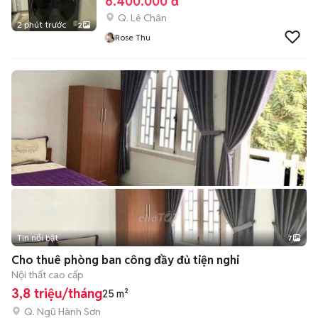
6.400.000 đ
Q. Lê Chân
2 phút trước
2
Rose Thu
Tin nổi bật
7
+
2
Cho thuê phòng ban công đầy đủ tiện nghi
Nội thất cao cấp
3,8 triệu/tháng
25 m²
Q. Ngũ Hành Sơn