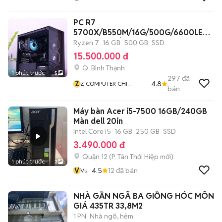
PC R7
5700X/B550M/16G/500G/6600LE
8G/650W/TẢN/CASE
Ryzen 7
16 GB
500 GB
SSD
15.500.000 đ
Q. Bình Thạnh
1 phút trước
5
297
đã
Z
4.8
Z COMPUTER CHI
bán
NHÁNH BÌNH THẠNH
Máy bàn Acer i5-7500 16GB/240GB
Màn dell 20in
Intel Core i5
16 GB
250 GB
SSD
3.490.000 đ
Quận 12
(
P. Tân Thới Hiệp
mới)
1 phút trước
3
V
4.5
12
đã bán
Vu
NHÀ GẦN NGÃ BA GIỒNG HÓC MÔN
GIÁ 435TR 33,8M2
1 PN
Nhà ngõ, hẻm