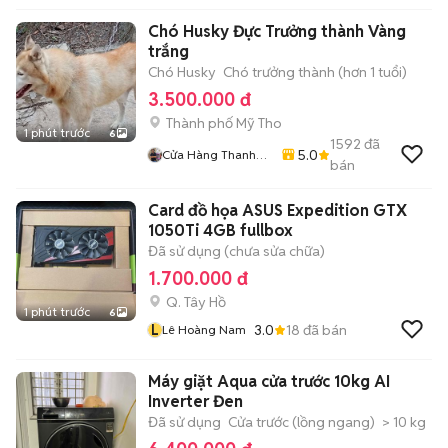
Chó Husky Đực Trưởng thành Vàng
trắng
Chó Husky
Chó trưởng thành (hơn 1 tuổi)
3.500.000 đ
Thành phố Mỹ Tho
1 phút trước
6
1592
đã
5.0
Cửa Hàng Thanh
bán
Nhân
Card đồ họa ASUS Expedition GTX
1050Ti 4GB fullbox
Đã sử dụng (chưa sửa chữa)
1.700.000 đ
Q. Tây Hồ
1 phút trước
6
L
3.0
18
đã bán
Lê Hoàng Nam
Máy giặt Aqua cửa trước 10kg AI
Inverter Đen
Đã sử dụng
Cửa trước (lồng ngang)
> 10 kg