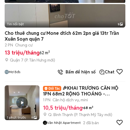
Tin nổi bật
5
Cho thuê chung cư Mone dtich 62m 2pn giá 13tr Trần
Xuân Soạn quận 7
2 PN
Chung cư
13 triệu/tháng
62 m²
Quận 7
(
P. Tân Hưng
mới)
Bấm để hiện số
Chat
Mơ Bđs
🎉KHAI TRƯƠNG CĂN HỘ
1PN 68m2 RỘNG THOÁNG -
BALCONY NGAY QUẬN 1🎉
1 PN
Căn hộ dịch vụ, mini
10,5 triệu/tháng
68 m²
Q. Bình Thạnh
(
P. Thạnh Mỹ Tây
mới)
1 phút trước
11
2
đã bán
Văn Nhật Apartment