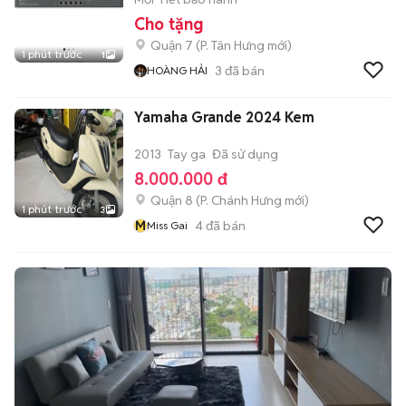
Cho tặng
Quận 7
(
P. Tân Hưng
mới)
1 phút trước
1
3
đã bán
HOÀNG HẢI
Yamaha Grande 2024 Kem
2013
Tay ga
Đã sử dụng
8.000.000 đ
Quận 8
(
P. Chánh Hưng
mới)
1 phút trước
3
M
4
đã bán
Miss Gai