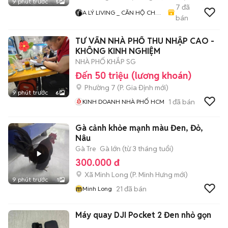
9 phút trước
5
7
đã
A LÝ LIVING _ CĂN HỘ CHO
bán
THUÊ TP.HCM - PHÒNG TRỌ
- MBKD - KIOT - CHDV -
TƯ VẤN NHÀ PHỐ THU NHẬP CAO -
CHUNG CƯ - NHÀ Ở
KHÔNG KINH NGHIỆM
NHÀ PHỐ KHẮP SG
Đến 50 triệu (lương khoán)
Phường 7
(
P. Gia Định
mới)
9 phút trước
6
1
đã bán
KINH DOANH NHÀ PHỐ HCM
Gà cảnh khỏe mạnh màu Đen, Đỏ,
Nâu
Gà Tre
Gà lớn (từ 3 tháng tuổi)
300.000 đ
Xã Minh Long
(
P. Minh Hưng
mới)
9 phút trước
1
m
21
đã bán
Minh Long
Máy quay DJI Pocket 2 Đen nhỏ gọn