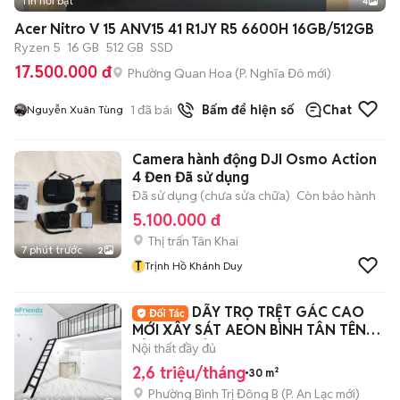
Tin nổi bật
4
Acer Nitro V 15 ANV15 41 R1JY R5 6600H 16GB/512GB
Ryzen 5
16 GB
512 GB
SSD
17.500.000 đ
Phường Quan Hoa
(
P. Nghĩa Đô
mới)
1
đã bán
Bấm để hiện số
Chat
Nguyễn Xuân Tùng
Camera hành động DJI Osmo Action
4 Đen Đã sử dụng
Đã sử dụng (chưa sửa chữa)
Còn bảo hành
5.100.000 đ
Thị trấn Tân Khai
7 phút trước
2
T
Trịnh Hồ Khánh Duy
DÃY TRỌ TRỆT GÁC CAO
MỚI XÂY SÁT AEON BÌNH TÂN TÊN
LỬA MỚI TỈNH LỘ 10
Nội thất đầy đủ
2,6 triệu/tháng
30 m²
Phường Bình Trị Đông B
(
P. An Lạc
mới)