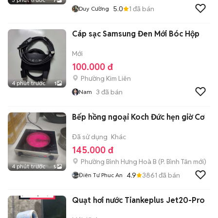
7
5.0
1
đã bán
Duy Cường
Cáp sạc Samsung Đen Mới Bóc Hộp
Mới
100.000 đ
Phường Kim Liên
4 phút trước
1
3
đã bán
Nam
Bếp hồng ngoại Koch Đức hẹn giờ Cơ
Đã sử dụng
Khác
145.000 đ
Phường Bình Hưng Hoà B
(
P. Bình Tân
mới)
4 phút trước
5
4.9
3861
đã bán
Điên Tư Phuc An
Quạt hơi nước Tiankeplus Jet20-Pro