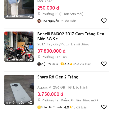
Mới
Khác
250.000 đ
Phường 15
(
P. Tân Sơn
mới)
4 phút trước
5
21
đã bán
Sino Nguyễn
Benelli BN302 2017 Cam Trắng Đen
Biển SG 9c
2017
Tay côn/Moto
Đã sử dụng
37.800.000 đ
Phường Tân Tạo
4 phút trước
8
4.4
454
đã bán
VIỆT MOTOR
Sharp R8 Gen 2 Trắng
Aquos V
256 GB
Hết bảo hành
3.750.000 đ
Phường Tân Kiểng
(
P. Tân Hưng
mới)
6 phút trước
4
T
4.8
13
đã bán
Trần Hải Thanh