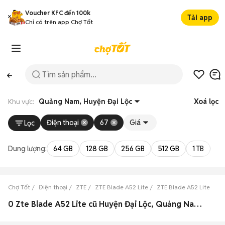
Voucher KFC đến 100k
Tải app
Chỉ có trên app Chợ Tốt
Khu vực:
Quảng Nam, Huyện Đại Lộc
Xoá lọc
Điện thoại
67
Giá
Lọc
Dung lượng:
64 GB
128 GB
256 GB
512 GB
1 TB
2 
Chợ Tốt
Điện thoại
ZTE
ZTE Blade A52 Lite
ZTE Blade A52 Lite Qu
0 Zte Blade A52 Lite cũ Huyện Đại Lộc, Quảng Nam đẹp