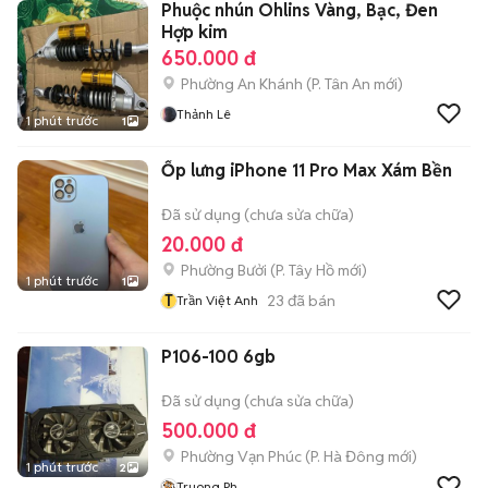
Phuộc nhún Ohlins Vàng, Bạc, Đen
Hợp kim
650.000 đ
Phường An Khánh
(
P. Tân An
mới)
Thảnh Lê
1 phút trước
1
Ốp lưng iPhone 11 Pro Max Xám Bền
Đã sử dụng (chưa sửa chữa)
20.000 đ
Phường Bưởi
(
P. Tây Hồ
mới)
1 phút trước
1
T
23
đã bán
Trần Việt Anh
P106-100 6gb
Đã sử dụng (chưa sửa chữa)
500.000 đ
Phường Vạn Phúc
(
P. Hà Đông
mới)
1 phút trước
2
Truong Ph