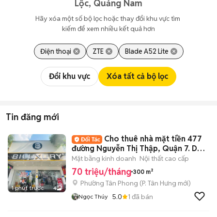
Lộc, Quảng Nam
Hãy xóa một số bộ lọc hoặc thay đổi khu vực tìm 
kiếm để xem nhiều kết quả hơn
Điện thoại
ZTE
Blade A52 Lite
Đổi khu vực
Xóa tất cả bộ lọc
Tin đăng mới
Cho thuê nhà mặt tiền 477
đường Nguyễn Thị Thập, Quận 7. DT:
10x30m
Mặt bằng kinh doanh
Nội thất cao cấp
70 triệu/tháng
300 m²
Phường Tân Phong
(
P. Tân Hưng
mới)
1 phút trước
4
5.0
1
đã bán
Ngọc Thúy