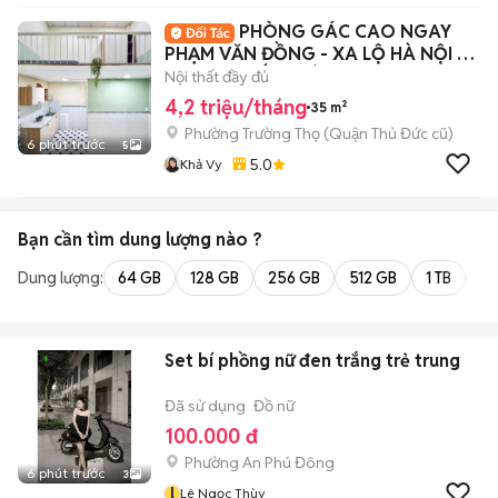
PHÒNG GÁC CAO NGAY
PHẠM VĂN ĐỒNG - XA LỘ HÀ NỘI -
ĐẠI HỌC KIẾN TRÚC
Nội thất đầy đủ
4,2 triệu/tháng
35 m²
Phường Trường Thọ (Quận Thủ Đức cũ)
6 phút trước
5
5.0
Khả Vy
Bạn cần tìm
dung lượng
nào ?
Dung lượng:
64 GB
128 GB
256 GB
512 GB
1 TB
2 
Set bí phồng nữ đen trắng trẻ trung
Đã sử dụng
Đồ nữ
100.000 đ
Phường An Phú Đông
6 phút trước
3
l
Lê Ngọc Thùy