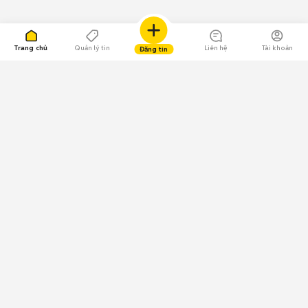
Trang chủ
Quản lý tin
Liên hệ
Tài khoản
Đăng tin
109.000 Bình chọn
Tải ứng dụng Chợ Tốt
Về Chợ Tốt
Quy chế sàn
Chính sách bảo mật
Giải quyết tranh chấp
CÔNG TY TNHH CHỢ TỐT - Người đại diện theo pháp luật:
Nguyễn Trọng Tấn; GPDKKD: 0312120782 do Sở KH & ĐT TP.HCM cấp ngày
11/01/2013;
GPMXH: 185/GP-BTTTT do Bộ Thông tin và Truyền thông
cấp ngày 09/07/2024 - Chịu trách nhiệm