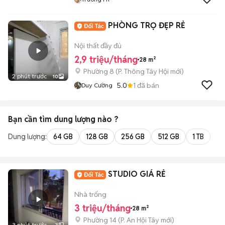
PHÒNG TRỌ ĐẸP RẺ
Nội thất đầy đủ
2,9 triệu/tháng
28 m²
Phường 8
(
P. Thông Tây Hội
mới)
2 phút trước
10
5.0
1
đã bán
Duy Cường
Bạn cần tìm
dung lượng
nào ?
Dung lượng:
64 GB
128 GB
256 GB
512 GB
1 TB
2 
STUDIO GIÁ RẺ
Nhà trống
3 triệu/tháng
28 m²
Phường 14
(
P. An Hội Tây
mới)
3 phút trước