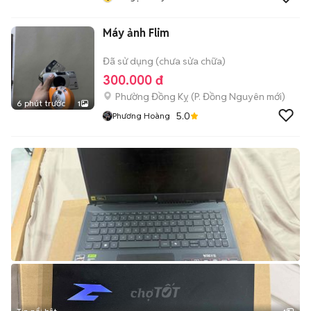
Máy ảnh Flim
Đã sử dụng (chưa sửa chữa)
300.000 đ
Phường Đồng Kỵ
(
P. Đồng Nguyên
mới)
6 phút trước
1
5.0
Phương Hoàng