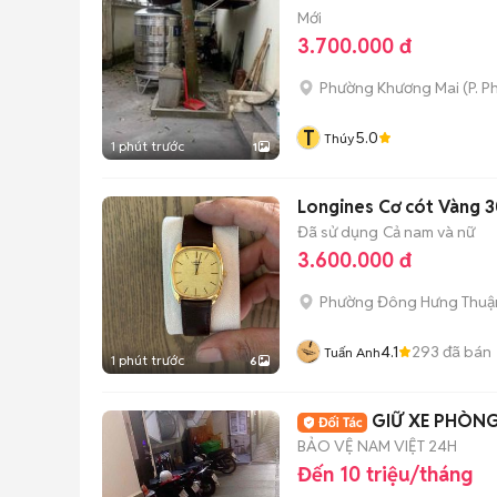
Mới
3.700.000 đ
Phường Khương Mai
(
P. P
T
5.0
Thúy
1 phút trước
1
Longines Cơ cót Vàng 3
Đã sử dụng
Cả nam và nữ
3.600.000 đ
Phường Đông Hưng Thuậ
4.1
293
đã bán
Tuấn Anh
1 phút trước
6
GIỮ XE PHÒN
BẢO VỆ NAM VIỆT 24H
Đến 10 triệu/tháng