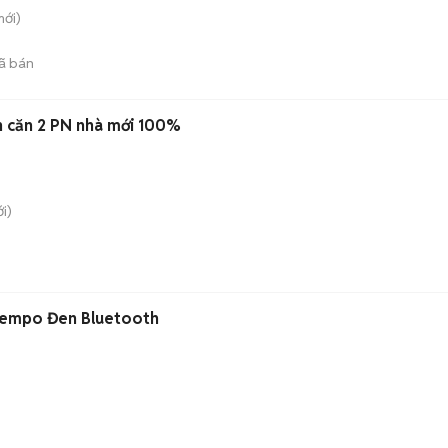
ới)
ã bán
h căn 2 PN nhà mới 100%
i)
Tempo Đen Bluetooth