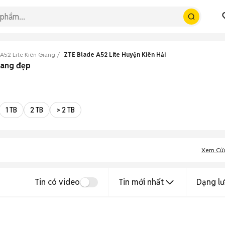
A52 Lite Kiên Giang
ZTE Blade A52 Lite Huyện Kiên Hải
iang đẹp
1 TB
2 TB
> 2 TB
Xem Cử
Tin có video
Tin mới nhất
Dạng lư