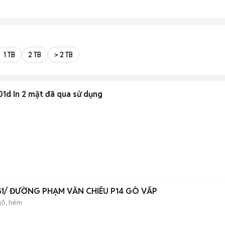
1 TB
2 TB
> 2 TB
01d In 2 mặt đã qua sử dụng
51/ ĐƯỜNG PHẠM VĂN CHIÊU P14 GÒ VẤP
õ, hẻm