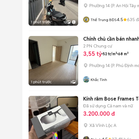
Phường 14
(
P. An Hội Tây
m
4.5
635
đ
Thế Trung BĐS
1 phút trước
12
Chính chủ cần bán nhan
2 PN
Chung cư
3,55 tỷ
52 tr/m²
68 m²
Phường 14
(
P. Phú Định
mớ
Khắc Tình
1 phút trước
3
Kính râm Bose Frames 
Đã sử dụng
Cả nam và nữ
3.200.000 đ
Xã Vĩnh Lộc A