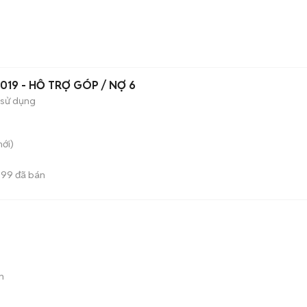
 2019 - HỖ TRỢ GÓP / NỢ 6
 sử dụng
ới)
899
đã bán
n