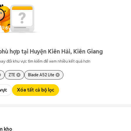
phù hợp tại Huyện Kiên Hải, Kiên Giang
hay đổi khu vực tìm kiếm để xem nhiều kết quả hơn
ZTE
Blade A52 Lite
 vực
Xóa tất cả bộ lọc
ồn kho