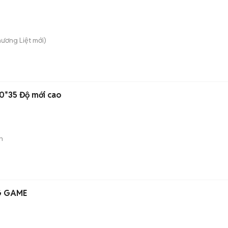
hương Liệt
mới)
0*35 Độ mới cao
n
G GAME