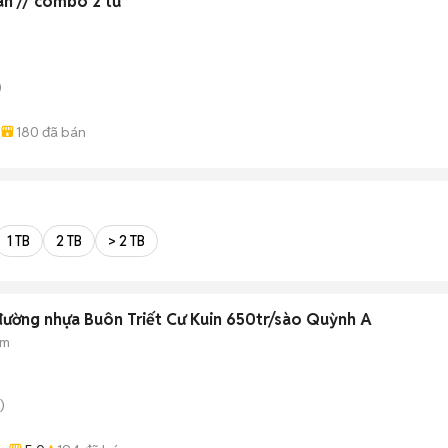
an // combo 2 tủ
)
180
đã bán
1 TB
2 TB
> 2 TB
 đường nhựa Buôn Triết Cư Kuin 650tr/sào Quỳnh A
 m
)