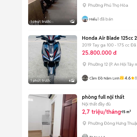
Phường Phú Thọ Hòa
1
đã bán
Hiếu
1 phút trước
1
Honda Air Blade 125cc
2019
Tay ga
100 - 175 cc
Đã
25.800.000 đ
Phường 12
(
P. An Hội Tây
m
4.6
Cầm Đồ Năm Linh
1 phút trước
6
phòng full nội thất
Nội thất đầy đủ
2,7 triệu/tháng
15 m²
Phường Đông Hưng Thuậ