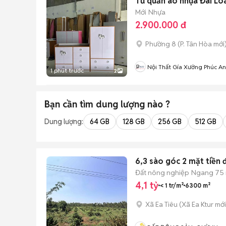
Tủ quần áo nhựa Đài Lo
Mới
Nhựa
2.900.000 đ
Phường 8
(
P. Tân Hòa
mới
Nội Thất Gía Xưởng Phúc An
1 phút trước
2
Bạn cần tìm
dung lượng
nào ?
Dung lượng:
64 GB
128 GB
256 GB
512 GB
6,3 sào góc 2 mặt tiền
Đất nông nghiệp
Ngang 75
4,1 tỷ
< 1 tr/m²
6300 m²
Xã Ea Tiêu
(
Xã Ea Ktur
mới