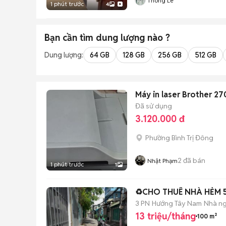
Thông Lê
1 phút trước
4
Bạn cần tìm
dung lượng
nào ?
Dung lượng:
64 GB
128 GB
256 GB
512 GB
Máy in laser Brother 27
Đã sử dụng
3.120.000 đ
Phường Bình Trị Đông
2
đã bán
Nhật Phạm
1 phút trước
1
♻️CHO THUÊ NHÀ HẺM 
3 PN
Hướng Tây Nam
Nhà ng
13 triệu/tháng
100 m²