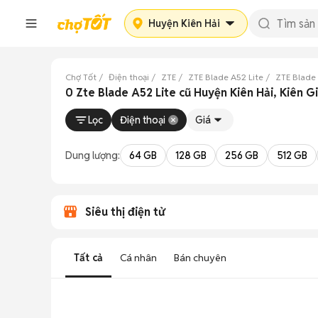
Huyện Kiên Hải
Chợ Tốt
Điện thoại
ZTE
ZTE Blade A52 Lite
ZTE Blade 
0 Zte Blade A52 Lite cũ Huyện Kiên Hải, Kiên G
Lọc
Điện thoại
Giá
Dung lượng:
64 GB
128 GB
256 GB
512 GB
Siêu thị điện tử
Tất cả
Cá nhân
Bán chuyên