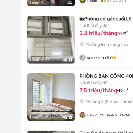
4.5
37
đã bán
Thành
1 phút trước
3
🏡Phòng có gác cuối Lê
Nội thất đầy đủ
2,8 triệu/tháng
22 m²
Phường Bình Hưng Hòa
5.0
Ai Nhan PTT
1 phút trước
5
PHÒNG BAN CÔNG 40M2 
Nội thất đầy đủ
7,5 triệu/tháng
40 m²
Phường 4
(
P. Vườn Lài
mới
Trần Phước Hạnh ST FARMER
1 phút trước
9
HOME