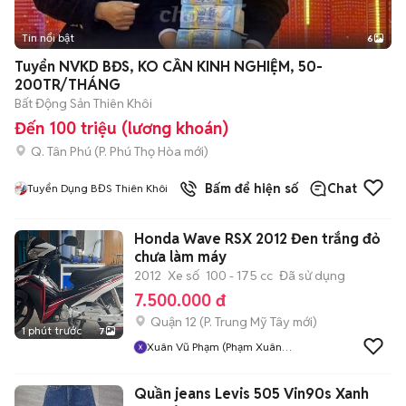
Tin nổi bật
6
+
2
Tuyển NVKD BĐS, KO CẦN KINH NGHIỆM, 50-
200TR/THÁNG
Bất Động Sản Thiên Khôi
Đến 100 triệu (lương khoán)
Q. Tân Phú
(
P. Phú Thọ Hòa
mới)
Bấm để hiện số
Chat
Tuyển Dụng BĐS Thiên Khôi
Honda Wave RSX 2012 Đen trắng đỏ
chưa làm máy
2012
Xe số
100 - 175 cc
Đã sử dụng
7.500.000 đ
Quận 12
(
P. Trung Mỹ Tây
mới)
1 phút trước
7
Xuân Vũ Phạm (Phạm Xuân
Vũ)
Quần jeans Levis 505 Vin90s Xanh