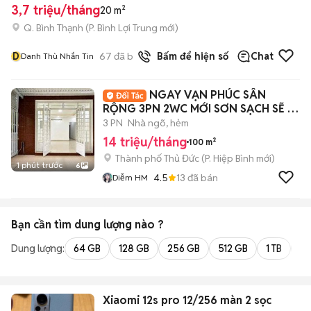
3,7 triệu/tháng
20 m²
Q. Bình Thạnh
(
P. Bình Lợi Trung
mới)
D
67
đã bán
Bấm để hiện số
Chat
Danh Thù Nhắn Tin
NGAY VẠN PHÚC SÂN
RỘNG 3PN 2WC MỚI SƠN SẠCH SẼ Ở
+ VPCTY+ KD ONLINE
3 PN
Nhà ngõ, hẻm
14 triệu/tháng
100 m²
Thành phố Thủ Đức
(
P. Hiệp Bình
mới)
1 phút trước
6
4.5
13
đã bán
Diễm HM
Bạn cần tìm
dung lượng
nào ?
Dung lượng:
64 GB
128 GB
256 GB
512 GB
1 TB
2 
Xiaomi 12s pro 12/256 màn 2 sọc