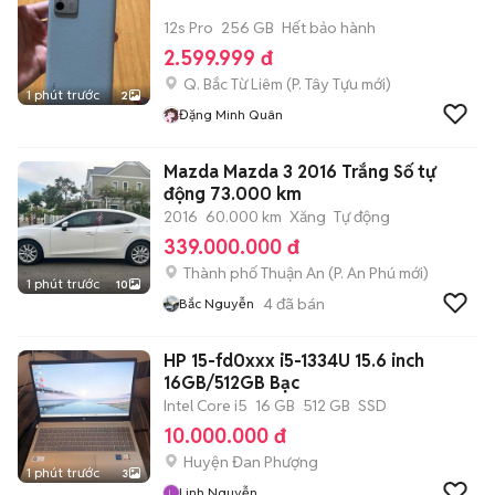
12s Pro
256 GB
Hết bảo hành
2.599.999 đ
Q. Bắc Từ Liêm
(
P. Tây Tựu
mới)
1 phút trước
2
Đặng Minh Quân
Mazda Mazda 3 2016 Trắng Số tự
động 73.000 km
2016
60.000 km
Xăng
Tự động
339.000.000 đ
Thành phố Thuận An
(
P. An Phú
mới)
1 phút trước
10
4
đã bán
Bắc Nguyễn
HP 15-fd0xxx i5-1334U 15.6 inch
16GB/512GB Bạc
Intel Core i5
16 GB
512 GB
SSD
10.000.000 đ
Huyện Đan Phượng
1 phút trước
3
Linh Nguyễn