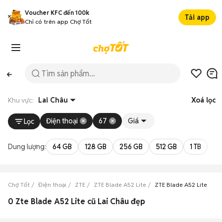
Voucher KFC đến 100k
Tải app
Chỉ có trên app Chợ Tốt
Khu vực:
Lai Châu
Xoá lọc
Điện thoại
67
Giá
Lọc
Dung lượng:
64 GB
128 GB
256 GB
512 GB
1 TB
2 
Chợ Tốt
Điện thoại
ZTE
ZTE Blade A52 Lite
ZTE Blade A52 Lite Lai 
0 Zte Blade A52 Lite cũ Lai Châu đẹp