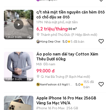
c/t nhà mặt tiền nguyên căn hẻm ôtô
có chổ đậu xe ôtô
1 PN
Nhà mặt phố, mặt tiền
6,2 triệu/tháng
30 m²
Thành phố Thủ Đức
(
P. Hiệp Bình
mới)
1 phút trước
3
5.0
5
đã bán
Hùng Dep Chai
Áo polo nam dài tay Cotton Xám
Thêu Dưới 60kg
Mới
Đồ nam
99.000 đ
Q. Hai Bà Trưng
(
P. Bạch Mai
mới)
1 phút trước
5
155
đã
N
5.0
NamFashion 63 Ngõ 105
bán
Bạch Mai
Apple iPhone 16 Pro Max 256GB
Vàng Sa Mạc VN/A
iPhone 16 Pro Max
256 GB