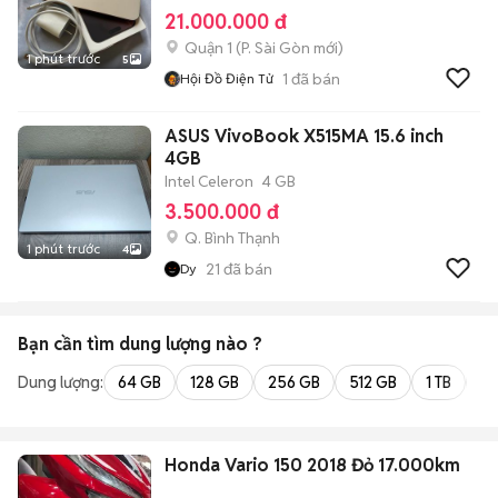
21.000.000 đ
Quận 1
(
P. Sài Gòn
mới)
1 phút trước
5
1
đã bán
Hội Đồ Điện Tử
ASUS VivoBook X515MA 15.6 inch
4GB
Intel Celeron
4 GB
3.500.000 đ
Q. Bình Thạnh
1 phút trước
4
21
đã bán
Dy
Bạn cần tìm
dung lượng
nào ?
Dung lượng:
64 GB
128 GB
256 GB
512 GB
1 TB
2 
Honda Vario 150 2018 Đỏ 17.000km