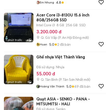
4.8
Em Nhung
Acer Core i3-8130U 15.6 inch
8GB/256GB SSD
Intel Core i3
8 GB
256 GB
SSD
3.200.000 đ
Q. Gò Vấp
(
P. An Hội Đông
mới)
1 phút trước
6
h
5.0
2
đã bán
Huan
Ghế nhựa Việt Thành Vàng
Đã sử dụng
Nhựa
55.000 đ
Q. Tân Bình
(
P. Tân Sơn Nhất
mới)
1 phút trước
1
5.0
69
đã bán
Hoàng Văn Thành
Quạt ASIA - SENKO - PANA -
MITSUMITSI - HALI
Đã sử dụng
Senko