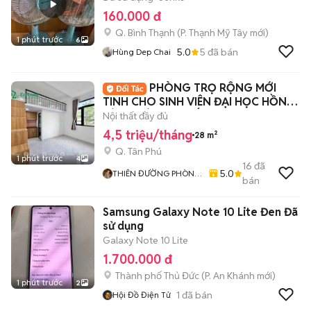
160.000 đ
Q. Bình Thạnh
(
P. Thạnh Mỹ Tây
mới)
1 phút trước
6
5.0
5
đã bán
Hùng Dep Chai
PHÒNG TRỌ RỘNG MỚI
TINH CHO SINH VIÊN ĐẠI HỌC HỒNG
BÀNG VÀ VĂN HIẾN
Nội thất đầy đủ
4,5 triệu/tháng
28 m²
Q. Tân Phú
1 phút trước
4
16
đã
5.0
THIÊN ĐƯỜNG PHÒNG
bán
TRỌ - ALO HOME
Samsung Galaxy Note 10 Lite Đen Đã
sử dụng
Galaxy Note 10 Lite
1.700.000 đ
Thành phố Thủ Đức
(
P. An Khánh
mới)
1 phút trước
2
1
đã bán
Hội Đồ Điện Tử