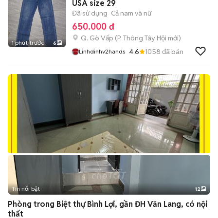
USA size 29
Đã sử dụng
Cả nam và nữ
650.000 đ
Q. Gò Vấp
(
P. Thông Tây Hội
mới)
1 phút trước
6
4.6
1058
đã bán
Linhdinhv2hands
Tin nổi bật
12
+
2
Phòng trong Biệt thự Bình Lợi, gần ĐH Văn Lang, có nội
thất