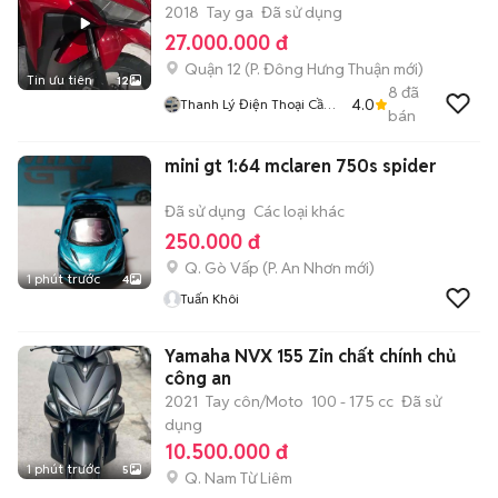
2018
Tay ga
Đã sử dụng
27.000.000 đ
Quận 12
(
P. Đông Hưng Thuận
mới)
Tin ưu tiên
12
8
đã
4.0
Thanh Lý Điện Thoại Cầm
bán
Đồ Giá Rẻ
mini gt 1:64 mclaren 750s spider
Đã sử dụng
Các loại khác
250.000 đ
Q. Gò Vấp
(
P. An Nhơn
mới)
1 phút trước
4
Tuấn Khôi
Yamaha NVX 155 Zin chất chính chủ
công an
2021
Tay côn/Moto
100 - 175 cc
Đã sử
dụng
10.500.000 đ
1 phút trước
5
Q. Nam Từ Liêm