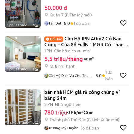
50.000 đ
Quận 7
(
P. Tân Mỹ
mới)
5.0
1
đã bán
Tấn Đạt
1 phút trước
3
Căn Hộ 1PN 40m2 Có Ban
Công - Cửa Sổ FullNT MGR Có Thang
Máy
1 PN
Căn hộ dịch vụ, mini
5,5 triệu/tháng
40 m²
Q. Bình Thạnh
1 phút trước
9
1
đã
5.0
Căn Hộ Dịch Vụ Cho Thuê
bán
TPHCM
bán nhà HCM giá rẻ.công chứng vi
bằng 24m
2 PN
Nhà ngõ, hẻm
780 triệu
39 tr/m²
20 m²
Thành phố Thủ Đức
(
P. Linh Xuân
mới)
2 phút trước
10
16
đã bán
Trương Mỹ Huyền