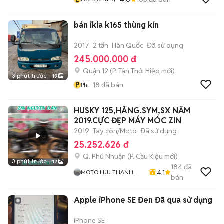
bán ikia k165 thùng kín
2017
2 tấn
Hàn Quốc
Đã sử dụng
245.000.000 đ
Quận 12
(
P. Tân Thới Hiệp
mới)
3 phút trước
19
P
18
đã bán
Phi
HUSKY 125,HÃNG.SYM,SX NĂM
2019.CỰC ĐẸP MÁY MÓC ZIN
2019
Tay côn/Moto
Đã sử dụng
25.252.626 đ
Q. Phú Nhuận
(
P. Cầu Kiệu
mới)
3 phút trước
17
184
đã
4.1
MOTO LUU THANH
bán
HAI-Cua Hang MOTO
LUU THANH HAI 77A
Apple iPhone SE Đen Đã qua sử dụng
Hoang Van Thu , PN ,
TPHCM
iPhone SE