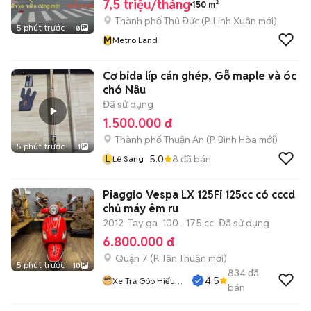
7,5 triệu/tháng
150 m²
Thành phố Thủ Đức
(
P. Linh Xuân
mới)
5 phút trước
8
M
Metro Land
Cơ bida líp cán ghép, Gỗ maple và óc
chó Nâu
Đã sử dụng
1.500.000 đ
Thành phố Thuận An
(
P. Bình Hòa
mới)
5 phút trước
1
L
5.0
8
đã bán
Lê Sang
Piaggio Vespa LX 125Fi 125cc có cccd
chủ máy êm ru
2012
Tay ga
100 - 175 cc
Đã sử dụng
6.800.000 đ
Quận 7
(
P. Tân Thuận
mới)
5 phút trước
10
834
đã
4.5
Xe Trả Góp Hiếu
bán
CT