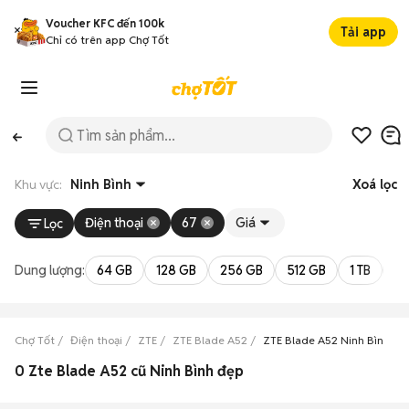
Voucher KFC đến 100k
Tải app
Chỉ có trên app Chợ Tốt
Khu vực:
Ninh Bình
Xoá lọc
Điện thoại
67
Giá
Lọc
Dung lượng:
64 GB
128 GB
256 GB
512 GB
1 TB
2 
Chợ Tốt
Điện thoại
ZTE
ZTE Blade A52
ZTE Blade A52 Ninh Bình
0 Zte Blade A52 cũ Ninh Bình đẹp