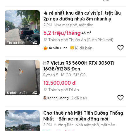
Văn Quyết
🔥 rẻ nhất khu dân cư visip1. trệt lầu
2p ngủ đường nhựa 8m nhanh ạ
2 PN
Nhà mặt phố, mặt tiền
5,2 triệu/tháng
45 m²
Thành phố Thuận An
(
P. An Phú
mới)
Tin ưu tiên
4
16
đã bán
Hà Văn Hinh
HP Victus R5 5600H RTX 3050Ti
16GB/512GB Đen
Ryzen 5
16 GB
512 GB
12.500.000 đ
Thành phố Dĩ An
5 phút trước
3
2
đã bán
Thanh Phong
Cho thuê nhà Mặt Tiền Đường Thống
Nhất - Bến xe muền đông mới
3 PN
Hướng Bắc
Nhà mặt phố, mặt tiền