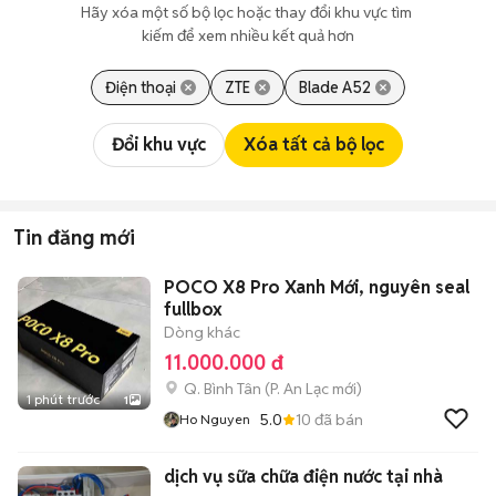
Hãy xóa một số bộ lọc hoặc thay đổi khu vực tìm 
kiếm để xem nhiều kết quả hơn
Điện thoại
ZTE
Blade A52
Đổi khu vực
Xóa tất cả bộ lọc
Tin đăng mới
POCO X8 Pro Xanh Mới, nguyên seal
fullbox
Dòng khác
11.000.000 đ
Q. Bình Tân
(
P. An Lạc
mới)
1 phút trước
1
5.0
10
đã bán
Ho Nguyen
dịch vụ sữa chữa điện nước tại nhà