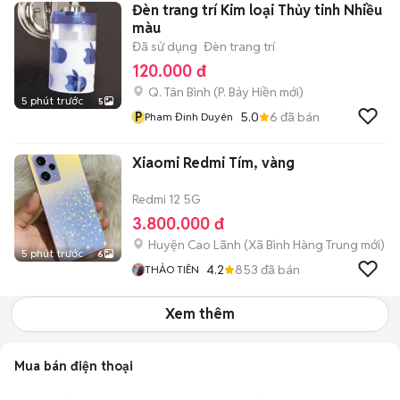
Đèn trang trí Kim loại Thủy tinh Nhiều
màu
Đã sử dụng
Đèn trang trí
120.000 đ
Q. Tân Bình
(
P. Bảy Hiền
mới)
5 phút trước
5
P
5.0
6
đã bán
Pham Đinh Duyên
Xiaomi Redmi Tím, vàng
Redmi 12 5G
3.800.000 đ
Huyện Cao Lãnh
(
Xã Bình Hàng Trung
mới)
5 phút trước
6
4.2
853
đã bán
THẢO TIÊN
Xem thêm
Mua bán điện thoại