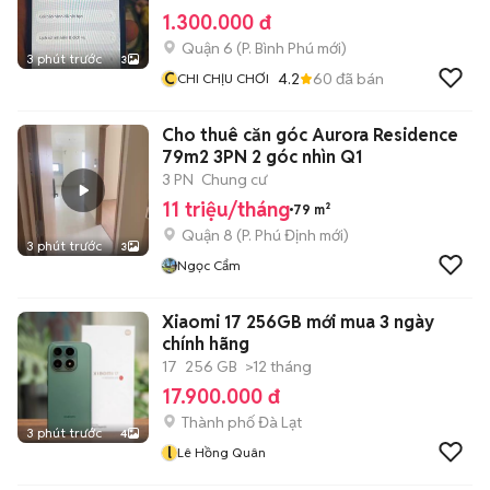
1.300.000 đ
Quận 6
(
P. Bình Phú
mới)
3 phút trước
3
C
4.2
60
đã bán
CHI CHỊU CHƠI
Cho thuê căn góc Aurora Residence
79m2 3PN 2 góc nhìn Q1
3 PN
Chung cư
11 triệu/tháng
79 m²
Quận 8
(
P. Phú Định
mới)
3 phút trước
3
Ngọc Cẩm
Xiaomi 17 256GB mới mua 3 ngày
chính hãng
17
256 GB
>12 tháng
17.900.000 đ
Thành phố Đà Lạt
3 phút trước
4
l
Lê Hồng Quân