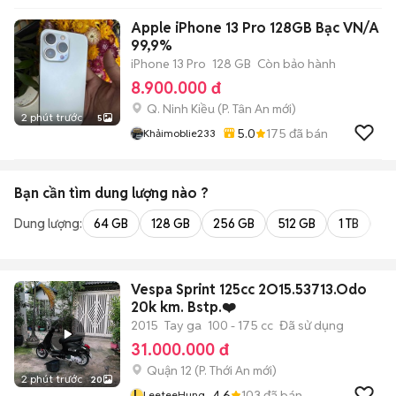
Apple iPhone 13 Pro 128GB Bạc VN/A
99,9%
iPhone 13 Pro
128 GB
Còn bảo hành
8.900.000 đ
Q. Ninh Kiều
(
P. Tân An
mới)
2 phút trước
5
5.0
175
đã bán
Khảimoblie233
Bạn cần tìm
dung lượng
nào ?
Dung lượng:
64 GB
128 GB
256 GB
512 GB
1 TB
2 
Vespa Sprint 125cc 2O15.53713.Odo
20k km. Bstp.❤️
2015
Tay ga
100 - 175 cc
Đã sử dụng
31.000.000 đ
Quận 12
(
P. Thới An
mới)
2 phút trước
20
L
4.6
103
đã bán
LeeteeHung