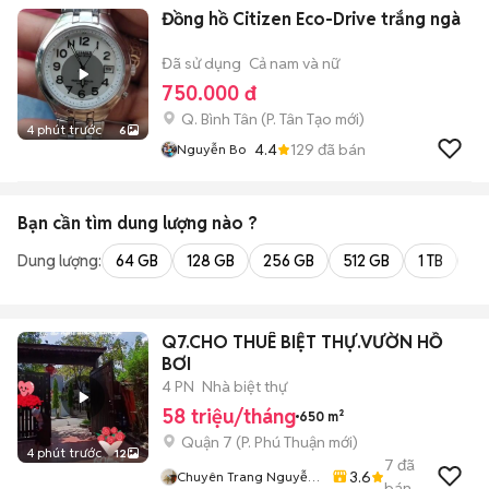
Đồng hồ Citizen Eco-Drive trắng ngà
Đã sử dụng
Cả nam và nữ
750.000 đ
Q. Bình Tân
(
P. Tân Tạo
mới)
4 phút trước
6
4.4
129
đã bán
Nguyễn Bo
Bạn cần tìm
dung lượng
nào ?
Dung lượng:
64 GB
128 GB
256 GB
512 GB
1 TB
2 
Q7.CHO THUÊ BIỆT THỰ.VƯỜN HỒ
BƠI
4 PN
Nhà biệt thự
58 triệu/tháng
650 m²
Quận 7
(
P. Phú Thuận
mới)
4 phút trước
12
7
đã
3.6
Chuyên Trang Nguyễn
bán