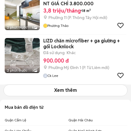
NT GIÁ CHỈ 3.800.000
3,8 triệu/tháng
18 m²
Phường 11
(
P. Thông Tây Hội
mới)
Phương Thảo
2 phút trước
5
LIZD chăn microfiber + ga giường +
gối Locknlock
Đã sử dụng
Khác
900.000 đ
Phường Mỹ Đình 1
(
P. Từ Liêm
mới)
2 phút trước
3
Ck Lee
Xem thêm
Mua bán đồ điện tử
Quận Cẩm Lệ
Quận Hải Châu
Quận Liên Chiểu
Quận Ngũ Hành Sơn