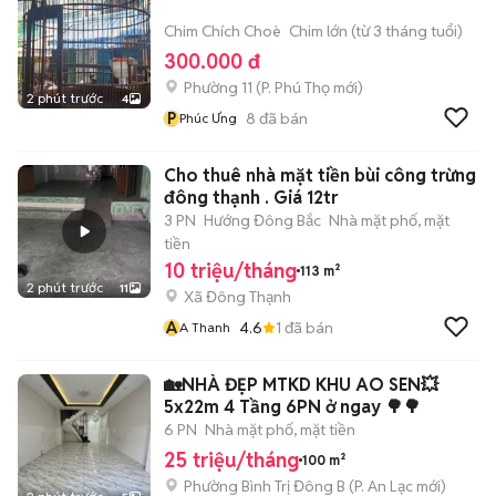
Chim Chích Choè
Chim lớn (từ 3 tháng tuổi)
300.000 đ
Phường 11
(
P. Phú Thọ
mới)
2 phút trước
4
P
8
đã bán
Phúc Ưng
Cho thuê nhà mặt tiền bùi công trừng
đông thạnh . Giá 12tr
3 PN
Hướng Đông Bắc
Nhà mặt phố, mặt
tiền
10 triệu/tháng
113 m²
2 phút trước
11
Xã Đông Thạnh
A
4.6
1
đã bán
A Thanh
🏡NHÀ ĐẸP MTKD KHU AO SEN💥
5x22m 4 Tầng 6PN ở ngay 🌳🌳
6 PN
Nhà mặt phố, mặt tiền
25 triệu/tháng
100 m²
Phường Bình Trị Đông B
(
P. An Lạc
mới)