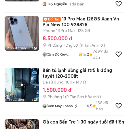
1
đã bán
Huy Nguyễn
13 Pro Max 128GB Xanh Vn
Pin New 100 928828
iPhone 13 Pro Max
128 GB
8.500.000 đ
Phường Hưng Lợi
(
P. Tân An
mới)
2 phút trước
5
7699
đã
5.0
Cầm Đồ Quý
bán
Mobile
Bán tủ lạnh đồng giá 1tr5 k đóng
tuyết 120-200lít
Đã sử dụng
100 - 149 lít
1.500.000 đ
Phường 1
(
P. Tân Sơn Hòa
mới)
Tin ưu tiên
6
156
đã
4.5
Điện Máy Thanh Lý
bán
1368
Gà con Bến Tre 1-30 ngày tuổi đã tiêm