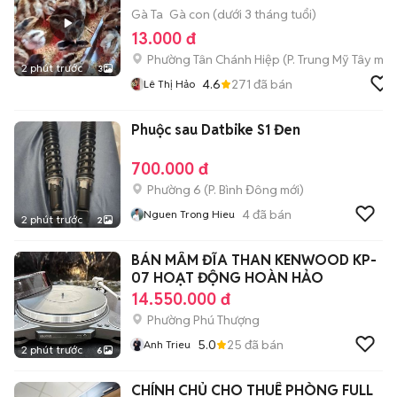
Gà Ta
Gà con (dưới 3 tháng tuổi)
13.000 đ
Phường Tân Chánh Hiệp
(
P. Trung Mỹ Tây
mới
2 phút trước
3
4.6
271
đã bán
Lê Thị Hảo
Phuộc sau Datbike S1 Đen
700.000 đ
Phường 6
(
P. Bình Đông
mới)
4
đã bán
Nguen Trong Hieu
2 phút trước
2
BÁN MÂM ĐĨA THAN KENWOOD KP-
07 HOẠT ĐỘNG HOÀN HẢO
14.550.000 đ
Phường Phú Thượng
5.0
25
đã bán
Anh Trieu
2 phút trước
6
CHÍNH CHỦ CHO THUÊ PHÒNG FULL