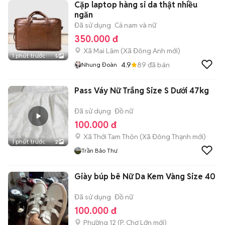
Cặp laptop hàng si da thật nhiều
ngăn
Đã sử dụng
Cả nam và nữ
350.000 đ
Xã Mai Lâm
(
Xã Đông Anh
mới)
1 phút trước
5
4.9
89
đã bán
Nhung Đoàn
Pass Váy Nữ Trắng Size S Dưới 47kg
Đã sử dụng
Đồ nữ
100.000 đ
Xã Thới Tam Thôn
(
Xã Đông Thạnh
mới)
1 phút trước
2
Trần Bảo Thư
Giày búp bê Nữ Da Kem Vàng Size 40
Đã sử dụng
Đồ nữ
100.000 đ
Phường 12
(
P. Chợ Lớn
mới)