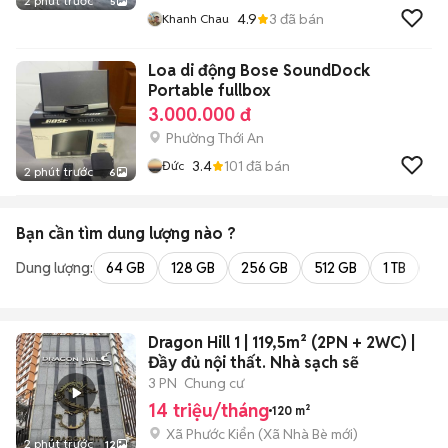
2 phút trước
5
4.9
3
đã bán
Khanh Chau
Loa di động Bose SoundDock
Portable fullbox
3.000.000 đ
Phường Thới An
3.4
101
đã bán
Đức
2 phút trước
6
Bạn cần tìm
dung lượng
nào ?
Dung lượng:
64 GB
128 GB
256 GB
512 GB
1 TB
2 
Dragon Hill 1 | 119,5m² (2PN + 2WC) |
Đầy đủ nội thất. Nhà sạch sẽ
3 PN
Chung cư
14 triệu/tháng
120 m²
Xã Phước Kiển
(
Xã Nhà Bè
mới)
2 phút trước
12