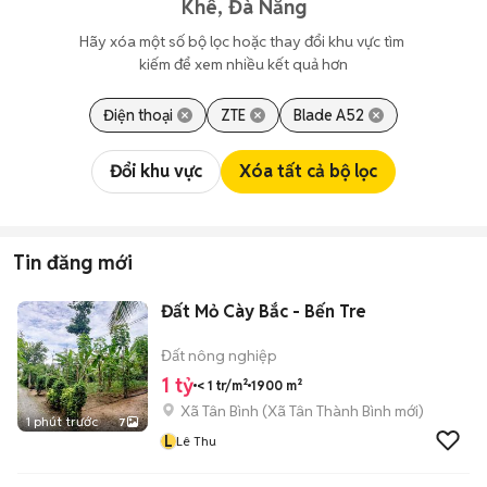
Khê, Đà Nẵng
Hãy xóa một số bộ lọc hoặc thay đổi khu vực tìm 
kiếm để xem nhiều kết quả hơn
Điện thoại
ZTE
Blade A52
Đổi khu vực
Xóa tất cả bộ lọc
Tin đăng mới
Đất Mỏ Cày Bắc - Bến Tre
Đất nông nghiệp
1 tỷ
< 1 tr/m²
1900 m²
Xã Tân Bình
(
Xã Tân Thành Bình
mới)
1 phút trước
7
L
Lê Thu