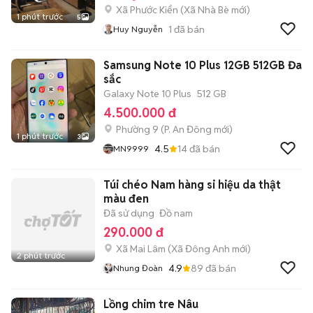
Xã Phước Kiển
(
Xã Nhà Bè
mới)
1 phút trước
5
1
đã bán
Huy Nguyễn
Samsung Note 10 Plus 12GB 512GB Đa
sắc
Galaxy Note 10 Plus
512 GB
4.500.000 đ
Phường 9
(
P. An Đông
mới)
1 phút trước
3
4.5
14
đã bán
MN9999
Túi chéo Nam hàng si hiệu da thật
màu đen
Đã sử dụng
Đồ nam
290.000 đ
Xã Mai Lâm
(
Xã Đông Anh
mới)
2 phút trước
4.9
89
đã bán
Nhung Đoàn
Lồng chim tre Nâu