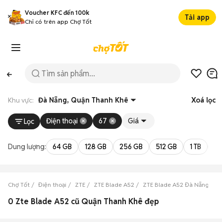
Voucher KFC đến 100k
Tải app
Chỉ có trên app Chợ Tốt
Khu vực:
Đà Nẵng, Quận Thanh Khê
Xoá lọc
Điện thoại
67
Giá
Lọc
Dung lượng:
64 GB
128 GB
256 GB
512 GB
1 TB
2 
Chợ Tốt
Điện thoại
ZTE
ZTE Blade A52
ZTE Blade A52 Đà Nẵng
Z
0 Zte Blade A52 cũ Quận Thanh Khê đẹp