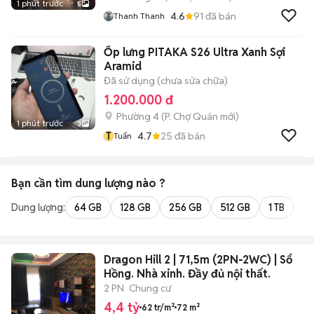
1 phút trước
5
4.6
91
đã bán
Thanh Thanh
Ốp lưng PITAKA S26 Ultra Xanh Sợi
Aramid
Đã sử dụng (chưa sửa chữa)
1.200.000 đ
Phường 4
(
P. Chợ Quán
mới)
1 phút trước
3
T
4.7
25
đã bán
Tuấn
Bạn cần tìm
dung lượng
nào ?
Dung lượng:
64 GB
128 GB
256 GB
512 GB
1 TB
2 
Dragon Hill 2 | 71,5m (2PN-2WC) | Sổ
Hồng. Nhà xinh. Đầy đủ nội thất.
2 PN
Chung cư
4,4 tỷ
62 tr/m²
72 m²