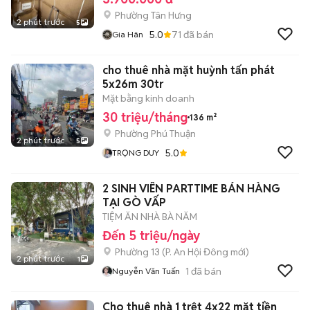
Phường Tân Hưng
2 phút trước
5
5.0
71
đã bán
Gia Hân
cho thuê nhà mặt huỳnh tấn phát
5x26m 30tr
Mặt bằng kinh doanh
30 triệu/tháng
136 m²
Phường Phú Thuận
2 phút trước
5
5.0
TRỌNG DUY
2 SINH VIÊN PARTTIME BÁN HÀNG
TẠI GÒ VẤP
TIỆM ĂN NHÀ BÀ NĂM
Đến 5 triệu/ngày
Phường 13
(
P. An Hội Đông
mới)
2 phút trước
1
1
đã bán
Nguyễn Văn Tuấn
Cho thuê nhà 1 trệt 4x22 mặt tiền