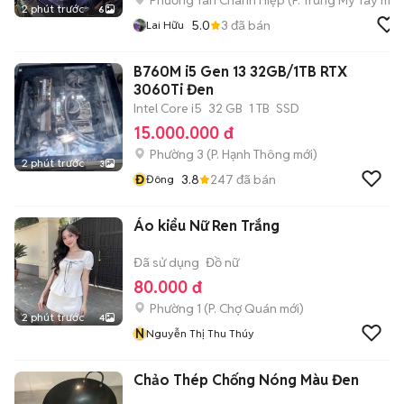
Phường Tân Chánh Hiệp
(
P. Trung Mỹ Tây
mới
2 phút trước
6
5.0
3
đã bán
Lai Hữu
B760M i5 Gen 13 32GB/1TB RTX
3060Ti Đen
Intel Core i5
32 GB
1 TB
SSD
15.000.000 đ
Phường 3
(
P. Hạnh Thông
mới)
2 phút trước
3
Đ
3.8
247
đã bán
Đông
Áo kiểu Nữ Ren Trắng
Đã sử dụng
Đồ nữ
80.000 đ
Phường 1
(
P. Chợ Quán
mới)
2 phút trước
4
N
Nguyễn Thị Thu Thúy
Chảo Thép Chống Nóng Màu Đen