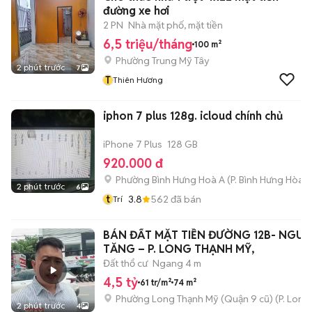
đường xe hơi
2 PN
Nhà mặt phố, mặt tiền
6,5 triệu/tháng
100 m²
Phường Trung Mỹ Tây
2 phút trước
7
T
Thiên Hương
iphon 7 plus 128g. icloud chính chủ
iPhone 7 Plus
128 GB
920.000 đ
Phường Bình Hưng Hoà A
(
P. Bình Hưng Hòa
m
2 phút trước
6
t
3.8
562
đã bán
Trí
BÁN ĐẤT MẶT TIỀN ĐƯỜNG 12B- NGU
TĂNG – P. LONG THẠNH MỸ,
Đất thổ cư
Ngang 4 m
4,5 tỷ
61 tr/m²
74 m²
Phường Long Thạnh Mỹ (Quận 9 cũ)
(
P. Long
2 phút trước
4