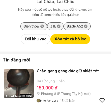
Lai Châu, Lai Châu
Hãy xóa một số bộ lọc hoặc thay đổi khu vực tìm 
kiếm để xem nhiều kết quả hơn
Điện thoại
ZTE
Blade A52
Đổi khu vực
Xóa tất cả bộ lọc
Tin đăng mới
Chảo gang gang đúc giữ nhiệt tốt
Đã sử dụng
Chảo
150.000 đ
Phường 8
(
P. Thông Tây Hội
mới)
1 phút trước
3
15
đã bán
Milo Pandora