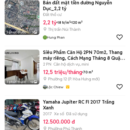
Bán đất mặt tiền đường Nguyễn
Dục_2,2 tỷ
Đất thổ cư
2,2 tỷ
18 tr/m²
120 m²
Thị trấn Núi Thành
1 phút trước
3
Hung Phan
Siêu Phẩm Căn Hộ 2PN 70m2, Thang
máy riêng, Cách Mạng Tháng 8 Quận
3
2 PN
Căn hộ dịch vụ, mini
12,5 triệu/tháng
70 m²
Phường 12
(
P. Hòa Hưng
mới)
1 phút trước
12
Lộc Chiew
Yamaha Jupiter RC FI 2017 Trắng
Xanh
2017
Xe số
Đã sử dụng
12.500.000 đ
Phường Phú Thạnh