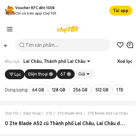
Voucher KFC đến 100k
Tải app
Chỉ có trên app Chợ Tốt
Khu vực:
Lai Châu, Thành phố Lai Châu
Xoá lọc
Điện thoại
67
Giá
Lọc
Dung lượng:
64 GB
128 GB
256 GB
512 GB
1 TB
2 
Chợ Tốt
Điện thoại
ZTE
ZTE Blade A52
ZTE Blade A52 Lai Châu
Z
0 Zte Blade A52 cũ Thành phố Lai Châu, Lai Châu đẹp