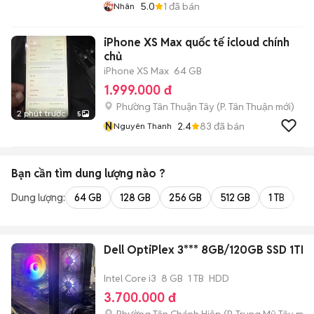
5.0
1
đã bán
Nhân
iPhone XS Max quốc tế icloud chính
chủ
iPhone XS Max
64 GB
1.999.000 đ
Phường Tân Thuận Tây
(
P. Tân Thuận
mới)
2 phút trước
5
N
2.4
83
đã bán
Nguyên Thanh
Bạn cần tìm
dung lượng
nào ?
Dung lượng:
64 GB
128 GB
256 GB
512 GB
1 TB
2 
Dell OptiPlex 3*** 8GB/120GB SSD 1TB
Intel Core i3
8 GB
1 TB
HDD
3.700.000 đ