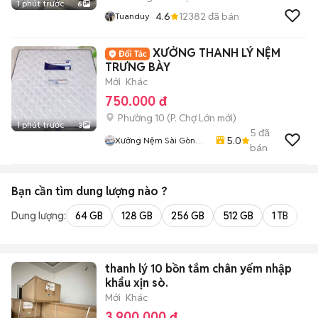
1 phút trước
6
4.6
12382
đã bán
Tuanduy
XƯỞNG THANH LÝ NỆM
TRƯNG BÀY
Mới
Khác
750.000 đ
Phường 10
(
P. Chợ Lớn
mới)
1 phút trước
3
5
đã
5.0
Xưởng Nệm Sài Gòn
bán
Bình Tân
Bạn cần tìm
dung lượng
nào ?
Dung lượng:
64 GB
128 GB
256 GB
512 GB
1 TB
2 
thanh lý 10 bồn tắm chân yếm nhập
khẩu xịn sò.
Mới
Khác
3.900.000 đ