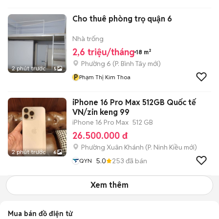
Cho thuê phòng trọ quận 6
Nhà trống
2,6 triệu/tháng
18 m²
Phường 6
(
P. Bình Tây
mới)
2 phút trước
5
P
Phạm Thị Kim Thoa
iPhone 16 Pro Max 512GB Quốc tế
VN/zin keng 99
iPhone 16 Pro Max
512 GB
26.500.000 đ
Phường Xuân Khánh
(
P. Ninh Kiều
mới)
2 phút trước
6
5.0
253
đã bán
QYN
Xem thêm
Mua bán đồ điện tử