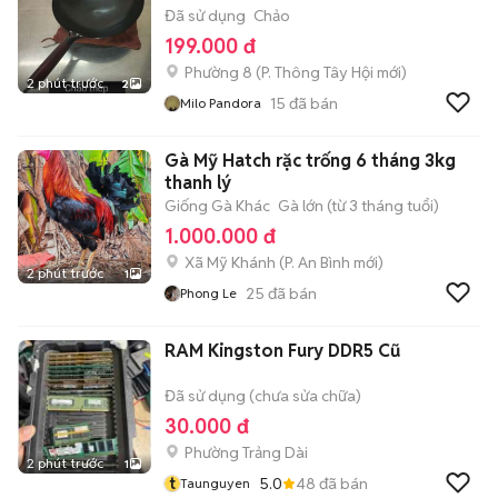
Đã sử dụng
Chảo
199.000 đ
Phường 8
(
P. Thông Tây Hội
mới)
2 phút trước
2
15
đã bán
Milo Pandora
Gà Mỹ Hatch rặc trống 6 tháng 3kg
thanh lý
Giống Gà Khác
Gà lớn (từ 3 tháng tuổi)
1.000.000 đ
Xã Mỹ Khánh
(
P. An Bình
mới)
2 phút trước
1
25
đã bán
Phong Le
RAM Kingston Fury DDR5 Cũ
Đã sử dụng (chưa sửa chữa)
30.000 đ
Phường Trảng Dài
2 phút trước
1
t
5.0
48
đã bán
Taunguyen