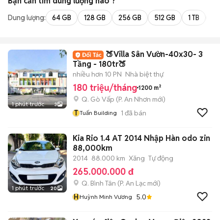
Bạn cần tìm
dung lượng
nào ?
Dung lượng:
64 GB
128 GB
256 GB
512 GB
1 TB
2 
🍑Villa Sân Vườn-40x30- 3
Tầng - 180tr🍑
nhiều hơn 10 PN
Nhà biệt thự
180 triệu/tháng
1200 m²
Q. Gò Vấp
(
P. An Nhơn
mới)
1 phút trước
3
T
1
đã bán
Tuấn Building
Kia Rio 1.4 AT 2014 Nhập Hàn odo zin
88,000km
2014
88.000 km
Xăng
Tự động
265.000.000 đ
Q. Bình Tân
(
P. An Lạc
mới)
1 phút trước
20
H
5.0
Huỳnh Minh Vương