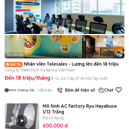
Tin nổi bật
6
+
2
Nhân viên Telesales - Lương lên đến 18 triệu
Công ty TNHH Dịch Vụ Renrui Việt Nam
Đến 18 triệu/tháng
Q. Gò Vấp
(
P. An Hội Tây
mới)
1
đã bán
Bấm để hiện số
Chat
Minh Vương Văn
Mô hình AC Factory Ryu Hayabusa
1/12 Trắng
Đã sử dụng
600.000 đ