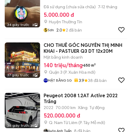
Đã sử dụng (chưa sửa chữa)
7-12 tháng
5.000.000 đ
Huyện Thường Tín
34 giây trước
2
S
2.0
2
đã bán
Sơn
CHO THUÊ GÓC NGUYỄN THỊ MINH
KHAI - PASTUER Q3 DT 12x20M
Mặt bằng kinh doanh
140 triệu/tháng
650 m²
Quận 3
(
P. Xuân Hòa
mới)
37 giây trước
3
3.9
38
đã bán
MẶT BẰNG SG
Peugeot 2008 1.2AT Active 2022
Trắng
2022
70.000 km
Xăng
Tự động
520.000.000 đ
Q. Nam Từ Liêm
(
P. Tây Mỗ
mới)
38 giây trước
20
8
đã bán
Auto Anh Tuấn