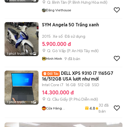
3
Q. Bình Tân
(
P. Bình Hưng Hòa
mới)
Đăng Viethouse
SYM Angela 50 Trắng xanh
2015
Xe số
Đã sử dụng
5.900.000 đ
Q. Gò Vấp
(
P. An Hội Tây
mới)
1 phút trước
10
M
9
đã bán
Minh Minh
DELL XPS 9310 i7 1165G7
16/512GB USA lướt như mới
Intel Core i7
16 GB
512 GB
SSD
14.300.000 đ
Q. Cầu Giấy
(
P. Phú Diễn
mới)
1 phút trước
5
32
đã
4.8
Cửa Hàng
bán
LaptopMD.vn Giá SV,
Chất Lượng, Uy Tín.