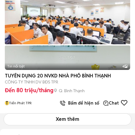
Tin nổi bật
4
TUYỂN DỤNG 20 NVKD NHÀ PHỐ BÌNH THẠNH
CÔNG TY TNHH DV BĐS TPR
Đến 80 triệu/tháng
Q. Bình Thạnh
T
Bấm để hiện số
Chat
Tiến Phát TPR
Xem thêm