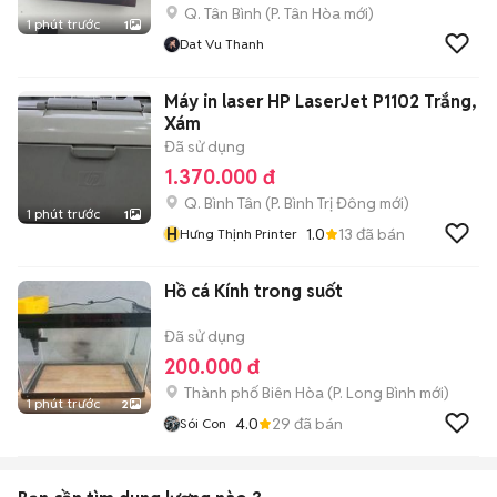
Q. Tân Bình
(
P. Tân Hòa
mới)
1 phút trước
1
Dat Vu Thanh
Máy in laser HP LaserJet P1102 Trắng,
Xám
Đã sử dụng
1.370.000 đ
Q. Bình Tân
(
P. Bình Trị Đông
mới)
1 phút trước
1
H
1.0
13
đã bán
Hưng Thịnh Printer
Hồ cá Kính trong suốt
Đã sử dụng
200.000 đ
Thành phố Biên Hòa
(
P. Long Bình
mới)
1 phút trước
2
4.0
29
đã bán
Sói Con