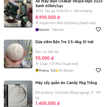
Xe máy điện Osakar Vespa Điện 2023
Xanh 60km/sạc
2023
Tay ga
Dưới 50 cc
Đã sử dụng
8.900.000 đ
Huyện Hóc Môn
(
Xã Đông Thạnh
mới)
1 phút trước
10
1
đã bán
Nguyên
Dừa xiêm Bến Tre 3.5-4kg 10 trái
Rau, củ, trái cây
95.000 đ
Quận 7
(
P. Phú Thuận
mới)
1 phút trước
2
P
5.0
20
đã bán
Phượng
Máy sấy quần áo Candy 9kg Trắng
Đã sử dụng
Cửa trước (lồng ngang)
9 - 9.9
kg
1.400.000 đ
1 phút trước