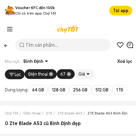
Voucher KFC đến 100k
Tải app
Chỉ có trên app Chợ Tốt
Khu vực:
Bình Định
Xoá lọc
Điện thoại
67
Giá
Lọc
Dung lượng:
64 GB
128 GB
256 GB
512 GB
1 TB
2 
Chợ Tốt
Điện thoại
ZTE
ZTE Blade A53
ZTE Blade A53 Bình Định
0 Zte Blade A53 cũ Bình Định đẹp