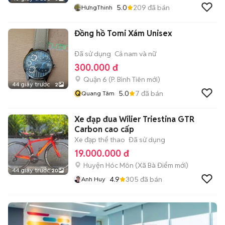
5.0
209
đã bán
HưngThinh
Đồng hồ Tomi Xám Unisex
Đã sử dụng
Cả nam và nữ
300.000 đ
Quận 6
(
P. Bình Tiên
mới)
44 giây trước
2
Q
5.0
7
đã bán
Quang Tâm
Xe đạp đua Wilier Triestina GTR
Carbon cao cấp
Xe đạp thể thao
Đã sử dụng
19.000.000 đ
Huyện Hóc Môn
(
Xã Bà Điểm
mới)
44 giây trước
20
4.9
305
đã bán
Anh Huy