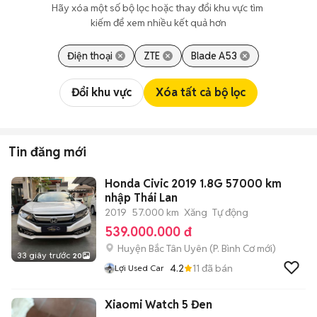
Hãy xóa một số bộ lọc hoặc thay đổi khu vực tìm 
kiếm để xem nhiều kết quả hơn
Điện thoại
ZTE
Blade A53
Đổi khu vực
Xóa tất cả bộ lọc
Tin đăng mới
Honda Civic 2019 1.8G 57000 km
nhập Thái Lan
2019
57.000 km
Xăng
Tự động
539.000.000 đ
Huyện Bắc Tân Uyên
(
P. Bình Cơ
mới)
33 giây trước
20
4.2
11
đã bán
Lợi Used Car
Xiaomi Watch 5 Đen