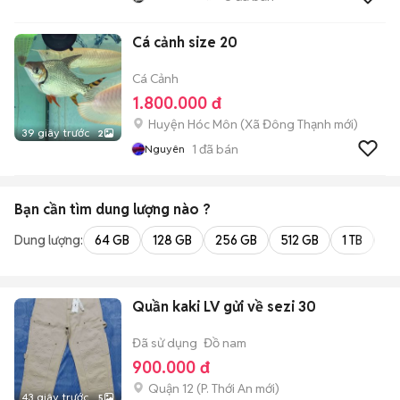
Cá cảnh size 20
Cá Cảnh
1.800.000 đ
Huyện Hóc Môn
(
Xã Đông Thạnh
mới)
39 giây trước
2
1
đã bán
Nguyên
Bạn cần tìm
dung lượng
nào ?
Dung lượng:
64 GB
128 GB
256 GB
512 GB
1 TB
2 
Quần kaki LV gửi về sezi 30
Đã sử dụng
Đồ nam
900.000 đ
Quận 12
(
P. Thới An
mới)
43 giây trước
5