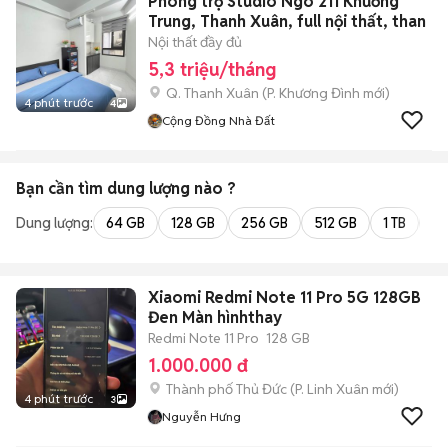
Phòng trọ Studio Ngõ 211 Khương
Trung, Thanh Xuân, full nội thất, than
Nội thất đầy đủ
5,3 triệu/tháng
Q. Thanh Xuân
(
P. Khương Đình
mới)
4 phút trước
4
Cộng Đồng Nhà Đất
Bạn cần tìm
dung lượng
nào ?
Dung lượng:
64 GB
128 GB
256 GB
512 GB
1 TB
2 
Xiaomi Redmi Note 11 Pro 5G 128GB
Đen Màn hìnhthay
Redmi Note 11 Pro
128 GB
1.000.000 đ
Thành phố Thủ Đức
(
P. Linh Xuân
mới)
4 phút trước
3
Nguyễn Hưng