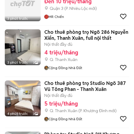
Đến 10 triệu/tháng
Quận 3
(
P. Nhiêu Lộc
mới)
MR Chiến
3 phút trước
Cho thuê phòng trọ Ngõ 286 Nguyễn
Xiển, Thanh Xuân, full nội thất
Nội thất đầy đủ
4 triệu/tháng
Q. Thanh Xuân
3 phút trước
3
Cộng Đồng Nhà Đất
Cho thuê phòng trọ Studio Ngõ 387
Vũ Tông Phan - Thanh Xuân
Nội thất đầy đủ
5 triệu/tháng
Q. Thanh Xuân
(
P. Khương Đình
mới)
4 phút trước
3
Cộng Đồng Nhà Đất