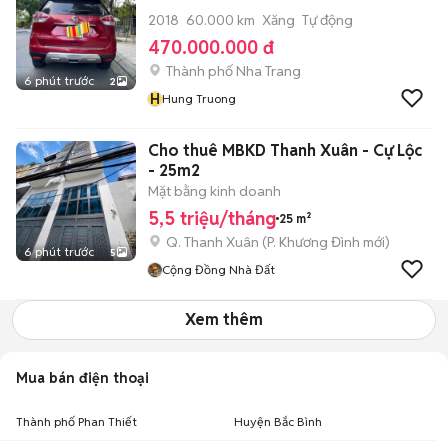
2018
60.000 km
Xăng
Tự động
470.000.000 đ
Thành phố Nha Trang
6 phút trước
2
H
Hung Truong
Cho thuê MBKD Thanh Xuân - Cự Lộc
- 25m2
Mặt bằng kinh doanh
5,5 triệu/tháng
25 m²
Q. Thanh Xuân
(
P. Khương Đình
mới)
6 phút trước
5
Cộng Đồng Nhà Đất
Xem thêm
Mua bán điện thoại
Thành phố Phan Thiết
Huyện Bắc Bình