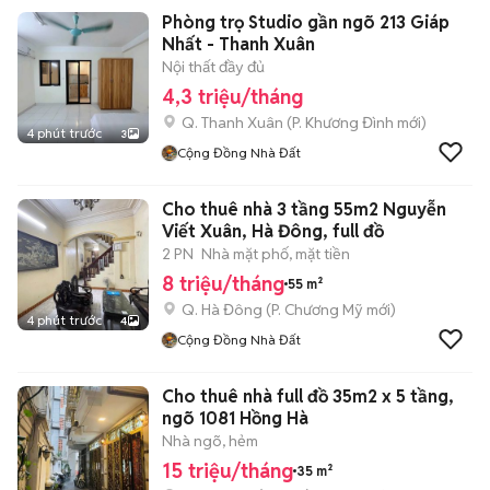
Phòng trọ Studio gần ngõ 213 Giáp
Nhất - Thanh Xuân
Nội thất đầy đủ
4,3 triệu/tháng
Q. Thanh Xuân
(
P. Khương Đình
mới)
4 phút trước
3
Cộng Đồng Nhà Đất
Cho thuê nhà 3 tầng 55m2 Nguyễn
Viết Xuân, Hà Đông, full đồ
2 PN
Nhà mặt phố, mặt tiền
8 triệu/tháng
55 m²
Q. Hà Đông
(
P. Chương Mỹ
mới)
4 phút trước
4
Cộng Đồng Nhà Đất
Cho thuê nhà full đồ 35m2 x 5 tầng,
ngõ 1081 Hồng Hà
Nhà ngõ, hẻm
15 triệu/tháng
35 m²