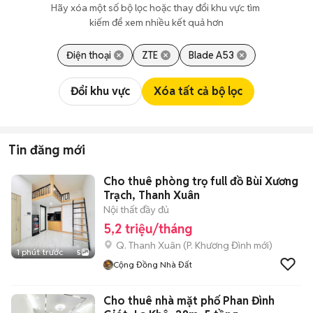
Hãy xóa một số bộ lọc hoặc thay đổi khu vực tìm 
kiếm để xem nhiều kết quả hơn
Điện thoại
ZTE
Blade A53
Đổi khu vực
Xóa tất cả bộ lọc
Tin đăng mới
Cho thuê phòng trọ full đồ Bùi Xương
Trạch, Thanh Xuân
Nội thất đầy đủ
5,2 triệu/tháng
Q. Thanh Xuân
(
P. Khương Đình
mới)
1 phút trước
5
Cộng Đồng Nhà Đất
Cho thuê nhà mặt phố Phan Đình