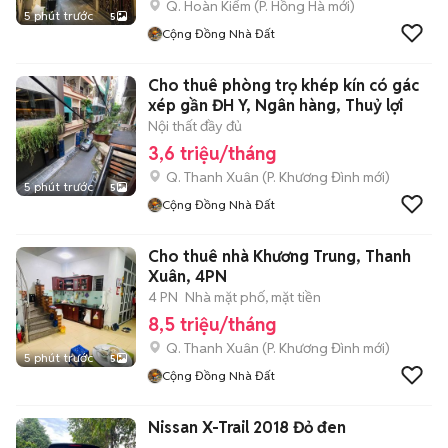
Q. Hoàn Kiếm
(
P. Hồng Hà
mới)
5 phút trước
5
Cộng Đồng Nhà Đất
Cho thuê phòng trọ khép kín có gác
xép gần ĐH Y, Ngân hàng, Thuỷ lợi
Nội thất đầy đủ
3,6 triệu/tháng
Q. Thanh Xuân
(
P. Khương Đình
mới)
5 phút trước
5
Cộng Đồng Nhà Đất
Cho thuê nhà Khương Trung, Thanh
Xuân, 4PN
4 PN
Nhà mặt phố, mặt tiền
8,5 triệu/tháng
Q. Thanh Xuân
(
P. Khương Đình
mới)
5 phút trước
5
Cộng Đồng Nhà Đất
Nissan X-Trail 2018 Đỏ đen