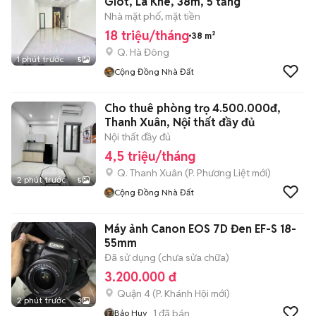
Giót, La Khê, 38m, 5 tầng
Nhà mặt phố, mặt tiền
18 triệu/tháng
38 m²
Q. Hà Đông
1 phút trước
5
Cộng Đồng Nhà Đất
Cho thuê phòng trọ 4.500.000đ,
Thanh Xuân, Nội thất đầy đủ
Nội thất đầy đủ
4,5 triệu/tháng
Q. Thanh Xuân
(
P. Phương Liệt
mới)
2 phút trước
5
Cộng Đồng Nhà Đất
Máy ảnh Canon EOS 7D Đen EF-S 18-
55mm
Đã sử dụng (chưa sửa chữa)
3.200.000 đ
Quận 4
(
P. Khánh Hội
mới)
2 phút trước
3
1
đã bán
Bảo Huy