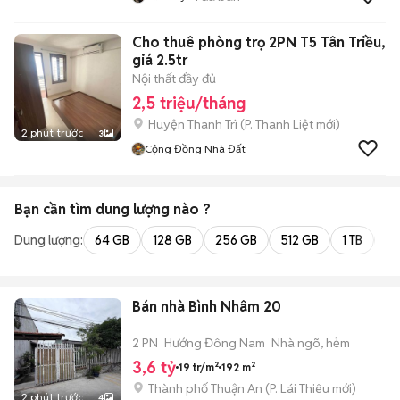
Cho thuê phòng trọ 2PN T5 Tân Triều,
giá 2.5tr
Nội thất đầy đủ
2,5 triệu/tháng
Huyện Thanh Trì
(
P. Thanh Liệt
mới)
2 phút trước
3
Cộng Đồng Nhà Đất
Bạn cần tìm
dung lượng
nào ?
Dung lượng:
64 GB
128 GB
256 GB
512 GB
1 TB
2 
Bán nhà Bình Nhâm 20
2 PN
Hướng Đông Nam
Nhà ngõ, hẻm
3,6 tỷ
19 tr/m²
192 m²
Thành phố Thuận An
(
P. Lái Thiêu
mới)
2 phút trước
4