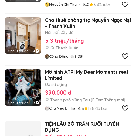
N
5.0
8
đã bán
Nguyễn Chí Thanh
Cho thuê phòng trọ Nguyễn Ngọc Nại
- Thanh Xuân
Nội thất đầy đủ
5,3 triệu/tháng
Q. Thanh Xuân
3 phút trước
4
Cộng Đồng Nhà Đất
Mô hình ATRI My Dear Moments real
Limited
Đã sử dụng
390.000 đ
Thành phố Vũng Tàu
(
P. Tam Thắng
mới)
3 phút trước
1
4.5
135
đã bán
Chú Mèo Đi Hia
TIỆM LẨU BÒ TRĂM RƯỠI TUYỂN
DỤNG