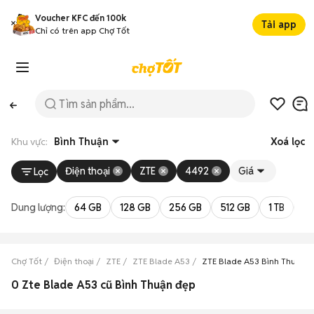
Voucher KFC đến 100k
Tải app
Chỉ có trên app Chợ Tốt
Khu vực:
Bình Thuận
Xoá lọc
Điện thoại
ZTE
4492
Giá
Lọc
Dung lượng:
64 GB
128 GB
256 GB
512 GB
1 TB
2 
Chợ Tốt
Điện thoại
ZTE
ZTE Blade A53
ZTE Blade A53 Bình Thuận
0 Zte Blade A53 cũ Bình Thuận đẹp