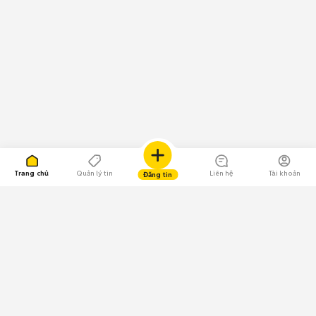
Trang chủ
Quản lý tin
Liên hệ
Tài khoản
Đăng tin
109.000 Bình chọn
Tải ứng dụng Chợ Tốt