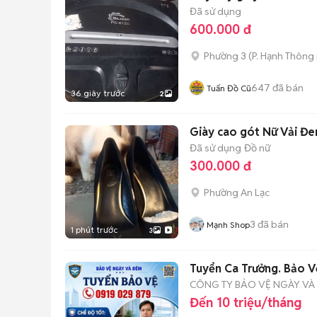
Đã sử dụng
600.000 đ
Phường 3
(
P. Hạnh Thông
647
đã bán
Tuấn Đồ Cũ
36 giây trước
2
Giày cao gót Nữ Vải Đen
Đã sử dụng
Đồ nữ
300.000 đ
Phường An Lạc
3
đã bán
Mạnh Shop
1 phút trước
3
Tuyển Ca Trưởng. Bảo V
CÔNG TY BẢO VỆ NGÀY VÀ
Đến 10 triệu/tháng