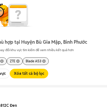
ù hợp tại Huyện Bù Gia Mập, Bình Phước
hay đổi khu vực tìm kiếm để xem nhiều kết quả hơn
ZTE
Blade A53
 vực
Xóa tất cả bộ lọc
S-812C Đen