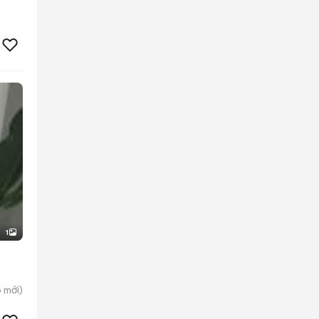
1
p
mới)