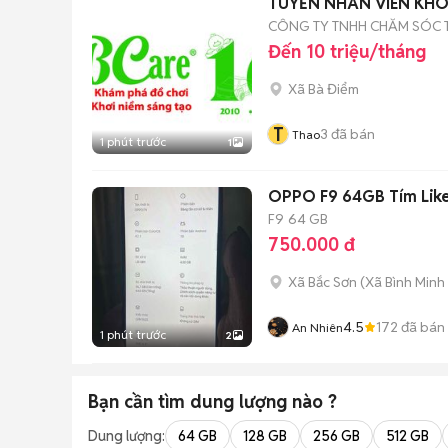
TUYỂN NHÂN VIÊN KH
CÔNG TY TNHH CHĂM SÓC T
Đến 10 triệu/tháng
Xã Bà Điểm
T
3
đã bán
Thao
1 phút trước
1
OPPO F9 64GB Tím Lik
F9
64 GB
750.000 đ
Xã Bắc Sơn
(
Xã Bình Minh
4.5
172
đã bán
An Nhiên
1 phút trước
2
Bạn cần tìm
dung lượng
nào ?
Dung lượng:
64 GB
128 GB
256 GB
512 GB