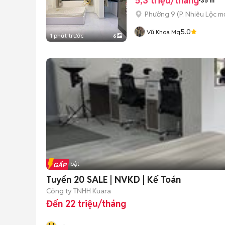
5,3 triệu/tháng
35 m²
Phường 9
(
P. Nhiêu Lộc
mớ
5.0
Vũ Khoa Mq
1 phút trước
6
Tin nổi bật
Tuyển 20 SALE | NVKD | Kế Toán
Công ty TNHH Kuara
Đến 22 triệu/tháng