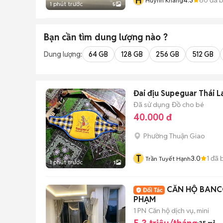
H
Huỳnh Khang
1 phút trước
5
Bạn cần tìm
dung lượng
nào ?
Dung lượng:
64 GB
128 GB
256 GB
512 GB
Đai địu Supeguar Thái L
Đã sử dụng
Đồ cho bé
40.000 đ
Phường Thuận Giao
T
3.0
1
đã 
Trần Tuyết Hạnh
1 phút trước
1
CĂN HỘ BANCO
PHẠM
1 PN
Căn hộ dịch vụ, mini