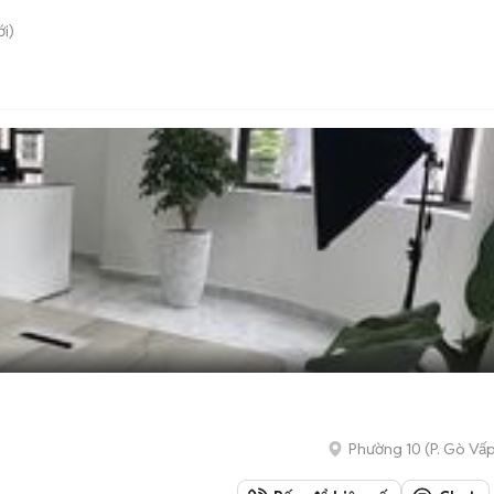
i)
Phường 10
(
P. Gò Vấ