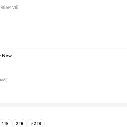
O
RẺ EM VIỆT
e New
mới)
1 TB
2 TB
> 2 TB