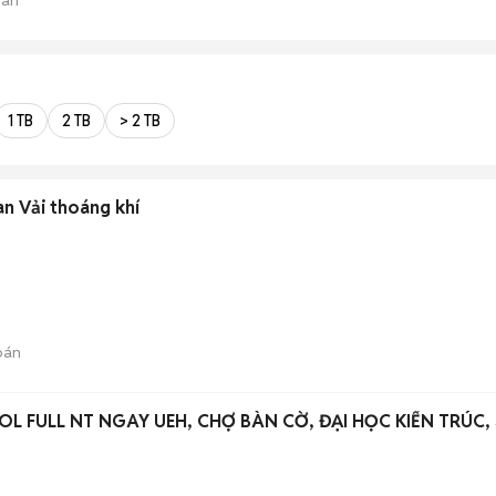
1 TB
2 TB
> 2 TB
an Vải thoáng khí
bán
L FULL NT NGAY UEH, CHỢ BÀN CỜ, ĐẠI HỌC KIẾN TRÚC,