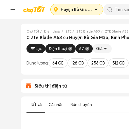
Huyện Bù Gia Mập
Chợ Tốt
Điện thoại
ZTE
ZTE Blade A53
ZTE Blade A53
0 Zte Blade A53 cũ Huyện Bù Gia Mập, Bình Ph
Lọc
Điện thoại
67
Giá
Dung lượng:
64 GB
128 GB
256 GB
512 GB
Siêu thị điện tử
Tất cả
Cá nhân
Bán chuyên