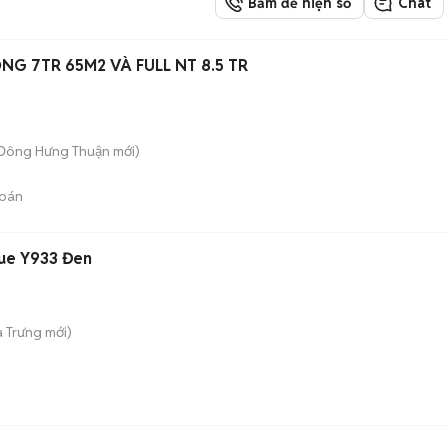
Bấm để hiện số
Chat
G 7TR 65M2 VÀ FULL NT 8.5 TR
 Đông Hưng Thuận
mới)
bán
lue Y933 Đen
à Trưng
mới)