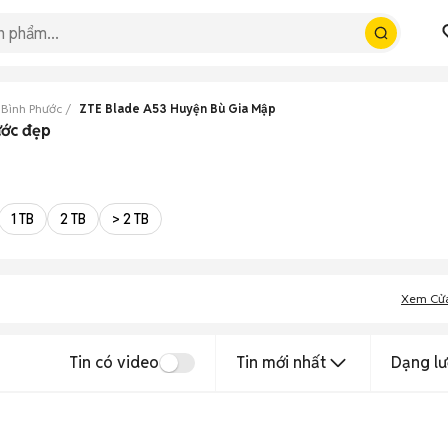
 Bình Phước
ZTE Blade A53 Huyện Bù Gia Mập
ước đẹp
1 TB
2 TB
> 2 TB
Xem Cử
Tin có video
Tin mới nhất
Dạng lư