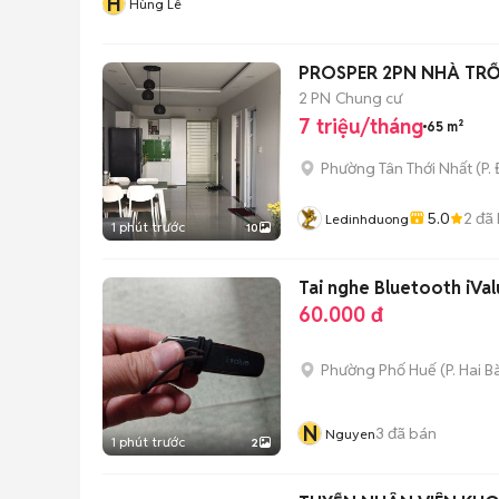
H
Hùng Lê
PROSPER 2PN NHÀ TRỐN
2 PN
Chung cư
7 triệu/tháng
65 m²
Phường Tân Thới Nhất
(
P.
5.0
2
đã 
Ledinhduong
1 phút trước
10
Tai nghe Bluetooth iVa
60.000 đ
Phường Phố Huế
(
P. Hai B
N
3
đã bán
Nguyen
1 phút trước
2