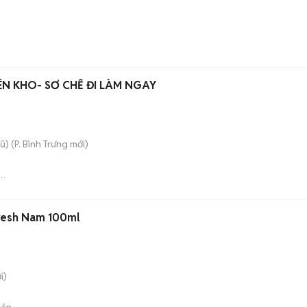
ÊN KHO- SƠ CHẾ ĐI LÀM NGAY
ũ)
(
P. Bình Trưng
mới)
RM
resh Nam 100ml
i)
bán