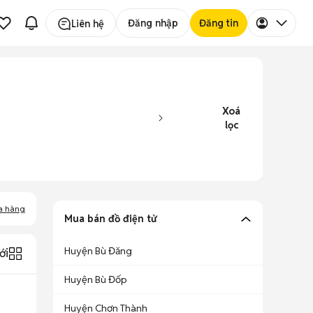
Đăng nhập
Đăng tin
Liên hệ
Xoá
lọc
a hàng
Mua bán đồ điện tử
Huyện Bù Đăng
ới
Huyện Bù Đốp
Huyện Chơn Thành