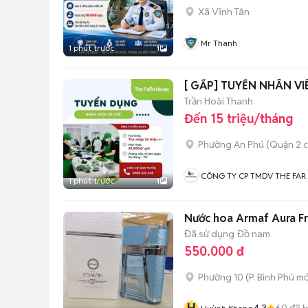
Xã Vĩnh Tân
Mr Thanh
1 phút trước
1
[ GẤP] TUYỂN NHÂN VI
Trần Hoài Thanh
Đến 15 triệu/tháng
Phường An Phú (Quận 2 c
CÔNG TY CP TMDV THE FA
1 phút trước
1
HOUSE
Nước hoa Armaf Aura F
Đã sử dụng
Đồ nam
550.000 đ
Phường 10
(
P. Bình Phú
mớ
4.3
60
đã 