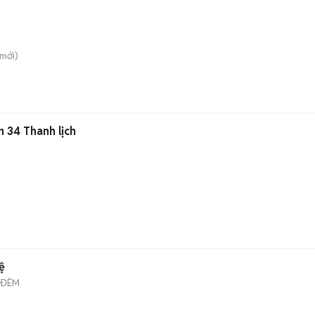
mới)
 34 Thanh lịch
ệ
 ĐÊM