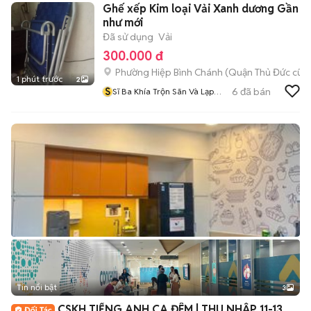
Ghế xếp Kim loại Vải Xanh dương Gần
như mới
Đã sử dụng
Vải
300.000 đ
Phường Hiệp Bình Chánh (Quận Thủ Đức cũ)
1 phút trước
2
S
6
đã bán
Sĩ Ba Khía Trộn Sãn Và Lạp
Xưởng Tôm
Tin nổi bật
3
CSKH TIẾNG ANH CA ĐÊM | THU NHẬP 11-13