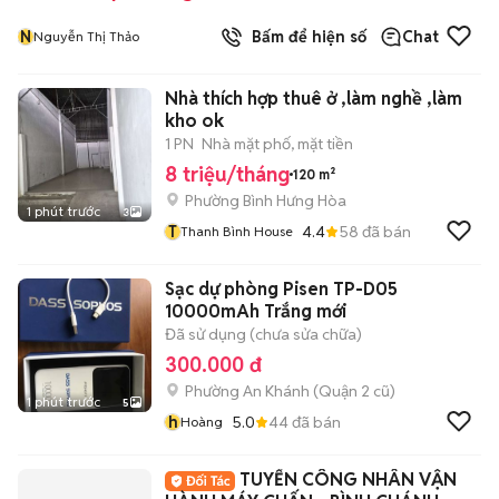
N
Bấm để hiện số
Chat
Nguyễn Thị Thảo
Nhà thích hợp thuê ở ,làm nghề ,làm
kho ok
1 PN
Nhà mặt phố, mặt tiền
8 triệu/tháng
120 m²
Phường Bình Hưng Hòa
1 phút trước
3
T
4.4
58
đã bán
Thanh Bình House
Sạc dự phòng Pisen TP-D05
10000mAh Trắng mới
Đã sử dụng (chưa sửa chữa)
300.000 đ
Phường An Khánh (Quận 2 cũ)
1 phút trước
5
h
5.0
44
đã bán
Hoàng
TUYỂN CÔNG NHÂN VẬN