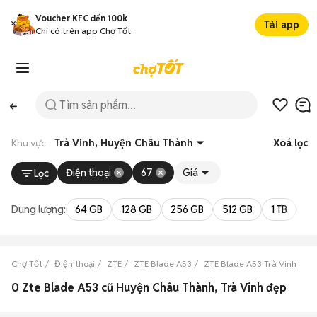
Voucher KFC đến 100k
Tải app
Chỉ có trên app Chợ Tốt
Khu vực:
Trà Vinh, Huyện Châu Thành
Xoá lọc
Điện thoại
67
Giá
Lọc
Dung lượng:
64 GB
128 GB
256 GB
512 GB
1 TB
2 
Chợ Tốt
Điện thoại
ZTE
ZTE Blade A53
ZTE Blade A53 Trà Vinh
Z
0 Zte Blade A53 cũ Huyện Châu Thành, Trà Vinh đẹp