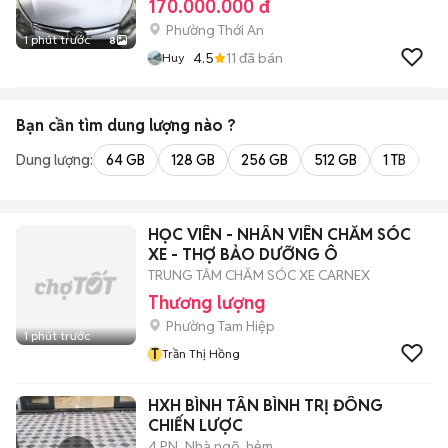
170.000.000 đ
Phường Thới An
1 phút trước
8
4.5
11
đã bán
Huy
Bạn cần tìm
dung lượng
nào ?
Dung lượng:
64 GB
128 GB
256 GB
512 GB
1 TB
2 
HỌC VIÊN - NHÂN VIÊN CHĂM SÓC
XE - THỢ BẢO DƯỠNG Ô
TRUNG TÂM CHĂM SÓC XE CARNEX
Thương lượng
Phường Tam Hiệp
1 phút trước
T
Trần Thị Hồng
HXH BÌNH TÂN BÌNH TRỊ ĐÔNG
CHIẾN LƯỢC
4 PN
Nhà ngõ, hẻm