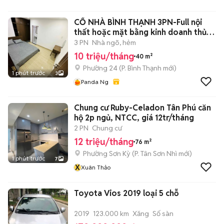
Hoa Mai
CỐ NHÀ BÌNH THẠNH 3PN-Full nội
thất hoặc mặt bằng kinh doanh thủ
đức
3 PN
Nhà ngõ, hẻm
10 triệu/tháng
40 m²
Phường 24
(
P. Bình Thạnh
mới)
1 phút trước
3
Panda Ng
Chung cư Ruby-Celadon Tân Phú căn
hộ 2p ngủ, NTCC, giá 12tr/tháng
2 PN
Chung cư
12 triệu/tháng
76 m²
Phường Sơn Kỳ
(
P. Tân Sơn Nhì
mới)
1 phút trước
7
X
Xuân Thảo
Toyota Vios 2019 loại 5 chỗ
2019
123.000 km
Xăng
Số sàn