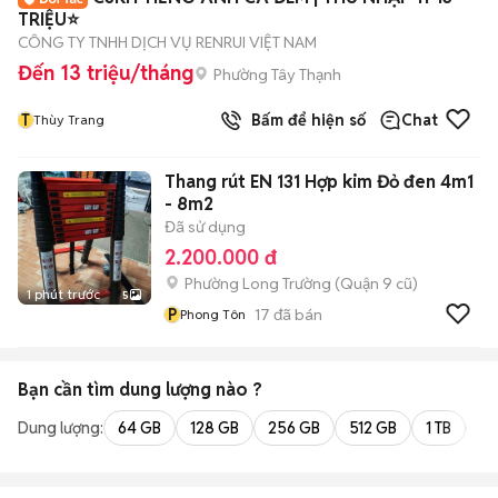
TRIỆU⭐
CÔNG TY TNHH DỊCH VỤ RENRUI VIỆT NAM
Đến 13 triệu/tháng
Phường Tây Thạnh
T
Bấm để hiện số
Chat
Thùy Trang
Thang rút EN 131 Hợp kim Đỏ đen 4m1
- 8m2
Đã sử dụng
2.200.000 đ
Phường Long Trường (Quận 9 cũ)
1 phút trước
5
P
17
đã bán
Phong Tôn
Bạn cần tìm
dung lượng
nào ?
Dung lượng:
64 GB
128 GB
256 GB
512 GB
1 TB
2 