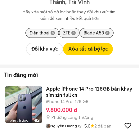
Thành, Trà Vinh
Hãy xóa một số bộ lọc hoặc thay đổi khu vực tìm 
kiếm để xem nhiều kết quả hơn
Điện thoại
ZTE
Blade A53
Đổi khu vực
Xóa tất cả bộ lọc
Tin đăng mới
Apple iPhone 14 Pro 128GB bản khay
sim zin full cn
iPhone 14 Pro
128 GB
9.800.000 đ
Phường Láng Thượng
1 phút trước
4
5.0
2
đã bán
Nguyễn Hương Ly