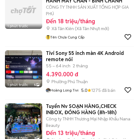
HÀNH MÁY CHẤN - BÌNH CHÁNH
CÔNG TY TNHH SẢN XUẤT TỔNG HỢP GIA
PHÚ
Đến 18 triệu/tháng
1 phút trước
Xã Tân Kiên
(
Xã Tân Nhựt
mới)
T
Tên Chưa Cung Cấp
Tivi Sony 55 inch màn 4K Android
remote nói
55 – 64 inch
2 tháng
4.390.000 đ
Phường Phú Thuận
1 phút trước
5
5.0
1275
đã bán
Hoàng Long Tivi
Tuyển Nv SOẠN HÀNG,CHECK
INBOX, ĐÓNG HÀNG (8h-18h)
Công ty TNHH Thương Mại Nhập Khẩu Nana
Beauty
Đến 13 triệu/tháng
1 phút trước
4