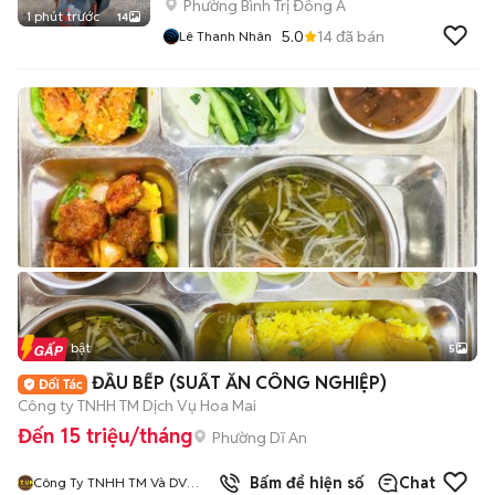
Phường Bình Trị Đông A
1 phút trước
14
5.0
14
đã bán
Lê Thanh Nhân
Tin nổi bật
5
ĐẦU BẾP (SUẤT ĂN CÔNG NGHIỆP)
Công ty TNHH TM Dịch Vụ Hoa Mai
Đến 15 triệu/tháng
Phường Dĩ An
Bấm để hiện số
Chat
Công Ty TNHH TM Và DV