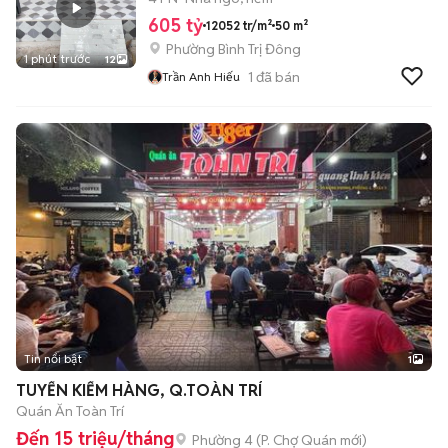
605 tỷ
12052 tr/m²
50 m²
Phường Bình Trị Đông
1 phút trước
12
1
đã bán
Trần Anh Hiếu
Tin nổi bật
1
TUYỂN KIỂM HÀNG, Q.TOÀN TRÍ
Quán Ăn Toàn Trí
Đến 15 triệu/tháng
Phường 4
(
P. Chợ Quán
mới)