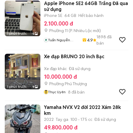
Apple iPhone SE2 64GB Trắng Đã qua
sử dụng
iPhone SE
64 GB
Hết bảo hành
2.100.000 đ
Phường 11
(
P. Nhiêu Lộc
mới)
1 phút trước
5
1898
đã
4.9
Tuấn Nguyễn
bán
Mobile
Xe đạp BRUNO 20 inch Bạc
Xe đạp khác
Đã sử dụng
10.000.000 đ
Phường Phú Thượng
1 phút trước
9
T
8
đã bán
Thục Uyên
Yamaha NVX V2 đời 2022 Xám 28k
km
2022
Tay ga
100 - 175 cc
Đã sử dụng
49.800.000 đ