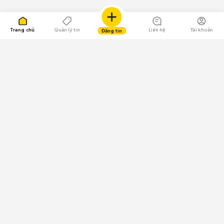
Trang chủ
Quản lý tin
Liên hệ
Tài khoản
Đăng tin
109.000 Bình chọn
Tải ứng dụng Chợ Tốt
Về Chợ Tốt
Quy chế sàn
Chính sách bảo mật
Giải quyết tranh chấp
CÔNG TY TNHH CHỢ TỐT - Người đại diện theo pháp luật:
Nguyễn Trọng Tấn; GPDKKD: 0312120782 do Sở KH & ĐT TP.HCM cấp ngày
11/01/2013;
GPMXH: 185/GP-BTTTT do Bộ Thông tin và Truyền thông
cấp ngày 09/07/2024 - Chịu trách nhiệm
nội dung: Trần Hoàng Ly.
Chính sách sử dụng