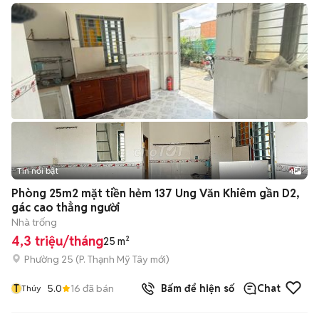
Tin nổi bật
4
Phòng 25m2 mặt tiền hẻm 137 Ung Văn Khiêm gần D2,
gác cao thẳng người
Nhà trống
4,3 triệu/tháng
25 m²
Phường 25
(
P. Thạnh Mỹ Tây
mới)
T
5.0
16
đã bán
Bấm để hiện số
Chat
Thúy