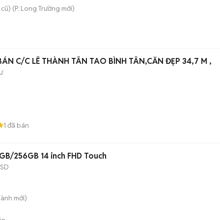
 cũ)
(
P. Long Trường
mới)
BÁN C/C LÊ THÀNH TÂN TAO BÌNH TÂN,CĂN ĐẸP 34,7 M ,
ư
1
đã bán
16GB/256GB 14 inch FHD Touch
SSD
hành
mới)
án