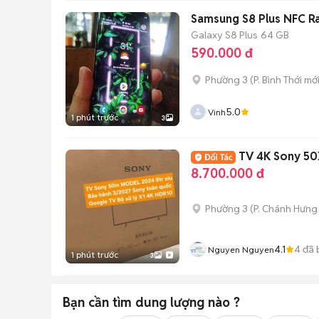
Samsung S8 Plus NFC R
Galaxy S8 Plus
64 GB
590.000 đ
Phường 3
(
P. Bình Thới
mới
5.0
Vinh
1 phút trước
3
TV 4K Sony 50
8.700.000 đ
Phường 3
(
P. Chánh Hưng
4.1
4
đã 
Nguyen Nguyen
1 phút trước
3
Bạn cần tìm
dung lượng
nào ?