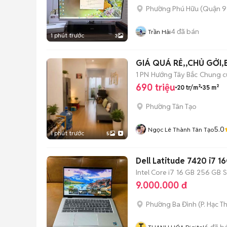
Phường Phú Hữu (Quận 9
4
đã bán
Trần Hải
1 phút trước
3
GIÁ QUÁ RẺ,,CHỦ GỞI,
1 PN
Hướng Tây Bắc
Chung c
690 triệu
20 tr/m²
35 m²
Phường Tân Tạo
5.0
Ngọc Lê Thành Tân Tạo
1 phút trước
5
Dell Latitude 7420 i7 
Intel Core i7
16 GB
256 GB
9.000.000 đ
Phường Ba Đình
(
P. Hạc T
6
đã b