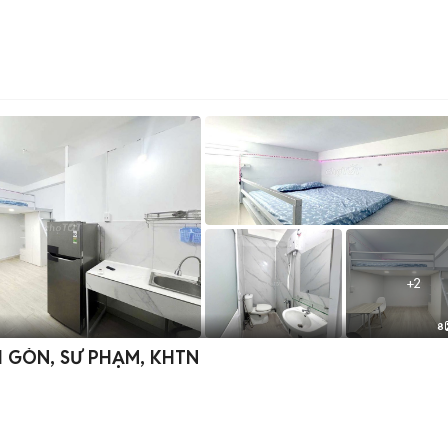
+
2
8
I GÒN, SƯ PHẠM, KHTN