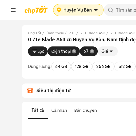
Huyện Vụ Bản
Chợ Tốt
Điện thoại
ZTE
ZTE Blade A53
ZTE Blade A53
0 Zte Blade A53 cũ Huyện Vụ Bản, Nam Định đ
Lọc
Điện thoại
67
Giá
Dung lượng:
64 GB
128 GB
256 GB
512 GB
Siêu thị điện tử
Tất cả
Cá nhân
Bán chuyên