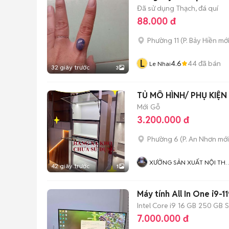
Đã sử dụng
Thạch, đá quí
88.000 đ
Phường 11
(
P. Bảy Hiền
mới
L
4.6
44
đã bán
Le Nhai
32 giây trước
3
TỦ MÔ HÌNH/ PHỤ KIỆ
Mới
Gỗ
3.200.000 đ
Phường 6
(
P. An Nhơn
mới
XƯỞNG SẢN XUẤT NỘI TH
42 giây trước
1
VÁN MDF
Máy tính All In One i9
Intel Core i9
16 GB
250 GB
7.000.000 đ