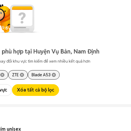
 phù hợp tại Huyện Vụ Bản, Nam Định
hay đổi khu vực tìm kiếm để xem nhiều kết quả hơn
ZTE
Blade A53
 vực
Xóa tất cả bộ lọc
tím unisex