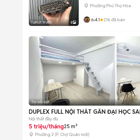
Phường Phú Thọ Hòa
4.1
216
đã bán
Bi
1 phút trước
2
Tin nổi bật
DUPLEX FULL NỘI THẤT GẦN ĐẠI HỌC SÀ
Nội thất đầy đủ
5 triệu/tháng
25 m²
Phường 2
(
P. Chợ Quán
mới)