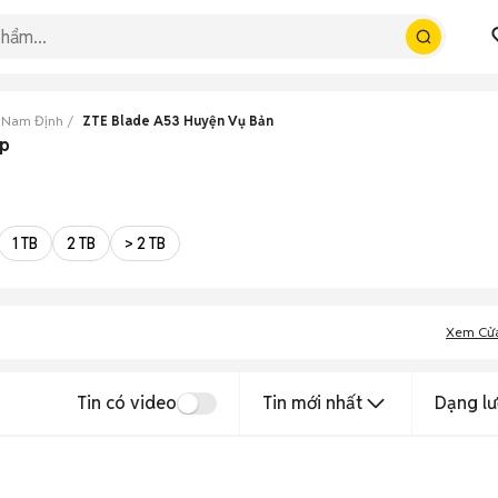
 Nam Định
ZTE Blade A53 Huyện Vụ Bản
ẹp
1 TB
2 TB
> 2 TB
Xem Cử
Tin có video
Tin mới nhất
Dạng lư