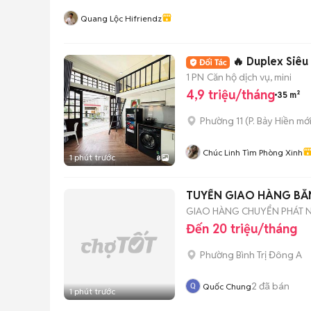
Quang Lộc Hifriendz
🔥 Duplex Siêu
1 PN
Căn hộ dịch vụ, mini
4,9 triệu/tháng
35 m²
Phường 11
(
P. Bảy Hiền
mới
Chúc Linh Tìm Phòng Xinh
1 phút trước
8
TUYỂN GIAO HÀNG BẰNG
GIAO HÀNG CHUYỂN PHÁT 
Đến 20 triệu/tháng
Phường Bình Trị Đông A
2
đã bán
Quốc Chung
1 phút trước