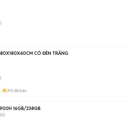
)
N 80X180X40CM CÓ ĐÈN TRẮNG
)
315
đã bán
ẤT
-11900H 16GB/238GB
SSD