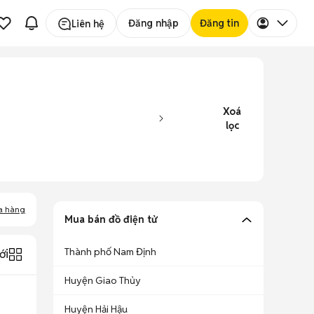
Đăng nhập
Đăng tin
Liên hệ
Xoá
lọc
a hàng
Mua bán đồ điện tử
Thành phố Nam Định
ới
Huyện Giao Thủy
Huyện Hải Hậu