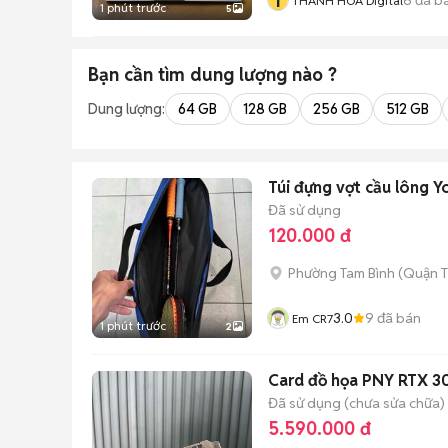
T
THANH HÓA Digital
1 phút trước
5
Bạn cần tìm
dung lượng
nào ?
Dung lượng:
64 GB
128 GB
256 GB
512 GB
Túi đựng vợt cầu lông 
Đã sử dụng
120.000 đ
Phường Tam Bình (Quận T
3.0
9
đã bán
Em CR7
1 phút trước
2
Card đồ họa PNY RTX 3
Đã sử dụng (chưa sửa chữa)
5.590.000 đ