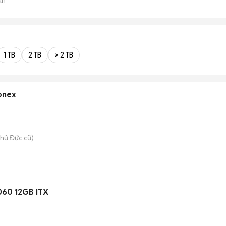
1 TB
2 TB
> 2 TB
Yonex
hủ Đức cũ)
060 12GB ITX