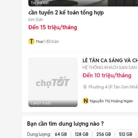
Tin nổi bật
cần tuyển 2 kế toán tổng hợp
kim Sơn
Đến 15 triệu/tháng
T
1
đã bán
Thai
LỄ TÂN CA SÁNG VÀ C
HỆ THỐNG KHÁCH SẠN SÂN 
Đến 10 triệu/tháng
Phường 4
(
P. Tân Sơn Nhấ
N
Nguyễn Thị Hoàng Ngân
1 phút trước
Bạn cần tìm
dung lượng
nào ?
Dung lượng:
64 GB
128 GB
256 GB
512 GB