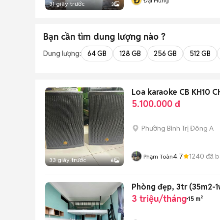
Đ
Đại Hưng
31 giây trước
3
Bạn cần tìm
dung lượng
nào ?
Dung lượng:
64 GB
128 GB
256 GB
512 GB
Loa karaoke CB KH10 
5.100.000 đ
Phường Bình Trị Đông A
4.7
1240
đã b
Phạm Toàn
33 giây trước
6
Phòng đẹp, 3tr (35m2-1
3 triệu/tháng
15 m²