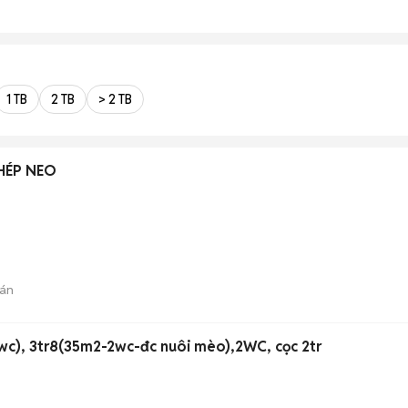
1 TB
2 TB
> 2 TB
CHÉP NEO
án
wc), 3tr8(35m2-2wc-đc nuôi mèo),2WC, cọc 2tr