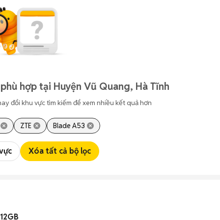
 phù hợp tại Huyện Vũ Quang, Hà Tĩnh
hay đổi khu vực tìm kiếm để xem nhiều kết quả hơn
ZTE
Blade A53
 vực
Xóa tất cả bộ lọc
512GB