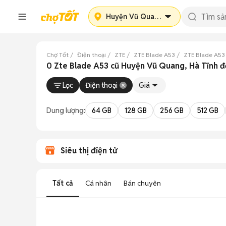
Huyện Vũ Quang
Chợ Tốt
Điện thoại
ZTE
ZTE Blade A53
ZTE Blade A53
0 Zte Blade A53 cũ Huyện Vũ Quang, Hà Tĩnh 
Lọc
Điện thoại
Giá
Dung lượng:
64 GB
128 GB
256 GB
512 GB
Siêu thị điện tử
Tất cả
Cá nhân
Bán chuyên