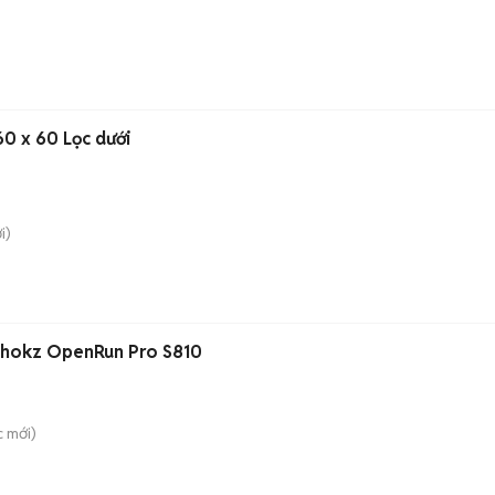
60 x 60 Lọc dưới
i)
 Shokz OpenRun Pro S810
c
mới)