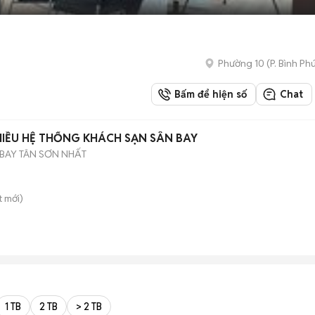
Phường 10
(
P. Bình Ph
Bấm để hiện số
Chat
HIỀU HỆ THỐNG KHÁCH SẠN SÂN BAY
BAY TÂN SƠN NHẤT
t
mới)
1 TB
2 TB
> 2 TB