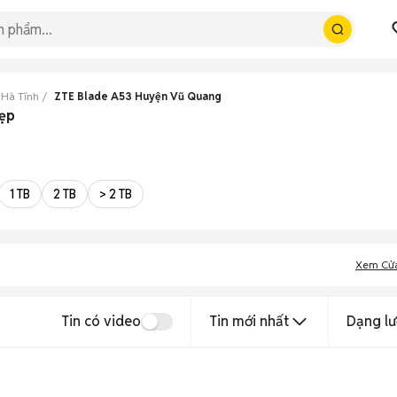
 Hà Tĩnh
ZTE Blade A53 Huyện Vũ Quang
đẹp
1 TB
2 TB
> 2 TB
Xem Cử
Tin có video
Tin mới nhất
Dạng lư