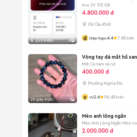
Ace 2V
512 GB
4.800.000 đ
Xã Cầu Khởi
d
4.4
7
đã bán
Diệp Ngọc
16 giây trước
6
Vòng tay đá mắt hổ xan
Mới
Cả nam và nữ
400.000 đ
Phường Nghĩa Đô
v
2.4
116
đã bán
Vũ
29 giây trước
1
Mèo anh lông ngắn
Mèo Anh Lông Ngắn
Mèo con
2.000.000 đ