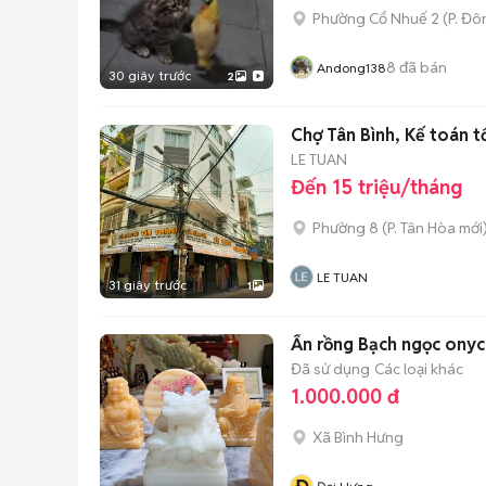
Phường Cổ Nhuế 2
(
P. Đô
8
đã bán
Andong138
30 giây trước
2
Chợ Tân Bình, Kế toán 
LE TUAN
Đến 15 triệu/tháng
Phường 8
(
P. Tân Hòa
mới
LE TUAN
31 giây trước
1
Ấn rồng Bạch ngọc onyc
Đã sử dụng
Các loại khác
1.000.000 đ
Xã Bình Hưng