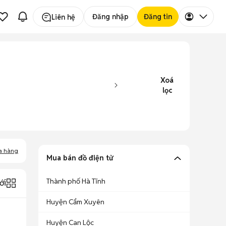
Đăng nhập
Đăng tin
Liên hệ
Xoá
lọc
a hàng
Mua bán đồ điện tử
Thành phố Hà Tĩnh
ới
Huyện Cẩm Xuyên
Huyện Can Lộc