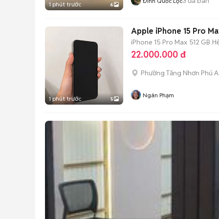
3
đã bán
Đinh Quốc Lộc
1 phút trước
6
Apple iPhone 15 Pro Ma
iPhone 15 Pro Max
512 GB
H
22.000.000 đ
Phường Tăng Nhơn Phú A
Ngân Phạm
1 phút trước
5