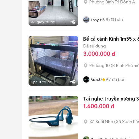
Phường Bình Trị Đông A
8
đã bán
Tony Hải
36 giây trước
7
Bể cá cảnh Kính 1m55 x 
Đã sử dụng
3.000.000 đ
Phường 10
(
P. Bình Phú
mớ
5.0
97
đã bán
Bu
1 phút trước
2
Tai nghe truyền xương
1.600.000 đ
Xã Suối Nho
(
Xã Xuân Bắ