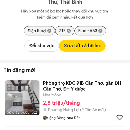
Thư, Thái Bình
Hãy xóa một số bộ lọc hoặc thay đổi khu vực tìm 
kiếm để xem nhiều kết quả hơn
Điện thoại
ZTE
Blade A53
Đổi khu vực
Xóa tất cả bộ lọc
Tin đăng mới
Phòng trọ KDC 91B Cần Thơ, gần ĐH
Cần Thơ, ĐH Y dược
Nhà trống
2,8 triệu/tháng
Phường Hưng Lợi
(
P. Tân An
mới)
30 giây trước
3
Cộng Đồng Nhà Đất