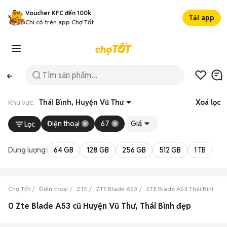
Voucher KFC đến 100k
Tải app
Chỉ có trên app Chợ Tốt
Khu vực:
Thái Bình, Huyện Vũ Thư
Xoá lọc
Điện thoại
67
Giá
Lọc
Dung lượng:
64 GB
128 GB
256 GB
512 GB
1 TB
2 
Chợ Tốt
Điện thoại
ZTE
ZTE Blade A53
ZTE Blade A53 Thái Bình
0 Zte Blade A53 cũ Huyện Vũ Thư, Thái Bình đẹp