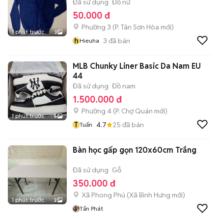
Đã sử dụng
Đồ nữ
50.000 đ
Phường 3
(
P. Tân Sơn Hòa
mới)
1 phút trước
3
h
3
đã bán
Hieuha
MLB Chunky Liner Basic Da Nam EU
44
Đã sử dụng
Đồ nam
1.500.000 đ
Phường 4
(
P. Chợ Quán
mới)
1 phút trước
5
T
4.7
25
đã bán
Tuấn
Bàn học gấp gọn 120x60cm Trắng
Đã sử dụng
Gỗ
350.000 đ
Xã Phong Phú
(
Xã Bình Hưng
mới)
1 phút trước
2
Tấn Phát