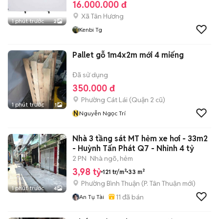
16.000.000 đ
Xã Tân Hương
1 phút trước
2
Kenbi Tg
Pallet gỗ 1m4x2m mới 4 miếng
Đã sử dụng
350.000 đ
Phường Cát Lái (Quận 2 cũ)
1 phút trước
1
N
Nguyễn Ngọc Trí
Nhà 3 tầng sát MT hẻm xe hơi - 33m2
- Huỳnh Tấn Phát Q7 - Nhỉnh 4 tỷ
2 PN
Nhà ngõ, hẻm
3,98 tỷ
121 tr/m²
33 m²
Phường Bình Thuận
(
P. Tân Thuận
mới)
1 phút trước
4
11
đã bán
An Tụ Tài