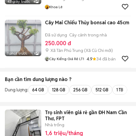
43 giây trước
4
Khoa Lê
Cây Mai Chiếu Thủy bonsai cao 45cm
Đã sử dụng
Cây cảnh trong nhà
250.000 đ
Xã Tân Phú Trung
(
Xã Củ Chi
mới)
1 phút trước
1
4.9
34
đã bán
Cây Kiểng Giá Rẻ LT1
Bạn cần tìm
dung lượng
nào ?
Dung lượng:
64 GB
128 GB
256 GB
512 GB
1 TB
2 
Trọ sinh viên giá rẻ gần ĐH Nam Cần
Thơ, FPT
Nhà trống
1,6 triệu/tháng