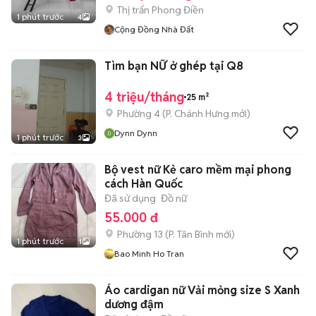
Thị trấn Phong Điền
1 phút trước
4
Cộng Đồng Nhà Đất
Tìm bạn NỮ ở ghép tại Q8
4 triệu/tháng
25 m²
Phường 4
(
P. Chánh Hưng
mới)
Dynn Dynn
1 phút trước
3
Bộ vest nữ Kẻ caro mềm mại phong
cách Hàn Quốc
Đã sử dụng
Đồ nữ
55.000 đ
Phường 13
(
P. Tân Bình
mới)
1 phút trước
1
Bao Minh Ho Tran
Áo cardigan nữ Vải mỏng size S Xanh
dương đậm