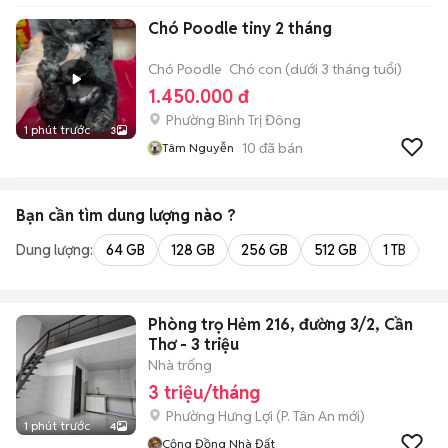
Chó Poodle tiny 2 tháng
Chó Poodle
Chó con (dưới 3 tháng tuổi)
1.450.000 đ
Phường Bình Trị Đông
1 phút trước
3
10
đã bán
Tâm Nguyễn
Bạn cần tìm
dung lượng
nào ?
Dung lượng:
64 GB
128 GB
256 GB
512 GB
1 TB
2 
Phòng trọ Hẻm 216, đường 3/2, Cần
Thơ - 3 triệu
Nhà trống
3 triệu/tháng
Phường Hưng Lợi
(
P. Tân An
mới)
1 phút trước
4
Cộng Đồng Nhà Đất