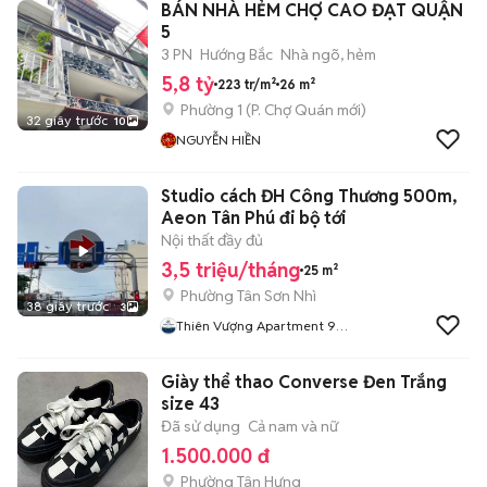
BÁN NHÀ HẺM CHỢ CAO ĐẠT QUẬN
5
3 PN
Hướng Bắc
Nhà ngõ, hẻm
5,8 tỷ
223 tr/m²
26 m²
Phường 1
(
P. Chợ Quán
mới)
32 giây trước
10
NGUYỄN HIỀN
Studio cách ĐH Công Thương 500m,
Aeon Tân Phú đi bộ tới
Nội thất đầy đủ
3,5 triệu/tháng
25 m²
Phường Tân Sơn Nhì
38 giây trước
3
Thiên Vượng Apartment 9
Chủ
Giày thể thao Converse Đen Trắng
size 43
Đã sử dụng
Cả nam và nữ
1.500.000 đ
Phường Tân Hưng