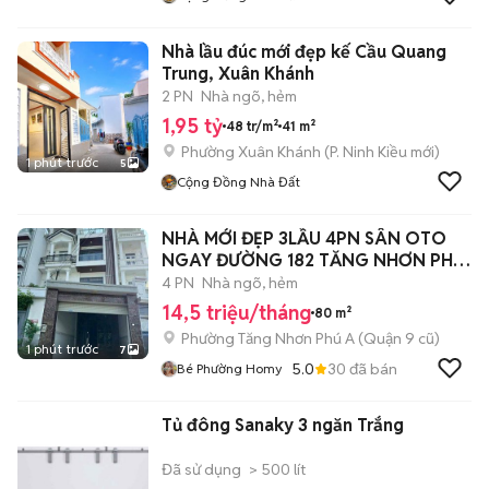
Nhà lầu đúc mới đẹp kế Cầu Quang
Trung, Xuân Khánh
2 PN
Nhà ngõ, hẻm
1,95 tỷ
48 tr/m²
41 m²
Phường Xuân Khánh
(
P. Ninh Kiều
mới)
1 phút trước
5
Cộng Đồng Nhà Đất
NHÀ MỚI ĐẸP 3LẦU 4PN SÂN OTO
NGAY ĐƯỜNG 182 TĂNG NHƠN PHÚ
A Q9
4 PN
Nhà ngõ, hẻm
14,5 triệu/tháng
80 m²
Phường Tăng Nhơn Phú A (Quận 9 cũ)
1 phút trước
7
5.0
30
đã bán
Bé Phường Homy
Tủ đông Sanaky 3 ngăn Trắng
Đã sử dụng
> 500 lít