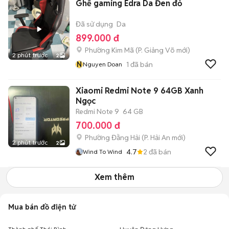
Ghế gaming Edra Da Đen đỏ
Đã sử dụng
Da
899.000 đ
Phường Kim Mã
(
P. Giảng Võ
mới)
2 phút trước
2
N
1
đã bán
Nguyen Doan
Xiaomi Redmi Note 9 64GB Xanh
Ngọc
Redmi Note 9
64 GB
700.000 đ
Phường Đằng Hải
(
P. Hải An
mới)
2 phút trước
2
4.7
2
đã bán
Wind To Wind
Xem thêm
Mua bán đồ điện tử