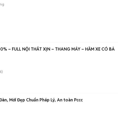
ộng
00% – FULL NỘI THẤT XỊN – THANG MÁY – HẦM XE CÓ BẢ
i)
àn, Mới Đẹp Chuẩn Pháp Lý, An toàn Pccc