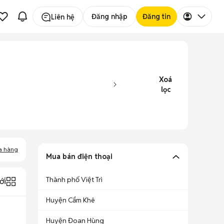
Đăng nhập
Đăng tin
Liên hệ
Xoá
lọc
a hàng
Mua bán điện thoại
Thành phố Việt Trì
ới
Huyện Cẩm Khê
Huyện Đoan Hùng