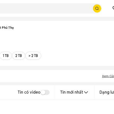
3 Phú Thọ
1 TB
2 TB
> 2 TB
Xem Cử
Tin có video
Tin mới nhất
Dạng lư