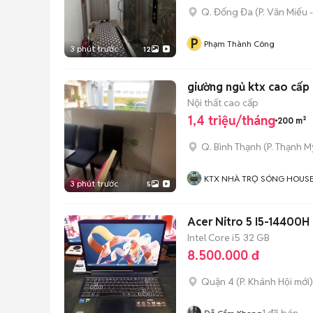
Q. Đống Đa
(
P. Văn Miếu
P
Phạm Thành Công
3 phút trước
12
Nội thất cao cấp
1,4 triệu/tháng
200 m²
Q. Bình Thạnh
(
P. Thạnh M
KTX NHÀ TRỌ SÓNG HOUS
3 phút trước
5
Acer Nitro 5 I5-14400H
Intel Core i5
32 GB
8.500.000 đ
Quận 4
(
P. Khánh Hội
mới)
1
đã bán