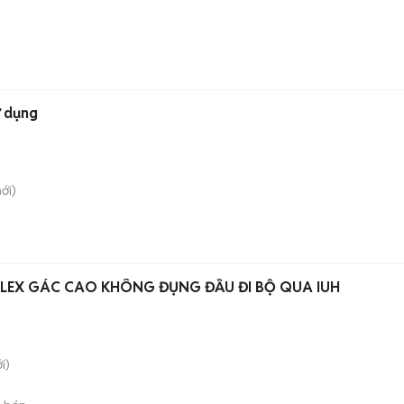
ử dụng
ới)
LEX GÁC CAO KHÔNG ĐỤNG ĐẦU ĐI BỘ QUA IUH
i)