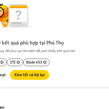
 kết quả phù hợp tại Phú Thọ
hay đổi khu vực tìm kiếm để xem nhiều kết quả hơn
ZTE
Blade A53
 vực
Xóa tất cả bộ lọc
đen