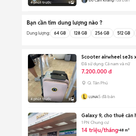
Đỗ Cẩm Khang
4 phút trước
5
Bạn cần tìm
dung lượng
nào ?
Dung lượng:
64 GB
128 GB
256 GB
512 GB
Scooter airwheel se3s x
Đã sử dụng
Cả nam và nữ
7.200.000 đ
Q. Tân Phú
L
5
đã bán
LUNA
4 phút trước
2
Galaxy 9, cho thuê căn 
1 PN
Chung cư
14 triệu/tháng
48 m²