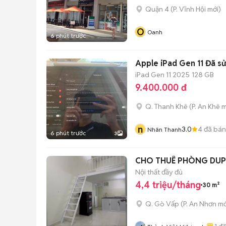
Quận 4
(
P. Vĩnh Hội
mới)
O
Oanh
6 phút trước
Apple iPad Gen 11 Đã s
iPad Gen 11 2025
128 GB
9.400.000 đ
Q. Thanh Khê
(
P. An Khê
m
n
3.0
4
đã bán
Nhân Thanh
6 phút trước
3
CHO THUÊ PHÒNG DUP
Nội thất đầy đủ
4,4 triệu/tháng
30 m²
Q. Gò Vấp
(
P. An Nhơn
mớ