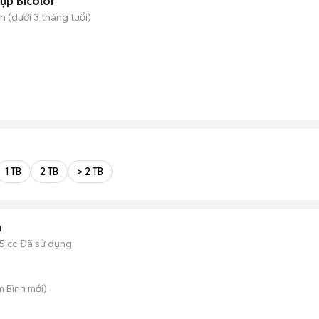
ụp Bicolor
 (dưới 3 tháng tuổi)
1 TB
2 TB
> 2 TB
n
5 cc
Đã sử dụng
m Bình
mới)