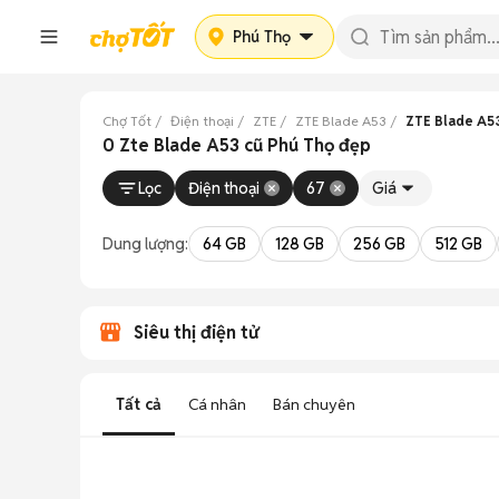
Phú Thọ
Chợ Tốt
Điện thoại
ZTE
ZTE Blade A53
ZTE Blade A5
0 Zte Blade A53 cũ Phú Thọ đẹp
Lọc
Điện thoại
67
Giá
Dung lượng:
64 GB
128 GB
256 GB
512 GB
Siêu thị điện tử
Tất cả
Cá nhân
Bán chuyên