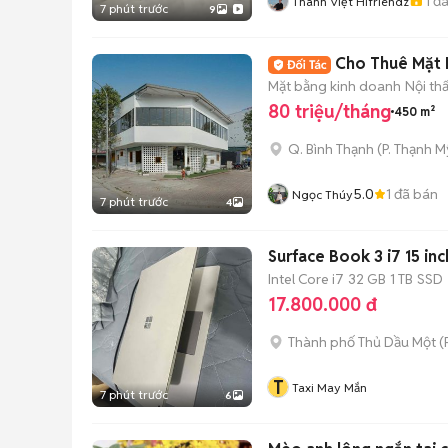
1
đã
Thành Việt Hifriendz
7 phút trước
9
Cho Thuê Mặt B
Mặt bằng kinh doanh
Nội th
80 triệu/tháng
450 m²
Q. Bình Thạnh
(
P. Thạnh M
5.0
1
đã bán
Ngọc Thúy
7 phút trước
4
Surface Book 3 i7 15 in
Intel Core i7
32 GB
1 TB
SSD
17.800.000 đ
Thành phố Thủ Dầu Một
(
T
Taxi May Mắn
7 phút trước
6