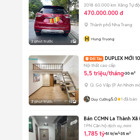
2018
60.000 km
Xăng
Tự đ
470.000.000 đ
Thành phố Nha Trang
H
Hung Truong
2 phút trước
2
DUPLEX MỚI 1
Nội thất cao cấp
5,5 triệu/tháng
30 m²
Q. Gò Vấp
(
P. An Nhơn
mớ
5.0
1
đã bán
Duy Cường
2 phút trước
12
Bán CCMN La Thành Xã Đ
1 PN
Căn hộ dịch vụ, mini
1,785 tỷ
51 tr/m²
35 m²