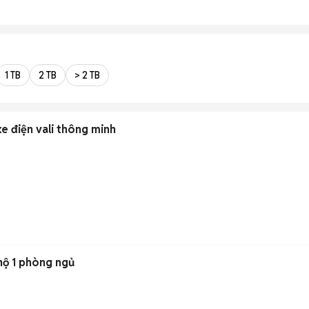
1 TB
2 TB
> 2 TB
e điện vali thông minh
hộ 1 phòng ngủ