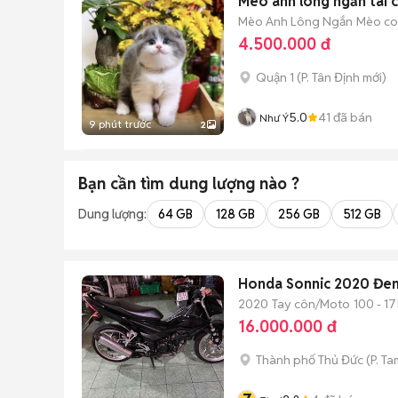
Mèo anh lông ngắn tai c
Mèo Anh Lông Ngắn
Mèo con
4.500.000 đ
Quận 1
(
P. Tân Định
mới)
5.0
41
đã bán
Như Ý
9 phút trước
2
Bạn cần tìm
dung lượng
nào ?
Dung lượng:
64 GB
128 GB
256 GB
512 GB
Honda Sonnic 2020 Đe
2020
Tay côn/Moto
100 - 17
16.000.000 đ
Thành phố Thủ Đức
(
P. Ta