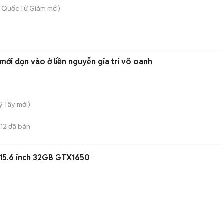
 - Quốc Tử Giám
mới)
giường ngủ ktx cao cấp mới dọn vào ở liền nguyễn gia trí võ oanh
ỹ Tây
mới)
12
đã bán
E
 15.6 inch 32GB GTX1650