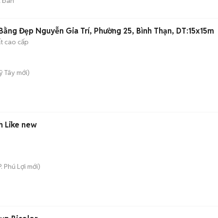
 bán
ằng Đẹp Nguyễn Gia Trí, Phường 25, Bình Thạn, DT:15x15m
ất cao cấp
ỹ Tây
mới)
ch Like new
P. Phú Lợi
mới)