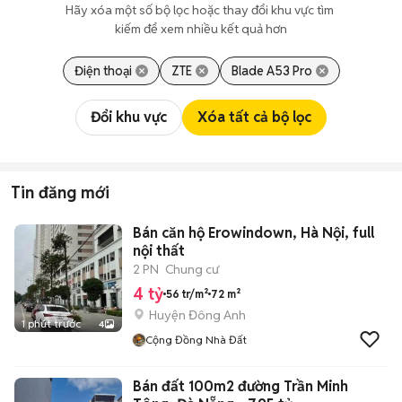
Hãy xóa một số bộ lọc hoặc thay đổi khu vực tìm 
kiếm để xem nhiều kết quả hơn
Điện thoại
ZTE
Blade A53 Pro
Đổi khu vực
Xóa tất cả bộ lọc
Tin đăng mới
Bán căn hộ Erowindown, Hà Nội, full
nội thất
2 PN
Chung cư
4 tỷ
56 tr/m²
72 m²
Huyện Đông Anh
1 phút trước
4
Cộng Đồng Nhà Đất
Bán đất 100m2 đường Trần Minh