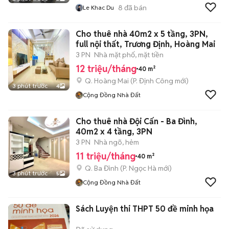
8
đã bán
Le Khac Du
Cho thuê nhà 40m2 x 5 tầng, 3PN,
full nội thất, Trương Định, Hoàng Mai
3 PN
Nhà mặt phố, mặt tiền
12 triệu/tháng
40 m²
Q. Hoàng Mai
(
P. Định Công
mới)
3 phút trước
4
Cộng Đồng Nhà Đất
Cho thuê nhà Đội Cấn - Ba Đình,
40m2 x 4 tầng, 3PN
3 PN
Nhà ngõ, hẻm
11 triệu/tháng
40 m²
Q. Ba Đình
(
P. Ngọc Hà
mới)
3 phút trước
5
Cộng Đồng Nhà Đất
Sách Luyện thi THPT 50 đề minh họa