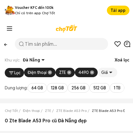
Voucher KFC đến 100k
Tải app
Chỉ có trên app Chợ Tốt
Khu vực:
Đà Nẵng
Xoá lọc
Điện thoại
ZTE
4490
Giá
Lọc
Dung lượng:
64 GB
128 GB
256 GB
512 GB
1 TB
2 
Chợ Tốt
Điện thoại
ZTE
ZTE Blade A53 Pro
ZTE Blade A53 Pro Đà N
0 Zte Blade A53 Pro cũ Đà Nẵng đẹp