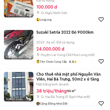
Đã sử dụng
100.000 đ
Q. Ngũ Hành Sơn
3 phút trước
6
L
LingLing
Suzuki Satria 2022 Đỏ 9000km
2022
Xe số
Đã sử dụng
24.000.000 đ
Huyện Lai Vung
(
Xã Hòa Long
mới)
3 phút trước
11
T
4.4
Tên Chưa Cung Cấp
Cho thuê nhà mặt phố Nguyễn Văn
Viên, Hai Bà Trưng, 50m2 x 6 tầng
Mặt bằng kinh doanh
38 triệu/tháng
50 m²
Q. Hai Bà Trưng
(
P. Bạch Mai
mới)
4 phút trước
5
Cộng Đồng Nhà Đất