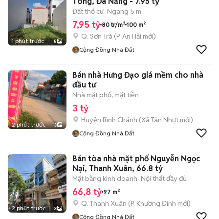
Tông, Đà Nẵng - 7.95 tỷ
Đất thổ cư
Ngang 5 m
7,95 tỷ
80 tr/m²
100 m²
Q. Sơn Trà
(
P. An Hải
mới)
1 phút trước
5
Cộng Đồng Nhà Đất
Bán nhà Hưng Đạo giá mềm cho nhà
đầu tư
Nhà mặt phố, mặt tiền
3 tỷ
Huyện Bình Chánh
(
Xã Tân Nhựt
mới)
2 phút trước
3
Cộng Đồng Nhà Đất
Bán tòa nhà mặt phố Nguyễn Ngọc
Nại, Thanh Xuân, 66.8 tỷ
Mặt bằng kinh doanh
Nội thất đầy đủ
66,8 tỷ
97 m²
Q. Thanh Xuân
(
P. Khương Đình
mới)
2 phút trước
3
Cộng Đồng Nhà Đất