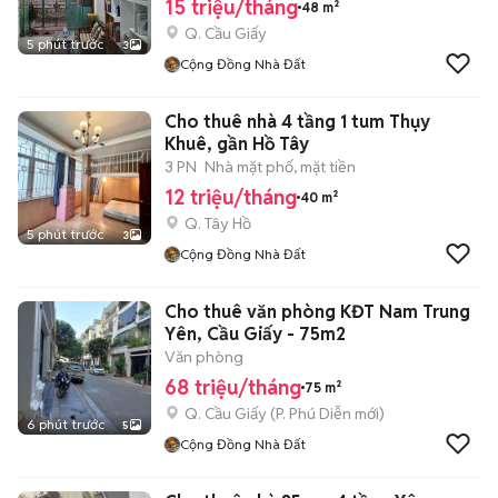
15 triệu/tháng
48 m²
Q. Cầu Giấy
5 phút trước
3
Cộng Đồng Nhà Đất
Cho thuê nhà 4 tầng 1 tum Thụy
Khuê, gần Hồ Tây
3 PN
Nhà mặt phố, mặt tiền
12 triệu/tháng
40 m²
Q. Tây Hồ
5 phút trước
3
Cộng Đồng Nhà Đất
Cho thuê văn phòng KĐT Nam Trung
Yên, Cầu Giấy - 75m2
Văn phòng
68 triệu/tháng
75 m²
Q. Cầu Giấy
(
P. Phú Diễn
mới)
6 phút trước
5
Cộng Đồng Nhà Đất