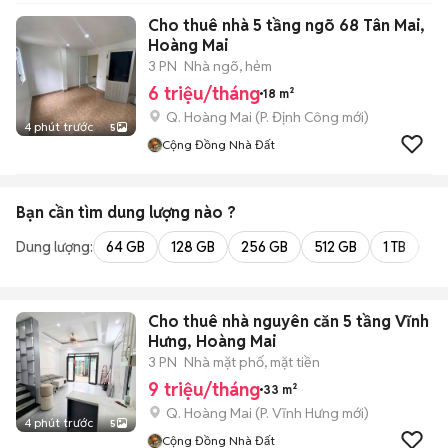
Cho thuê nhà 5 tầng ngõ 68 Tân Mai,
Hoàng Mai
3 PN
Nhà ngõ, hẻm
6 triệu/tháng
18 m²
Q. Hoàng Mai
(
P. Định Công
mới)
4 phút trước
5
Cộng Đồng Nhà Đất
Bạn cần tìm
dung lượng
nào ?
Dung lượng:
64 GB
128 GB
256 GB
512 GB
1 TB
2 
Cho thuê nhà nguyên căn 5 tầng Vĩnh
Hưng, Hoàng Mai
3 PN
Nhà mặt phố, mặt tiền
9 triệu/tháng
33 m²
Q. Hoàng Mai
(
P. Vĩnh Hưng
mới)
4 phút trước
5
Cộng Đồng Nhà Đất