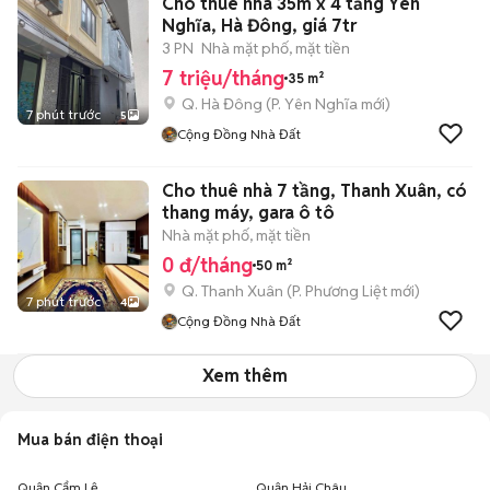
Cho thuê nhà 35m x 4 tầng Yên
Nghĩa, Hà Đông, giá 7tr
3 PN
Nhà mặt phố, mặt tiền
7 triệu/tháng
35 m²
Q. Hà Đông
(
P. Yên Nghĩa
mới)
7 phút trước
5
Cộng Đồng Nhà Đất
Cho thuê nhà 7 tầng, Thanh Xuân, có
thang máy, gara ô tô
Nhà mặt phố, mặt tiền
0 đ/tháng
50 m²
Q. Thanh Xuân
(
P. Phương Liệt
mới)
7 phút trước
4
Cộng Đồng Nhà Đất
Xem thêm
Mua bán điện thoại
Quận Cẩm Lệ
Quận Hải Châu