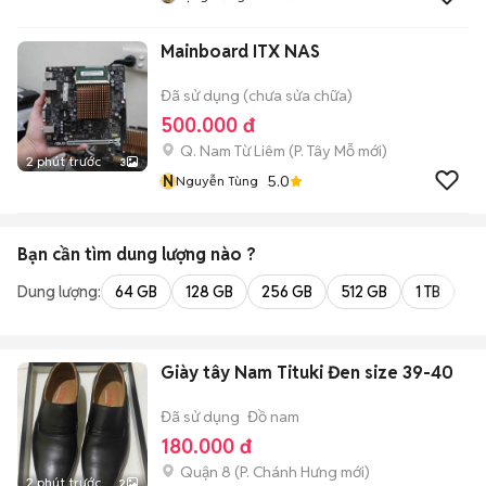
Mainboard ITX NAS
Đã sử dụng (chưa sửa chữa)
500.000 đ
Q. Nam Từ Liêm
(
P. Tây Mỗ
mới)
2 phút trước
3
N
5.0
Nguyễn Tùng
Bạn cần tìm
dung lượng
nào ?
Dung lượng:
64 GB
128 GB
256 GB
512 GB
1 TB
2 
Giày tây Nam Tituki Đen size 39-40
Đã sử dụng
Đồ nam
180.000 đ
Quận 8
(
P. Chánh Hưng
mới)
2 phút trước
2