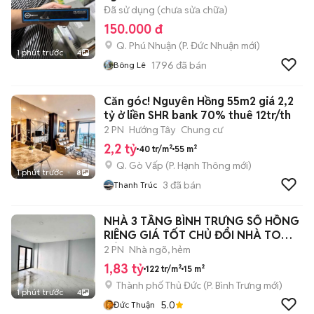
Đã sử dụng (chưa sửa chữa)
150.000 đ
Q. Phú Nhuận
(
P. Đức Nhuận
mới)
1 phút trước
4
1796
đã bán
Bông Lê
Căn góc! Nguyên Hồng 55m2 giá 2,2
tỷ ở liền SHR bank 70% thuê 12tr/th
2 PN
Hướng Tây
Chung cư
2,2 tỷ
40 tr/m²
55 m²
Q. Gò Vấp
(
P. Hạnh Thông
mới)
1 phút trước
8
3
đã bán
Thanh Trúc
NHÀ 3 TẦNG BÌNH TRƯNG SỔ HỒNG
RIÊNG GIÁ TỐT CHỦ ĐỔI NHÀ TO
BÁN NHANH
2 PN
Nhà ngõ, hẻm
1,83 tỷ
122 tr/m²
15 m²
Thành phố Thủ Đức
(
P. Bình Trưng
mới)
1 phút trước
4
5.0
Đức Thuận