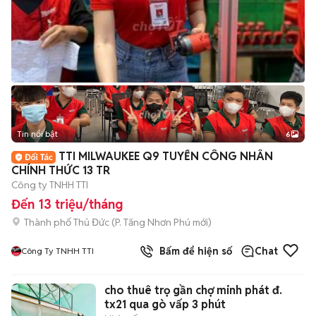
Tin nổi bật
6
+
2
TTI MILWAUKEE Q9 TUYỂN CÔNG NHÂN
CHÍNH THỨC 13 TR
Công ty TNHH TTI
Đến 13 triệu/tháng
Thành phố Thủ Đức
(
P. Tăng Nhơn Phú
mới)
Bấm để hiện số
Chat
Công Ty TNHH TTI
cho thuê trọ gần chợ minh phát đ.
tx21 qua gò vấp 3 phút