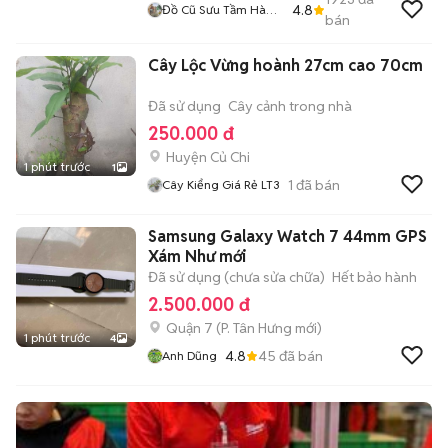
4.8
Đồ Cũ Sưu Tầm Hà
bán
Nội
Cây Lộc Vừng hoành 27cm cao 70cm
Đã sử dụng
Cây cảnh trong nhà
250.000 đ
Huyện Củ Chi
1 phút trước
1
1
đã bán
Cây Kiểng Giá Rẻ LT3
Samsung Galaxy Watch 7 44mm GPS
Xám Như mới
Đã sử dụng (chưa sửa chữa)
Hết bảo hành
2.500.000 đ
Quận 7
(
P. Tân Hưng
mới)
1 phút trước
4
4.8
45
đã bán
Anh Dũng