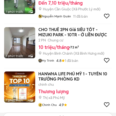
Đến 7,10 triệu/tháng
Huyện Cần Giuộc
(
Xã Phước Lý
mới)
1 phút trước
2
N
11
đã bán
Nguyễn Mạnh Quân
CHO THUÊ 2PN Giá SIÊU TỐT -
MIZUKI PARK - 10TR - Ở LIỀN ĐƯỢC
2 PN
Chung cư
10 triệu/tháng
72 m²
Huyện Bình Chánh
(
Xã Bình Hưng
mới)
1 phút trước
8
4.8
1
đã bán
Hy Trinh
HANWHA LIFE PHÚ MỸ 1 - TUYỂN 10
TRƯỞNG PHÒNG KD
chinh chu
Thương lượng
Thị xã Phú Mỹ
1 phút trước
6
c
4.9
Chinh Chu