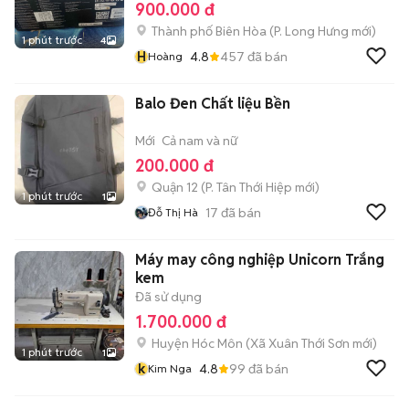
900.000 đ
Thành phố Biên Hòa
(
P. Long Hưng
mới)
1 phút trước
4
H
4.8
457
đã bán
Hoàng
Balo Đen Chất liệu Bền
Mới
Cả nam và nữ
200.000 đ
Quận 12
(
P. Tân Thới Hiệp
mới)
1 phút trước
1
17
đã bán
Đỗ Thị Hà
Máy may công nghiệp Unicorn Trắng
kem
Đã sử dụng
1.700.000 đ
Huyện Hóc Môn
(
Xã Xuân Thới Sơn
mới)
1 phút trước
1
k
4.8
99
đã bán
Kim Nga