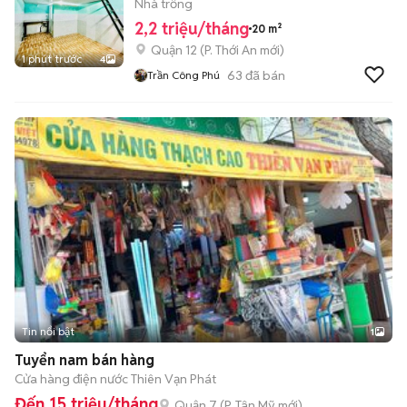
Nhà trống
2,2 triệu/tháng
20 m²
Quận 12
(
P. Thới An
mới)
1 phút trước
4
63
đã bán
Trần Công Phú
Tin nổi bật
1
Tuyển nam bán hàng
Cửa hàng điện nước Thiên Vạn Phát
Đến 15 triệu/tháng
Quận 7
(
P. Tân Mỹ
mới)