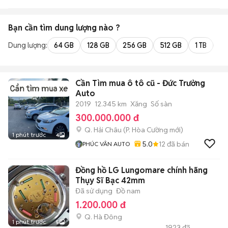
Bạn cần tìm
dung lượng
nào ?
Dung lượng:
64 GB
128 GB
256 GB
512 GB
1 TB
2 
Cần Tìm mua ô tô cũ - Đức Trưởng
Auto
2019
12.345 km
Xăng
Số sàn
300.000.000 đ
Q. Hải Châu
(
P. Hòa Cường
mới)
1 phút trước
4
5.0
12
đã bán
PHÚC VÂN AUTO
Đồng hồ LG Lungomare chính hãng
Thụy Sĩ Bạc 42mm
Đã sử dụng
Đồ nam
1.200.000 đ
Q. Hà Đông
1 phút trước
5
1923
đã