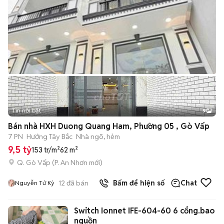
Tin nổi bật
9
+
2
Bán nhà HXH Duong Quang Ham, Phường 05 , Gò Vấp
7 PN
Hướng Tây Bắc
Nhà ngõ, hẻm
9,5 tỷ
153 tr/m²
62 m²
Q. Gò Vấp
(
P. An Nhơn
mới)
12
đã bán
Bấm để hiện số
Chat
Nguyễn Tứ Kỳ
Switch Ionnet IFE-604-60 6 cổng.bao
nguồn