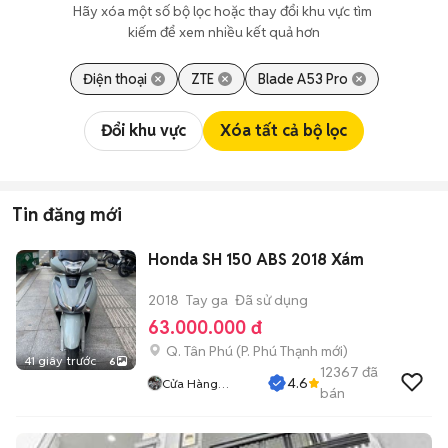
Hãy xóa một số bộ lọc hoặc thay đổi khu vực tìm 
kiếm để xem nhiều kết quả hơn
Điện thoại
ZTE
Blade A53 Pro
Đổi khu vực
Xóa tất cả bộ lọc
Tin đăng mới
Honda SH 150 ABS 2018 Xám
2018
Tay ga
Đã sử dụng
63.000.000 đ
Q. Tân Phú
(
P. Phú Thạnh
mới)
41 giây trước
6
12367
đã
4.6
Cửa Hàng
bán
Tuanduy