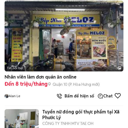
Tin nổi bật
1
Nhân viên làm đơn quán ăn online
Đến 8 triệu/tháng
Quận 10
(
P. Hòa Hưng
mới)
Bấm để hiện số
Chat
Alan Le
Tuyển nữ đóng gói thực phẩm tại Xã
Phước Lý
CÔNG TY TNHH MTV TAE OH