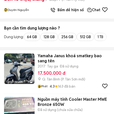
D
Bấm để hiện số
Chat
Duyên Nguyễn
Bạn cần tìm
dung lượng
nào ?
Dung lượng:
64 GB
128 GB
256 GB
512 GB
1 TB
2 
Yamaha Janus khoá smatkey bao
sang tên
2017
Tay ga
Đã sử dụng
17.500.000 đ
Q. Tân Bình
(
P. Tân Sơn
mới)
1 phút trước
7
p
4.3
163
đã bán
Phát
Nguồn máy tính Cooler Master MWE
Bronze 650W
Đã sử dụng (chưa sửa chữa)