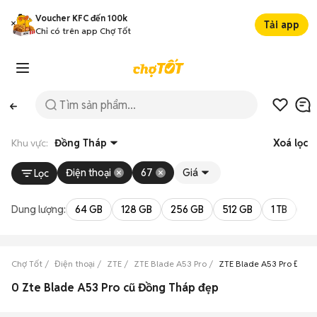
Voucher KFC đến 100k
Tải app
Chỉ có trên app Chợ Tốt
Khu vực:
Đồng Tháp
Xoá lọc
Điện thoại
67
Giá
Lọc
Dung lượng:
64 GB
128 GB
256 GB
512 GB
1 TB
2 
Chợ Tốt
Điện thoại
ZTE
ZTE Blade A53 Pro
ZTE Blade A53 Pro Đồng
0 Zte Blade A53 Pro cũ Đồng Tháp đẹp