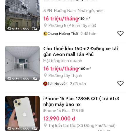
8 PN
Hướng Nam
Nhà ngõ, hẻm
16 triệu/tháng
110 m²
Phường 5
(
P. Bình Tây
mới)
42 giây trước
7
C
2
đã bán
Chung Hoàng Thái
Cho thuê kho 160m2 Đường xe tải
gần Aeon mall Tân Phú
Mặt bằng kinh doanh
16 triệu/tháng
160 m²
Phường Tây Thạnh
42 giây trước
3
2
đã bán
Sơn Nguyễn
iPhone 15 Plus 128GB QT ( trả 6tr3
nhận máy bao nx
iPhone 15 Plus
128 GB
12.990.000 đ
Thị trấn Cái Tắc
(
Xã Đông Phước
mới)
42 giây trước
5