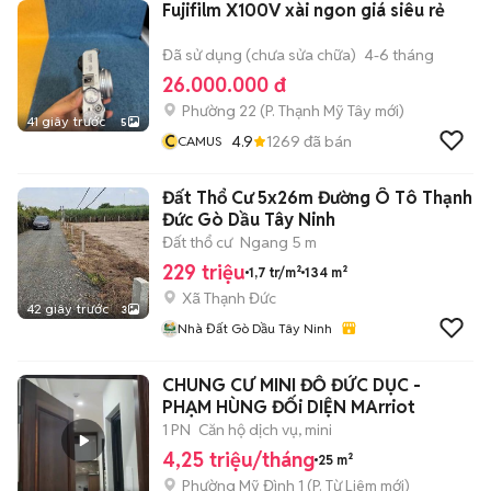
Fujifilm X100V xài ngon giá siêu rẻ
Đã sử dụng (chưa sửa chữa)
4-6 tháng
26.000.000 đ
Phường 22
(
P. Thạnh Mỹ Tây
mới)
41 giây trước
5
C
4.9
1269
đã bán
CAMUS
Đất Thổ Cư 5x26m Đường Ô Tô Thạnh
Đức Gò Dầu Tây Ninh
Đất thổ cư
Ngang 5 m
229 triệu
1,7 tr/m²
134 m²
Xã Thạnh Đức
42 giây trước
3
Nhà Đất Gò Dầu Tây Ninh
CHUNG CƯ MINI ĐỖ ĐỨC DỤC -
PHẠM HÙNG ĐỐi DIỆN MArriot
1 PN
Căn hộ dịch vụ, mini
4,25 triệu/tháng
25 m²
Phường Mỹ Đình 1
(
P. Từ Liêm
mới)