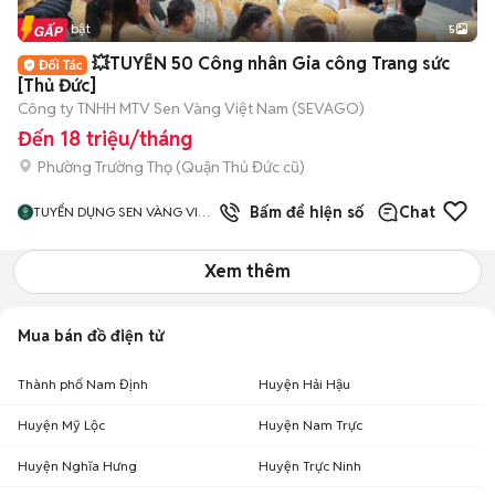
Tin nổi bật
5
💥TUYỂN 50 Công nhân Gia công Trang sức
[Thủ Đức]
Công ty TNHH MTV Sen Vàng Việt Nam (SEVAGO)
Đến 18 triệu/tháng
Phường Trường Thọ (Quận Thủ Đức cũ)
Bấm để hiện số
Chat
TUYỂN DỤNG SEN VÀNG VIỆT
NAM
Xem thêm
Mua bán đồ điện tử
Thành phố Nam Định
Huyện Hải Hậu
Huyện Mỹ Lộc
Huyện Nam Trực
Huyện Nghĩa Hưng
Huyện Trực Ninh