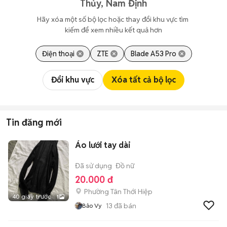
Thủy, Nam Định
Hãy xóa một số bộ lọc hoặc thay đổi khu vực tìm 
kiếm để xem nhiều kết quả hơn
Điện thoại
ZTE
Blade A53 Pro
Đổi khu vực
Xóa tất cả bộ lọc
Tin đăng mới
Áo lưới tay dài
Đã sử dụng
Đồ nữ
20.000 đ
Phường Tân Thới Hiệp
40 giây trước
1
13
đã bán
Bảo Vy