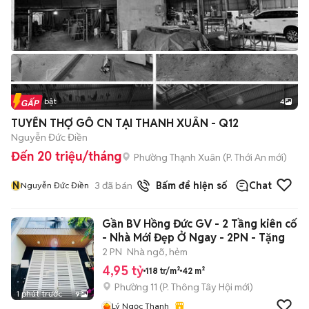
Tin nổi bật
4
TUYỂN THỢ GỖ CN TẠI THANH XUÂN - Q12
Nguyễn Đức Điền
Đến 20 triệu/tháng
Phường Thạnh Xuân
(
P. Thới An
mới)
N
3
đã bán
Bấm để hiện số
Chat
Nguyễn Đức Điền
Gần BV Hồng Đức GV - 2 Tầng kiên cố
- Nhà Mới Đẹp Ở Ngay - 2PN - Tặng
2 PN
Nhà ngõ, hẻm
4,95 tỷ
118 tr/m²
42 m²
Phường 11
(
P. Thông Tây Hội
mới)
1 phút trước
9
Lý Ngọc Thanh