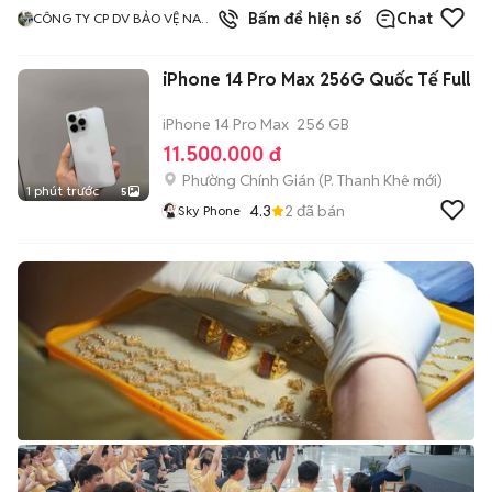
3
đã bán
Bấm để hiện số
Chat
CÔNG TY CP DV BẢO VỆ NAM
KỲ
iPhone 14 Pro Max 256G Quốc Tế Full
iPhone 14 Pro Max
256 GB
11.500.000 đ
Phường Chính Gián
(
P. Thanh Khê
mới)
1 phút trước
5
4.3
2
đã bán
Sky Phone