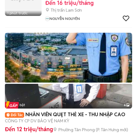
Đến 16 triệu/tháng
Thị trấn Lam Sơn
1 phút trước
NGUYỄN NGUYÊN
Tin nổi bật
6
+
2
NHÂN VIÊN QUẸT THẺ XE - THU NHẬP CAO
CÔNG TY CP DV BẢO VỆ NAM KỲ
Đến 12 triệu/tháng
Phường Tân Phong
(
P. Tân Hưng
mới)