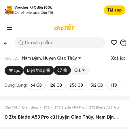
Voucher KFC đến 100k
Tải app
Chỉ có trên app Chợ Tốt
Khu vực:
Nam Định, Huyện Giao Thủy
Xoá lọc
Điện thoại
67
Giá
Lọc
Dung lượng:
64 GB
128 GB
256 GB
512 GB
1 TB
2 
Chợ Tốt
Điện thoại
ZTE
ZTE Blade A53 Pro
ZTE Blade A53 Pro Nam 
0 Zte Blade A53 Pro cũ Huyện Giao Thủy, Nam Định đẹp