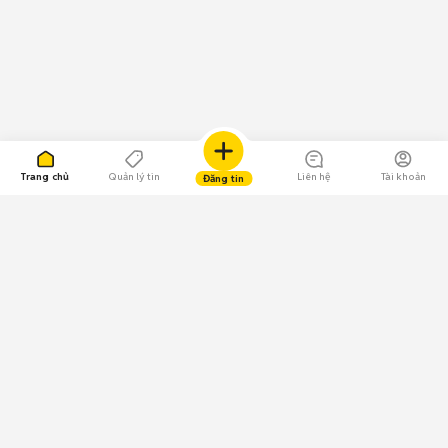
Trang chủ
Quản lý tin
Liên hệ
Tài khoản
Đăng tin
109.000 Bình chọn
Tải ứng dụng Chợ Tốt
Về Chợ Tốt
Quy chế sàn