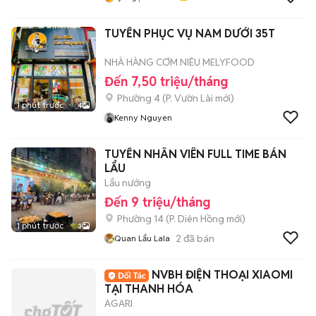
TUYỂN PHỤC VỤ NAM DƯỚI 35T
NHÀ HÀNG CƠM NIÊU MELYFOOD
Đến 7,50 triệu/tháng
Phường 4
(
P. Vườn Lài
mới)
1 phút trước
4
Kenny Nguyen
TUYỂN NHÂN VIÊN FULL TIME BÁN
LẨU
Lẩu nướng
Đến 9 triệu/tháng
Phường 14
(
P. Diên Hồng
mới)
1 phút trước
3
2
đã bán
Quan Lẩu Lala
NVBH ĐIỆN THOẠI XIAOMI
TẠI THANH HÓA
AGARI