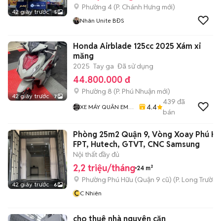
Phường 4
(
P. Chánh Hưng
mới)
42 giây trước
5
Nhân Unite BĐS
Honda Airblade 125cc 2025 Xám xi
măng
2025
Tay ga
Đã sử dụng
44.800.000 đ
Phường 8
(
P. Phú Nhuận
mới)
42 giây trước
7
439
đã
4.4
XE MÁY QUÂN EM
bán
99
Phòng 25m2 Quận 9, Vòng Xoay Phú Hữ
FPT, Hutech, GTVT, CNC Samsung
Nội thất đầy đủ
2,2 triệu/tháng
24 m²
Phường Phú Hữu (Quận 9 cũ)
(
P. Long Trường
42 giây trước
6
C
C Nhiên
cho thuê nhà nguyên căn