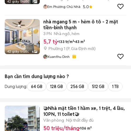
42 giây trước
7
5.0
Em Phương Chủ Nhà
nhà mgang 5 m - hẻm ô tô - 2 mặt
tiền-bình thạnh
3 PN
Nhà ngõ, hẻm
5,7 tỷ
133 tr/m²
43 m²
Phường 1
(
P. Gia Định
mới)
42 giây trước
6
Xuanthu Dinh
Bạn cần tìm
dung lượng
nào ?
Dung lượng:
64 GB
128 GB
256 GB
512 GB
1 TB
2 
🤝Nhà mặt tiền 1 hầm xe, 1 trệt, 4 lầu,
10PN, 11 toilet🤝
Văn phòng
Nội thất đầy đủ
50 triệu/tháng
106 m²