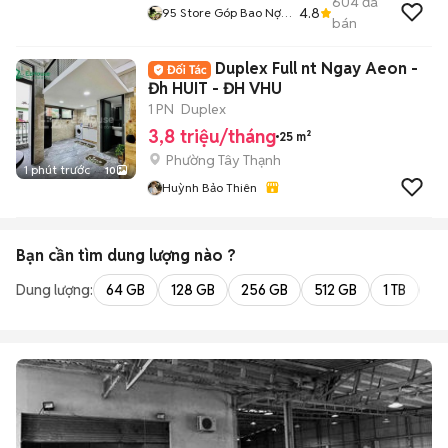
604
đã
4.8
95 Store Góp Bao Nợ
bán
Xấu
Duplex Full nt Ngay Aeon -
Đh HUIT - ĐH VHU
1 PN
Duplex
3,8 triệu/tháng
25 m²
Phường Tây Thạnh
1 phút trước
10
Huỳnh Bảo Thiên
Bạn cần tìm
dung lượng
nào ?
Dung lượng:
64 GB
128 GB
256 GB
512 GB
1 TB
2 