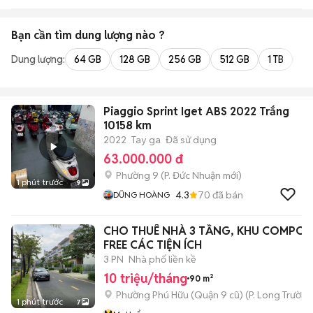
Bạn cần tìm
dung lượng
nào ?
Dung lượng:
64 GB
128 GB
256 GB
512 GB
1 TB
2 
Piaggio Sprint Iget ABS 2022 Trắng
10158 km
2022
Tay ga
Đã sử dụng
63.000.000 đ
Phường 9
(
P. Đức Nhuận
mới)
1 phút trước
9
4.3
70
đã bán
DŨNG HOÀNG
CHO THUÊ NHÀ 3 TẦNG, KHU COMPOU
FREE CÁC TIỆN ÍCH
3 PN
Nhà phố liền kề
10 triệu/tháng
90 m²
Phường Phú Hữu (Quận 9 cũ)
(
P. Long Trường
1 phút trước
7