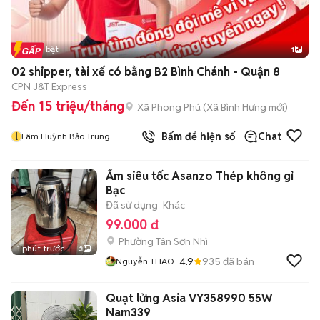
Tin nổi bật
1
02 shipper, tài xế có bằng B2 Bình Chánh - Quận 8
CPN J&T Express
Đến 15 triệu/tháng
Xã Phong Phú
(
Xã Bình Hưng
mới)
l
Bấm để hiện số
Chat
Lâm Huỳnh Bảo Trung
Ấm siêu tốc Asanzo Thép không gỉ
Bạc
Đã sử dụng
Khác
99.000 đ
Phường Tân Sơn Nhì
1 phút trước
3
4.9
935
đã bán
Nguyễn THAO
Quạt lửng Asia VY358990 55W
Nam339