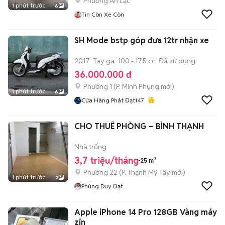
Phường An Lạc
1 phút trước
6
Tin Còn Xe Còn
SH Mode bstp góp đưa 12tr nhận xe
2017
Tay ga
100 - 175 cc
Đã sử dụng
36.000.000 đ
Phường 1
(
P. Minh Phụng
mới)
1 phút trước
6
Cửa Hàng Phát Đạt147
CHO THUÊ PHÒNG – BÌNH THẠNH
Nhà trống
3,7 triệu/tháng
25 m²
Phường 22
(
P. Thạnh Mỹ Tây
mới)
1 phút trước
3
Phùng Duy Đạt
Apple iPhone 14 Pro 128GB Vàng máy
zin