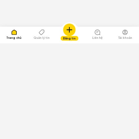
Trang chủ
Quản lý tin
Liên hệ
Tài khoản
Đăng tin
109.000 Bình chọn
Tải ứng dụng Chợ Tốt
Về Chợ Tốt
Quy chế sàn
Chính sách bảo mật
Giải quyết tranh chấp
CÔNG TY TNHH CHỢ TỐT - Người đại diện theo pháp luật:
Nguyễn Trọng Tấn; GPDKKD: 0312120782 do Sở KH & ĐT TP.HCM cấp ngày