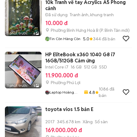
10k Tranh vẽ tay Acrylics A5 Phong
cảnh
Đã sử dụng
Tranh ảnh, khung tranh
10.000 đ
Phường Bình Hưng Hoà B
(
P. Bình Tân
mới)
1 phút trước
6
5.0
344
đã bán
Tin Còn Hàng Còn
HP EliteBook x360 1040 G8 i7
16GB/512GB Cảm ứng
Intel Core i7
16 GB
512 GB
SSD
11.900.000 đ
Phường Phú Lợi
1 phút trước
5
1086
đã
4.8
Laptop Hoàng
bán
Phát
toyota vios 1.5 bản E
2017
345.678 km
Xăng
Số sàn
169.000.000 đ