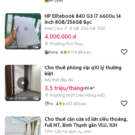
M
Mr Uyển
HP Elitebook 840 G3 i7 6600u 14
inch 8GB/256GB Bạc
Intel Core i7
8 GB
256 GB
SSD
4.000.000 đ
Phường Phú Thủy
1 phút trước
5
4.8
174
đã bán
Dung
Cho thuê phòng vip q10 lý thường
kiệt
Nội thất đầy đủ
3,5 triệu/tháng
30 m²
Phường 14
(
P. Diên Hồng
mới)
1 phút trước
4
4.9
410
đã bán
Vy
Cho thuê căn cửa sổ lớn siêu thoáng,
Full NT, Bình Thạnh gần VLU, IUH
1 PN
Căn hộ dịch vụ, mini