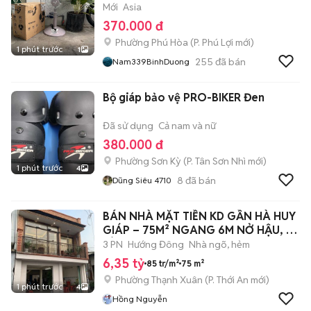
Mới
Asia
370.000 đ
Phường Phú Hòa
(
P. Phú Lợi
mới)
1 phút trước
1
255
đã bán
Nam339BinhDuong
Bộ giáp bảo vệ PRO-BIKER Đen
Đã sử dụng
Cả nam và nữ
380.000 đ
Phường Sơn Kỳ
(
P. Tân Sơn Nhì
mới)
1 phút trước
4
8
đã bán
Dũng Siêu 4710
BÁN NHÀ MẶT TIỀN KD GẦN HÀ HUY
GIÁP – 75M² NGANG 6M NỞ HẬU, 2
TÀNG
3 PN
Hướng Đông
Nhà ngõ, hẻm
6,35 tỷ
85 tr/m²
75 m²
Phường Thạnh Xuân
(
P. Thới An
mới)
1 phút trước
4
Hồng Nguyễn