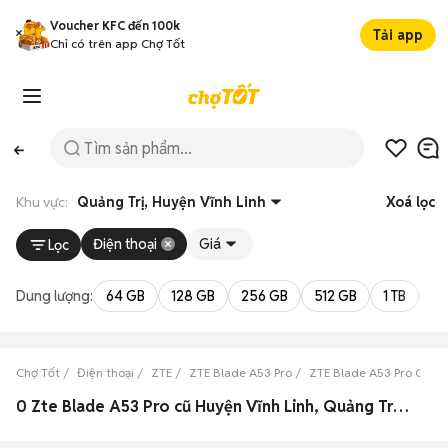
Voucher KFC đến 100k
Tải app
Chỉ có trên app Chợ Tốt
Khu vực:
Quảng Trị, Huyện Vĩnh Linh
Xoá lọc
Điện thoại
Giá
Lọc
Dung lượng:
64 GB
128 GB
256 GB
512 GB
1 TB
2 
Chợ Tốt
Điện thoại
ZTE
ZTE Blade A53 Pro
ZTE Blade A53 Pro Quảng
0 Zte Blade A53 Pro cũ Huyện Vĩnh Linh, Quảng Trị đẹp