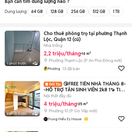
Bạn cần tìm
dung lượng
nào ?
Dung lượng:
64 GB
128 GB
256 GB
512 GB
1 TB
2 
Cho thuê phòng trọ tại phường Thạnh
Lộc, Quận 12 (cũ)
Nhà trống
2,2 triệu/tháng
16 m²
Phường Thạnh Lộc
(
P. An Phú Đông
mới)
1 phút trước
4
P
13
đã bán
Phương
😘FREE TIỀN NHÀ THÁNG 8-
-HỔ TRỢ TÂN SINH VIÊN 2k8 1🍠 TIỀN
CỌC
Nội thất đầy đủ
4 triệu/tháng
35 m²
Phường 10
(
P. Gò Vấp
mới)
1 phút trước
8
Trung Hiếu Ez House