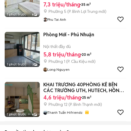
7,3 triệu/tháng
35 m²
Phường 5
(
P. Bình Lợi Trung
mới)
1 phút trước
6
Phu Tai Anh
Phòng Mới - Phú Nhuận
Nội thất đầy đủ
5,8 triệu/tháng
20 m²
Phường 1
(
P. Cầu Kiệu
mới)
1 phút trước
3
Long Nguyen
KHAI TRƯƠNG 40PHÒNG KẾ BÊN
CÁC TRƯỜNG UTH, HUTECH, HỒNG
BÀNG, UEF
4,6 triệu/tháng
25 m²
Phường 12
(
P. Bình Thạnh
mới)
Thanh Tuấn Hifriendz
1 phút trước
6