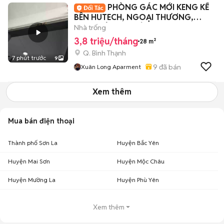
PHÒNG GÁC MỚI KENG KẾ
BÊN HUTECH, NGOẠI THƯƠNG,
GTVT SIÊU HẠT DẺ
Nhà trống
3,8 triệu/tháng
28 m²
Q. Bình Thạnh
7 phút trước
9
9
đã bán
Xuân Long Aparment
Xem thêm
Mua bán điện thoại
Thành phố Sơn La
Huyện Bắc Yên
Huyện Mai Sơn
Huyện Mộc Châu
Huyện Mường La
Huyện Phù Yên
Xem thêm