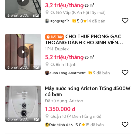
3,2 triệu/tháng
25 m²
Q. Gò Vấp
(
P. An Hội Tây
mới)
6 phút trước
11
5.0
14
đã bán
TrọngNghĩa
CHO THUÊ PHÒNG GÁC
THOÁNG DÀNH CHO SINH VIÊN
HUTECH, GTVT, FTU
1 PN
Duplex
5,2 triệu/tháng
25 m²
Q. Bình Thạnh
6 phút trước
7
9
đã bán
Xuân Long Aparment
Máy nước nóng Ariston Trắng 4500W
có bơm
Đã sử dụng
Ariston
1.350.000 đ
Quận 10
(
P. Diên Hồng
mới)
6 phút trước
3
Đ
5.0
15
đã bán
Đức Minh 646