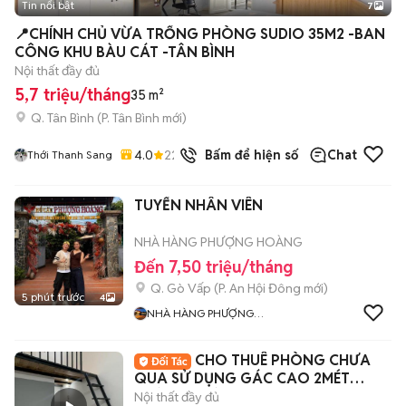
Tin nổi bật
7
+
2
📍CHÍNH CHỦ VỪA TRỐNG PHÒNG SUDIO 35M2 -BAN
CÔNG KHU BÀU CÁT -TÂN BÌNH
Nội thất đầy đủ
5,7 triệu/tháng
35 m²
Q. Tân Bình
(
P. Tân Bình
mới)
4.0
22
đã bán
Bấm để hiện số
Chat
Thới Thanh Sang
TUYỂN NHÂN VIÊN
NHÀ HÀNG PHƯỢNG HOÀNG
Đến 7,50 triệu/tháng
Q. Gò Vấp
(
P. An Hội Đông
mới)
5 phút trước
4
NHÀ HÀNG PHƯỢNG
HOÀNG
CHO THUÊ PHÒNG CHƯA
QUA SỬ DỤNG GÁC CAO 2MÉT
ĐƯỜNG HUỲNH VĂN NGHỆ
Nội thất đầy đủ