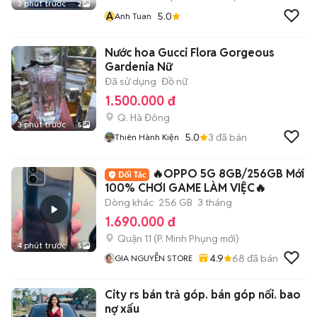
3 phút trước
2
A
5.0
Anh Tuan
Nước hoa Gucci Flora Gorgeous
Gardenia Nữ
Đã sử dụng
Đồ nữ
1.500.000 đ
Q. Hà Đông
3 phút trước
5
5.0
3
đã bán
Thiên Hành Kiện
🔥OPPO 5G 8GB/256GB Mới
100% CHƠI GAME LÀM VIỆC🔥
Dòng khác
256 GB
3 tháng
1.690.000 đ
Quận 11
(
P. Minh Phụng
mới)
4 phút trước
5
4.9
68
đã bán
GIA NGUYỄN STORE
City rs bán trả góp. bán góp nối. bao
nợ xấu