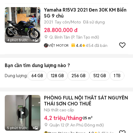
Yamaha R15V3 2021 Đen 30K KM Biển
SG 9 chủ
2021
Tay côn/Moto
Đã sử dụng
28.800.000 đ
Q. Bình Tân
(
P. Tân Tạo
mới)
4 phút trước
9
4.4
454
đã bán
VIỆT MOTOR
Bạn cần tìm
dung lượng
nào ?
Dung lượng:
64 GB
128 GB
256 GB
512 GB
1 TB
2 
PHÒNG FULL NỘI THẤT SÁT NGUYỄN
THÁI SƠN CHO THUÊ
Nội thất cao cấp
4,2 triệu/tháng
25 m²
Quận 12
(
P. An Phú Đông
mới)
5 phút trước
4