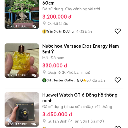
60cm
Đã sử dụng
Cây cảnh ngoài trời
3.200.000 đ
Q. Hải Châu
2 phút trước
1
T
4
đã bán
Trần Xuân Dương
Nước hoa Versace Eros Energy Nam
5ml Ý
Mới
Đồ nam
330.000 đ
Quận 6
(
P. Phú Lâm
mới)
3 phút trước
5
5.0
87
đã bán
Gift Tester Outlet
Huawei Watch GT 6 Đồng hồ thông
minh
Đã sử dụng (chưa sửa chữa)
>12 tháng
3.450.000 đ
Q. Tân Bình
(
P. Tân Sơn Hòa
mới)
3 phút trước
2