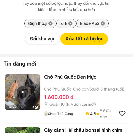
Hãy xóa một số bộ lọc hoặc thay đổi khu vực tìm 
kiếm để xem nhiều kết quả hơn
Điện thoại
ZTE
Blade A53
Đổi khu vực
Xóa tất cả bộ lọc
Tin đăng mới
Chó Phú Quốc Đen Mực
Chó Phú Quốc
Chó con (dưới 3 tháng tuổi)
1.600.000 đ
Quận 10
(
P. Vườn Lài
mới)
Tin ưu tiên
5
99
đã
4.8
Shop Thú Cưng
bán
PenTa
Cây cảnh Hải châu bonsai hình chim