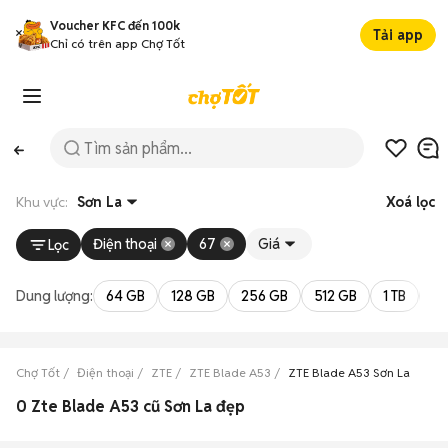
Voucher KFC đến 100k
Tải app
Chỉ có trên app Chợ Tốt
Khu vực:
Sơn La
Xoá lọc
Điện thoại
67
Giá
Lọc
Dung lượng:
64 GB
128 GB
256 GB
512 GB
1 TB
2 
Chợ Tốt
Điện thoại
ZTE
ZTE Blade A53
ZTE Blade A53 Sơn La
0 Zte Blade A53 cũ Sơn La đẹp