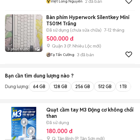
V
2
đã bán
Việt Long Nguyễn
Bàn phím Hyperwork Silentkey Mini
TS01M Trắng
Đã sử dụng (chưa sửa chữa)
7-12 tháng
500.000 đ
Quận 3
(
P. Nhiêu Lộc
mới)
3 phút trước
3
3
đã bán
Tạ Tấn Cường
Bạn cần tìm
dung lượng
nào ?
Dung lượng:
64 GB
128 GB
256 GB
512 GB
1 TB
2 
Quạt cầm tay M3 Động cơ không chổi
than
Đã sử dụng
180.000 đ
Q. Tân Bình
(
P. Tân Sơn
mới)