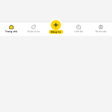
Trang chủ
Quản lý tin
Liên hệ
Tài khoản
Đăng tin
109.000 Bình chọn
Tải ứng dụng Chợ Tốt
Về Chợ Tốt
Quy chế sàn
Chính sách bảo mật
Giải quyết tranh chấp
CÔNG TY TNHH CHỢ TỐT - Người đại diện theo pháp luật:
Nguyễn Trọng Tấn; GPDKKD: 0312120782 do Sở KH & ĐT TP.HCM cấp ngày