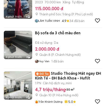
2023
70.000 km
Xăng
Tự động
115.000.000 đ
Thành phố Sóc Trăng
(
P. Phú Lợi
mới)
4 phút trước
5
4.9
34
đã bán
LÂM TUẤN VINH
Bộ sofa da 3 chỗ màu đen
Đã sử dụng
Da
2.000.000 đ
Quận 8
(
P. Chánh Hưng
mới)
4 phút trước
3
1
đã bán
Huy Van
Studio Thoáng Mát ngay ĐH
Kinh Tế - ĐH Bách Khoa - Huflit
1 PN
Căn hộ dịch vụ, mini
4,7 triệu/tháng
30 m²
Quận 10
(
P. Hòa Hưng
mới)
4 phút trước
7
5.0
Trần Khánh Dương