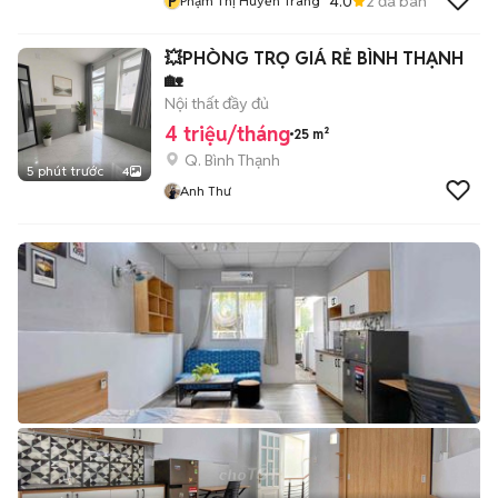
P
4.0
2
đã bán
Phạm Thị Huyền Trang
💥PHÒNG TRỌ GIÁ RẺ BÌNH THẠNH
🏡
Nội thất đầy đủ
4 triệu/tháng
25 m²
Q. Bình Thạnh
5 phút trước
4
Anh Thư