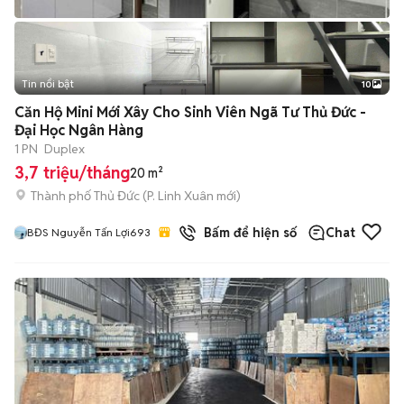
Tin nổi bật
10
+
2
Căn Hộ Mini Mới Xây Cho Sinh Viên Ngã Tư Thủ Đức -
Đại Học Ngân Hàng
1 PN
Duplex
3,7 triệu/tháng
20 m²
Thành phố Thủ Đức
(
P. Linh Xuân
mới)
Bấm để hiện số
Chat
BĐS Nguyễn Tấn Lợi693