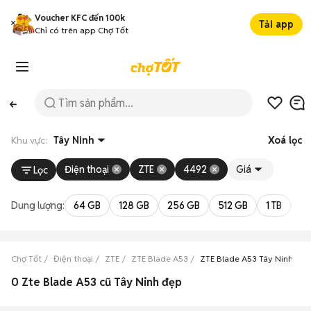
Voucher KFC đến 100k
Tải app
Chỉ có trên app Chợ Tốt
Khu vực:
Tây Ninh
Xoá lọc
Điện thoại
ZTE
4492
Giá
Lọc
Dung lượng:
64 GB
128 GB
256 GB
512 GB
1 TB
2 
Chợ Tốt
Điện thoại
ZTE
ZTE Blade A53
ZTE Blade A53 Tây Ninh
0 Zte Blade A53 cũ Tây Ninh đẹp