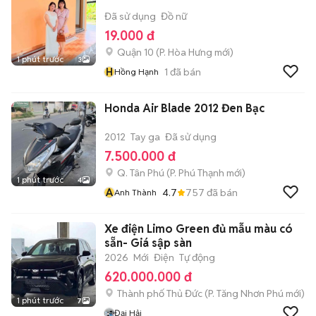
Đã sử dụng
Đồ nữ
19.000 đ
Quận 10
(
P. Hòa Hưng
mới)
1 phút trước
3
H
1
đã bán
Hồng Hạnh
Honda Air Blade 2012 Đen Bạc
2012
Tay ga
Đã sử dụng
7.500.000 đ
Q. Tân Phú
(
P. Phú Thạnh
mới)
1 phút trước
4
A
4.7
757
đã bán
Anh Thành
Xe điện Limo Green đủ mẫu màu có
sẵn- Giá sập sàn
2026
Mới
Điện
Tự động
620.000.000 đ
Thành phố Thủ Đức
(
P. Tăng Nhơn Phú
mới)
1 phút trước
7
Đại Hải