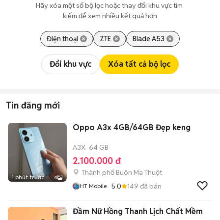
Hãy xóa một số bộ lọc hoặc thay đổi khu vực tìm 
kiếm để xem nhiều kết quả hơn
Điện thoại
ZTE
Blade A53
Đổi khu vực
Xóa tất cả bộ lọc
Tin đăng mới
Oppo A3x 4GB/64GB Đẹp keng
A3X
64 GB
2.100.000 đ
Thành phố Buôn Ma Thuột
1 phút trước
4
5.0
149
đã bán
HT Mobile
Đầm Nữ Hồng Thanh Lịch Chất Mềm