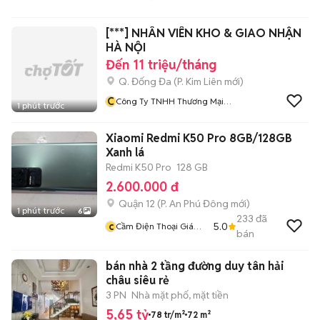
ASIA DRAGON
[***] NHÂN VIÊN KHO & GIAO NHẬN
HÀ NỘI
Đến 11 triệu/tháng
Q. Đống Đa
(
P. Kim Liên
mới)
C
Công Ty TNHH Thương Mại
1 phút trước
Giải Pháp Ưu Việt
Xiaomi Redmi K50 Pro 8GB/128GB
Xanh lá
Redmi K50 Pro
128 GB
2.600.000 đ
Quận 12
(
P. An Phú Đông
mới)
1 phút trước
6
233
đã
c
5.0
Cầm Điện Thoại Giá
bán
Tốt
bán nhà 2 tầng đường duy tân hải
châu siêu rẻ
3 PN
Nhà mặt phố, mặt tiền
5,65 tỷ
78 tr/m²
72 m²