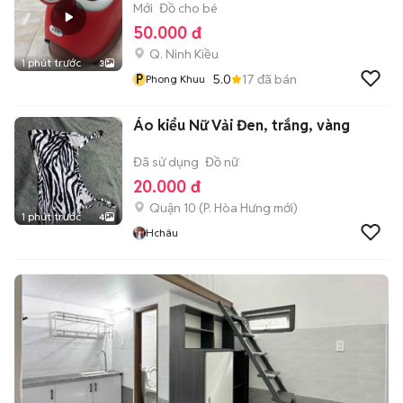
Mới
Đồ cho bé
50.000 đ
Q. Ninh Kiều
1 phút trước
3
P
5.0
17
đã bán
Phong Khuu
Áo kiểu Nữ Vải Đen, trắng, vàng
Đã sử dụng
Đồ nữ
20.000 đ
Quận 10
(
P. Hòa Hưng
mới)
1 phút trước
4
Hchâu