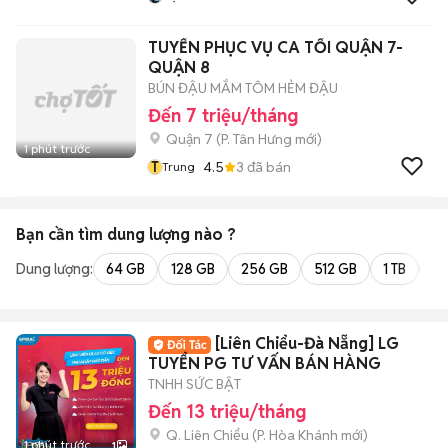
TUYỂN PHỤC VỤ CA TỐI QUẬN 7-
QUẬN 8
BÚN ĐẬU MẮM TÔM HẺM ĐẬU
Đến 7 triệu/tháng
Quận 7
(
P. Tân Hưng
mới)
1 phút trước
T
4.5
3
đã bán
Trung
Bạn cần tìm
dung lượng
nào ?
Dung lượng:
64 GB
128 GB
256 GB
512 GB
1 TB
2 
[Liên Chiểu-Đà Nẵng] LG
TUYỂN PG TƯ VẤN BÁN HÀNG
TNHH SỨC BẬT
Đến 13 triệu/tháng
Q. Liên Chiểu
(
P. Hòa Khánh
mới)
1 phút trước
1