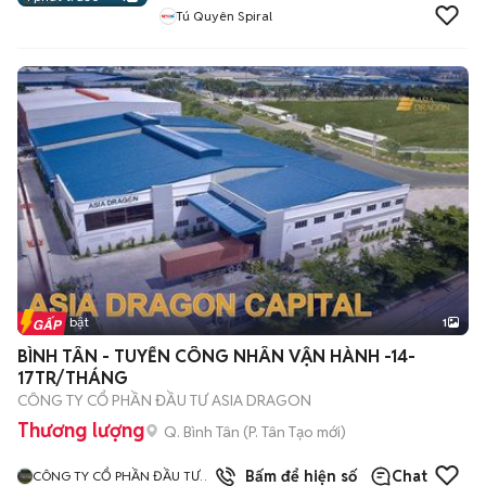
Tú Quyên Spiral
Tin nổi bật
1
BÌNH TÂN - TUYỂN CÔNG NHÂN VẬN HÀNH -14-
17TR/THÁNG
CÔNG TY CỔ PHẦN ĐẦU TƯ ASIA DRAGON
Thương lượng
Q. Bình Tân
(
P. Tân Tạo
mới)
Bấm để hiện số
Chat
CÔNG TY CỔ PHẦN ĐẦU TƯ