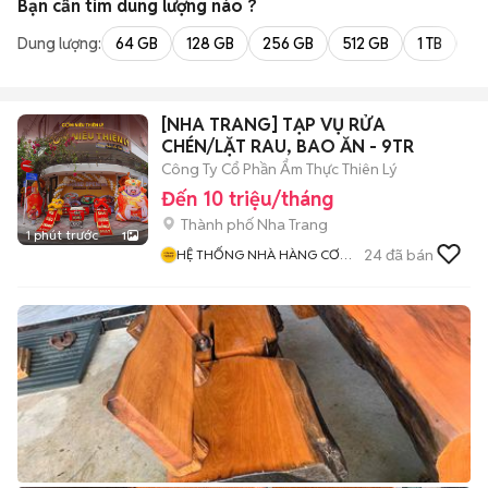
Bạn cần tìm
dung lượng
nào ?
Dung lượng:
64 GB
128 GB
256 GB
512 GB
1 TB
2 
[NHA TRANG] TẠP VỤ RỬA
CHÉN/LẶT RAU, BAO ĂN - 9TR
Công Ty Cổ Phần Ẩm Thực Thiên Lý
Đến 10 triệu/tháng
Thành phố Nha Trang
1 phút trước
1
24
đã bán
HỆ THỐNG NHÀ HÀNG CƠM
NIÊU THIÊN LÝ