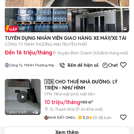
Tin nổi bật
5
TUYỂN DỤNG NHÂN VIÊN GIAO HÀNG XE MÁY/XE TẢI
CÔNG TY TNHH THƯƠNG MẠI TRUYỀN PHÁT
Đến 16 triệu/tháng
Huyện Bình Chánh
(
Xã Bình Hưng
mới)
19
đã bán
Bấm để hiện số
Chat
Công Ty TNHH Thương Mại
Truyền Phát
🇻🇳 CHO THUÊ NHÀ ĐƯỜNG: LÝ
TRIỆN - NHƯ HÌNH
1 PN
Nhà mặt phố, mặt tiền
10 triệu/tháng
100 m²
Q. Thanh Khê
(
P. An Khê
mới)
1 phút trước
6
5.0
20
đã bán
NHÀ ĐẤT OMELI
Xem thêm