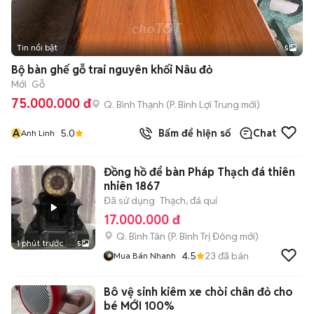
Tin nổi bật
5
Bộ bàn ghế gỗ trai nguyên khối Nâu đỏ
Mới
Gỗ
75.000.000 đ
Q. Bình Thạnh
(
P. Bình Lợi Trung
mới)
A
5.0
Bấm để hiện số
Chat
Anh Linh
Đồng hồ để bàn Pháp Thạch đá thiên
nhiên 1867
Đã sử dụng
Thạch, đá quí
17.000.000 đ
Q. Bình Tân
(
P. Bình Trị Đông
mới)
1 phút trước
5
4.5
23
đã bán
Mua Bán Nhanh
Bô vệ sinh kiêm xe chòi chân đỏ cho
bé MỚI 100%