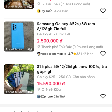
Q. Hải Châu
(
P. Hòa Cường
mới)
1 phút trước
11
Đ
4
đã bán
Đại Tuấn
Samsung Galaxy A52s /5G ram
8/128gb Zin full
Galaxy A52s
128 GB
2.500.000 đ
Thành phố Thủ Đức
(
P. Phước Long
mới)
1 phút trước
4
4.7
381
đã bán
Ngoc Trâm Mobile
S25 plus 5G 12/256gb lnew 100%, trả
góp- gl
Galaxy S25+
256 GB
Còn bảo hành
15.590.000 đ
Q. Ninh Kiều
1 phút trước
4
EZphone Cần Thơ